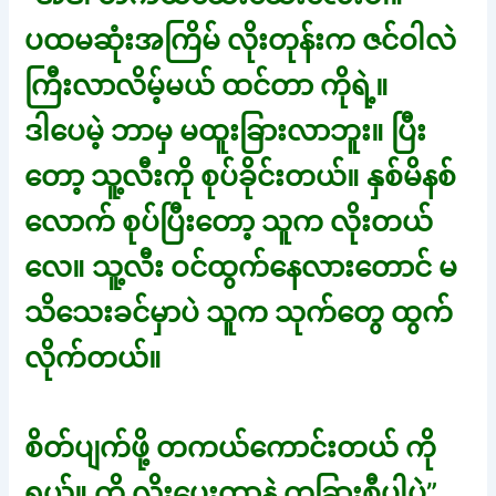
ပထမဆုံးအကြိမ် လိုးတုန်းက ဇင်ဝါလဲ
ကြီးလာလိမ့်မယ် ထင်တာ ကိုရဲ့။
ဒါပေမဲ့ ဘာမှ မထူးခြားလာဘူး။ ပြီး
တော့ သူ့လီးကို စုပ်ခိုင်းတယ်။ နှစ်မိနစ်
လောက် စုပ်ပြီးတော့ သူက လိုးတယ်
လေ။ သူ့လီး ဝင်ထွက်နေလားတောင် မ
သိသေးခင်မှာပဲ သူက သုက်တွေ ထွက်
လိုက်တယ်။
စိတ်ပျက်ဖို့ တကယ်ကောင်းတယ် ကို
ရယ်။ ကို လိုးပေးတာနဲ့ တခြားစီပါပဲ”