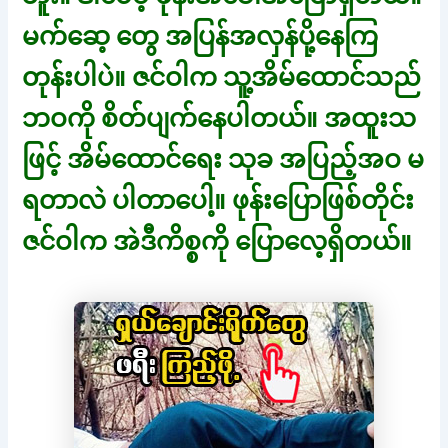
မက်ဆေ့ တွေ အပြန်အလှန်ပို့နေကြ
တုန်းပါပဲ။ ဇင်ဝါက သူ့အိမ်ထောင်သည်
ဘဝကို စိတ်ပျက်နေပါတယ်။ အထူးသ
ဖြင့် အိမ်ထောင်ရေး သုခ အပြည့်အဝ မ
ရတာလဲ ပါတာပေါ့။ ဖုန်းပြောဖြစ်တိုင်း
ဇင်ဝါက အဲဒီကိစ္စကို ပြောလေ့ရှိတယ်။