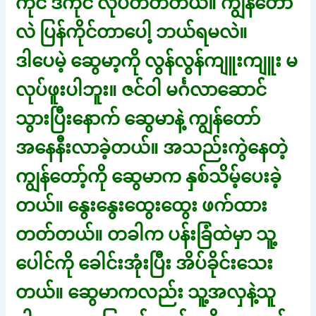
ကိုင် ဒီကိုင် လုပ်တတ်တယ်။ ကျွန်တော်
လဲ ပြန်ကိုင်တာပေါ့ ဘယ်ရမလဲ။
ဒါပေမဲ့ ဆွေမာ့ကို လွန်လွန်ကျူးကျူး မ
လုပ်ဖူးပါဘူး။ ဇင်ဝါ မင်္ဂလာဆောင်
သွားပြီးနောက် ဆွေမာနဲ့ ကျွန်တော်
အနေနီးလာခဲ့တယ်။ အသည်းကွဲနေတဲ့
ကျွန်တော့်ကို ဆွေမာက နှစ်သိမ့်ပေးခဲ့
တယ်။ နွေးနွေးထွေးထွေး ဖက်ထား
တတ်တယ်။ တခါက ပန်းခြံထဲမှာ သူ့
ပေါင်ကို ခေါင်းအုံးပြီး အိပ်ခိုင်းသေး
တယ်။ ဆွေမာကလည်း သူ့အလှနဲ့သူ