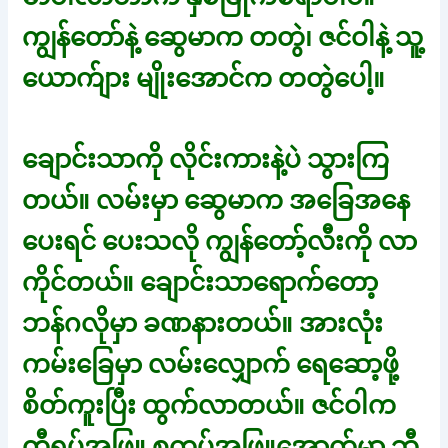
ကျွန်တော်နဲ့ ဆွေမာက တတွဲ၊ ဇင်ဝါနဲ့ သူ့
ယောက်ျား မျိုးအောင်က တတွဲပေါ့။
ချောင်းသာကို လိုင်းကားနဲ့ပဲ သွားကြ
တယ်။ လမ်းမှာ ဆွေမာက အခြေအနေ
ပေးရင် ပေးသလို ကျွန်တော့်လီးကို လာ
ကိုင်တယ်။ ချောင်းသာရောက်တော့
ဘန်ဂလိုမှာ ခဏနားတယ်။ အားလုံး
ကမ်းခြေမှာ လမ်းလျှောက် ရေဆော့ဖို့
စိတ်ကူးပြီး ထွက်လာတယ်။ ဇင်ဝါက
တီရှပ်အဖြူ စကပ်အဖြူအောက်မှာ ဘီ