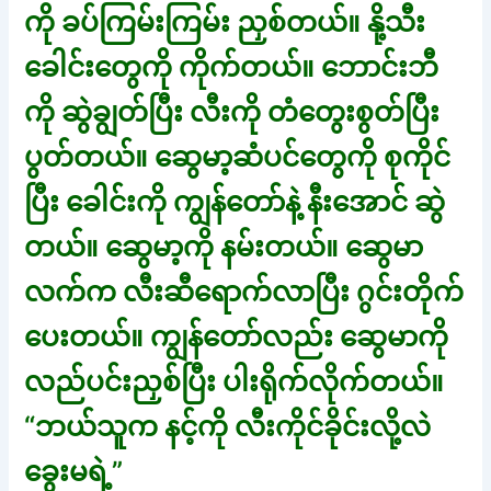
ကို ခပ်ကြမ်းကြမ်း ညှစ်တယ်။ နို့သီး
ခေါင်းတွေကို ကိုက်တယ်။ ဘောင်းဘီ
ကို ဆွဲချွတ်ပြီး လီးကို တံတွေးစွတ်ပြီး
ပွတ်တယ်။ ဆွေမာ့ဆံပင်တွေကို စုကိုင်
ပြီး ခေါင်းကို ကျွန်တော်နဲ့ နီးအောင် ဆွဲ
တယ်။ ဆွေမာ့ကို နမ်းတယ်။ ဆွေမာ
လက်က လီးဆီရောက်လာပြီး ဂွင်းတိုက်
ပေးတယ်။ ကျွန်တော်လည်း ဆွေမာကို
လည်ပင်းညှစ်ပြီး ပါးရိုက်လိုက်တယ်။
“ဘယ်သူက နင့်ကို လီးကိုင်ခိုင်းလို့လဲ
ခွေးမရဲ့”