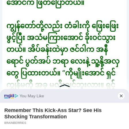
အောင်က ဖြတ်ပြောတယ်။
ကျွန်တော်တို့လည်း တံခါးကို ဖြေးဖြေး
ဖွင့်ပြီး အသံမကြားအောင် ခိုးဝင်သွား
တယ်။ အိပ်ခန်းထဲမှာ ဇင်ဝါက အနီ
ရောင် ပွတ်အပ် ဘရာ လေးနဲ့ သူ့နို့အလှ
တွေ ပြထားတယ်။ “ကိုမျိုးအောင် ရှင်
ကျွန်မကို အခု မလိုးချင်ဘူးလား။ ရှင့်
အတွက် စပရိုက် လုပ်ထားတယ်” “ဘာ
စပရိုက် လဲ?” “ရှင့် မျက်လုံးတွေ ခဏ
မှိတ်ထား” ဇင်ဝါက ပြောပြောဆိုဆိုနဲ့