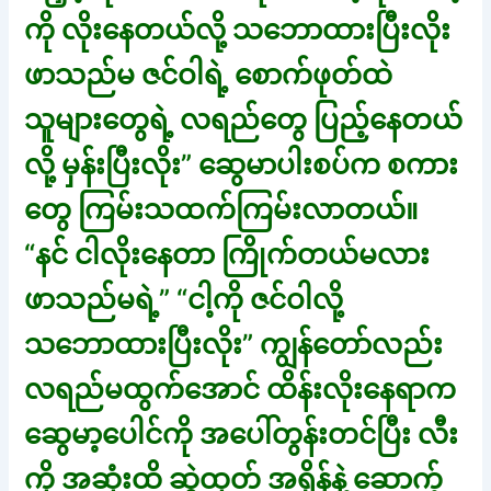
ကို လိုးနေတယ်လို့ သဘောထားပြီးလိုး
ဖာသည်မ ဇင်ဝါရဲ့ စောက်ဖုတ်ထဲ
သူများတွေရဲ့ လရည်တွေ ပြည့်နေတယ်
လို့ မှန်းပြီးလိုး” ဆွေမာပါးစပ်က စကား
တွေ ကြမ်းသထက်ကြမ်းလာတယ်။
“နင် ငါလိုးနေတာ ကြိုက်တယ်မလား
ဖာသည်မရဲ့” “ငါ့ကို ဇင်ဝါလို့
သဘောထားပြီးလိုး” ကျွန်တော်လည်း
လရည်မထွက်အောင် ထိန်းလိုးနေရာက
ဆွေမာ့ပေါင်ကို အပေါ်တွန်းတင်ပြီး လီး
ကို အဆုံးထိ ဆွဲထုတ် အရှိန်နဲ့ ဆောက့်