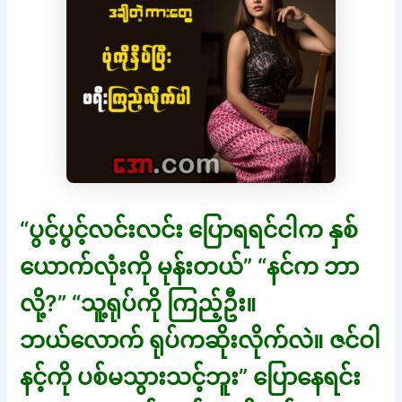
“ပွင့်ပွင့်လင်းလင်း ပြောရရင်ငါက နှစ်
ယောက်လုံးကို မုန်းတယ်” “နင်က ဘာ
လို့?” “သူ့ရုပ်ကို ကြည့်ဦး။
ဘယ်လောက် ရုပ်ကဆိုးလိုက်လဲ။ ဇင်ဝါ
နင့်ကို ပစ်မသွားသင့်ဘူး” ပြောနေရင်း