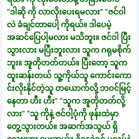
“ဒါဆို ကို လာလိုးပေးရမလား” “ဇင်ဝါ
လဲ ခံချင်တာပေါ့ ကိုရယ်။ ဒါပေမဲ့
အဆင်ပြေပါ့မလား မသိဘူး။ ဇင်ဝါ ပြီး
သွားလား မပြီးဘူးလား သူက ဂရုမစိုက်
ဘူး။ အူတိုတတ်တယ်။ ပြီးတော့ သူက
ထူးဆန်းတယ် သူ့ကိုယ်သူ ကောင်းကော
င်းလိုးနိုင်တဲ့သူ တယောက်လို့ ဘဝင်မြင့်
နေတာ ဟီး ဟီး” “သူက အူတိုတတ်လို့
လား” “သူ ကိုနဲ့ ဇင်ဝါ့ပုံကို ဖုန်းထဲမှာ
တွေ့သွားတယ်။ အဆက်အသွယ် ရှိ