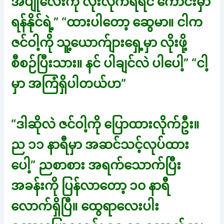
အပျိုလေးကို လိုးလိုက်ရရင် ကောင်းမှာ
ရန်နိုင်ရဲ့” “ထားပါတော့ ဆွေမာ။ ငါက
ဇင်ဝါ့ကို သူ့ယောက်ျားရှေ့မှာ လိုးဖို့
စီစဉ်ပြီးသား။ နင် ပါချင်လဲ ပါပေါ့” “ငါ့
မှာ အကြံရှိပါတယ်ဟ”
“ဒါဆိုလဲ ဇင်ဝါ့ကို ပြောထားလိုက်ဦး။
ည ၁၁ နာရီမှာ အဆင်သင့်လုပ်ထား
ပေါ့” ညစာစား အရက်သောက်ပြီး
အခန်းကို ပြန်လာတော့ ၁၀ နာရီ
လောက်ရှိပြီ။ ထွေရာလေးပါး