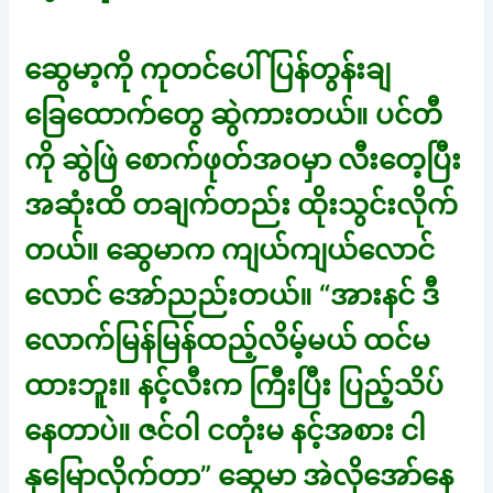
ဆွေမာ့ကို ကုတင်ပေါ် ပြန်တွန်းချ
ခြေထောက်တွေ ဆွဲကားတယ်။ ပင်တီ
ကို ဆွဲဖြဲ စောက်ဖုတ်အဝမှာ လီးတေ့ပြီး
အဆုံးထိ တချက်တည်း ထိုးသွင်းလိုက်
တယ်။ ဆွေမာက ကျယ်ကျယ်လောင်
လောင် အော်ညည်းတယ်။ “အားနင် ဒီ
လောက်မြန်မြန်ထည့်လိမ့်မယ် ထင်မ
ထားဘူး။ နင့်လီးက ကြီးပြီး ပြည့်သိပ်
နေတာပဲ။ ဇင်ဝါ ငတုံးမ နင့်အစား ငါ
နှမြောလိုက်တာ” ဆွေမာ အဲလိုအော်နေ