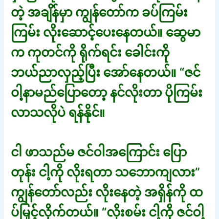
တဲ့ အချိန်မှာ ကျွန်တော်က ခပ်ကြမ်း
ကြမ်း လိုးဆောင့်ပေးနေတယ်။ ဆွေမာ
က ကုတင်ကို ရိုက်ရင်း ခေါင်းကို
ဘယ်ညာလှည့်ပြီး အော်နေတယ်။ “ဇင်
ဝါ့နာမည်ပြောတော့ နင်လိုးတာ ပိုကြမ်း
လာသလိုပဲ ရန်နိုင်။
ငါ ဖာသည်မ ဇင်ဝါအကြောင်း ပြော
တုန်း ငါ့ကို လိုးရတာ သဘောကျလား”
ကျွန်တော်လည်း လိုးနေတဲ့ အရှိန်ကို ထ
ပ်မြှင့်လိုက်တယ်။ “လိုးစမ်း ငါ့ကို ဇင်ဝါ့