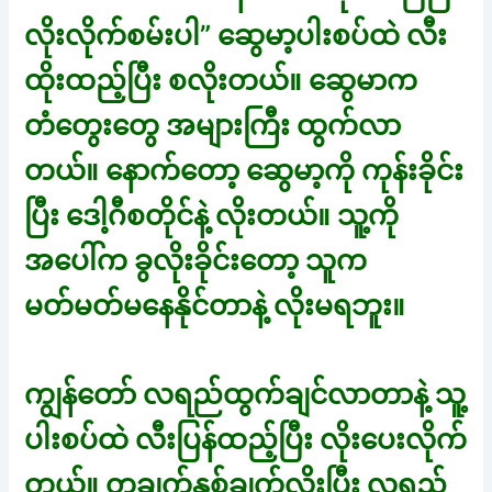
လိုးလိုက်စမ်းပါ” ဆွေမာ့ပါးစပ်ထဲ လီး
ထိုးထည့်ပြီး စလိုးတယ်။ ဆွေမာက
တံတွေးတွေ အများကြီး ထွက်လာ
တယ်။ နောက်တော့ ဆွေမာ့ကို ကုန်းခိုင်း
ပြီး ဒေါ့ဂီစတိုင်နဲ့ လိုးတယ်။ သူ့ကို
အပေါ်က ခွလိုးခိုင်းတော့ သူက
မတ်မတ်မနေနိုင်တာနဲ့ လိုးမရဘူး။
ကျွန်တော် လရည်ထွက်ချင်လာတာနဲ့ သူ့
ပါးစပ်ထဲ လီးပြန်ထည့်ပြီး လိုးပေးလိုက်
တယ်။ တချက်နှစ်ချက်လိုးပြီး လရည်