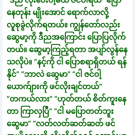
“ဒီည လိုးပေးပါ့မယ် ဇင်ဝါရယ်” ပြော
နေတုန်း မျိုးအောင် ရောက်လာလို့
လူစုခွဲလိုက်ရတယ်။ ကျွန်တော်လည်း
ဆွေမာ့ကို ဒီညအကြောင်း ပြောပြလိုက်
တယ်။ ဆွေမာ့ကြည့်ရတာ အပျာ်လွန်နေ
သလိုပဲ။ “နင့်ကို ငါ ပြောစရာရှိတယ် ရန်
နိုင်” “ဘာလဲ ဆွေမာ” “ငါ ဇင်ဝါ့
ယောက်ျားကို ဖင်လိုးချင်တယ်”
“တကယ်လား” “ဟုတ်တယ် စိတ်ကူးနေ
တာ ကြာလှပြီ” “ငါ မပြောတတ်ဘူး
ဆွေမာ” “လတ်လတ်ဆတ်ဆတ် ဖင်