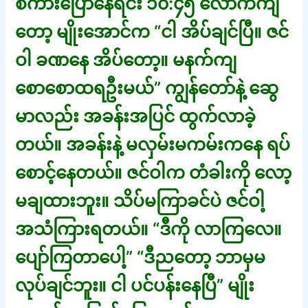
စကားပြောနေရင်း ၁၀:၄၅ လောက်ကျ
တော့ မျိုးအောင်က “ငါ အိပ်ချင်ပြီ။ ဇင်
ဝါ ခဏနေ အိပ်တော့။ မနက်ကျ
စောစောထရဦးမယ်” ကျွန်တော်နဲ့ ဆွေ
မာလည်း အခန်းအပြင် ထွက်လာခဲ့
တယ်။ အခန်းနဲ့ မလှမ်းမကမ်းကနေ ရပ်
စောင့်နေတယ်။ ဇင်ဝါက တံခါးကို လော့
မချထားဘူး။ သိပ်မကြာခင်ပဲ ဇင်ဝါ့
အသံကြားရတယ်။ “ဒီကို လာကြလေ။
ပျော်ကြတာပေါ့” “ဒီညတော့ ဘာမှမ
လုပ်ချင်ဘူး။ ငါ ပင်ပန်းနေပြီ” မျိုး