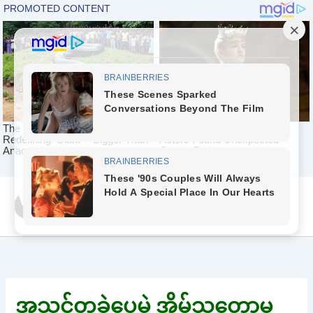
Skip
Yeah Celeb [အပြာ
to
စာပေ]
content
အသွင်တူခဲ့ပေမဲ့ အိမ်သူတော့မ