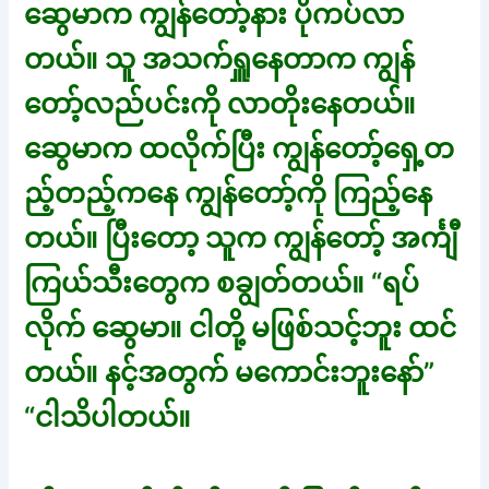
ဆွေမာက ကျွန်တော့်နား ပိုကပ်လာ
တယ်။ သူ အသက်ရှူနေတာက ကျွန်
တော့်လည်ပင်းကို လာတိုးနေတယ်။
ဆွေမာက ထလိုက်ပြီး ကျွန်တော့်ရှေ့တ
ည့်တည့်ကနေ ကျွန်တော့်ကို ကြည့်နေ
တယ်။ ပြီးတော့ သူက ကျွန်တော့် အင်္ကျီ
ကြယ်သီးတွေက စချွတ်တယ်။ “ရပ်
လိုက် ဆွေမာ။ ငါတို့ မဖြစ်သင့်ဘူး ထင်
တယ်။ နင့်အတွက် မကောင်းဘူးနော်”
“ငါသိပါတယ်။