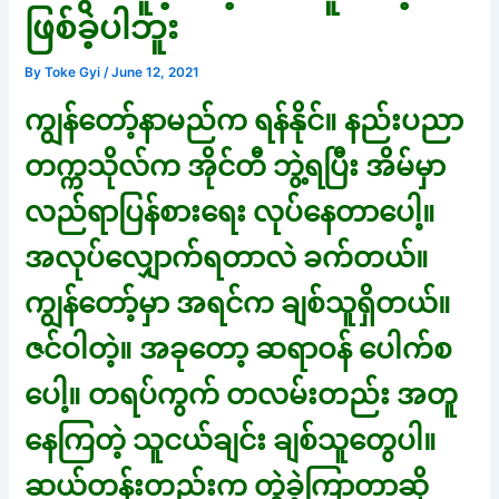
ဖြစ်ခဲ့ပါဘူး
By
Toke Gyi
/
June 12, 2021
ကျွန်တော့်နာမည်က ရန်နိုင်။ နည်းပညာ
တက္ကသိုလ်က အိုင်တီ ဘွဲ့ရပြီး အိမ်မှာ
လည်ရာပြန်စားရေး လုပ်နေတာပေါ့။
အလုပ်လျှောက်ရတာလဲ ခက်တယ်။
ကျွန်တော့်မှာ အရင်က ချစ်သူရှိတယ်။
ဇင်ဝါတဲ့။ အခုတော့ ဆရာဝန် ပေါက်စ
ပေါ့။ တရပ်ကွက် တလမ်းတည်း အတူ
နေကြတဲ့ သူငယ်ချင်း ချစ်သူတွေပါ။
ဆယ်တန်းတည်းက တွဲခဲ့ကြာတာဆို