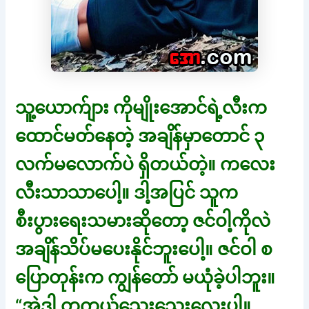
သူ့ယောက်ျား ကိုမျိုးအောင်ရဲ့လီးက
ထောင်မတ်နေတဲ့ အချိန်မှာတောင် ၃
လက်မလောက်ပဲ ရှိတယ်တဲ့။ ကလေး
လီးသာသာပေါ့။ ဒါ့အပြင် သူက
စီးပွားရေးသမားဆိုတော့ ဇင်ဝါ့ကိုလဲ
အချိန်သိပ်မပေးနိုင်ဘူးပေါ့။ ဇင်ဝါ စ
ပြောတုန်းက ကျွန်တော် မယုံခဲ့ပါဘူး။
“အဲဒါ တကယ်သေးသေးလေးပါ။