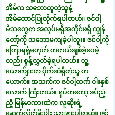
အိမ်က သဘောတူတဲ့သူနဲ့
အိမ်ထောင်ပြုလိုက်ရပါတယ်။ ဇင်ဝါ့
မိဘတွေက အလုပ်မရှိအကိုင်မရှိ ကျွန်
တော့်ကို သဘောမကျခဲ့ပါဘူး။ ဇင်ဝါ့ကို
ကြောရရုံမဟုတ် တကယ်ချစ်ခဲ့ပေမဲ့
လည်း စွန့်လွှတ်ခဲ့ရပါတယ်။ သူ့
ယောက်ျားက ပိုက်ဆံရှိတဲ့သူ တ
ယောက်။ အသက်က ဇင်ဝါ့ထက် ငါးနှစ်
လောက် ကြီးတယ်။ ရုပ်ကတော့ ခပ်ညံ့
ညံ့ မြန်မာကားထဲက လူဆိုးရဲ့
နောက်လိုက်နီးပါး သားနားပါတယ်။ ဇင်