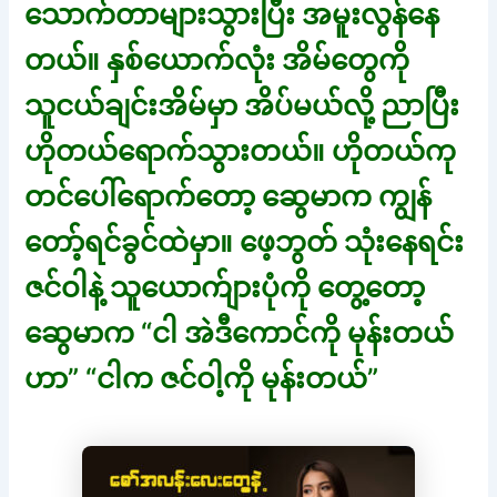
သောက်တာများသွားပြီး အမူးလွန်နေ
တယ်။ နှစ်ယောက်လုံး အိမ်တွေကို
သူငယ်ချင်းအိမ်မှာ အိပ်မယ်လို့ ညာပြီး
ဟိုတယ်ရောက်သွားတယ်။ ဟိုတယ်ကု
တင်ပေါ်ရောက်တော့ ဆွေမာက ကျွန်
တော့်ရင်ခွင်ထဲမှာ။ ဖေ့ဘွတ် သုံးနေရင်း
ဇင်ဝါနဲ့ သူယောက်ျားပုံကို တွေ့တော့
ဆွေမာက “ငါ အဲဒီကောင်ကို မုန်းတယ်
ဟာ” “ငါက ဇင်ဝါ့ကို မုန်းတယ်”