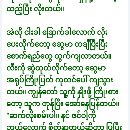
ထည့်ပြီး လိုးတယ်။
အဲလို ငါးခါ ခြောက်ခါလောက် လိုး
ပေးလိုက်တော့ ဆွေမာ တချီပြီးပြီး
စောက်ရည်တွေ ထွက်ကျလာတယ်။
လီးကို ဆွဲထုတ်လိုက်တော့ ဆွေမာ
အရုပ်ကြိုးပြတ် ကုတင်ပေါ် ကျသွား
တယ်။ ကျွန်တော် သူ့ကို နှိုးဖို့ ကြိုးစား
တော့ သူက တုန်ပြီး အော်နေပြန်တယ်။
“ဆက်လိုးစမ်းပါ။ နင် ဇင်ဝါ့ကို
ဘယ်လောက် စိတ်နာတယ်ဆိုတာ ပြပြီး