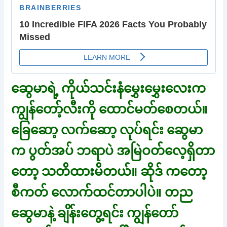
ဆွေမာရဲ့ ကိုယ်သင်းနံမွှေးမွှေးလေးက
ကျွန်တော့်လီးကို ထောင်မတ်စေတယ်။
ခြေဆော့ လက်ဆော့ လုပ်ရင်း ဆွေမာ
က ပွတ်အပ် ဘရာပဲ အမြဲဝတ်လေ့ရှိတာ
တော့ သတိထားမိတယ်။ ဆိုဒ် ကတော့
စီကတ် လောက်ထင်တာပါပဲ။ တည
ဆွေမာနဲ့ ချိန်းတွေ့ရင်း ကျွန်တော်