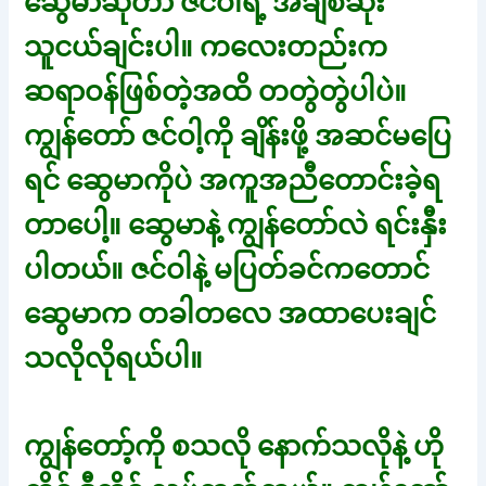
ဆွေမာဆိုတာ ဇင်ဝါရဲ့ အချစ်ဆုံး
သူငယ်ချင်းပါ။ ကလေးတည်းက
ဆရာဝန်ဖြစ်တဲ့အထိ တတွဲတွဲပါပဲ။
ကျွန်တော် ဇင်ဝါ့ကို ချိန်းဖို့ အဆင်မပြေ
ရင် ဆွေမာကိုပဲ အကူအညီတောင်းခဲ့ရ
တာပေါ့။ ဆွေမာနဲ့ ကျွန်တော်လဲ ရင်းနှီး
ပါတယ်။ ဇင်ဝါနဲ့ မပြတ်ခင်ကတောင်
ဆွေမာက တခါတလေ အထာပေးချင်
သလိုလိုရယ်ပါ။
ကျွန်တော့်ကို စသလို နောက်သလိုနဲ့ ဟို