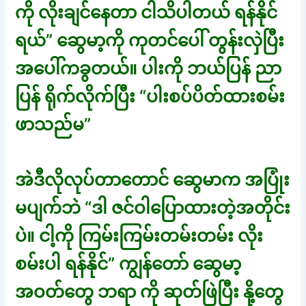
ကို လိုးချင်နေတာ ငါသိပါတယ် ရန်နိုင်
ရယ်” ဆွေမာ့ကို ကုတင်ပေါ် တွန်းလှဲပြီး
အပေါ်ကခွတယ်။ ပါးကို ဘယ်ပြန် ညာ
ပြန် ရိုက်လိုက်ပြီး “ပါးစပ်ပိတ်ထားစမ်း
ဖာသည်မ”
အဲဒီလိုလုပ်တာတောင် ဆွေမာက အပြုံး
မပျက်ဘဲ “ဒါ ဇင်ဝါပြောထားတဲ့အတိုင်း
ပဲ။ ငါ့ကို ကြမ်းကြမ်းတမ်းတမ်း လိုး
စမ်းပါ ရန်နိုင်” ကျွန်တော် ဆွေမာ့
အဝတ်တွေ ဘရာ ကို ဆုတ်ဖြဲပြီး နို့တွေ