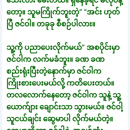
သေးလား မေးတယ်။ ရှိနေခဲ့ရင် မလုပ်နဲ့
တော့။ သူမကြိုက်ဘူးတဲ့” “အင်း ဟုတ်
ပြီ ဇင်ဝါ။ တခုခု စီစဉ်ပါလား။
သူ့ကို ပညာပေးလိုက်မယ်” အစပိုင်းမှာ
ဇင်ဝါက လက်မခံဘူး။ ခဏ ခဏ
စည်းရုံးပြီးတဲ့နောက်မှာ ဇင်ဝါက
ကြိုးစားပေးမယ်လို့ ကတိပေးတယ်။
တလလောက်နေတော့ ဇင်ဝါက သူနဲ့ သူ့
ယောက်ျား ချောင်းသာ သွားမယ်။ ဇင်ဝါ့
သူငယ်ချင်း ဆွေမာပါ လိုက်မယ်တဲ့။