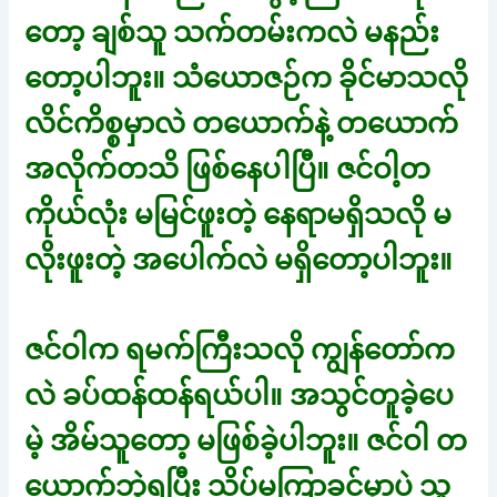
တော့ ချစ်သူ သက်တမ်းကလဲ မနည်း
တော့ပါဘူး။ သံယောဇဉ်က ခိုင်မာသလို
လိင်ကိစ္စမှာလဲ တယောက်နဲ့ တယောက်
အလိုက်တသိ ဖြစ်နေပါပြီ။ ဇင်ဝါ့တ
ကိုယ်လုံး မမြင်ဖူးတဲ့ နေရာမရှိသလို မ
လိုးဖူးတဲ့ အပေါက်လဲ မရှိတော့ပါဘူး။
ဇင်ဝါက ရမက်ကြီးသလို ကျွန်တော်က
လဲ ခပ်ထန်ထန်ရယ်ပါ။ အသွင်တူခဲ့ပေ
မဲ့ အိမ်သူတော့ မဖြစ်ခဲ့ပါဘူး။ ဇင်ဝါ တ
ယောက်ဘွဲ့ရပြီး သိပ်မကြာခင်မှာပဲ သူ့