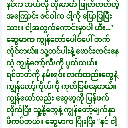
နင်က ဘယ်လို လိုးတတ် ဖြုတ်တတ်တဲ့
အကြောင်း ဇင်ဝါက ငါ့ကို ပြောပြပြီး
သား။ ငါ့အတွက်ကောင်းမှာပါ ဟီး…”
ဆွေမာက ကျွန်တော်ပေါင်ပေါ် တက်
ထိုင်တယ်။ သူ့တင်ပါးနဲ့ ဖောင်းတင်းနေ
တဲ့ ကျွန်တော့်လီးကို ပွတ်တယ်။
ရင်ဘတ်ကို နမ်းရင်း လက်သည်းတွေနဲ့
ကျွန်တော့်ကိုယ်ကို ကုတ်ခြစ်နေတယ်။
ကျွန်တော်လည်း ဆွေမာ့ကို ပြန်ဖက်
လိုက်ပြီး သူ့နို့တွေနဲ့ ကျွန်တော့်မျက်နှာ
ဖိကပ်တယ်။ ဆွေမာက ပြုံးပြီး “နင် ငါ့