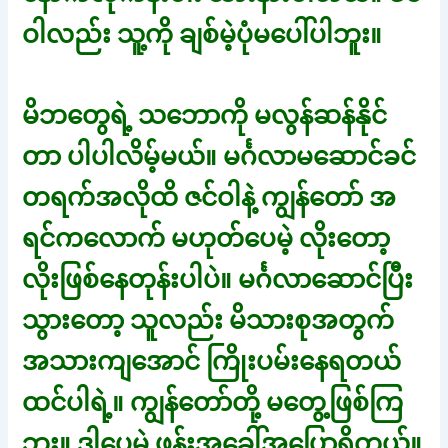
ဝါလည်း သူ့ကို ချစ်မဲ့ပုံမပေါ်ပါဘူး။
မိဘတွေရဲ့ သဘောကို မလွန်ဆန်နိုင်
တာ ပါပါလိမ့်မယ်။ မင်္ဂလာမဆောင်ခင်
တရက်အလိုထိ ဇင်ဝါနဲ့ ကျွန်တော် အ
ရင်ကလောက် မဟုတ်ပေမဲ့ လိုးတော့
လိုးဖြစ်နေတုန်းပါပဲ။ မင်္ဂလာဆောင်ပြီး
သွားတော့ သူလည်း မိသားစုအတွက်
အသားကျအောင် ကြိုးပမ်းနေရတယ်
ထင်ပါရဲ့။ ကျွန်တော်တို့ မတွေ့ဖြစ်ကြ
ဘူး။ ဒါပေမဲ့ ဖုန်းအခေါ်အပြောရှိတယ်။