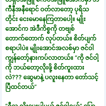
ကီနီအနီရောင် ဝတ်လာတော့ ပုရိသ
တိုင်း ငေးမောနေကြတာပေါ့။ မျိုး
အောင်က အဲဒီကိစ္စကို တဗျစ်
တောက်တောက် လုပ်တယ်။ စိတ်ပျက်
စရာပါပဲ။ မျိုးအောင်အလစ်မှာ ဇင်ဝါ
ကျွန်တော့်နားကပ်လာတယ်။ “ကို ဇင်ဝါ့
ကို ဘယ်တော့လိုးဖို့ စိတ်ကူးထား
လဲ??? ဆွေမာနဲ့ ပလူးနေတာ တော်သင့်
ပြီထင်တယ်”