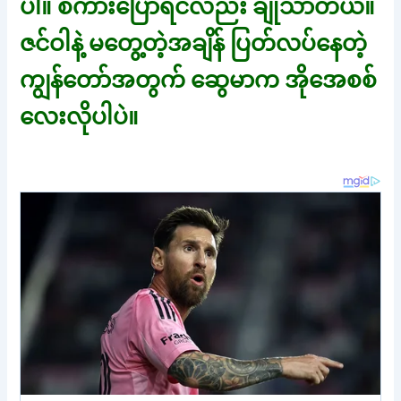
ပါ။ စကားပြောရင်လည်း ချိုသာတယ်။
ဇင်ဝါနဲ့ မတွေ့တဲ့အချိန် ပြတ်လပ်နေတဲ့
ကျွန်တော်အတွက် ဆွေမာက အိုအေစစ်
လေးလိုပါပဲ။