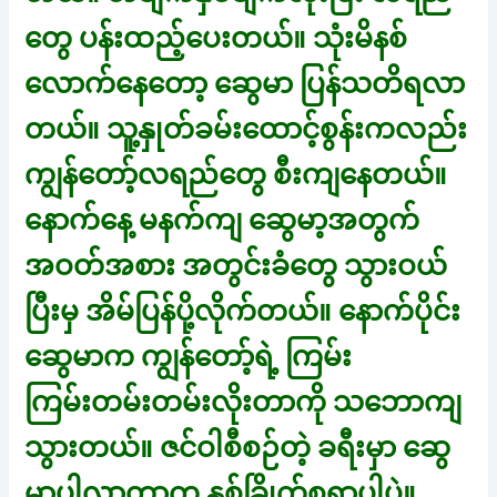
တွေ ပန်းထည့်ပေးတယ်။ သုံးမိနစ်
လောက်နေတော့ ဆွေမာ ပြန်သတိရလာ
တယ်။ သူ့နှုတ်ခမ်းထောင့်စွန်းကလည်း
ကျွန်တော့်လရည်တွေ စီးကျနေတယ်။
နောက်နေ့ မနက်ကျ ဆွေမာ့အတွက်
အဝတ်အစား အတွင်းခံတွေ သွားဝယ်
ပြီးမှ အိမ်ပြန်ပို့လိုက်တယ်။ နောက်ပိုင်း
ဆွေမာက ကျွန်တော့်ရဲ့ ကြမ်း
ကြမ်းတမ်းတမ်းလိုးတာကို သဘောကျ
သွားတယ်။ ဇင်ဝါစီစဉ်တဲ့ ခရီးမှာ ဆွေ
မာပါလာတာက နှစ်ခြိုက်စရာပါပဲ။