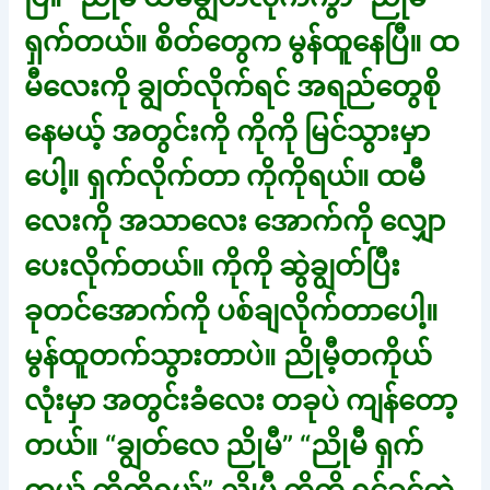
ရှက်တယ်။ စိတ်တွေက မွန်ထူနေပြီ။ ထ
မီလေးကို ချွတ်လိုက်ရင် အရည်တွေစို
နေမယ့် အတွင်းကို ကိုကို မြင်သွားမှာ
ပေါ့။ ရှက်လိုက်တာ ကိုကိုရယ်။ ထမီ
လေးကို အသာလေး အောက်ကို လျှော
ပေးလိုက်တယ်။ ကိုကို ဆွဲချွတ်ပြီး
ခုတင်အောက်ကို ပစ်ချလိုက်တာပေါ့။
မွန်ထူတက်သွားတာပဲ။ ညိုမီ့တကိုယ်
လုံးမှာ အတွင်းခံလေး တခုပဲ ကျန်တော့
တယ်။ “ချွတ်လေ ညိုမီ” “ညိုမီ ရှက်