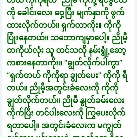
တယ် ကိုကိုရယ်” ညိုမီ ကိုကို့ ရင်ခွင်ထဲ
ကို ခေါင်းလေး ဝှေ့ပြီး မျက်နှာကို ဖွက်
ထားလိုက်တယ်။ ရှက်တာကိုး။ ကိုကို
ပြုံးနေတယ်။ သဘောကျမှာပေါ့။ ညိုမီ့
တကိုယ်လုံး သူ ထင်သလို နမ်းရွုံ့ဆော့
ကစားနေတာကိုး။ “ချွတ်လိုက်ပါကွာ”
“ရှက်တယ် ကိုကိုရာ ချွတ်ပေး” ကိုကို ရီ
တယ်။ ညိုမီ့အတွင်းခံလေးကို ကိုကို
ချွတ်လိုက်တယ်။ ညိုမီ နွုတ်ခမ်းလေး
ကိုက်ပြီး တင်ပါးလေးကို ကြွပေးလိုက်
ရတာပေါ့။ အတွင်းခံလေးက မကျွတ်