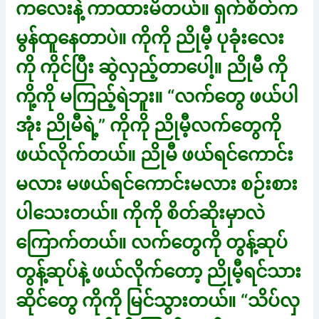
ကလေးနဲ့ ကာထားမိတယ်။ ရှက်စိတ်က
မွန်ထူနေတာပဲ။ ကိုကို ညိုမီ့ ပုခုံးလေး
ကို ကိုင်ပြီး ဆွဲလှည့်တာပေါ့။ ညိုမီ ကို
ကို့ကို မကြည့်ရဲဘူး။ “လက်တွေ ဖယ်ပါ
အုံး ညိုမီရဲ့” ကိုကို ညိုမီ့လက်တွေကို
ဖယ်လိုက်တယ်။ ညိုမီ ဖယ်ရင်ကောင်း
မလား မဖယ်ရင်ကောင်းမလား စဉ်းစား
ပါသေးတယ်။ ကိုကို စိတ်ဆိုးမှာလဲ
ကြောက်တယ်။ လက်တွေကို တွန့်ဆုပ်
တွန့်ဆုပ်နဲ့ ဖယ်လိုက်တော့ ညိုမီ့ရင်သား
ဆိုင်တွေ ကိုကို မြင်သွားတယ်။ “သိပ်လှ