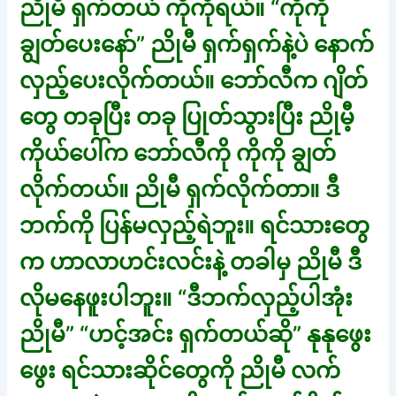
ညိုမီ ရှက်တယ် ကိုကိုရယ်။ “ကိုကို
ချွတ်ပေးနော်” ညိုမီ ရှက်ရှက်နဲ့ပဲ နောက်
လှည့်ပေးလိုက်တယ်။ ဘော်လီက ဂျိတ်
တွေ တခုပြီး တခု ပြုတ်သွားပြီး ညိုမီ့
ကိုယ်ပေါ်က ဘော်လီကို ကိုကို ချွတ်
လိုက်တယ်။ ညိုမီ ရှက်လိုက်တာ။ ဒီ
ဘက်ကို ပြန်မလှည့်ရဲဘူး။ ရင်သားတွေ
က ဟာလာဟင်းလင်းနဲ့ တခါမှ ညိုမီ ဒီ
လိုမနေဖူးပါဘူး။ “ဒီဘက်လှည့်ပါအုံး
ညိုမီ” “ဟင့်အင်း ရှက်တယ်ဆို” နုနုဖွေး
ဖွေး ရင်သားဆိုင်တွေကို ညိုမီ လက်