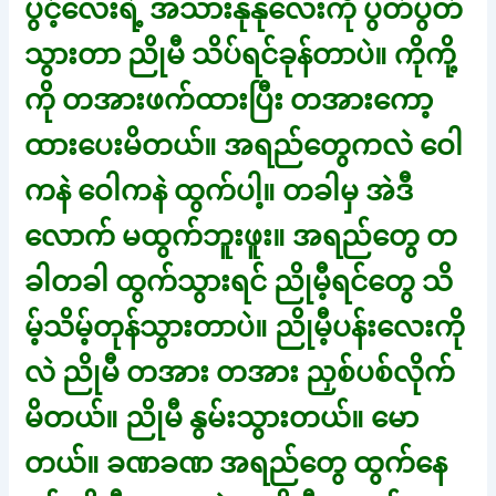
ပွင့်လေးရဲ့ အသားနုနုလေးကို ပွတ်ပွတ်
သွားတာ ညိုမီ သိပ်ရင်ခုန်တာပဲ။ ကိုကို့
ကို တအားဖက်ထားပြီး တအားကော့
ထားပေးမိတယ်။ အရည်တွေကလဲ ဝေါ
ကနဲ ဝေါကနဲ ထွက်ပါ့။ တခါမှ အဲဒီ
လောက် မထွက်ဘူးဖူး။ အရည်တွေ တ
ခါတခါ ထွက်သွားရင် ညိုမီ့ရင်တွေ သိ
မ့်သိမ့်တုန်သွားတာပဲ။ ညိုမီ့ပန်းလေးကို
လဲ ညိုမီ တအား တအား ညှစ်ပစ်လိုက်
မိတယ်။ ညိုမီ နွမ်းသွားတယ်။ မော
တယ်။ ခဏခဏ အရည်တွေ ထွက်နေ