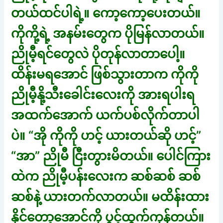
တယ်ထင်ပါရဲ့။ ကော့ကော့ပေးတယ်။
ကိုကို့ရဲ့ အနမ်းတွေက ပိုမြန်လာတယ်။
ညိုမီ့ရင်တွေလဲ ပိုတုန်လာတာပေါ့။
ထိန်းမရအောင် ဖြစ်သွားတာက ကိုကို
ညိုမီ့နို့သီးခေါင်းလေးကို အားရပါးရ
အထက်အောက် ယက်ပစ်လိုက်တာပါ
ပဲ။ “အို ကိုကို ဟင့် ယားတယ်ဆို ဟင့်”
“အာ” ညိုမီ ငြီးတွားမိတယ်။ ပေါင်ကြား
ထဲက ညိုမီ့ပန်းလေးက ဆစ်ဆစ် ဆစ်
ဆစ်နဲ့ ယားတက်လာတယ်။ မထိန်းထား
နိုင်တော့အောင်ကို ပွင့်ထွက်ကုန်တယ်။