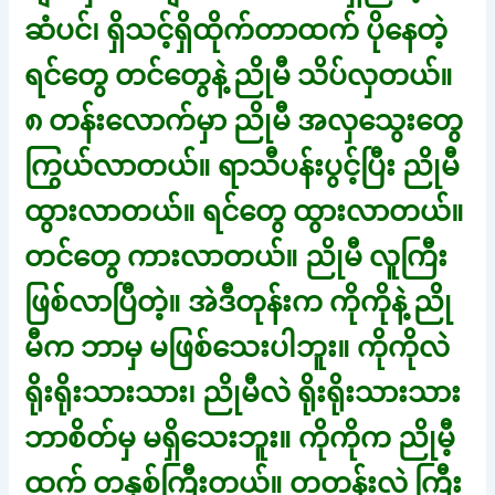
ဆံပင်၊ ရှိသင့်ရှိထိုက်တာထက် ပိုနေတဲ့
ရင်တွေ တင်တွေနဲ့ ညိုမီ သိပ်လှတယ်။
၈ တန်းလောက်မှာ ညိုမီ အလှသွေးတွေ
ကြွယ်လာတယ်။ ရာသီပန်းပွင့်ပြီး ညိုမီ
ထွားလာတယ်။ ရင်တွေ ထွားလာတယ်။
တင်တွေ ကားလာတယ်။ ညိုမီ လူကြီး
ဖြစ်လာပြီတဲ့။ အဲဒီတုန်းက ကိုကိုနဲ့ ညို
မီက ဘာမှ မဖြစ်သေးပါဘူး။ ကိုကိုလဲ
ရိုးရိုးသားသား၊ ညိုမီလဲ ရိုးရိုးသားသား
ဘာစိတ်မှ မရှိသေးဘူး။ ကိုကိုက ညိုမီ့
ထက် တနှစ်ကြီးတယ်။ တတန်းလဲ ကြီး