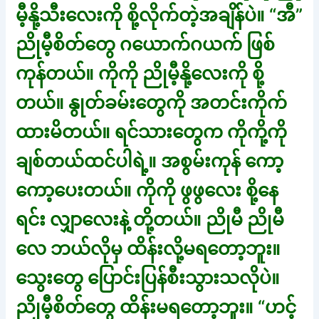
မီ့နို့သီးလေးကို စို့လိုက်တဲ့အချိန်ပဲ။ “အီ”
ညိုမီ့စိတ်တွေ ဂယောက်ဂယက် ဖြစ်
ကုန်တယ်။ ကိုကို ညိုမီ့နို့လေးကို စို့
တယ်။ နွုတ်ခမ်းတွေကို အတင်းကိုက်
ထားမိတယ်။ ရင်သားတွေက ကိုကို့ကို
ချစ်တယ်ထင်ပါရဲ့။ အစွမ်းကုန် ကော့
ကော့ပေးတယ်။ ကိုကို ဖွဖွလေး စို့နေ
ရင်း လျှာလေးနဲ့ တို့တယ်။ ညိုမီ ညိုမီ
လေ ဘယ်လိုမှ ထိန်းလို့မရတော့ဘူး။
သွေးတွေ ပြောင်းပြန်စီးသွားသလိုပဲ။
ညိုမီ့စိတ်တွေ ထိန်းမရတော့ဘူး။ “ဟင့်