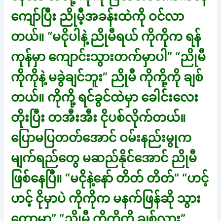
ကျော်ပြီး ညိုမီ့အခန်းထဲကို ဝင်လာ
တယ်။ “မငိုပါနဲ့ ညိုမီရယ် ကိုကိုက ရန်
ကုန်မှာ ကျောင်းသွားတက်မှာပါ” “ညိုမီ
ကိုကိုနဲ့ မခွဲချင်ဘူး” ညိုမီ ကိုကို့ကို ချစ်
တယ်။ ကိုကို့ ရင်ခွင်ထဲမှာ ခေါင်းလေး
တိုးပြီး တအီးအီး ငိုပစ်လိုက်တယ်။
ပြောမပြတတ်အောင် ဝမ်းနည်းမွုက
မျက်ရည်တွေ မဆည်နိုင်အောင် ညိုမီ
ဖြစ်နေပြီ။ “မငိုနဲ့နော် တိတ် တိတ်” “ဟင့်
ဟင့် ငိုမှာပဲ ကိုကိုက မနက်ဖြန်ဆို သွား
တော့မှာ” “ညိုမီ ကိုကို့ကို ချစ်လား”