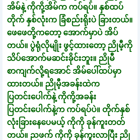
အိမ်နဲ့ ကိုကို့အိမ်က ကပ်ရပ်။ နှစ်ထပ်
တိုက် နှစ်လုံးက ခြံစည်းရိုးပဲ ခြားတယ်။
ဖေဖေတို့ကတော့ အောက်မှာပဲ အိပ်
တယ်။ ပွဲရုံလိုမျိုး ဖွင့်ထားတော့ ညိုမီ့ကို
သိပ်အောက်မဆင်းခိုင်းဘူး။ ညိုမီ
စာကျက်လို့ရအောင် အိမ်ပေါ်ထပ်မှာ
ထားတယ်။ ညိုမီ့အခန်းထဲက
ပြတင်းပေါက်နဲ့ ကိုကို့အခန်း
ပြတင်းပေါက်နဲ့က ကပ်ရပ်ပဲ။ တိုက်နှစ်
လုံးခြားနေပေမယ့် ကိုကို ခုန်ကူးတတ်
တယ်။ ညဖက် ကိုကို ခုန်ကူးလာပြီး ညို