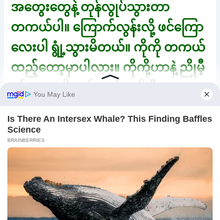
အတွေးတွေနဲ့ တုန်လွုပ်သွားတာ
တကယ်ပါ။ ကြောက်လွန်းလို့ ဖင်ကြော
လေးပါ ရွုံ့သွားမိတယ်။ ကိုကို တကယ်
ထည့်တော့မှာပါလား။ ကိုကို့ဟာနဲ့ ညိုမီ့
ပန်းလေးကို ပွတ်တယ်။ ညိုမီ ယား
တယ်။ တအားယားတယ်။ ကိုကို နို့ကို
လဲ စို့တယ်။ တဖက်ကလဲ နယ်တယ်။
ညိုမီ ဘယ်လိုနေရမှာလဲ ကိုကိုရယ်။ တွ
န့်လိမ်ကောက်ကွေးပြီး တအားယားတာ
ပဲ။ တကိုယ်လုံး ပေါက်ကွဲမတတ်
အကြောတွေ တင်းတက်လာတယ်။