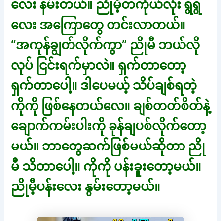
လေး နမ်းတယ်။ ညိုမီ့တကိုယ်လုံး ရွရွ
လေး အကြောတွေ တင်းလာတယ်။
“အကုန်ချွတ်လိုက်ကွာ” ညိုမီ ဘယ်လို
လုပ် ငြင်းရက်မှာလဲ။ ရှက်တာတော့
ရှက်တာပေါ့။ ဒါပေမယ့် သိပ်ချစ်ရတဲ့
ကိုကို ဖြစ်နေတယ်လေ။ ချစ်တတ်စိတ်နဲ့
ချောက်ကမ်းပါးကို ခုန်ချပစ်လိုက်တော့
မယ်။ ဘာတွေဆက်ဖြစ်မယ်ဆိုတာ ညို
မီ သိတာပေါ့။ ကိုကို ပန်းခူးတော့မယ်။
ညိုမီ့ပန်းလေး နွမ်းတော့မယ်။