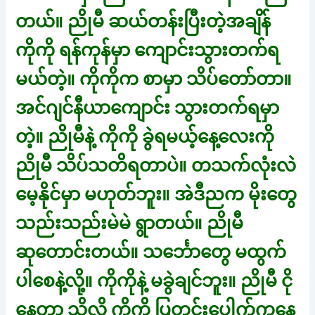
တယ်။ ညိုမီ ဆယ်တန်းပြီးတဲ့အချိန်
ကိုကို ရန်ကုန်မှာ ကျောင်းသွားတက်ရ
မယ်တဲ့။ ကိုကိုက စာမှာ သိပ်တော်တာ။
အင်ဂျင်နီယာကျောင်း သွားတက်ရမှာ
တဲ့။ ညိုမီနဲ့ ကိုကို ခွဲရမယ့်နေ့လေးကို
ညိုမီ သိပ်သတိရတာပဲ။ တသက်လုံးလဲ
မေ့နိုင်မှာ မဟုတ်ဘူး။ အဲဒီညက မိုးတွေ
သည်းသည်းမဲမဲ ရွာတယ်။ ညိုမီ
ဆုတောင်းတယ်။ သင်္ဘောတွေ မထွက်
ပါစေနဲ့လို့။ ကိုကိုနဲ့ မခွဲချင်ဘူး။ ညိုမီ ငို
နေတာ သိလို့ ကိုကို ပြတင်းပေါက်ကနေ