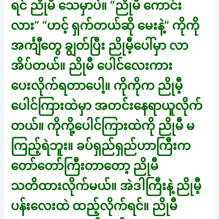
ရင် ညိုမီ သေမှာပဲ။ “ညိုမီ ကောင်း
လား” “ဟင့် ရှက်တယ်ဆို မေးနဲ့” ကိုကို
အင်္ကျီတွေ ချွတ်ပြီး ညိုမီ့ပေါ်မှာ လာ
အိပ်တယ်။ ညိုမီ ပေါင်လေးကား
ပေးလိုက်ရတာပေါ့။ ကိုကိုက ညိုမီ့
ပေါင်ကြားထဲမှာ အတင်းနေရာယူလိုက်
တယ်။ ကိုကို့ပေါင်ကြားထဲကို ညိုမီ မ
ကြည့်ရဲဘူး။ ခပ်ရှည်ရှည်ဟာကြီးက
တော်တော်ကြီးတာတော့ ညိုမီ
သတိထားလိုက်မယ်။ အဲဒါကြီးနဲ့ ညိုမီ့
ပန်းလေးထဲ ထည့်လိုက်ရင်။ ညိုမီ