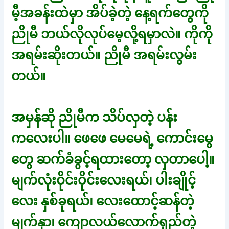
မီ့အခန်းထဲမှာ အိပ်ခဲ့တဲ့ နေ့ရက်တွေကို
ညိုမီ ဘယ်လိုလုပ်မေ့လို့ရမှာလဲ။ ကိုကို
အရမ်းဆိုးတယ်။ ညိုမီ အရမ်းလွမ်း
တယ်။
အမှန်ဆို ညိုမီက သိပ်လှတဲ့ ပန်း
ကလေးပါ။ ဖေဖေ မေမေရဲ့ ကောင်းမွေ
တွေ ဆက်ခံခွင့်ရထားတော့ လှတာပေါ့။
မျက်လုံးဝိုင်းဝိုင်းလေးရယ်၊ ပါးချိုင့်
လေး နှစ်ခုရယ်၊ လေးထောင့်ဆန်တဲ့
မျက်နှာ၊ ကျောလယ်လောက်ရှည်တဲ့