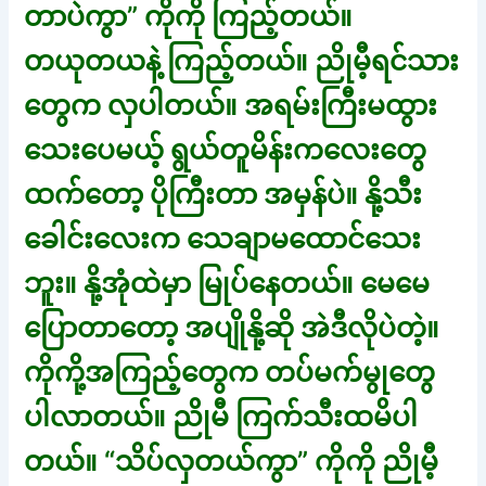
တာပဲကွာ” ကိုကို ကြည့်တယ်။
တယုတယနဲ့ ကြည့်တယ်။ ညိုမီ့ရင်သား
တွေက လှပါတယ်။ အရမ်းကြီးမထွား
သေးပေမယ့် ရွယ်တူမိန်းကလေးတွေ
ထက်တော့ ပိုကြီးတာ အမှန်ပဲ။ နို့သီး
ခေါင်းလေးက သေချာမထောင်သေး
ဘူး။ နို့အုံထဲမှာ မြုပ်နေတယ်။ မေမေ
ပြောတာတော့ အပျိုနို့ဆို အဲဒီလိုပဲတဲ့။
ကိုကို့အကြည့်တွေက တပ်မက်မွုတွေ
ပါလာတယ်။ ညိုမီ ကြက်သီးထမိပါ
တယ်။ “သိပ်လှတယ်ကွာ” ကိုကို ညိုမီ့