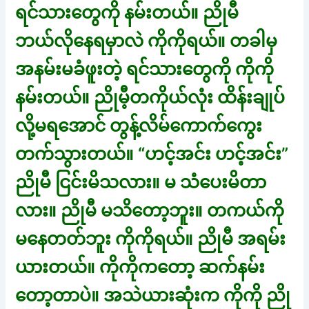
ရင်သားတွေကို နမ်းတယ်။ ညိုမီ
ဘယ်လိုနေရမှာလဲ ကိုကိုရယ်။ တခါမှ
အနမ်းမခံဖူးတဲ့ ရင်သားတွေကို ကိုကို
နမ်းတယ်။ ညိုမီ့တကိုယ်လုံး ထိန်းချုပ်
လို့မရအောင် တွန့်လိမ်ကောက်ကွေး
တက်သွားတယ်။ “ဟင့်အင်း ဟင့်အင်း”
ညိုမီ ငြင်းမိသလား။ မ သံပေးမိတာ
လား။ ညိုမီ မသိတော့ဘူး။ တကယ်ကို
မနေတတ်ဘူး ကိုကိုရယ်။ ညိုမီ အရမ်း
ယားတယ်။ ကိုကိုကတော့ ဆက်နမ်း
တော့တာပဲ။ အသဲယားဆုံးက ကိုကို ညို