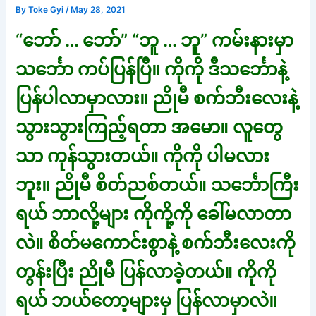
By
Toke Gyi
/
May 28, 2021
“ဘော် … ဘော်” “ဘူ … ဘူ” ကမ်းနားမှာ
သင်္ဘော ကပ်ပြန်ပြီ။ ကိုကို ဒီသင်္ဘောနဲ့
ပြန်ပါလာမှာလား။ ညိုမီ စက်ဘီးလေးနဲ့
သွားသွားကြည့်ရတာ အမော။ လူတွေ
သာ ကုန်သွားတယ်။ ကိုကို ပါမလား
ဘူး။ ညိုမီ စိတ်ညစ်တယ်။ သင်္ဘောကြီး
ရယ် ဘာလို့များ ကိုကို့ကို ခေါ်မလာတာ
လဲ။ စိတ်မကောင်းစွာနဲ့ စက်ဘီးလေးကို
တွန်းပြီး ညိုမီ ပြန်လာခဲ့တယ်။ ကိုကို
ရယ် ဘယ်တော့များမှ ပြန်လာမှာလဲ။