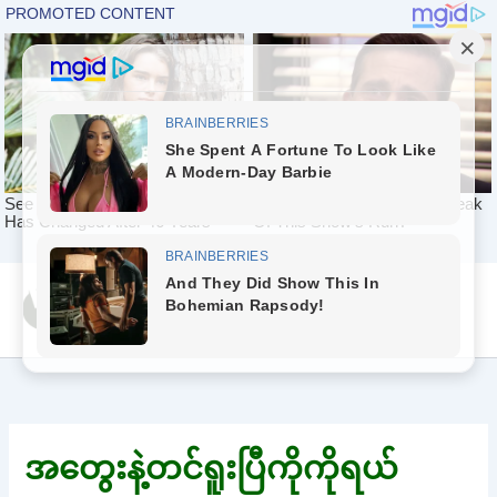
Skip
Yeah Celeb [အပြာ
to
စာပေ]
content
အတွေးနဲ့တင်ရူးပြီကိုကိုရယ်