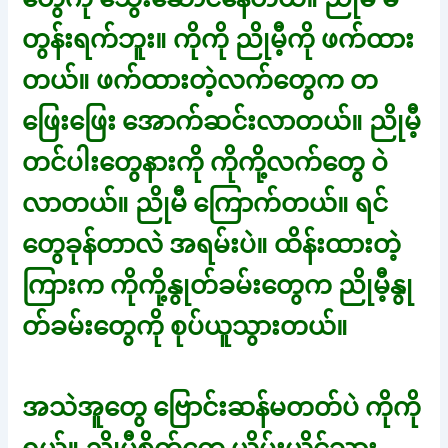
တွန်းရက်ဘူး။ ကိုကို ညိုမီ့ကို ဖက်ထား
တယ်။ ဖက်ထားတဲ့လက်တွေက တ
ဖြေးဖြေး အောက်ဆင်းလာတယ်။ ညိုမီ့
တင်ပါးတွေနားကို ကိုကို့လက်တွေ ဝဲ
လာတယ်။ ညိုမီ ကြောက်တယ်။ ရင်
တွေခုန်တာလဲ အရမ်းပဲ။ ထိန်းထားတဲ့
ကြားက ကိုကို့နွုတ်ခမ်းတွေက ညိုမီ့နွု
တ်ခမ်းတွေကို စုပ်ယူသွားတယ်။
အသဲအူတွေ ဗြောင်းဆန်မတတ်ပဲ ကိုကို