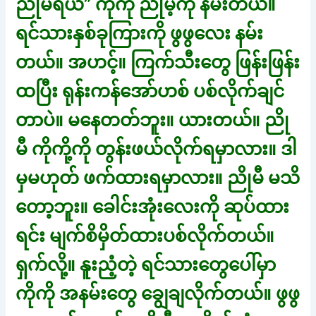
ညိုမီရယ်” ကိုကို ညိုမီ့ကို နမ်းတယ်။
ရင်သားနှစ်ခုကြားကို ဖွဖွလေး နမ်း
တယ်။ အဟင့်။ ကြက်သီးတွေ ဖြန်းဖြန်း
ထပြီး ရုန်းကန်အော်ဟစ် ပစ်လိုက်ချင်
တာပဲ။ မနေတတ်ဘူး။ ယားတယ်။ ညို
မီ ကိုကို့ကို တွန်းဖယ်လိုက်ရမှာလား။ ဒါ
မှမဟုတ် ဖက်ထားရမှာလား။ ညိုမီ မသိ
တော့ဘူး။ ခေါင်းအုံးလေးကို ဆုပ်ထား
ရင်း မျက်စိမှိတ်ထားပစ်လိုက်တယ်။
ရှက်လို့။ နူးညံ့တဲ့ ရင်သားတွေပေါ်မှာ
ကိုကို အနမ်းတွေ ချွေချလိုက်တယ်။ ဖွဖွ