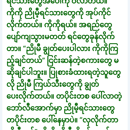
ရင်သားတွေအပေါ်ကို ဝဲလာတယ်။
ကိုကို ညိုမီ့ရင်သားတွေကို အုပ်ကိုင်
လိုက်တယ်။ ကိုကိုရယ်။ အရည်တွေ
ပျော်ကျသွားမတတ် ရင်တွေခုန်လိုက်
တာ။ “ညိုမီ ချွတ်ပေးပါလား ကိုကိုကြ
ည့်ချင်တယ်” ငြင်းဆန်တဲ့စကားတွေ မ
ဆိုချင်ပါဘူး။ ပြုစားခံထားရတဲ့သူတွေ
လို ညိုမီ ကြယ်သီးတွေကို ချွတ်
ပေးလိုက်တယ်။ တပိုင်းတစ ပေါ်လာတဲ့
ဘော်လီအောက်မှာ ညိုမီ့ရင်သားတွေ
တပိုင်းတစ ပေါ်နေမှာပဲ။ “လှလိုက်တာ