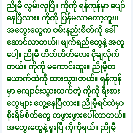
ညိုမီ လွမ်းလှပြီ။ ကိုကို ရန်ကုန်မှာ ပျော်
နေပြီလား။ ကိုကို ပြန်မလာတော့ဘူး။
အတွေးတွေက ဝမ်းနည်းစိတ်ကို ခေါ်
ဆောင်လာတယ်။ မျက်ရည်တွေနဲ့ အတူ
ပေါ့။ ညိုမီ တိတ်တိတ်လေး ငိုချလိုက်
တယ်။ ကိုကို မကောင်းဘူး။ ညိုမီ့တ
ယောက်ထဲကို ထားသွားတယ်။ ရန်ကုန်
မှာ ကျောင်းသွားတက်တဲ့ ကိုကို ရီးစား
တွေများ တွေ့နေပြီလား။ ညိုမီ့ရင်ထဲမှာ
စိုးရိမ်စိတ်တွေ တဖွားဖွားပေါ်လာတယ်။
အတွေးတွေနဲ့ ရူးပြီ ကိုကိုရယ်။ ညိုမီ့