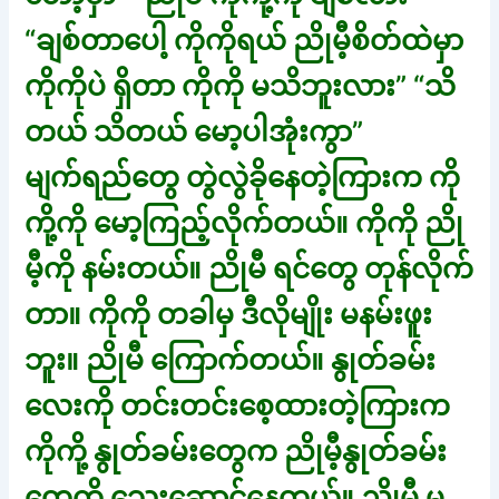
“ချစ်တာပေါ့ ကိုကိုရယ် ညိုမီ့စိတ်ထဲမှာ
ကိုကိုပဲ ရှိတာ ကိုကို မသိဘူးလား” “သိ
တယ် သိတယ် မော့ပါအုံးကွာ”
မျက်ရည်တွေ တွဲလွဲခိုနေတဲ့ကြားက ကို
ကို့ကို မော့ကြည့်လိုက်တယ်။ ကိုကို ညို
မီ့ကို နမ်းတယ်။ ညိုမီ ရင်တွေ တုန်လိုက်
တာ။ ကိုကို တခါမှ ဒီလိုမျိုး မနမ်းဖူး
ဘူး။ ညိုမီ ကြောက်တယ်။ နွုတ်ခမ်း
လေးကို တင်းတင်းစေ့ထားတဲ့ကြားက
ကိုကို့ နွုတ်ခမ်းတွေက ညိုမီ့နွုတ်ခမ်း
တွေကို သွေးဆောင်နေတယ်။ ညိုမီ မ