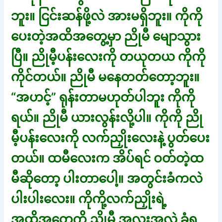
ဘူး။ ငြင်းဆန်ဖို့လဲ အားမရှိဘူး။ ကိုကို
ပေးတဲ့အထိအတွေ့မှာ ညိုမီ မျောသွား
ပြီ။ ညိုမီ့ပန်းလေးကို တယုတယ ကိုကို
ကိုင်တယ်။ ညိုမီ မနေတတ်တော့ဘူး။
“အဟင့်” ရုန်းတာမဟုတ်ပါဘူး ကိုကို
ရယ်။ ညိုမီ ယားလွန်းလို့ပါ။ ကိုကို ညို
မီ့ပန်းလေးကို လက်ညှိုးလေးနဲ့ ပွတ်ပေး
တယ်။ ထမီလေးက အိပ်ရင် ဝတ်တဲ့ထ
မီဆိုတော့ ပါးတာပေါ့။ အတွင်းခံကလဲ
ပါးပါးလေး။ ကိုကို့လက်ညှိုးရဲ့
အထိအတွေ့ကို ညိုမီ အလူးအလဲ ခံရ