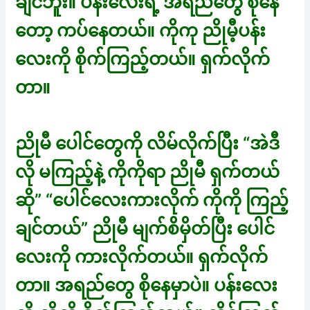
ချင်ဘူး။ ပန်းလေးရဲ့ အရည်တွေ စိုနေ
တော့ ကပ်နေတယ်။ ကိုကု ညိုမီ့ပန်း
လေးကို စိုက်ကြည့်တယ်။ ရှက်လိုက်
တာ။
ညိုမီ ပေါင်တွေကို လိမ်လိုက်ပြီး “အဲဒီ
လို မကြည့်နဲ့ ကိုကိုရာ ညိုမီ ရှက်တယ်
ဆို” “ပေါင်လေးကားလိုက် ကိုကို ကြည့်
ချင်တယ်” ညိုမီ မျက်စိမှိတ်ပြီး ပေါင်
လေးကို ကားလိုက်တယ်။ ရှက်လိုက်
တာ။ အရည်တွေ စိုနေမှာပဲ။ ပန်းလေး