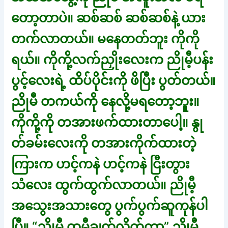
တော့တာပဲ။ ဆစ်ဆစ် ဆစ်ဆစ်နဲ့ ယား
တက်လာတယ်။ မနေတတ်ဘူး ကိုကို
ရယ်။ ကိုကို့လက်ညှိုးလေးက ညိုမီ့ပန်း
ပွင့်လေးရဲ့ ထိပ်ပိုင်းကို ဖိပြီး ပွတ်တယ်။
ညိုမီ တကယ်ကို နေလို့မရတော့ဘူး။
ကိုကို့ကို တအားဖက်ထားတာပေါ့။ နွု
တ်ခမ်းလေးကို တအားကိုက်ထားတဲ့
ကြားက ဟင့်ကနဲ ဟင့်ကနဲ ငြီးတွား
သံလေး ထွက်ထွက်လာတယ်။ ညိုမီ့
အသွေးအသားတွေ ပွက်ပွက်ဆူကုန်ပါ
ပြီ။ “ညိုမီ ထမီချွတ်လိုက်ကွာ” ညိုမီ