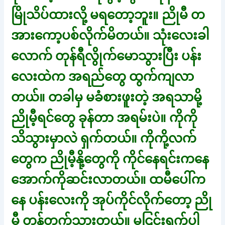
မြိုသိပ်ထားလို့ မရတော့ဘူး။ ညိုမီ တ
အားကော့ပစ်လိုက်မိတယ်။ သုံးလေးခါ
လောက် တုန်ရီလွိုက်မောသွားပြီး ပန်း
လေးထဲက အရည်တွေ ထွက်ကျလာ
တယ်။ တခါမှ မခံစားဖူးတဲ့ အရသာမို့
ညိုမီ့ရင်တွေ ခုန်တာ အရမ်းပဲ။ ကိုကို
သိသွားမှာလဲ ရှက်တယ်။ ကိုကို့လက်
တွေက ညိုမီ့နို့တွေကို ကိုင်နေရင်းကနေ
အောက်ကိုဆင်းလာတယ်။ ထမီပေါ်က
နေ ပန်းလေးကို အုပ်ကိုင်လိုက်တော့ ညို
မီ တုန်တက်သွားတယ်။ မငြင်းရက်ပါ