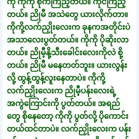
ကို ကိုကို စိုက်ကြည့်တယ်။ ကိုင်ကြည့်
တယ်။ ညိုမီ အသဲတွေ ယားလိုက်တာ။
ကိုကို့လက်ညှိုးလေးက ခုနကအတိုင်းပဲ
အသာလေးပွတ်တယ်။ ကိုကို ပိုဆိုးလာ
တယ်။ ညိုမီ့နို့သီးခေါင်းလေးကိုလဲ စို့
တယ်။ ညိုမီ မနေတတ်ဘူး။ ယားလွန်း
လို့ ထွန့်ထွန့်လူးနေတာပဲ။ ကိုကို့
လက်ညှိုးလေးက ညိုမီ့ပန်းလေးရဲ့
အကွဲကြောင်းကို ပွတ်တယ်။ အရည်
တွေ စိုနေတော့ ကိုကို ပွတ်လို့ ပိုကောင်း
တယ်ထင်တာပဲ။ လက်ညှိုးလေးက ပန်း