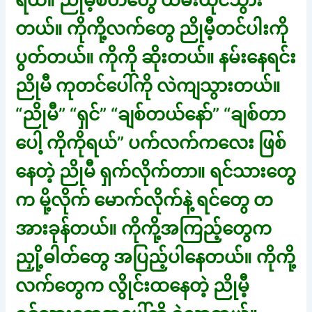
ရယ်။ ညိုမီ့စိတ်တွေ ယိမ်းယိုင်သွား
တယ်။ ကိုကို့လက်တွေ ညိုမီ့တင်ပါးကို
ပွတ်တယ်။ ကိုကို ဆိုးတယ်။ နမ်းနေရင်း
ညိုမီ ကုတင်ပေါ်ကို လဲကျသွားတယ်။
“ညိုမီ” “ရှင်” “ချစ်တယ်နော်” “ချစ်တာ
ပေါ့ ကိုကိုရယ်” ပက်လက်ကလေး ဖြစ်
နေတဲ့ ညိုမီ ရှက်လိုက်တာ။ ရင်သားတွေ
က မို့လိုက် မောက်လိုက်နဲ့ ရင်တွေ တ
အားခုန်တယ်။ ကိုကို့အကြည့်တွေက
ညှို့ဓါတ်တွေ အပြည့်ပါနေတယ်။ ကိုကို့
လက်တွေက လွိုင်းထနေတဲ့ ညိုမီ့