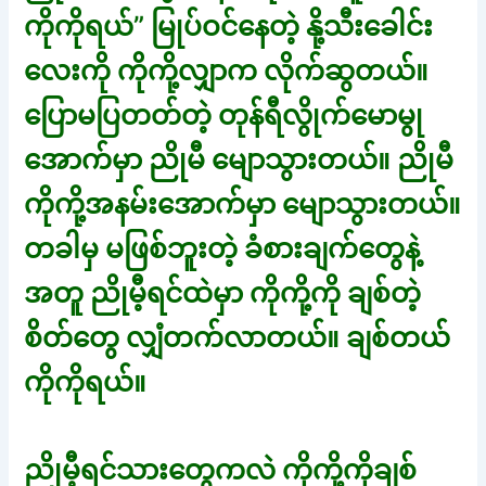
ကိုကိုရယ်” မြုပ်ဝင်နေတဲ့ နို့သီးခေါင်း
လေးကို ကိုကို့လျှာက လိုက်ဆွတယ်။
ပြောမပြတတ်တဲ့ တုန်ရီလွိုက်မောမွု
အောက်မှာ ညိုမီ မျောသွားတယ်။ ညိုမီ
ကိုကို့အနမ်းအောက်မှာ မျောသွားတယ်။
တခါမှ မဖြစ်ဘူးတဲ့ ခံစားချက်တွေနဲ့
အတူ ညိုမီ့ရင်ထဲမှာ ကိုကို့ကို ချစ်တဲ့
စိတ်တွေ လျှံတက်လာတယ်။ ချစ်တယ်
ကိုကိုရယ်။
ညိုမီ့ရင်သားတွေကလဲ ကိုကို့ကိုချစ်