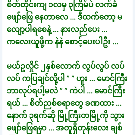
စိတ်တိုင်းကျ ၁လမှ ၃ကြိမ်ပဲ လက်ခံ
ဖျော်ဖြေ နေတာလေ … ဒီထက်တော့ မ
လျော့ပါရစေနဲ့ … နားလည်ပေး …
ကလေးယူဖို့က နဲနဲ စောင့်ပေးပါဦး …
မယ်ဥလှိုင် ၂နှစ်လောက် လွပ်လွပ် လပ်
လပ် ကပြချင်လို့ပါ ” ” ဟူး … မောင်ကြီး
ဘာလုပ်ရပါ့မလဲ ” ” ကဲပါ … မောင်ကြီး
ရယ် … စိတ်ညစ်စရာတွေ ခဏထား …
နောက် ၃ရက်ဆို မြို့ကြီးတမြို့ကို သွား
ဖျော်ဖြေရမှာ … အတူရှိတုန်းလေး ချစ်