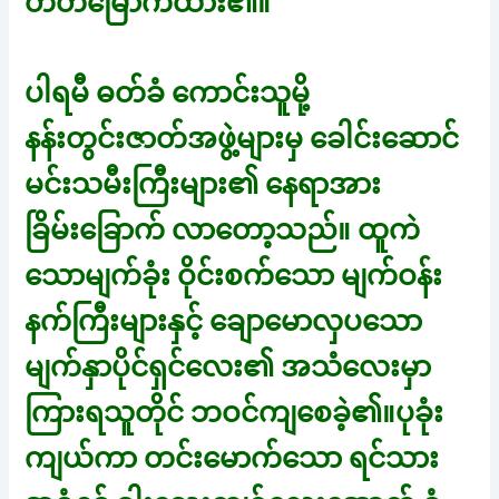
တတ်မြောက်ထား၏။
ပါရမီ ဓတ်ခံ ကောင်းသူမို့
နန်းတွင်းဇာတ်အဖွဲ့များမှ ခေါင်းဆောင်
မင်းသမီးကြီးများ၏ နေရာအား
ခြိမ်းခြောက် လာတော့သည်။ ထူကဲ
သောမျက်ခုံး ဝိုင်းစက်သော မျက်ဝန်း
နက်ကြီးများနှင့် ချောမောလှပသော
မျက်နှာပိုင်ရှင်လေး၏ အသံလေးမှာ
ကြားရသူတိုင် ဘဝင်ကျစေခဲ့၏။ပုခုံး
ကျယ်ကာ တင်းမောက်သော ရင်သား