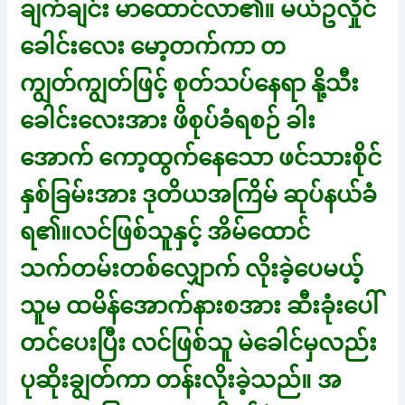
ချက်ချင်း မာထောင်လာ၏။ မယ်ဥလှိုင်
ခေါင်းလေး မော့တက်ကာ တ
ကျွတ်ကျွတ်ဖြင့် စုတ်သပ်နေရာ နို့သီး
ခေါင်းလေးအား ဖိစုပ်ခံရစဉ် ခါး
အောက် ကော့ထွက်နေသော ဖင်သားစိုင်
နှစ်ခြမ်းအား ဒုတိယအကြိမ် ဆုပ်နယ်ခံ
ရ၏။လင်ဖြစ်သူနှင့် အိမ်ထောင်
သက်တမ်းတစ်လျှောက် လိုးခဲ့ပေမယ့်
သူမ ထမိန်အောက်နားစအား ဆီးခုံးပေါ်
တင်ပေးပြီး လင်ဖြစ်သူ မဲခေါင်မှလည်း
ပုဆိုးချွတ်ကာ တန်းလိုးခဲ့သည်။ အ