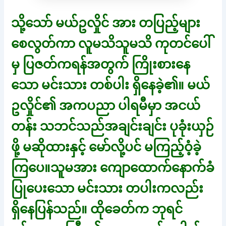
သို့သော် မယ်ဥလှိုင် အား တပြည့်များ
စေလွတ်ကာ လူမသိသူမသိ ကုတင်ပေါ်
မှ ပြဇတ်ကရန်အတွက် ကြိုးစားနေ
သော မင်းသား တစ်ပါး ရှိနေခဲ့၏။ မယ်
ဥလှိုင်၏ အကပညာ ပါရမီမှာ အငယ်
တန်း သဘင်သည်အချင်းချင်း ပုခုံးယှဉ်
ဖို့ မဆိုထားနှင့် မော်လို့ပင် မကြည့်ဝံ့ခဲ့
ကြပေ။သူမအား ကျောထောက်နောက်ခံ
ပြုပေးသော မင်းသား တပါးကလည်း
ရှိနေပြန်သည်။ ထိုခေတ်က ဘုရင်