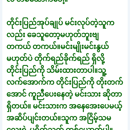
တိုင်းပြည်အုပ်ချုပ် မင်းလုပ်တဲ့သူက
လည်း ခေသူတော့မဟုတ်ဘူးဗျ
တကယ် တကယ်။မင်းမျိုးမင်းနွယ်
မဟုတ်ပဲ တိုက်ရည်ခိုက်ရည် ရှိလို့
တိုင်းပြည်ကို သိမ်းထားတာပါ။သူ့
လက်အောက်က တိုင်းပြည်ကို တိုးတက်
အောင် ကူညီပေးနေတဲ့ မင်းသား ဆိုတာ
ရှိတယ်။ မင်းသားက အနေအေးပေမယ့်
အဆိပ်ပျင်းတယ်။သူက အငြိမ့်သမ
လေးရဲ့ ပရိတ်သတ် တစ်ယောက်ပါ။