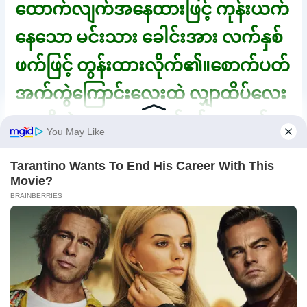
ထောက်လျက်အနေထားဖြင့် ကုန်းယက်
နေသော မင်းသား ခေါင်းအား လက်နှစ်
ဖက်ဖြင့် တွန်းထားလိုက်၏။စောက်ပတ်
အက်ကွဲကြောင်းလေးထဲ လျှာထိပ်လေး
က ထိုးခွဲနေရာ ဘေးနူတ်ခမ်းသားနှစ်
ဖက်မှာ ဖေါင်းကြွလာသည်။
တဖြည်းဖြည်း သူမစောက်စိလေး မာ
ထင်ကာ ခေါင်းထောင်လာစဉ် အဆံ
လေးအား ဆွဲစုပ်ခံရသဖြင့် ဖင်ကြီးကြွ
တက်လာကာ မျက်စိစုံမိတ်ရင်း စောက်
ရည်များ ထောင်ပန်းနေတော့၏။