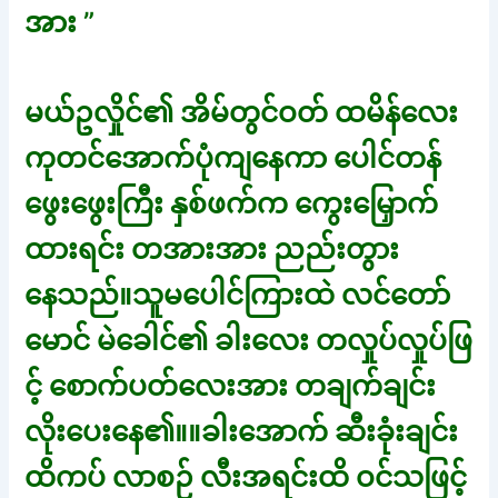
အား ”
မယ်ဥလှိုင်၏ အိမ်တွင်ဝတ် ထမိန်လေး
ကုတင်အောက်ပုံကျနေကာ ပေါင်တန်
ဖွေးဖွေးကြီး နှစ်ဖက်က ကွေးမြှောက်
ထားရင်း တအားအား ညည်းတွား
နေသည်။သူမပေါင်ကြားထဲ လင်တော်
မောင် မဲခေါင်၏ ခါးလေး တလှုပ်လှုပ်ဖြ
င့် စောက်ပတ်လေးအား တချက်ချင်း
လိုးပေးနေ၏။။ခါးအောက် ဆီးခုံးချင်း
ထိကပ် လာစဉ် လီးအရင်းထိ ဝင်သဖြင့်