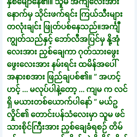
နှစ်မျောနေ၏။ သူမ အင်္ကျီလေးအား
နောက်မှ သိုင်းဖက်ရင်း ကြယ်သီးများ
တလုံးချင်း ဖြုတ်ပစ်နေသည်။အင်္ကျီ
ကျွတ်သည်နှင့် ဘော်လီအပြင်မှ နို့အုံ
လေးအား ညှစ်ချေကာ ဂုတ်သားဖွေး
ဖွေးလေးအား နမ်းရင်း ထမိန်အပေါ်
အနားစအား ဖြည်ချပစ်၏။ ” အဟင့်
ဟင့် … မလုပ်ပါနဲ့တော့ … ကျမ က လင်
ရှိ မယားတစ်ယောက်ပါနော် ” မယ်ဥ
လှိုင်၏ တောင်းပန်သံလေးမှာ သူမ ဖင်
သားစိုင်ကြီးအား ညှစ်ချေခံရစဉ် တိမ်