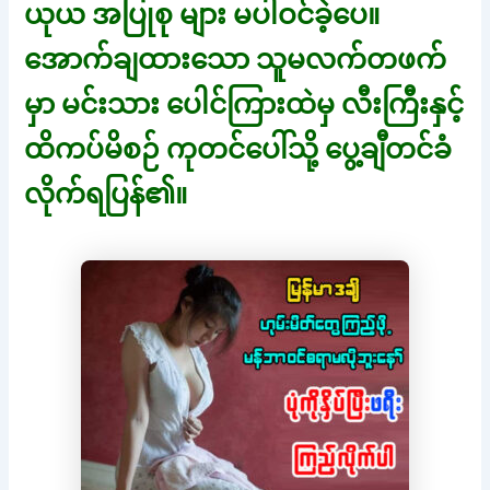
ယုယ အပြုစု များ မပါဝင်ခဲ့ပေ။
အောက်ချထားသော သူမလက်တဖက်
မှာ မင်းသား ပေါင်ကြားထဲမှ လီးကြီးနှင့်
ထိကပ်မိစဉ် ကုတင်ပေါ်သို့ ပွေ့ချီတင်ခံ
လိုက်ရပြန်၏။