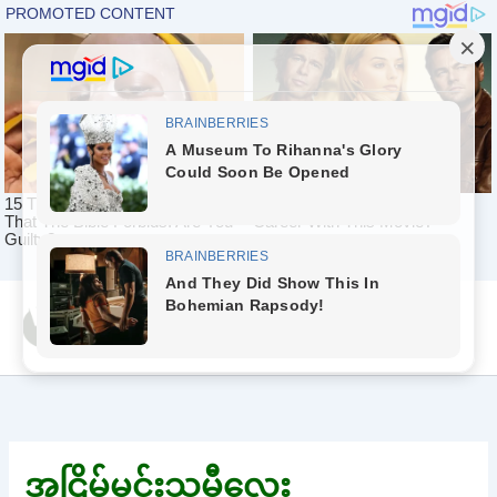
Skip
Yeah Celeb [အပြာ
to
စာပေ]
content
အငြိမ့်မင်းသမီလေး