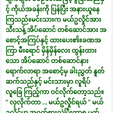
င့် ကိုယ်အခန်းကို ပြန်ပြီး အနားယူနေ
ကြသည်။မင်းသားက မယ်ဥလှိုင်အား
သီးသန့် အိပ်ဆောင် တစ်ဆောင်အား အ
စောင့်အကြပ်နှင့် ထားပေး၏။ခဏအ
ကြာ မီးရောင် မှိန်မှိန်လေး ထွန်းထား
သော အိပ်ဆောင် တစ်ဆောင်နား
ရောက်လာရာ အစောင့်မှ ခါးညွှတ် နူတ်
ဆက်သည်နှင့် မင်းသားမှာ လူရိပ်
လူခြေ ကြည့်ကာ ဝင်လိုက်တော့သည်။
” လှလိုက်တာ … မယ်ဥလှိုင်ရယ် ” မယ်
ဥလှိုင်မှာ အဝတ်စားလဲပြီးကာစ မတ်