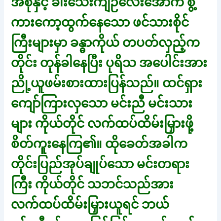
အစုံနှင့် ခါးသေးကျဉ်လေးအောက် စွံ့
ကားကော့ထွက်နေသော ဖင်သားစိုင်
ကြီးများမှာ ခန္ဓာကိုယ် တပတ်လှည့်က
တိုင်း တုန်ခါနေပြီး ပုရိသ အပေါင်းအား
ညို့ယူဖမ်းစားထားပြန်သည်။ ထင်ရှား
ကျော်ကြားလှသော မင်းညီ မင်းသား
များ ကိုယ်တိုင် လက်ထပ်ထိမ်းမြှားဖို့
စိတ်ကူးနေကြ၏။ ထိုခေတ်အခါက
တိုင်းပြည်အုပ်ချုပ်သော မင်းတရား
ကြီး ကိုယ်တိုင် သဘင်သည်အား
လက်ထပ်ထိမ်းမြှားယူရင် ဘယ်