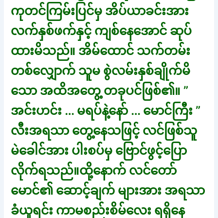
ကုတင်ကြမ်းပြင်မှ အိပ်ယာခင်းအား
လက်နှစ်ဖက်နှင့် ကျစ်နေအောင် ဆုပ်
ထားမိသည်။ အိမ်ထောင် သက်တမ်း
တစ်လျှောက် သူမ စွဲလမ်းနှစ်ချိုက်မိ
သော အထိအတွေ့ တခုပင်ဖြစ်၏။ ”
အင်းဟင်း … မရပ်နဲ့နော် … မောင်ကြီး ”
လီးအရသာ တွေ့နေသဖြင့် လင်ဖြစ်သူ
မဲခေါင်အား ပါးစပ်မှ ဗြောင်ဖွင့်ပြော
လိုက်ရသည်။ထို့နောက် လင်တော်
မောင်၏ ဆောင့်ချက် များအား အရသာ
ခံယူရင်း ကာမစည်းစိမ်လေး ရရှိနေ