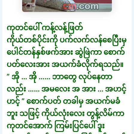
ကုတင်ပေါ် ကန့်လန့်ဖြတ်
ကိုယ်တစ်ပိုင်းကို ပက်လက်လန်စေပြီးမှ
ပေါင်တန်နှစ်ဖက်အား ဆွဲဖြဲကာ စောက်
ပတ်လေးအား အယက်ခံလိုက်ရသည်။
” အို … အို …… ဘာတွေ လုပ်နေတာ
လည်း …… အမလေး အ အား … အဟင့်
ဟင့် ” စောက်ပတ် တခါမှ အယက်မခံ
ဘူး သဖြင့် ကိုယ်လုံးလေး တွန့်လိမ်ကာ
ကုတင်အောက် ကြမ်းပြင်ပေါ် ဒူး