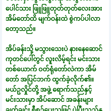
ပေါင်သား ဖြူဖြူတုတ်တုတ်လေးအား
အိမ်တော်ထိ မျက်ဝန်းထဲ စွဲကပ်ပါလာ
တော့သည်။
အိပ်ခန်းသို့ မသွားသေးပဲ နားနေဆောင်
ကုတင်ပေါ်တွင် လူးလိမ့်ရင်း မင်းသား
တစ်ယောက် ဝတ်ရုံတော်လဲကာ အိမ်
တော် အပြင်ဘက် ထွက်ခဲ့လိုက်၏။
မယ်ဥလှိုင်တို့ အဖွဲ့ ရောက်သည်နှင့်
မင်းသားမှာ အိပ်ဆောင် အခန်းများ
ချက်ချင်း စီစဉ်ပေးသဖြင့် ပွဲပြီးသည်နှ