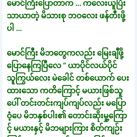
မောင်ကြီးပြောတာက … ကလေးယူပြီး
သာယာတဲ့ မိသားစု ဘဝလေး ဖန်တီးဖို့
ပါ …
မောင်ကြီး မိဘတွေကလည်း မြေးချီဖို့
ပြောနေကြပြီလေ ” ယာပိုင်လယ်ပိုင်
သူကြွယ်လေး မဲခေါင် တစ်ယောက် ပေး
ထားသော ကတိကြောင့် မယားဖြစ်သူ
ပေါ် တင်းတင်းကျပ်ကျပ်လည်း မပြော
ဝံ့ပေ မိဘနှစ်ပါး၏ တောင်းဆိုးမှု့ကြော
င့် မယားနှင့် မိဘများကြား စိတ်ကျဉ်း