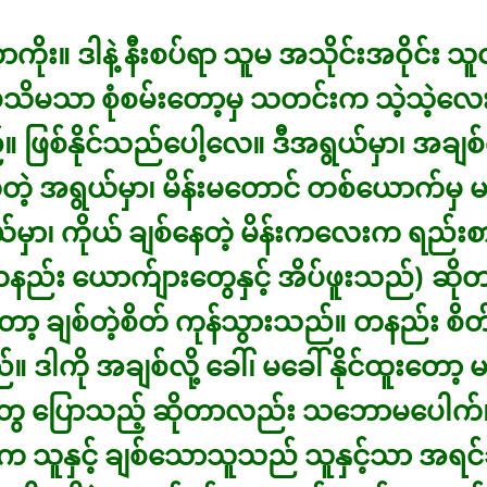
ကိုး။ ဒါနဲ့ နီးစပ်ရာ သူမ အသိုင်းအဝိုင်း သူ
မသိမသာ စုံစမ်းတော့မှ သတင်းက သဲ့သဲ့လေ
ဖြစ်နိုင်သည်ပေါ့လေ။ ဒီအရွယ်မှာ၊ အချစ်ကိ
်တဲ့ အရွယ်မှာ၊ မိန်းမတောင် တစ်ယောက်မှ မ
ယ်မှာ၊ ကိုယ် ချစ်နေတဲ့ မိန်းကလေးက ရည်းစ
ည်း ယောက်ျားတွေနှင့် အိပ်ဖူးသည်) ဆိုတ
ော့ ချစ်တဲ့စိတ် ကုန်သွားသည်။ တနည်း စိတ
 ဒါကို အချစ်လို့ ခေါ်၊ မခေါ် နိုင်ထူးတော့ 
တွေ ပြောသည့် ဆိုတာလည်း သဘောမပေါက်။
သူနှင့် ချစ်သောသူသည် သူနှင့်သာ အရင်ဆု