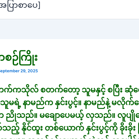
[အပြာစာပေ]
စဉ်ကြိုး
September 29, 2025
 တက်ကသိုလ် စတက်တော့ သူမနှင့် စပြီး ဆုံတွေ
သူမရဲ့ နာမည်က နှင်းပွင့်။ နာမည်နဲ့ မလိုက်
ညိုသည်။ မချောပေမယ့် လှသည်။ လူပျို
သည့် နိုင်ထူး တစ်ယောက် နှင်းပွင့်ကို ခိုးခို