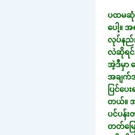
ပထမဆုံး
ပေါ့။ အ
လုပ်နည
လဲဆိုရင်
အဲ့ဒီမှာ
အချက်အလ
ပြင်ပေး
တယ်။ အလ
ပင်ပန်း
တတ်မြော