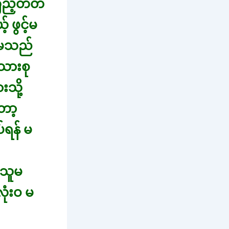
ြည့်တတ်
 ဖွင့်မ
သူမသည်
ိသားစု
သို့
ော့
်ရန် မ
 သူမ
ုံးဝ မ