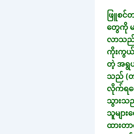
ဖြူစင်တာ
တွေကို 
လာသည်။ 
ကိုးကွယ
တဲ့ အရွ
သည် (တန
လိုက်ရတ
သွားသည်။
သူများ
ထားတာက 