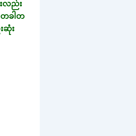
င်းလည်း
့။ တခါတ
ဆုံး