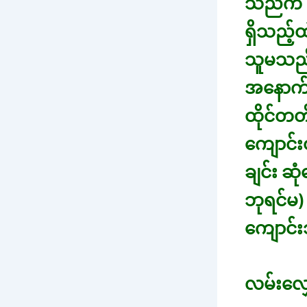
သည်က အ
ရှိသည့်
သူမသည် 
အနောက် 
ထိုင်တတ
ကျောင်း
ချင်း ဆ
ဘုရင်မ)
ကျောင်း
လမ်းလျှ