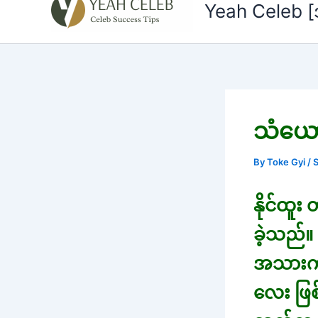
to
Yeah Celeb 
content
သံယော
By
Toke Gyi
/
နိုင်ထူး
ခဲ့သည်။ 
အသားက 
လေး ဖြစ်