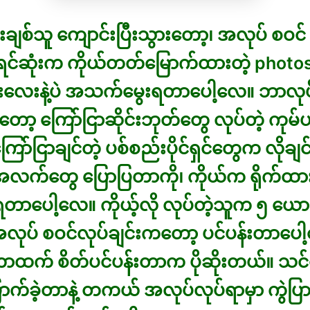
ချစ်သူ ကျောင်းပြီးသွားတော့၊ အလုပ် စဝင် 
ရင်ဆုံးက ကိုယ်တတ်မြောက်ထားတဲ့ photo
်းလေးနဲ့ပဲ အသက်မွေးရတာပေါ့လေ။ ဘာလု
တော့ ကြော်ငြာဆိုင်းဘုတ်တွေ လုပ်တဲ့ ကုမ်
 ကြော်ငြာချင်တဲ့ ပစ်စည်းပိုင်ရှင်တွေက လိုချင်
က်တွေ ပြောပြတာကို၊ ကိုယ်က ရိုက်ထားတဲ့
ရတာပေါ့လေ။ ကိုယ့်လို လုပ်တဲ့သူက ၅ ယောက
ုပ် စဝင်လုပ်ချင်းကတော့ ပင်ပန်းတာပေါ
တာထက် စိတ်ပင်ပန်းတာက ပိုဆိုးတယ်။ သင်
က်ခဲ့တာနဲ့ တကယ် အလုပ်လုပ်ရာမှာ ကွဲပြ