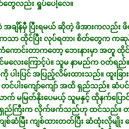
ိတ်တွေလည်း ရှုပ်ပေါ့လေ။
ဲ အချိန်မှီ ပြီးရမယ် ဆိုတဲ့ ဖိအားကလည်း ဖ
ကသာ ထိုင်ပြီး လုပ်ရတာ၊ စိတ်တွေက ကဆု
 ကံကောင်းတာကတော့ ဘေးနားမှာ အတူ ထိုင
င်မလေးကြောင့်ပဲ။ သူမ နာမည်က ဝတ်ရည်
ကို ပါးပြင် အပြည့်လိမ်းထားသည်။ ထူးခြ
တင်ပါးကျော်ကျော် အထိ ရှည်သည်။ ဆံပင
လောက် မမြတ်နိုးပေမယ့် သူမနှင့် ထိုနက်ပြေ
ရှည်ကြီးက လိုက်ဖက်သည်ဟု ထင်သည်။
စ်ဆံမြီး ကျစ်ထားတတ်ပြီး ဆံထုံးလိုမျိုး ခ