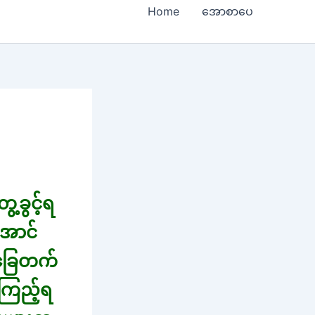
Home
အောစာပေ
့ခွင့်ရ
အောင်
ခြေတက်
း ကြည့်ရ