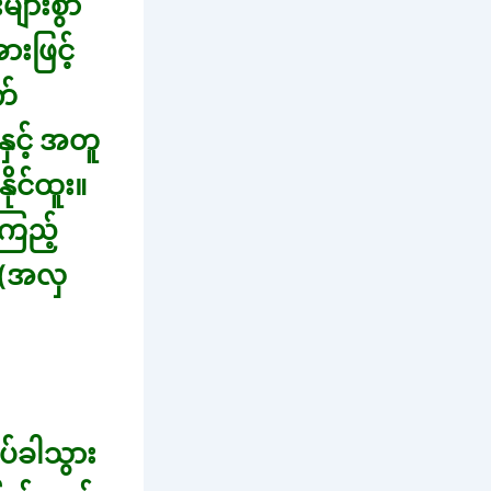
ျားစွာ
းဖြင့်
က်
ှင့် အတူ
ုင်ထူး။
ကြည့်
း (အလှ
ပ်ခါသွား