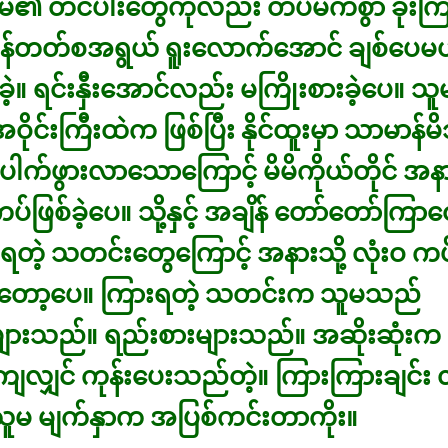
မ၏ တင်ပါးတွေကိုလည်း တပ်မက်စွာ ခိုးက
်ခုန်တတ်စအရွယ် ရူးလောက်အောင် ချစ်ပေမယ့်
်ခဲ့။ ရင်းနှီးအောင်လည်း မကြိုးစားခဲ့ပေ။ 
ဝိုင်းကြီးထဲက ဖြစ်ပြီး နိုင်ထူးမှာ သာမာန်မ
ေါက်ဖွားလာသောကြောင့် မိမိကိုယ်တိုင် အနား
်ဖြစ်ခဲ့ပေ။ သို့နှင့် အချိန် တော်တော်ကြာတ
းရတဲ့ သတင်းတွေကြောင့် အနားသို့ လုံးဝ ကပ
ားတော့ပေ။ ကြားရတဲ့ သတင်းက သူမသည်
များသည်။ ရည်းစားများသည်။ အဆိုးဆုံးက
ျှင် ကုန်းပေးသည်တဲ့။ ကြားကြားချင်း လ
သူမ မျက်နှာက အပြစ်ကင်းတာကိုး။