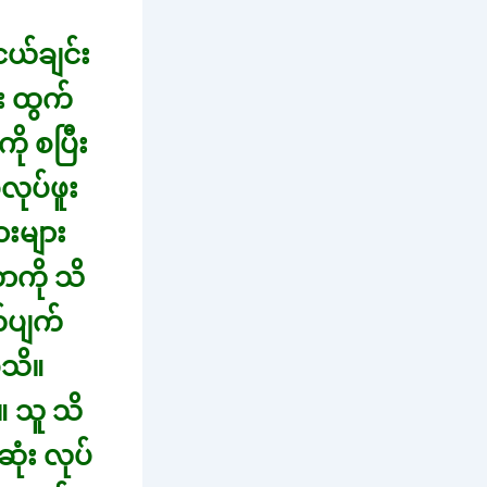
ငယ်ချင်း
း ထွက်
ု စပြီး
လုပ်ဖူး
ားများ
ာကို သိ
်ပျက်
မသိ။
 သူ သိ
ံး လုပ်