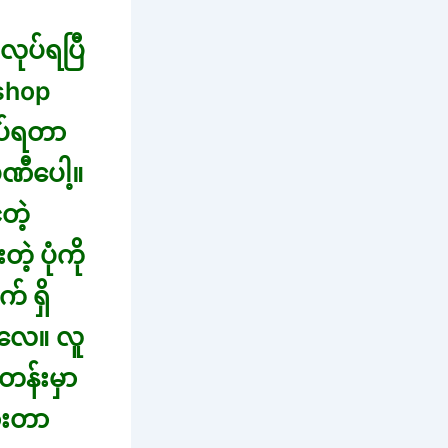
လုပ်ရပြီ
shop
ပ်ရတာ
ပဏီပေါ့။
တဲ့
 ပုံကို
် ရှိ
့လေ။ လူ
တန်းမှာ
ားတာ