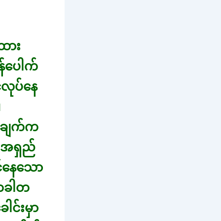
ိထား
န်ပေါက်
်လုပ်နေ
။
ားချက်က
်အရှည်
ာင်နေသော
 တခါတ
ေါင်းမှာ