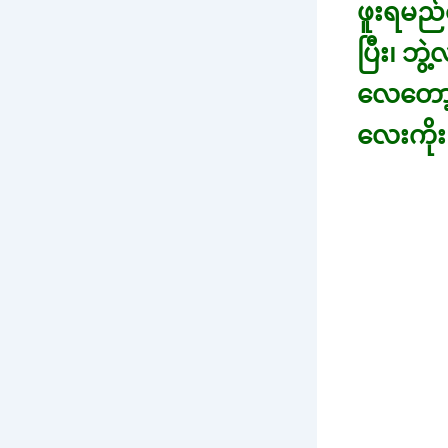
ဖူးရမည်
ပြီး၊ ဘ
လေတော့ 
လေးကိုး