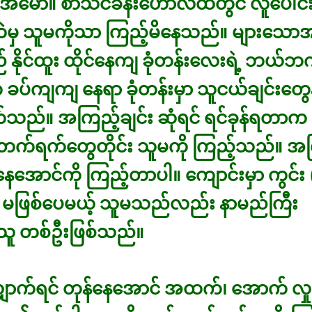
မော။ စာသင်ခန်းဟောလ်ထဲတွင် လူပေါင်းမ
ထဲမှ သူမကိုသာ ကြည့်မိနေသည်။ များသောအာ
နိုင်ထူး ထိုင်နေကျ ခုံတန်းလေးရဲ့ ဘယ်ဘ
ခပ်ကျကျ နေရာ ခုံတန်းမှာ သူငယ်ချင်းတွေန
်သည်။ အကြည့်ချင်း ဆုံရင် ရင်ခုန်ရတာက နိ
တက်ရက်တွေတိုင်း သူမကို ကြည့်သည်။ အ
ုံနေအောင်ကို ကြည့်တာပါ။ ကျောင်းမှာ ကွင်
 မဖြစ်ပေမယ့် သူမသည်လည်း နာမည်ကြီး
သူ တစ်ဦးဖြစ်သည်။
ောက်ရင် တုန်နေအောင် အထက်၊ အောက် လှု