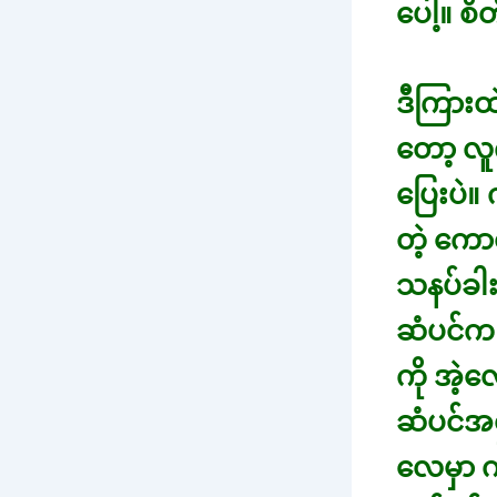
ပေါ့။ စ
ဒီကြားထ
တော့ လူ
ပြေးပဲ။
တဲ့ ကော
သနပ်ခါး
ဆံပင်က 
ကို အဲ့
ဆံပင်အ
လေမှာ ကျ