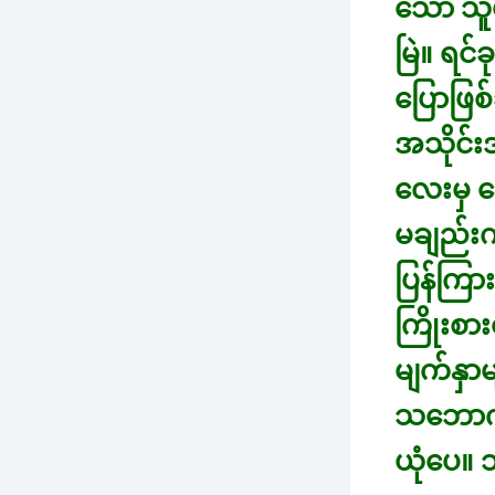
သော သူ
မြဲ။ ရင
ပြောဖြစ
အသိုင်းအ
လေးမှ ပ
မချည်းကပ
ပြန်ကြာ
ကြိုးစ
မျက်နှာ
သဘောကျလ
ယုံပေ။ 