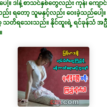
ပေါ့။ ဒါနဲ့ စာသင်နှစ်တွေလည်း ကုန်၊ ကျော
ွဲ့လည်း ရတော့ သူမနှင့်လည်း ဝေးခဲ့သည်ပေါ
သတိရသေးသည်။ နိုင်ထူးရဲ့ ရင်ခုန်သံ အဦး
။