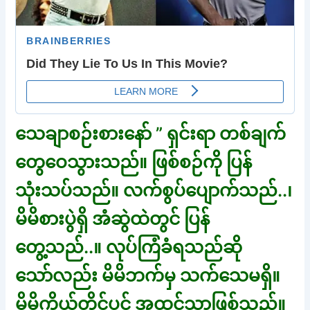
သေချာစဉ်းစားနော် ” ရှင်းရာ တစ်ချက်
တွေဝေသွားသည်။ ဖြစ်စဉ်ကို ပြန်
သုံးသပ်သည်။ လက်စွပ်ပျောက်သည်..၊
မိမိစားပွဲရှိ အံဆွဲထဲတွင် ပြန်
တွေ့သည်..။ လုပ်ကြံခံရသည်ဆို
သော်လည်း မိမိဘက်မှ သက်သေမရှိ။
မိမိကိုယ်တိုင်ပင် အထင်သာဖြစ်သည်။