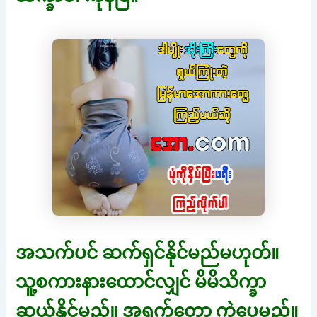
အသက်ပင် ဆက်ရှင်နိုင်မည်မဟုတ်။
သူ့စကားနားထောင်လျှင် မိမိသိက္ခာ
ဆယ်နိုင်မည်။ အရှက်တော့ ကွဲပေမည်။