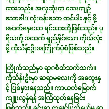
ထားသည်။ အလှဆုံးက သေးကျဉ်
သောခါး၊ လုံးဝန်းသော တင်ပါး နှင့် မို့
မောက်နေသော ရင်သားတို့ဖြစ်သည်။ ပု
ရိသတို့ အသက် ရှည်နိုင်သော ကိုယ်လုံး
မို့ ကိုသိန်းဦးအကြိုက်ပုံစံဖြစ်သည်။
ကြိုက်သည်မှာ ရာဂစိတ်သက်သက်။
ကိုသိန်းဦးမှာ ဆရာမလေးကို အတွေးနှ
င့် ပြစ်မှားနေသည်။ ကာယကံမြောက်
ကျူးလွန်ရန် အကြံထုတ်နေခြင်း
ဖြစ်သည်။ ရှင်းရာ ကချင်ပြည်နယ်မှ ရွာ