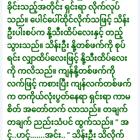
ခိုင်းသည့်အတိုင်း ရှင်းရာ လိုက်လုပ်
သည်။ ပေါင်ပေါ်ထိုင်လိုက်သဖြင့် သိန်း
ဦးပါးစပ်က နို့သီးထိပ်လေးနှင့် တည့်
သွားသည်။ သိန်းဦး နို့တစ်ဖက်ကို စုပ်
ရင်း လျှာထိပ်လေးဖြင့် နို့သီးထိပ်လေး
ကို ကလိသည်။ ကျန်နို့တစ်ဖက်ကို
လက်ဖြင့် ကစားပြီး ကျန်လက်တစ်ဖက်
က တကိုယ်လုံးပွတ်နေရာ ရှင်းရာ ကာမ
စိတ် အတော်တက် လာသည်။ တချက်
တချက် ညည်းသံပင် ထွက်သည်။ ” အ
င့်..ဟင့်…….အင်း.. ” သိန်းဦး သိလိုက်