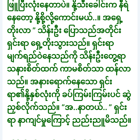
ဖြူပြီးလုံးနေတာပဲ။ နို့သီးခေါင်းက နီရဲ
နေတော့ နို့စို့လို့ကောင်းမယ်..။ အရှေ့
တိုးလာ ” သိန်းဦး ပြောသည်အတိုင်း
ရှင်းရာ ရှေ့တိုးသွားသည်။ ရှင်းရာ
မျက်ရည်ဝဲနေသည်ကို သိန်းဦးတွေ့ရာ
သနားစိတ်ထက် ကာမစိတ်သာ ထန်လာ
သည်။ အနားရောက်နေသော ရှင်း
ရာ၏နို့နှစ်လုံးကို ခပ်ကြမ်းကြမ်းပင် ဆွဲ
ညှစ်လိုက်သည်။ “အ..နာတယ်.. ” ရှင်း
ရာ နာကျင်မှုကြောင့် ညည်းညူမိသည်။