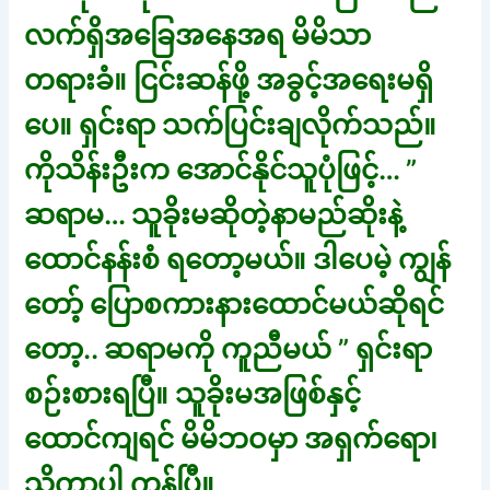
လက်ရှိအခြေအနေအရ မိမိသာ
တရားခံ။ ငြင်းဆန်ဖို့ အခွင့်အရေးမရှိ
ပေ။ ရှင်းရာ သက်ပြင်းချလိုက်သည်။
ကိုသိန်းဦးက အောင်နိုင်သူပုံဖြင့်… ”
ဆရာမ… သူခိုးမဆိုတဲ့နာမည်ဆိုးနဲ့
ထောင်နန်းစံ ရတော့မယ်။ ဒါပေမဲ့ ကျွန်
တော့် ပြောစကားနားထောင်မယ်ဆိုရင်
တော့.. ဆရာမကို ကူညီမယ် ” ရှင်းရာ
စဉ်းစားရပြီ။ သူခိုးမအဖြစ်နှင့်
ထောင်ကျရင် မိမိဘဝမှာ အရှက်ရော၊
သိက္ခာပါ ကုန်ပြီ။