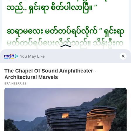
သည်.. ရှင်းရာ စိတ်ပါလာပြီ။ ”
ဆရာမလေး မတ်တပ်ရပ်လိုက် ” ရှင်းရာ
မတ်တပ်ရပ်ပေးလိုက်သည်။ သိန်းဦးက
ရှင်းရာ ပင်တီလေးချွတ်ရင်း… ” ဆရာမ
လေး.. စောက်ဖုတ်အရည် ထွက်နေပါ
လား။ ပင်တီမှာ စိုထိုင်းထိုင်း ဖြစ်နေပြီ။
ခံချင်လာပြီလား… ဆရာမ ” ဆရာမဆို
မှ ရှင်းရာအသိက အကျပ်ကိုင် ခံရသည်
ကို သတိရသည်။ သို့သော် သိပ်မရှက်
တော့။ ကာမစိတ်က မြင့်နေသည်