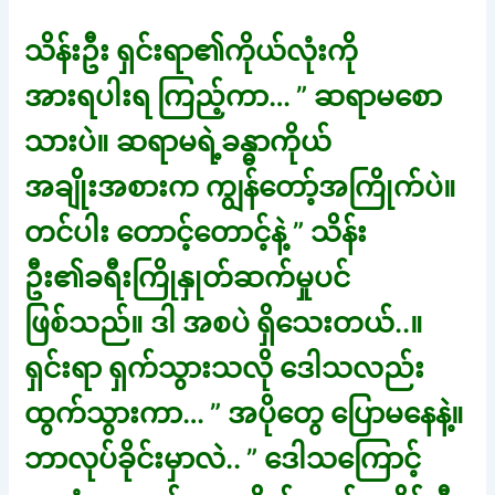
သိန်းဦး ရှင်းရာ၏ကိုယ်လုံးကို
အားရပါးရ ကြည့်ကာ… ” ဆရာမစော
သားပဲ။ ဆရာမရဲ့ခန္ဓာကိုယ်
အချိုးအစားက ကျွန်တော့်အကြိုက်ပဲ။
တင်ပါး တောင့်တောင့်နဲ့ ” သိန်း
ဦး၏ခရီးကြိုနှုတ်ဆက်မှုပင်
ဖြစ်သည်။ ဒါ အစပဲ ရှိသေးတယ်..။
ရှင်းရာ ရှက်သွားသလို ဒေါသလည်း
ထွက်သွားကာ… ” အပိုတွေ ပြောမနေနဲ့။
ဘာလုပ်ခိုင်းမှာလဲ.. ” ဒေါသကြောင့်