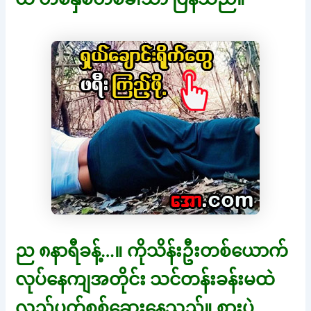
ည ၈နာရီခန့်…။ ကိုသိန်းဦးတစ်ယောက်
လုပ်နေကျအတိုင်း သင်တန်းခန်းမထဲ
လှည့်ပတ်စစ်ဆေးနေသည်။ စားပွဲ