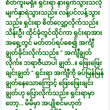
စိတ်ကူးမရှိ။ ရှင်းရာ နားရှက်သွားသလို
မျက်နှာရဲသွားသည်။ လန့်ပင်လန့်သွား
သည်။ ရှင်းရာ စိတ်လျှော့လိုက်သည်။
သိန်းဦး ထိုင်ခုံတွင်ထိုင်ကာ ရှင်းရာအား
အရှေ့တွင် မတ်တပ်ရပ်စေ၍ အင်္ကျီ
ချွတ်ခိုင်းလိုက်သည်။ ” အင်္ကျီချွတ်
လိုက်။ ဘရာဇီယာပါ ချွတ်..။ ဖြေးဖြေး
ချင်းချွတ် ” ရှင်းရာ အင်္ကျီကို ခပ်မြန်မြန်
ချွတ်နေသောကြောင့် ဖြေးဖြေးချင်း
ချွတ်ဟု ပြောလိုက်သည်။ ရှင်းရာမှာ
တော့… မိမိမှာ အပျိုစင်မဟုတ်