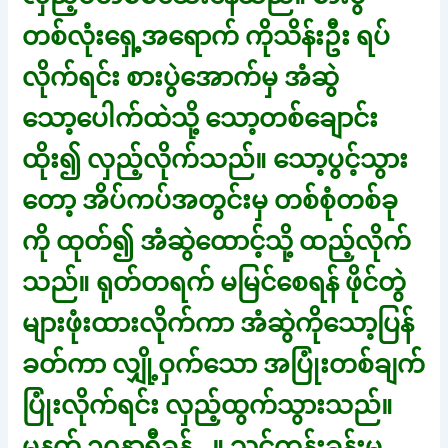
တစ်လုံးရှေ့အရောက် ကိုသိန်းဦး ရပ်
လိုက်ရင်း စားပွဲအောက်မှ အံဆွဲ
သော့ပေါက်ထဲသို့ သော့တစ်ချောင်း
ထိုး၍ လှည့်လိုက်သည်။ သော့ပွင့်သွား
တော့ အိပ်ကပ်အတွင်းမှ တစ်စုံတစ်ခု
ကို ထုတ်၍ အံဆွဲထောင့်သို့ ထည့်လိုက်
သည်။ ရုတ်တရက် မမြင်စေရန် ဖိုင်တွဲ
များဖုံးထားလိုက်ကာ အံဆွဲကိုသော့ပြန်
ခတ်ကာ လျှို့ဝှက်သော အပြုံးတစ်ချက်
ပြုံးလိုက်ရင်း လှည့်ထွက်သွားသည်။
မနက် ၁၀နာရီခန့်…။ သင်တန်းခန်းမ