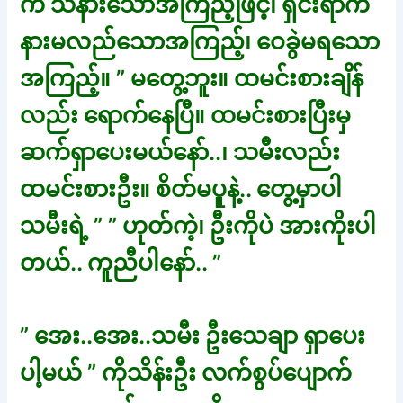
က သနားသောအကြည့်ဖြင့်၊ ရှင်းရာက
နားမလည်သောအကြည့်၊ ဝေခွဲမရသော
အကြည့်။ ” မတွေ့ဘူး။ ထမင်းစားချိန်
လည်း ရောက်နေပြီ။ ထမင်းစားပြီးမှ
ဆက်ရှာပေးမယ်နော်..၊ သမီးလည်း
ထမင်းစားဦး။ စိတ်မပူနဲ့.. တွေ့မှာပါ
သမီးရဲ့ ” ” ဟုတ်ကဲ့၊ ဦးကိုပဲ အားကိုးပါ
တယ်.. ကူညီပါနော်.. ”
” အေး..အေး..သမီး ဦးသေချာ ရှာပေး
ပါ့မယ် ” ကိုသိန်းဦး လက်စွပ်ပျောက်