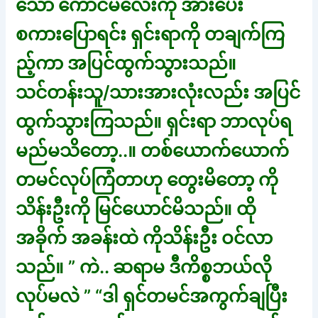
သော ကောင်မလေးကို အားပေး
စကားပြောရင်း ရှင်းရာကို တချက်ကြ
ည့်ကာ အပြင်ထွက်သွားသည်။
သင်တန်းသူ/သားအားလုံးလည်း အပြင်
ထွက်သွားကြသည်။ ရှင်းရာ ဘာလုပ်ရ
မည်မသိတော့..။ တစ်ယောက်ယောက်
တမင်လုပ်ကြံတာဟု တွေးမိတော့ ကို
သိန်းဦးကို မြင်ယောင်မိသည်။ ထို
အခိုက် အခန်းထဲ ကိုသိန်းဦး ဝင်လာ
သည်။ ” ကဲ.. ဆရာမ ဒီကိစ္စဘယ်လို
လုပ်မလဲ ” “ဒါ ရှင်တမင်အကွက်ချပြီး