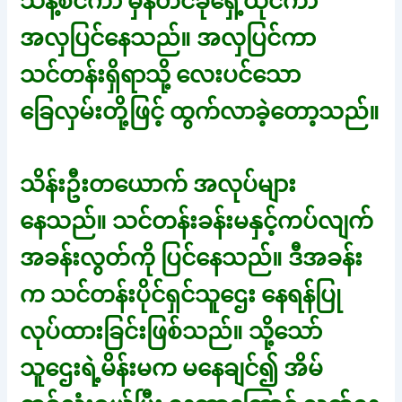
သန့်စင်ကာ မှန်တင်ခုံရှေ့ထိုင်ကာ
အလှပြင်နေသည်။ အလှပြင်ကာ
သင်တန်းရှိရာသို့ လေးပင်သော
ခြေလှမ်းတို့ဖြင့် ထွက်လာခဲ့တော့သည်။
သိန်းဦးတယောက် အလုပ်များ
နေသည်။ သင်တန်းခန်းမနှင့်ကပ်လျက်
အခန်းလွတ်ကို ပြင်နေသည်။ ဒီအခန်း
က သင်တန်းပိုင်ရှင်သူဌေး နေရန်ပြု
လုပ်ထားခြင်းဖြစ်သည်။ သို့သော်
သူဌေးရဲ့မိန်းမက မနေချင်၍ အိမ်