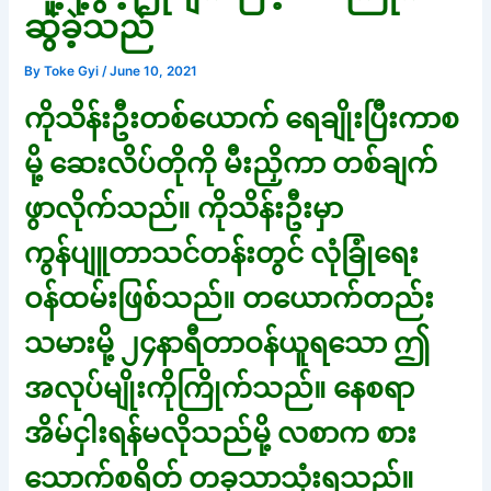
ဆွဲခဲ့သည်
By
Toke Gyi
/
June 10, 2021
ကိုသိန်းဦးတစ်ယောက် ရေချိုးပြီးကာစ
မို့ ဆေးလိပ်တိုကို မီးညှိကာ တစ်ချက်
ဖွာလိုက်သည်။ ကိုသိန်းဦးမှာ
ကွန်ပျူတာသင်တန်းတွင် လုံခြုံရေး
ဝန်ထမ်းဖြစ်သည်။ တယောက်တည်း
သမားမို့ ၂၄နာရီတာဝန်ယူရသော ဤ
အလုပ်မျိုးကိုကြိုက်သည်။ နေစရာ
အိမ်ငှါးရန်မလိုသည်မို့ လစာက စား
သောက်စရိတ် တခုသာသုံးရသည်။