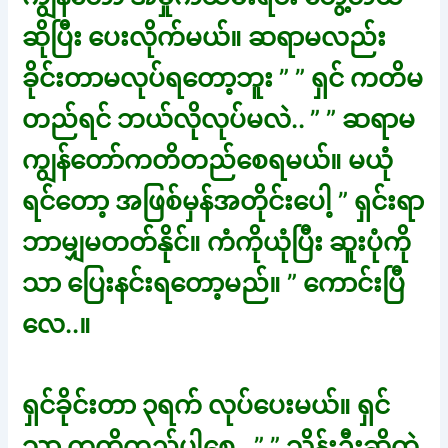
ဆိုပြီး ပေးလိုက်မယ်။ ဆရာမလည်း
ခိုင်းတာမလုပ်ရတော့ဘူး ” ” ရှင် ကတိမ
တည်ရင် ဘယ်လိုလုပ်မလဲ.. ” ” ဆရာမ
ကျွန်တော်ကတိတည်စေရမယ်။ မယုံ
ရင်တော့ အဖြစ်မှန်အတိုင်းပေါ့ ” ရှင်းရာ
ဘာမျှမတတ်နိုင်။ ကံကိုယုံပြီး ဆူးပုံကို
သာ ပြေးနင်းရတော့မည်။ ” ကောင်းပြီ
လေ..။
ရှင်ခိုင်းတာ ၃ရက် လုပ်ပေးမယ်။ ရှင်
သာ ကတိတည်ပါစေ.. ” ” သိန်းဦးဆိုတဲ့