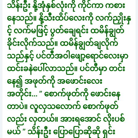
သိန်းဦး နို့အုံနှစ်လုံးကို ကိုင်ကာ ကစား
နေသည်။ နို့သီးထိပ်လေးကို လက်ညှိုးနှ
င့် လက်မဖြင့် ပွတ်ချေရင်း ထမိန်ချွတ်
ခိုင်းလိုက်သည်။ ထမိန်ချွတ်ချလိုက်
သည်နှင့် ပင်တီအဝါဖျော့ရောင်လေးမှာ
ထင်းခနဲပေါ်လာသည်။ ပင်တီမှာ တင်း
နေ၍ အဖုတ်ကို အဖောင်းလေး
အတိုင်း… ” စောက်ဖုတ်ကို ဖောင်းနေ
တာပဲ။ လူလှသလောက် စောက်ဖုတ်
လည်း လှတယ်။ အားရအောင် လိုးပစ်
မယ် ” သိန်းဦး ပြောပြောဆိုဆို ရှင်း