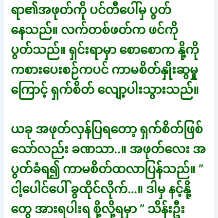
ရာ၏အဖုတ်ကို ပင်တီပေါ်မှ ပွတ်
နေသည်။ လက်တစ်ဖတ်က ဖင်ကို
ပွတ်သည်။ ရှင်းရာမှာ စောစောက နို့ကို
ကစားပေးစဉ်ကပင် ကာမစိတ်နှိုးဆွမှု
ကြောင့် ရှက်စိတ် လျော့ပါးသွားသည်။
ယခု အဖုတ်လှန်ပြရတော့ ရှက်စိတ်ဖြစ်
သော်လည်း ခဏသာ..။ အဖုတ်လေး အ
ပွတ်ခံရ၍ ကာမစိတ်ထလာပြန်သည်။ ”
ငါ့ပေါင်ပေါ် ခွထိုင်လိုက်…။ ဒါမှ နင့်နို့
တွေ အားရပါးရ စို့လို့ရမှာ ” သိန်းဦး