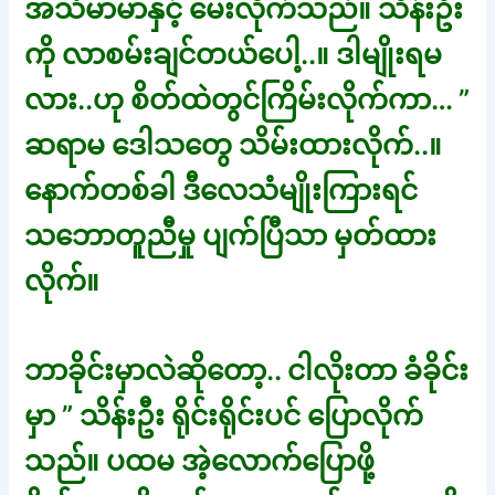
အသံမာမာနှင့် မေးလိုက်သည်။ သိန်းဦး
ကို လာစမ်းချင်တယ်ပေါ့..။ ဒါမျိုးရမ
လား..ဟု စိတ်ထဲတွင်ကြိမ်းလိုက်ကာ… ”
ဆရာမ ဒေါသတွေ သိမ်းထားလိုက်..။
နောက်တစ်ခါ ဒီလေသံမျိုးကြားရင်
သဘောတူညီမှု ပျက်ပြီသာ မှတ်ထား
လိုက်။
ဘာခိုင်းမှာလဲဆိုတော့.. ငါလိုးတာ ခံခိုင်း
မှာ ” သိန်းဦး ရိုင်းရိုင်းပင် ပြောလိုက်
သည်။ ပထမ အဲ့လောက်ပြောဖို့