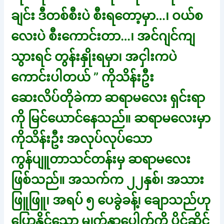
ချင်း ဒီတစ်စီးပဲ စီးရတော့မှာ…၊ ဝယ်စ
လေးပဲ စီးကောင်းတာ…၊ အင်ဂျင်ကျ
သွားရင် တွန်းနှိုးရမှာ၊ အငှါးကပဲ
ကောင်းပါတယ် ” ကိုသိန်းဦး
ဆေးလိပ်တိုခဲကာ ဆရာမလေး ရှင်းရာ
ကို မြင်ယောင်နေသည်။ ဆရာမလေးမှာ
ကိုသိန်းဦး အလုပ်လုပ်သော
ကွန်ပျူတာသင်တန်းမှ ဆရာမလေး
ဖြစ်သည်။ အသက်က ၂၂နှစ်၊ အသား
ဖြူဖြူ၊ အရပ် ၅ ပေခွဲခန့်၊ ချောသည်ဟု
ပြောနိုင်သော မျက်နှာပေါက်ကို ပိုင်ဆိုင်