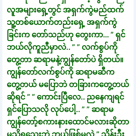
လူအများရှေ့တွင် အရှက်ကွဲမည်ထက်
သူ့တစ်ယောက်တည်းရှေ့ အရှက်ကွဲ
ခြင်းက တော်သည်ဟု တွေးကာ… ” ရှင်
ဘယ်လိုကူညီမှာလဲ.. ” ” လက်စွပ်ကို
တွေ့တာ ဆရာမနဲ့ကျွန်တော်ပဲ ရှိတယ်။
ကျွန်တော်လက်စွပ်ကို ဆရာမဆီက
တွေ့တယ် မပြောဘဲ တခြားကတွေ့တယ်
ဆိုရင် ” ” ကောင်းပြီလေ.. ညနေကျရင်
ရှင်ပြောသလို လုပ်ပေါ့.. ” ” ဆရာမ
ကျွန်တော့်စကားနားထောင်မလားဆိုတာ
မသိရသေးဘဲ ဘယ်ဖြစ်မလဲ ” သိန်းဦး