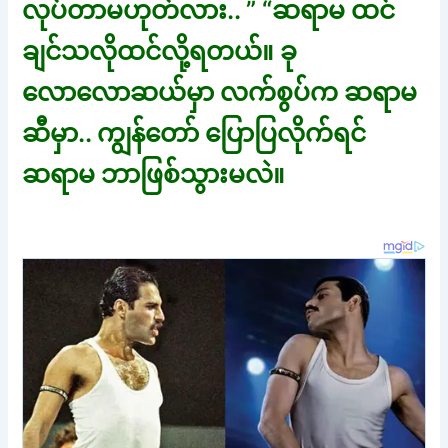
လုပ်တာမဟုတ်လား.. ” “ဆရာမ ထင်
ချင်သလိုထင်လို့ရတယ်။ ခု
လောလောဆယ်မှာ လက်စွပ်က ဆရာမ
ဆီမှာ.. ကျွန်တော် ပြောပြလိုက်ရင်
ဆရာမ ဘာဖြစ်သွားမလဲ။