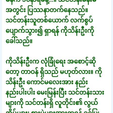
အတွင်း ပြဿနာတက်နေသည်။
သင်တန်းသူတစ်ယောက် လက်စွပ်
ပျောက်သွား၍ ရှာရန် ကိုသိန်းဦးကို
ခေါ်သည်။
ကိုသိန်းဦးက လုံခြုံရေး အစောင့်ဆို
တော့ တာဝန် ရှိသည် မဟုတ်လား။ ကို
သိန်းဦး ကောင်မလေးအား နည်း
နည်းပါးပါး မေးမြန်းပြီး သင်တန်းသား
များကို သင်တန်းရှိ လူတိုင်း၏ လွယ်