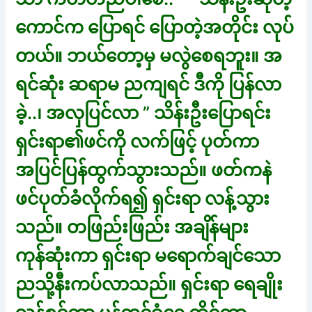
ကောင်က ပြောရင် ပြောတဲ့အတိုင်း လုပ်
တယ်။ ဘယ်တော့မှ မလွဲစေရဘူး။ အ
ရင်ဆုံး ဆရာမ ညကျရင် ဒီကို ပြန်လာ
ခဲ့..၊ အလှပြင်လာ ” သိန်းဦးပြောရင်း
ရှင်းရာ၏ဖင်ကို လက်ဖြင့် ပုတ်ကာ
အပြင်ပြန်ထွက်သွားသည်။ ဖတ်ကနဲ
ဖင်ပုတ်ခံလိုက်ရ၍ ရှင်းရာ လန့်သွား
သည်။ တဖြည်းဖြည်း အချိန်များ
ကုန်ဆုံးကာ ရှင်းရာ မရောက်ချင်သော
ညသို့နီးကပ်လာသည်။ ရှင်းရာ ရေချိုး