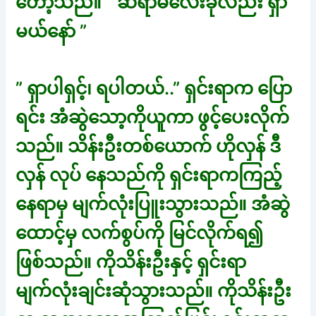
တော့သည်။ ” ဆရာမလေးခုံလည်း ရှာ
မယ်နော် ”
” ရှာပါရှင့်၊ ရပါတယ်..” ရှင်းရာက ပြော
ရင်း အံဆွဲသော့ကိုယူကာ ဖွင့်ပေးလိုက်
သည်။ သိန်းဦးတစ်ယောက် ဟိုလှန် ဒီ
လှန် လုပ် နေသည်ကို ရှင်းရာကကြည့်
နေရာမှ မျက်လုံးပြူးသွားသည်။ အံဆွဲ
ထောင့်မှ လက်စွပ်ကို မြင်လိုက်ရ၍
ဖြစ်သည်။ ကိုသိန်းဦးနှင့် ရှင်းရာ
မျက်လုံးချင်းဆုံသွားသည်။ ကိုသိန်းဦး