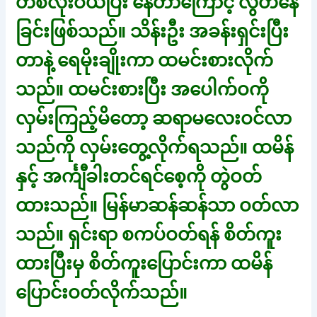
တစ်လုံးဝယ်ပြီး နေတာကြောင့် လွတ်နေ
ခြင်းဖြစ်သည်။ သိန်းဦး အခန်းရှင်းပြီး
တာနဲ့ ရေမိုးချိုးကာ ထမင်းစားလိုက်
သည်။ ထမင်းစားပြီး အပေါက်ဝကို
လှမ်းကြည့်မိတော့ ဆရာမလေးဝင်လာ
သည်ကို လှမ်းတွေ့လိုက်ရသည်။ ထမိန်
နှင့် အင်္ကျီခါးတင်ရင်စေ့ကို တွဲဝတ်
ထားသည်။ မြန်မာဆန်ဆန်သာ ဝတ်လာ
သည်။ ရှင်းရာ စကပ်ဝတ်ရန် စိတ်ကူး
ထားပြီးမှ စိတ်ကူးပြောင်းကာ ထမိန်
ပြောင်းဝတ်လိုက်သည်။