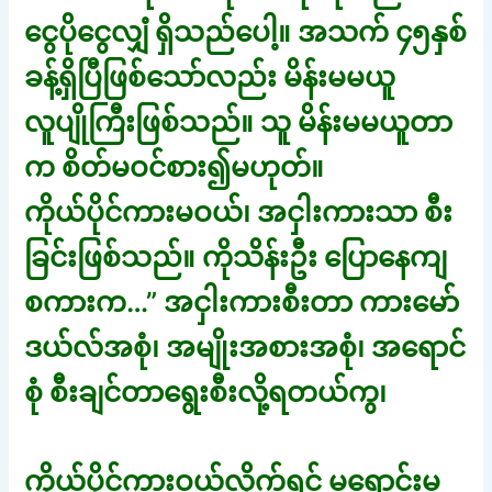
ငွေပိုငွေလျှံ ရှိသည်ပေါ့။ အသက် ၄၅နှစ်
ခန့်ရှိပြီဖြစ်သော်လည်း မိန်းမမယူ
လူပျိုကြီးဖြစ်သည်။ သူ မိန်းမမယူတာ
က စိတ်မဝင်စား၍မဟုတ်။
ကိုယ်ပိုင်ကားမဝယ်၊ အငှါးကားသာ စီး
ခြင်းဖြစ်သည်။ ကိုသိန်းဦး ပြောနေကျ
စကားက…” အငှါးကားစီးတာ ကားမော်
ဒယ်လ်အစုံ၊ အမျိုးအစားအစုံ၊ အရောင်
စုံ စီးချင်တာရွေးစီးလို့ရတယ်ကွ၊
ကိုယ်ပိုင်ကားဝယ်လိုက်ရင် မရောင်းမ