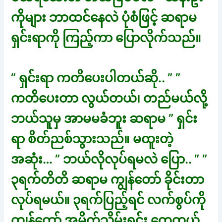
ကိုများ ဘာထင်နေလဲ ပုံစံဖြင့် ဆရာမ
ရှင်းရာကို ကြည့်ကာ ပြောလိုက်သည်။
” ရှင်းရာ ကတိပေးပါတယ်ဆို.. ” ”
ကတိပေးတာ လွယ်တယ်၊ တည်မယ်လို့
ဘယ်သူမှ အာမမခံဘူး ဆရာမ ” ရှင်း
ရာ စိတ်ညစ်သွားသည်။ မထူးတဲ့
အဆုံး… ” ဘယ်လိုလုပ်ရမလဲ ပြော.. ” ”
၃ရက်တိတိ ဆရာမ ကျွန်တော် ခိုင်းတာ
လုပ်ရမယ်။ ၃ရက်ပြည့်ရင် လက်စွပ်ကို
ကျွန်တော် အမှိုက်သိမ်းရင်း တွေ့တယ်