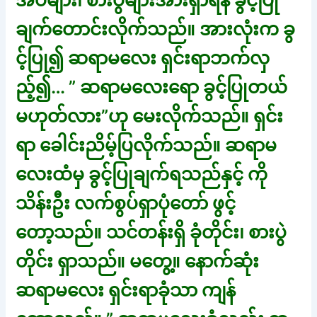
အိပ်များ၊ စားပွဲများအားရှာရန် ခွင့်ပြု
ချက်တောင်းလိုက်သည်။ အားလုံးက ခွ
င့်ပြု၍ ဆရာမလေး ရှင်းရာဘက်လှ
ည့်၍… ” ဆရာမလေးရော ခွင့်ပြုတယ်
မဟုတ်လား”ဟု မေးလိုက်သည်။ ရှင်း
ရာ ခေါင်းညိမ့်ပြလိုက်သည်။ ဆရာမ
လေးထံမှ ခွင့်ပြုချက်ရသည်နှင့် ကို
သိန်းဦး လက်စွပ်ရှာပုံတော် ဖွင့်
တော့သည်။ သင်တန်းရှိ ခုံတိုင်း၊ စားပွဲ
တိုင်း ရှာသည်။ မတွေ့။ နောက်ဆုံး
ဆရာမလေး ရှင်းရာခုံသာ ကျန်