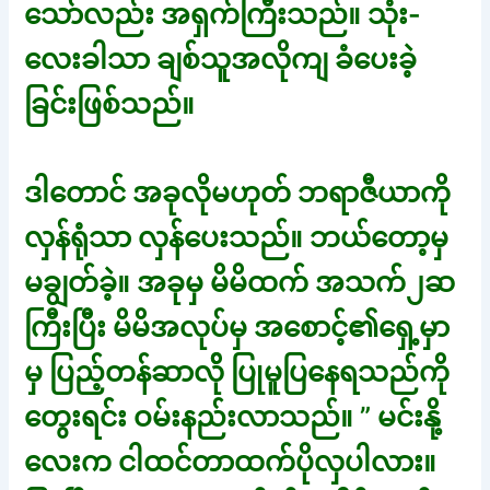
သော်လည်း အရှက်ကြီးသည်။ သုံး-
လေးခါသာ ချစ်သူအလိုကျ ခံပေးခဲ့
ခြင်းဖြစ်သည်။
ဒါတောင် အခုလိုမဟုတ် ဘရာဇီယာကို
လှန်ရုံသာ လှန်ပေးသည်။ ဘယ်တော့မှ
မချွတ်ခဲ့။ အခုမှ မိမိထက် အသက်၂ဆ
ကြီးပြီး မိမိအလုပ်မှ အစောင့်၏ရှေ့မှာ
မှ ပြည့်တန်ဆာလ်ို ပြုမူပြနေရသည်ကို
တွေးရင်း ဝမ်းနည်းလာသည်။ ” မင်းနို့
လေးက ငါထင်တာထက်ပိုလှပါလား။