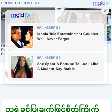
Skip
Yeah Celeb [အပြာ
to
စာပေ]
content
သူ့ရဲ့ခွင့်ပြုချက်ဖြင့်စိတ်ကြိုက်