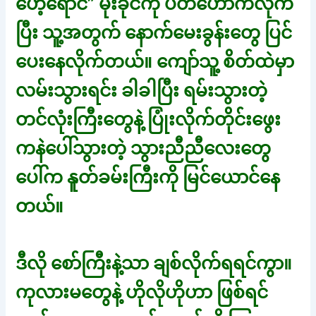
ဟေ့ရောင်” မိုးခိုင်ကို ပိတ်ဟောက်လိုက်
ပြီး သူ့အတွက် နောက်မေးခွန်းတွေ ပြင်
ပေးနေလိုက်တယ်။ ကျော်သူ့ စိတ်ထဲမှာ
လမ်းသွားရင်း ခါခါပြီး ရမ်းသွားတဲ့
တင်လုံးကြီးတွေနဲ့ ပြုံးလိုက်တိုင်းဖွေး
ကနဲပေါ်သွားတဲ့ သွားညီညီလေးတွေ
ပေါ်က နူတ်ခမ်းကြီးကို မြင်ယောင်နေ
တယ်။
ဒီလို စော်ကြီးနဲ့သာ ချစ်လိုက်ရရင်ကွာ။
ကုလားမတွေနဲ့ ဟိုလိုဟိုဟာ ဖြစ်ရင်