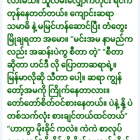
လားမသိ။ သူလမ်းလျှောက်တိုင်း ရင်က
တုန်နေတတ်တယ်။ ကျောင်းဆရာ
သမာဓိ နဲ့ မမြင်ဟန်ဆောင်ပြီး တံတွေး
မြိုချရတာ အမော။ “မင်းအမ နာမည်က
လည်း အဆန်းပဲကွ စီတာ တဲ့” “စီတာ
ဆိုတာ ဟင်ဒီ လို ပြောတာဆရာရဲ့။
မြန်မာလိုဆို သီတာ ပေါ့။ ဆရာ ကျွန်
တော့်အမကို ကြိုက်နေတာလား။
တော်တော်စိတ်ဝင်စားနေတယ်။ ပဲနဲ့ နို့ ပဲ
တစ်သက်လုံး စားချင်တယ်ထင်တယ်”
“ဟာကွာ မိုးခိုင် ကလဲ။ ကဲကဲ စာလုပ်