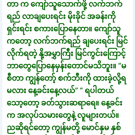
တာ က ကျော်သူသောက်ဖို့ လက်ဘက်
ရည် လာချပေးရင်း မိုးခိုင် အခန်းကို
ရှင်းရင်း စကားပြောနေတာ။ ကျော်သူ
ကတော့ လက်ဘက်ရည် ချပေးရင်း မြင်
လိုက်ရတဲ့ နို့အမွှာကြီး မြင်ကွင်းကြောင့်
ဘာတွေပြောနေမှန်းတောင်မသိဘူး။ “မ
စီတာ ကျွန်တော့် စက်ဘီးကို ထားခဲ့လို့ရ
မလား နေ့ခင်းနေ့လယ်” ” ရပါတယ်
သော့တော့ ခတ်သွားဆရာရေ။ နေ့ခင်း
က အလုပ်သမားတွေနဲ့ လူများတယ်။
ညဆိုရင်တော့ ကျွန်မတို့ မောင်နှမ နှစ်