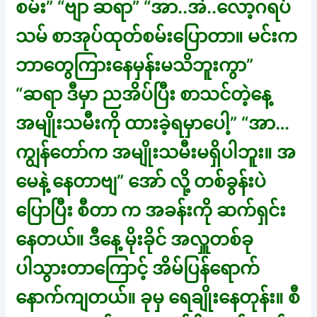
စမ်း” “ဗျာ ဆရာ” “အာ..အဲ..လော့ဂရပ်
သမ် စာအုပ်ထုတ်စမ်းပြောတာ။ မင်းက
ဘာတွေကြားနေမှန်းမသိဘူးကွာ”
“ဆရာ ဒီမှာ ညအိပ်ပြီး စာသင်တဲ့နေ့
အမျိုးသမီးကို ထားခဲ့ရမှာပေါ့” “အာ…
ကျွန်တော်က အမျိုးသမီးမရှိပါဘူး။ အ
မေနဲ့ နေတာဗျ” အော် လို့ တစ်ခွန်းပဲ
ပြောပြီး စီတာ က အခန်းကို ဆက်ရှင်း
နေတယ်။ ဒီနေ့ မိုးခိုင် အလှူတစ်ခု
ပါသွားတာကြောင့် အိမ်ပြန်ရောက်
နောက်ကျတယ်။ ခုမှ ရေချိုးနေတုန်း။ စီ