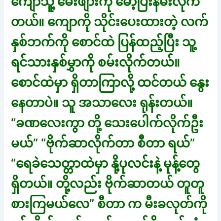
ကျော်သူ့ မေးဖျားကို မော့ပြီးနမ်းလိုက်
တယ်။ ကျောကို သိုင်းပေးထားတဲ့ လက်
နှစ်ဘက်ကို စောင်ထဲ ပြန်ထည့်ပြီး သူ့
ရင်သားနှစ်မွှာကို စမ်းလိုက်တယ်။
စောင်ထဲမှာ ရှိတာကြာလို့ ထင်တယ် နွေး
နေတာပဲ။ သူ အသာလေး ရုန်းတယ်။
“ခဏလေးကွာ တို့ သေးပေါက်လိုက်ဦး
မယ်” “ဗိုက်ဆာလိုက်တာ စီတာ ရယ်”
“ရေခဲသေတ္တာထဲမှာ နို့ပုလင်းနဲ့ မုန့်တွေ
ရှိတယ်။ တို့လည်း ဗိုက်ဆာတယ် တူတူ
စားကြမယ်လေ” စီတာ က မီးခလုတ်ကို