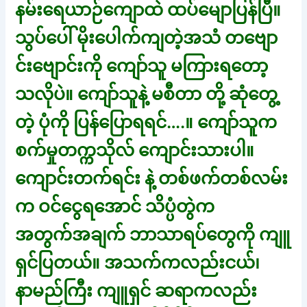
နမ်းရေယာဉ်ကျောထဲ ထပ်မျောပြန်ပြီ။
သွပ်ပေါ် မိုးပေါက်ကျတဲ့အသံ တဗျော
င်းဗျောင်းကို ကျော်သူ မကြားရတော့
သလိုပဲ။ ကျော်သူနဲ့ မစီတာ တို့ ဆုံတွေ့
တဲ့ ပုံကို ပြန်ပြောရရင်….။ ကျော်သူက
စက်မှုတက္ကသိုလ် ကျောင်းသားပါ။
ကျောင်းတက်ရင်း နဲ့ တစ်ဖက်တစ်လမ်း
က ဝင်ငွေရအောင် သိပ္ပံတွဲက
အတွက်အချက် ဘာသာရပ်တွေကို ကျူ
ရှင်ပြတယ်။ အသက်ကလည်းငယ်၊
နာမည်ကြီး ကျူရှင် ဆရာကလည်း