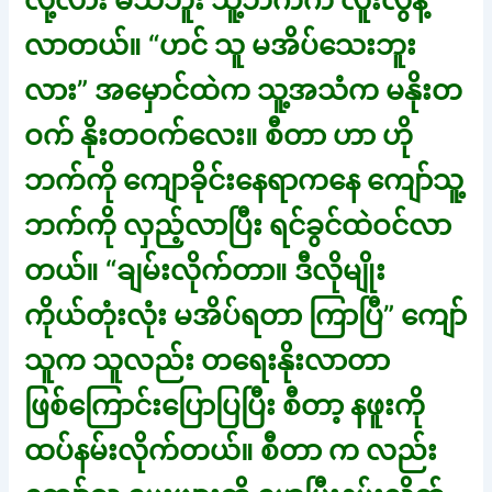
လို့လား မသိဘူး သူ့ဘက်က လူးလွန့်
လာတယ်။ “ဟင် သူ မအိပ်သေးဘူး
လား” အမှောင်ထဲက သူ့အသံက မနိုးတ
ဝက် နိုးတဝက်လေး။ စီတာ ဟာ ဟို
ဘက်ကို ကျောခိုင်းနေရာကနေ ကျော်သူ့
ဘက်ကို လှည့်လာပြီး ရင်ခွင်ထဲဝင်လာ
တယ်။ “ချမ်းလိုက်တာ။ ဒီလိုမျိုး
ကိုယ်တုံးလုံး မအိပ်ရတာ ကြာပြီ” ကျော်
သူက သူလည်း တရေးနိုးလာတာ
ဖြစ်ကြောင်းပြောပြပြီး စီတာ့ နဖူးကို
ထပ်နမ်းလိုက်တယ်။ စီတာ က လည်း