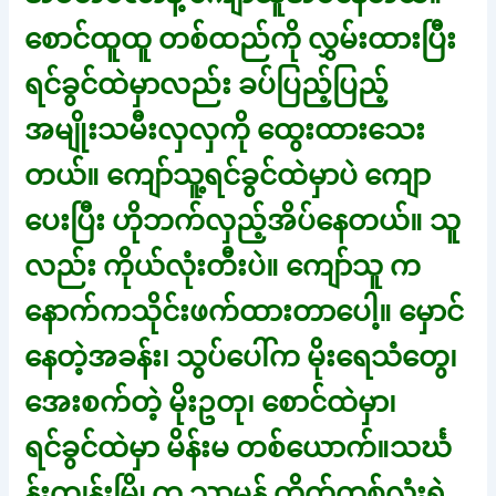
စောင်ထူထူ တစ်ထည်ကို လွှမ်းထားပြီး
ရင်ခွင်ထဲမှာလည်း ခပ်ပြည့်ပြည့်
အမျိုးသမီးလှလှကို ထွေးထားသေး
တယ်။ ကျော်သူ့ရင်ခွင်ထဲမှာပဲ ကျော
ပေးပြီး ဟိုဘက်လှည့်အိပ်နေတယ်။ သူ
လည်း ကိုယ်လုံးတီးပဲ။ ကျော်သူ က
နောက်ကသိုင်းဖက်ထားတာပေါ့။ မှောင်
နေတဲ့အခန်း၊ သွပ်ပေါ်က မိုးရေသံတွေ၊
အေးစက်တဲ့ မိုးဥတု၊ စောင်ထဲမှာ၊
ရင်ခွင်ထဲမှာ မိန်းမ တစ်ယောက်။သင်္ဃ
န်းကျွန်းမြို့က သာမန် တိုက်တစ်လုံးရဲ့