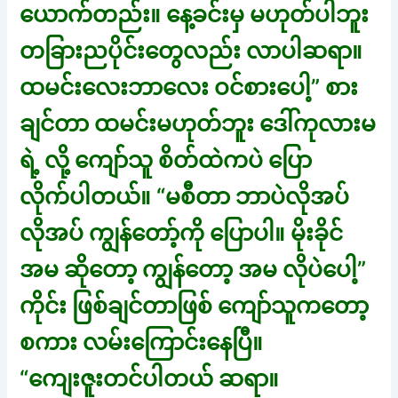
ယောက်တည်း။ နေ့ခင်းမှ မဟုတ်ပါဘူး
တခြားညပိုင်းတွေလည်း လာပါဆရာ။
ထမင်းလေးဘာလေး ဝင်စားပေါ့” စား
ချင်တာ ထမင်းမဟုတ်ဘူး ဒေါ်ကုလားမ
ရဲ့ လို့ ကျော်သူ စိတ်ထဲကပဲ ပြော
လိုက်ပါတယ်။ “မစီတာ ဘာပဲလိုအပ်
လိုအပ် ကျွန်တော့်ကို ပြောပါ။ မိုးခိုင်
အမ ဆိုတော့ ကျွန်တော့ အမ လိုပဲပေါ့”
ကိုင်း ဖြစ်ချင်တာဖြစ် ကျော်သူကတော့
စကား လမ်းကြောင်းနေပြီ။
“ကျေးဇူးတင်ပါတယ် ဆရာ။