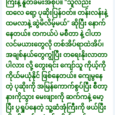
ကြီးနဲ့ နူတ်ခမ်းအစုံပဲ။ “သူလည်း
ထလေ ရော့ ပုဆိုးပြန်ဝတ်။ တန်းလန်းနဲ့
ထမလာနဲ့ ဆွဲမိလိမ့်မယ်” ဆိုပြီး နောက်
နေတယ်။ တကယ်ပဲ မစီတာ နဲ့ ငါဟာ
လင်မယားတွေလို တစ်အိပ်ရာထဲအိပ်၊
အချစ်နယ်တွေကျွံပြီး တရေးနိုးလာတာ
ပါလား လို့ တွေးရင်း ကျော်သူ ကိုယ့်ကို
ကိုယ်မယုံနိုင် ဖြစ်နေတယ်။ ကျေမွနေ
တဲ့ ပုဆိုးကို အမြန်ကောက်စွပ်ပြီး စီတာ့
နားကိုသွား မေးဖျားကို ဆက်ကနဲ့ မော့
ပြီး ပွရှုပ်နေတဲ့ သူ့ဆံအုံကြီးကို ဖယ်ပြီး