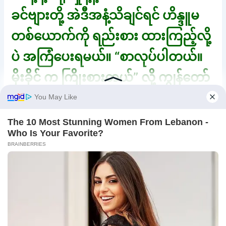
ခင်ဗျားတို့ အဲဒီအနံ့သိချင်ရင် ဟိန္ဒူမ
တစ်ယောက်ကို ရည်းစား ထားကြည့်လို့
ပဲ အကြံပေးရမယ်။ “စာလုပ်ပါတယ်။
မိုးခိုင် က ကြိုးစားတယ်” လို့ ကျွန်တော်
ခပ်တည်တည်နဲ့ ပြန်ပြောလိုက်တယ်။
နှစ်ယောက်လုံးရဲ့ မျက်လုံးတွေကတော့
တခြားစကားတွေပြောနေတာပေါ့။ မိုး
ခိုင် မမြင်အောင် စားပွဲအောက်ကနေ စီ
တာ့လက်ကို ကျော်သူ ကိုင်ထားလိုက်
တယ်။ စီတာ က ဖွဖွလေး ဆွဲဆိတ်ပြီး
မသိမသာ မျက်စောင်းထိုးတယ်။ “ကဲ