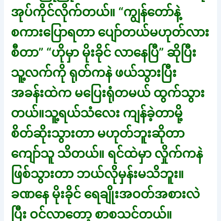
အုပ်ကိုင်လိုက်တယ်။ “ကျွန်တော်နဲ့
စကားပြောရတာ ပျော်တယ်မဟုတ်လား
စီတာ” “ဟိုမှာ မိုးခိုင် လာနေပြီ” ဆိုပြီး
သူ့လက်ကို ရုတ်ကနဲ ဖယ်သွားပြီး
အခန်းထဲက မပြေးရုံတမယ် ထွက်သွား
တယ်။သူ့ရယ်သံလေး ကျန်ခဲ့တာမို့
စိတ်ဆိုးသွားတာ မဟုတ်ဘူးဆိုတာ
ကျော်သူ သိတယ်။ ရင်ထဲမှာ လှိုက်ကနဲ
ဖြစ်သွားတာ ဘယ်လိုမှန်းမသိဘူး။
ခဏနေ မိုးခိုင် ရေချိုးအဝတ်အစားလဲ
ပြီး ဝင်လာတော့ စာစသင်တယ်။