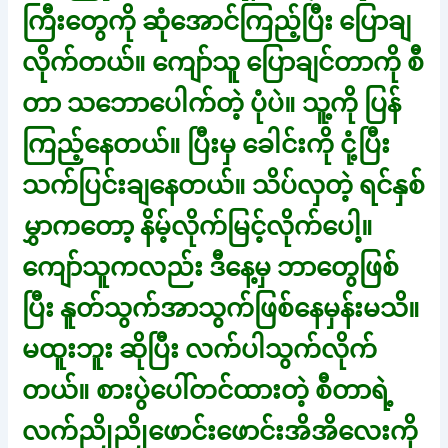
ကြီးတွေကို ဆုံအောင်ကြည့်ပြီး ပြောချ
လိုက်တယ်။ ကျော်သူ ပြောချင်တာကို စီ
တာ သဘောပေါက်တဲ့ ပုံပဲ။ သူ့ကို ပြန်
ကြည့်နေတယ်။ ပြီးမှ ခေါင်းကို ငုံ့ပြီး
သက်ပြင်းချနေတယ်။ သိပ်လှတဲ့ ရင်နှစ်
မွှာကတော့ နိမ့်လိုက်မြင့်လိုက်ပေါ့။
ကျော်သူကလည်း ဒီနေ့မှ ဘာတွေဖြစ်
ပြီး နူတ်သွက်အာသွက်ဖြစ်နေမှန်းမသိ။
မထူးဘူး ဆိုပြီး လက်ပါသွက်လိုက်
တယ်။ စားပွဲပေါ်တင်ထားတဲ့ စီတာရဲ့
လက်ညိုညိုဖောင်းဖောင်းအိအိလေးကို