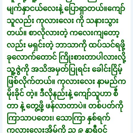
မျက်နှာငယ်လေးနဲ့ ပြောရှာတယ်။ကျော်
သူလည်း ကုလားလေး ကို သနားသွား
တယ်။ စာလိုလားတဲ့ ကလေးကျတော့
လည်း မရှင်းတဲ့ ဘာသာကို ထပ်သင်ရဖို့
ခုလောက်တောင် ကြိုးစားတာပါလားလို့
သူ့ဇွဲကို အသိအမှတ်ပြုရင်း ခေါင်းငြိမ့်
ဖြစ်လိုက်တယ်။ ကုလားလေး နာမည်က
မိုးခိုင် တဲ့။ ဒီလိုနည်းနဲ့ ကျော်သူဟာ စီ
တာ နဲ့ တွေ့ဖို့ ဖန်လာတာပဲ။ တစ်ပတ်ကို
ကြာသာပတေး၊ သောကြာ နှစ်ရက်
ကုလားလေးအိမ်ကို ည ၉ နာရီဝင်