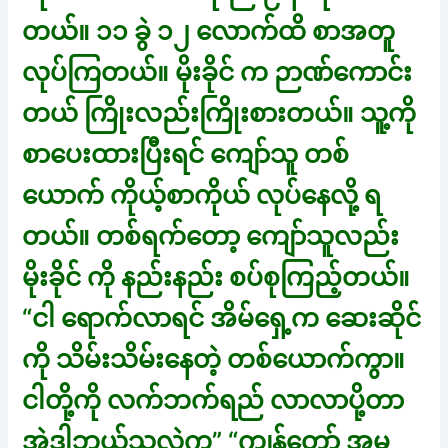
တယ်။ ၁၁ ခွဲ ၁၂ လောက်ထိ စာအတူ
လုပ်ကြတယ်။ မိုးခိုင် က ဉာဏ်ကောင်း
တယ် ကြိုးလည်းကြိုးစားတယ်။ သူ့ကို
စာပေးထားပြီးရင် ကျော်သူ တစ်
ယောက် ကိုယ့်စာကိုယ် လုပ်နေလို့ ရ
တယ်။ တစ်ရက်တော့ ကျော်သူလည်း
မိုးခိုင် ကို နည်းနည်း စပ်စုကြည့်တယ်။
“ငါ ရောက်လာရင် အိမ်ရှေ့က ဆေးဆိုင်
ကို သိမ်းသိမ်းနေတဲ့ တစ်ယောက်ကွာ။
ငါတို့ကို လက်ဘက်ရည် လာလာပို့တာ
အဲဒါဘယ်သူလဲကွ” “ကျွန်တော့် အမ