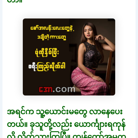
အရင်က သူ့ယောင်းမတွေ လာနေပေး
တယ်။ ခုသူတို့လည်း ယောင်္ကျားရကုန်
လို့ လိုက်သွားကြပြီ။ ကျွန်တော့်အမက