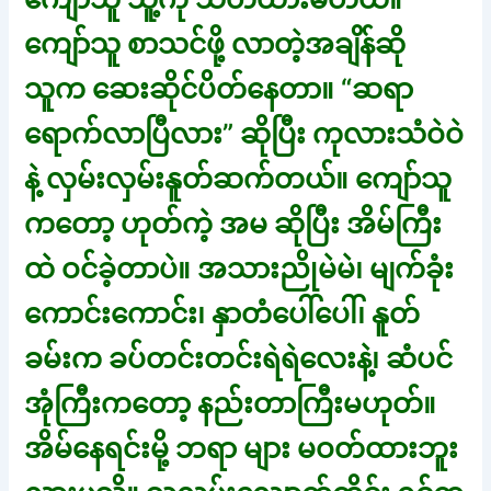
ကျော်သူ စာသင်ဖို့ လာတဲ့အချိန်ဆို
သူက ဆေးဆိုင်ပိတ်နေတာ။ “ဆရာ
ရောက်လာပြီလား” ဆိုပြီး ကုလားသံဝဲဝဲ
နဲ့ လှမ်းလှမ်းနူတ်ဆက်တယ်။ ကျော်သူ
ကတော့ ဟုတ်ကဲ့ အမ ဆိုပြီး အိမ်ကြီး
ထဲ ဝင်ခဲ့တာပဲ။ အသားညိုမဲမဲ၊ မျက်ခုံး
ကောင်းကောင်း၊ နှာတံပေါ်ပေါ်၊ နူတ်
ခမ်းက ခပ်တင်းတင်းရဲရဲလေးနဲ့၊ ဆံပင်
အုံကြီးကတော့ နည်းတာကြီးမဟုတ်။
အိမ်နေရင်းမို့ ဘရာ များ မဝတ်ထားဘူး