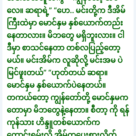
လေ။ ဆရာရဲ့” “ဟေ.. မင်းတို့က ဒီအိမ်
ကြီးထဲမှာ မောင်နှမ နှစ်ယောက်တည်း
နေတာလား။ မိဘတွေ မရှိဘူးလား။ ငါ
ဒီမှာ စာသင်နေတာ တစ်လပြည့်တော့
မယ်။ မင်းအိမ်က လူဆိုလို့ မင်းအမ ပဲ
မြင်ဖူးတယ်” “ဟုတ်တယ် ဆရာ။
မောင်နှမ နှစ်ယောက်ပဲနေတယ်။
တကယ်တော့ ကျွန်တော်တို့ မောင်နှမက
တောမှာ မိဘတွေနဲ့နေတာ။ စီတာ့ ကို ရန်
ကုန်သား ဟိန္ဒူတစ်ယောက်က
တောင်းရမ်းလို့ အိမ်ကပေးစားလိုက်