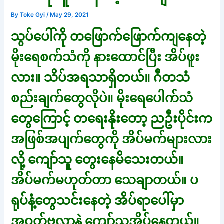
By
Toke Gyi
/
May 29, 2021
သွပ်ပေါ်ကို တဖြောက်ဖြောက်ကျနေတဲ့
မိုးရေစက်သံကို နားထောင်ပြီး အိပ်ဖူး
လား။ သိပ်အရသာရှိတယ်။ ဂီတသံ
စည်းချက်တွေလိုပဲ။ မိုးရေပေါက်သံ
တွေကြောင့် တရေးနိုးတော့ ညဦးပိုင်းက
အဖြစ်အပျက်တွေကို အိပ်မက်များလား
လို့ ကျော်သူ တွေးနေမိသေးတယ်။
အိပ်မက်မဟုတ်တာ သေချာတယ်။ ပ
ရုပ်နံ့တွေသင်းနေတဲ့ အိပ်ရာပေါ်မှာ
အဝတ်ဗလာနဲ့ ကျော်သူအိပ်နေတယ်။