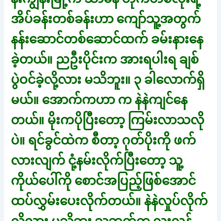
အိပ်ခန်းတစ်ခန်းဟာ ကျော်သူ့အတွက်
နန်းဆောင်တစ်ဆောင်ထက် ခမ်းနားနေ
ခဲ့တယ်။ ညဦးပိုင်းက အားရပါးရ ချစ်
ပွဲဝင်ခဲ့လို့လား မသိဘူး။ ၃ ခါလောက်ရှိ
မယ်။ အောက်ကဟာ က နဲနဲကျင်နေ
တယ်။ မိုးကပိုပြီးတော့ ကြမ်းလာသလို
ပဲ။ ရင်ခွင်ထဲက စီတာ့ ဂုတ်ပိုးကို ဖက်
လားလျက် ငုံ့နမ်းလိုက်ပြီးတော့ သူ့
ကိုယ်ပေါ်ကို စောင်အပြည့်ဖြစ်အောင်
ထပ်လွှမ်းပေးလိုက်တယ်။ နဲနဲလှုပ်လိုက်