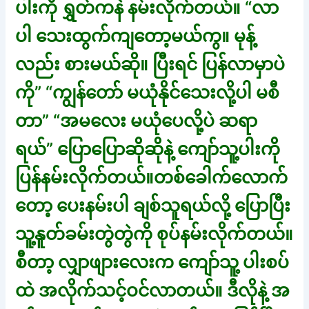
ပါးကို ရွှတ်ကနဲ နမ်းလိုက်တယ်။ “လာ
ပါ သေးထွက်ကျတော့မယ်ကွ။ မုန့်
လည်း စားမယ်ဆို။ ပြီးရင် ပြန်လာမှာပဲ
ကို” “ကျွန်တော် မယုံနိုင်သေးလို့ပါ မစီ
တာ” “အမလေး မယုံပေလို့ပဲ ဆရာ
ရယ်” ပြောပြောဆိုဆိုနဲ့ ကျော်သူ့ပါးကို
ပြန်နမ်းလိုက်တယ်။တစ်ခေါက်လောက်
တော့ ပေးနမ်းပါ ချစ်သူရယ်လို့ ပြောပြီး
သူ့နူတ်ခမ်းတွဲတွဲကို စုပ်နမ်းလိုက်တယ်။
စီတာ့ လျှာဖျားလေးက ကျော်သူ့ ပါးစပ်
ထဲ အလိုက်သင့်ဝင်လာတယ်။ ဒီလိုနဲ့ အ