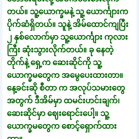
တယ်။ သူ့ယောက္ခမနဲ့ သူ့ ယောင်္ကျားက
ပိုက်ဆံရှိတယ်။ သူနဲ့ အိမ်ထောင်ကျပြီး
၂ နှစ်လောက်မှာ သူ့ယောင်္ကျား ကုလား
ကြီး ဆုံးသွားလိုက်တယ်။ ခု နေတဲ့
တိုက်နဲ့ ရှေ့က ဆေးဆိုင်ကို သူ့
ယောက္ခမတွေက အမွေပေးထားတာ။
နေ့ခင်းဆို စီတာ က အလုပ်သမားတွေ
အတွက် ဒီအိမ်မှာ ထမင်းဟင်းချက်၊
ဆေးဆိုင်မှာ ဈေးရောင်းပေါ့။ သူ့
ယောက္ခမတွေက စောင့်ရှောက်ထား
တာ။