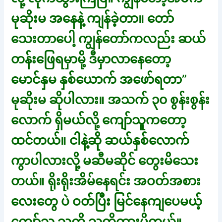
မုဆိုးမ အနေနဲ့ ကျန်ခဲ့တာ။ တော်
သေးတာပေါ့ ကျွန်တော်ကလည်း ဆယ်
တန်းဖြေရမှာမို့ ဒီမှာလာနေတော့
မောင်နှမ နှစ်ယောက် အဖော်ရတာ”
မုဆိုးမ ဆိုပါလား။ အသက် ၃၀ စွန်းစွန်း
လောက် ရှိမယ်လို့ ကျော်သူကတော့
ထင်တယ်။ ငါနဲ့ဆို ဆယ်နှစ်လောက်
ကွာပါလားလို့ မဆီမဆိုင် တွေးမိသေး
တယ်။ ရိုးရိုးအိမ်နေရင်း အဝတ်အစား
လေးတွေ ပဲ ဝတ်ပြီး မြင်နေကျပေမယ့်
ကျော်သူ သူ့ကို သတိထားမိတယ်။