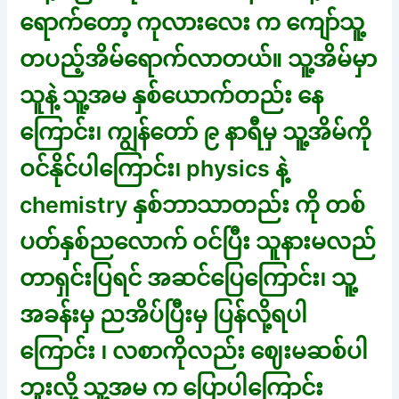
ရောက်တော့ ကုလားလေး က ကျော်သူ့
တပည့်အိမ်ရောက်လာတယ်။ သူ့အိမ်မှာ
သူနဲ့ သူ့အမ နှစ်ယောက်တည်း နေ
ကြောင်း၊ ကျွန်တော် ၉ နာရီမှ သူ့အိမ်ကို
ဝင်နိုင်ပါကြောင်း၊ physics နဲ့
chemistry နှစ်ဘာသာတည်း ကို တစ်
ပတ်နှစ်ညလောက် ဝင်ပြီး သူနားမလည်
တာရှင်းပြရင် အဆင်ပြေကြောင်း၊ သူ့
အခန်းမှ ညအိပ်ပြီးမှ ပြန်လို့ရပါ
ကြောင်း ၊ လစာကိုလည်း ဈေးမဆစ်ပါ
ဘူးလို့ သူ့အမ က ပြောပါကြောင်း