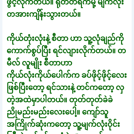
ဖွင့်လိုက်တယ်။ ရုတ်တရက်မို့ မျက်လုံး
တအားကျိန်းသွားတယ်။
ကိုယ်တုံးလုံးနဲ့ စီတာ ဟာ သူ့လုံချည်ကို
ကောက်စွပ်ပြီး ရင်လျားလိုက်တယ်။ တ
မီလ် လူမျိုး စီတာဟာ
ကိုယ်လုံးကိုယ်ပေါက်က ခပ်ဖိုင့်ဖိုင့်လေး
ဖြစ်ပြီးတော့ ရင်သားနဲ့ တင်ကတော့ လှ
တဲ့အထဲမှာပါတယ်။ တုတ်တုတ်ခဲခဲ
ညိုမည်းမည်းလေးပေါ့။ ကျော်သူ
အကြိုက်ဆုံးကတော့ သူ့မျက်လုံးဝိုင်း