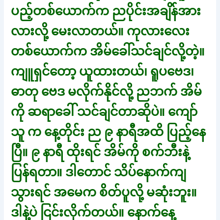
ပည့်တစ်ယောက်က ညပိုင်းအချိန်အား
လားလို့ မေးလာတယ်။ ကုလားလေး
တစ်ယောက်က အိမ်ခေါ်သင်ချင်လို့တဲ့။
ကျူရှင်တော့ ယူထားတယ်၊ ရူပဗေဒ၊
ဓာတု ဗေဒ မလိုက်နိုင်လို့ ညဘက် အိမ်
ကို ဆရာခေါ် သင်ချင်တာဆိုပဲ။ ကျော်
သူ က နေ့တိုင်း ည ၉ နာရီအထိ ပြည့်နေ
ပြီ။ ၉ နာရီ ထိုးရင် အိမ်ကို စက်ဘီးနဲ့
ပြန်ရတာ။ ဒါတောင် သိပ်နောက်ကျ
သွားရင် အမေက စိတ်ပူလို့ မဆုံးဘူး။
ဒါနဲ့ပဲ ငြင်းလိုက်တယ်။ နောက်နေ့