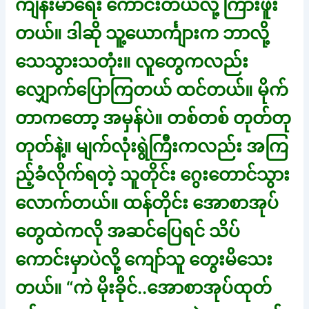
ကျန်းမာရေး ကောင်းတယ်လို့ ကြားဖူး
တယ်။ ဒါဆို သူ့ယောင်္ကျားက ဘာလို့
သေသွားသတုံး။ လူတွေကလည်း
လျှောက်ပြောကြတယ် ထင်တယ်။ မိုက်
တာကတော့ အမှန်ပဲ။ တစ်တစ် တုတ်တု
တုတ်နဲ့။ မျက်လုံးရွဲကြီးကလည်း အကြ
ည့်ခံလိုက်ရတဲ့ သူတိုင်း ဂွေးတောင်သွား
လောက်တယ်။ ထန်တိုင်း အောစာအုပ်
တွေထဲကလို အဆင်ပြေရင် သိပ်
ကောင်းမှာပဲလို့ ကျော်သူ တွေးမိသေး
တယ်။ “ကဲ မိုးခိုင်..အောစာအုပ်ထုတ်