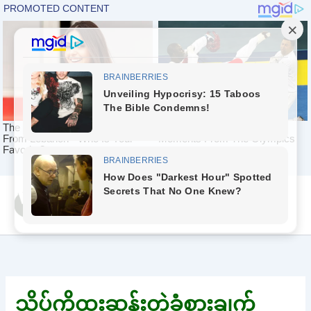
Skip
Yeah Celeb [အပြာ
to
စာပေ]
content
သိပ်ကိုထူးဆန်းတဲ့ခံစားချက်