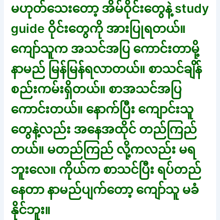
မဟုတ်သေးတော့ အိမ်ဝိုင်းတွေနဲ့ study
guide ဝိုင်းတွေကို အားပြုရတယ်။
ကျော်သူက အသင်အပြ ကောင်းတာမို့
နာမည် မြန်မြန်ရလာတယ်။ စာသင်ချိန်
စည်းကမ်းရှိတယ်။ စာအသင်အပြ
ကောင်းတယ်။ နောက်ပြီး ကျောင်းသူ
တွေနဲ့လည်း အနေအထိုင် တည်ကြည်
တယ်။ မတည်ကြည် လို့ကလည်း မရ
ဘူးလေ။ ကိုယ်က စာသင်ပြီး ရပ်တည်
နေတာ နာမည်ပျက်တော့ ကျော်သူ မခံ
နိုင်ဘူး။