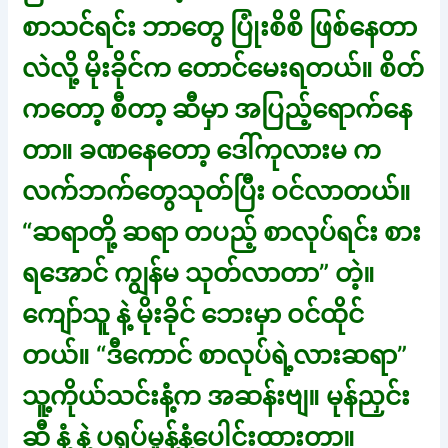
စာသင်ရင်း ဘာတွေ ပြုံးစိစိ ဖြစ်နေတာ
လဲလို့ မိုးခိုင်က တောင်မေးရတယ်။ စိတ်
ကတော့ စီတာ့ ဆီမှာ အပြည့်ရောက်နေ
တာ။ ခဏနေတော့ ဒေါ်ကုလားမ က
လက်ဘက်တွေသုတ်ပြီး ဝင်လာတယ်။
“ဆရာတို့ ဆရာ တပည့် စာလုပ်ရင်း စား
ရအောင် ကျွန်မ သုတ်လာတာ” တဲ့။
ကျော်သူ နဲ့ မိုးခိုင် ဘေးမှာ ဝင်ထိုင်
တယ်။ “ဒီကောင် စာလုပ်ရဲ့လားဆရာ”
သူ့ကိုယ်သင်းနံ့က အဆန်းဗျ။ မုန်ညှင်း
ဆီ နံ့ နဲ့ ပရုပ်မှုန့်နံ့ပေါင်းထားတာ။