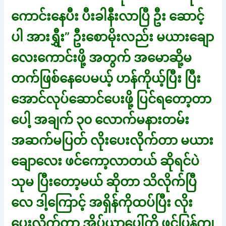
ကောင်းနေပီး ပီးခါနီးလာပြီ ဦး ဆောင့်
ပါ အားရွှီး” ဦးစောမိုးလည်း မယားချော
လေးကောင်းဖို့ အတွက် အမောဆို့မ
တက်ဖြစ်နေပေမယ့် ဟန်ကိုယ့်ပြီး ပြီး
အောင်လုပ်ဆောင်ပေးဖို့ ပြင်ရတော့တာ
ပေါ့ အချက် ၃၀ လောက်မနားတမ်း
အဆက်မပြတ် လိုးပေးလိုက်တာ မယား
ချောလေး ဖင်ကော့လာတယ် ဆိုရင်ပဲ
သုမ ပြီးတော့မယ် ဆိုတာ သိလိုက်ပြီ
လေ ဒါ့ကြောင့် အရှိန်ကိုထပ်ပြီး လိုး
ပေးလိုက်တာ အိပ်ယာပေါ်ကို ဖင်ပြန်ကျ