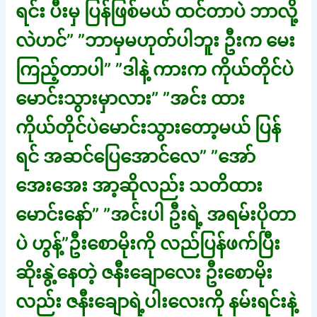
ရင်း ပီးမှ ပြန်ဖြစ်မယ် ထင်တာပဲ ဘာလို့
လဲဟင်” ”ဘာမှမဟုတ်ပါဘူး ဦးက မေး
ကြည့်တာပါ” ”ဒါနဲ့ ကားက ကိုယ်တိုင်ပဲ
မောင်းသွားမှာလား” ”အင်း ထား
ကိုယ်တိုင်ပဲမောင်းသွားတော့မယ် ပြန်
ရင် အဆင်ပြေအောင်လေ” ”အော်
အေးအေး အာ့ဆိုလည်း သတိထား
မောင်းနော်” ”အင်းပါ ဦးရဲ့ အရမ်းပိုတာ
ပဲ ဟွန့်”ဦးစောမိုးကို လည်ပြန်ဖက်ပြီး
ဆိုးနွဲ့နေတဲ့ ဇနီးချောလေး ဦးစောမိုး
လည်း ဇနီးချောရဲ့ပါးလေးကို နမ်းရင်းနဲ့