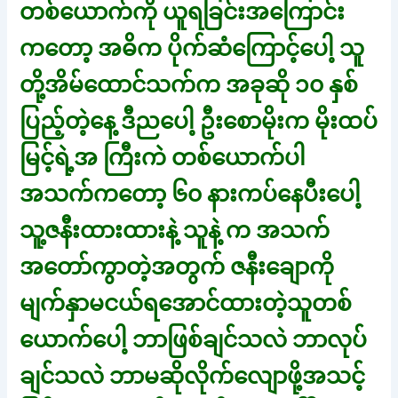
တစ်ယောက်ကို ယူရခြင်းအကြောင်း
ကတော့ အဓိက ပိုက်ဆံကြောင့်ပေါ့ သူ
တို့အိမ်ထောင်သက်က အခုဆို ၁၀ နှစ်
ပြည့်တဲ့နေ့ ဒီညပေါ့ ဦးစောမိုးက မိုးထပ်
မြင့်ရဲ့အ ကြီးကဲ တစ်ယောက်ပါ
အသက်ကတော့ ၆၀ နားကပ်နေပီးပေါ့
သူ့ဇနီးထားထားနဲ့ သူနဲ့ က အသက်
အတော်ကွာတဲ့အတွက် ဇနီးချောကို
မျက်နှာမငယ်ရအောင်ထားတဲ့သူတစ်
ယောက်ပေါ့ ဘာဖြစ်ချင်သလဲ ဘာလုပ်
ချင်သလဲ ဘာမဆိုလိုက်လျောဖို့အသင့်