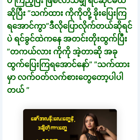
ပဲ ကြည့်ပြီး ဖြစ်လာသမျှ ရင်ဆိုင်မယ်
ဆိုပြီး ”သက်ထား ကိုကိုတို့ ခိုးပြေးကြ
ရအောင်ကွာ”ဒီလိုပြောလိုက်တယ်ဆိုရင်
ပဲ ရင်ခွင်ထဲကနေ အတင်းတိုးထွက်ပြီး
”တကယ်လား ကိုကို အဲ့တာဆို အခု
ထွက်ပြေးကြရအောင်နော်” ”သက်ထား
မှာ လက်ဝတ်လက်စားတွေတော့ပါပါ
တယ် ”