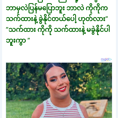
ဘာမှလဲပြန်မပြောဘူး ဘာလဲ ကိုကိုက
သက်ထားနဲ့ ခွဲနိုင်တယ်ပေါ့ ဟုတ်လား”
”သက်ထား ကိုကို သက်ထားနဲ့ မခွဲနိုင်ပါ
ဘူးကွာ ”