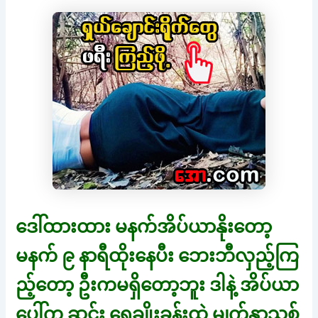
ဒေါ်ထားထား မနက်အိပ်ယာနိုးတော့
မနက် ၉ နာရီထိုးနေပီး ဘေးဘီလှည့်ကြ
ည့်တော့ ဦးကမရှိတော့ဘူး ဒါနဲ့ အိပ်ယာ
ပေါ်က ဆင်း ရေချိုးခန်းထဲ မျက်နှာသစ်