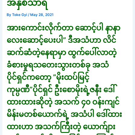
အနှစ်သာရ
By
Toke Gyi
/
May 28, 2021
အားကောင်းလိုက်တာ ဆောင့်ပါ နာနာ
လေးဆောင့်ပေးပါ” ဒီအသံဟာ လိင်
ဆက်ဆံတဲ့နေရာမှာ ထွက်ပေါ်လာတဲ့
ခံစားမှုရသတေးသွားတစ်ခု အသံ
ပိုင်ရှင်ကတော့ ”မိုးထပ်မြင့်
ကုမ္ပဏီ”ပိုင်ရှင် ဦးစောမိုးရဲ့ဇနီး ဒေါ်
ထားထားဆိုတဲ့ အသက် ၄၀ ဝန်းကျင်
မိန်းမတစ်ယောက်ရဲ့ အသံပါ ဒေါ်ထား
ထားဟာ အသက်ကြီးတဲ့ ယောက်ျား