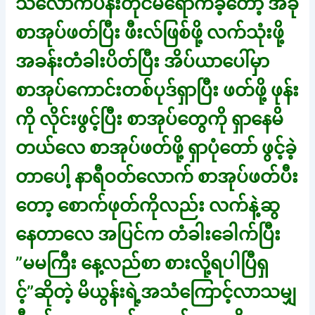
သလောက်ပန်းတိုင်မရောက်ခဲ့တော့ အခု
စာအုပ်ဖတ်ပြီး ဖီးလ်ဖြစ်ဖို့ လက်သုံးဖို့
အခန်းတံခါးပိတ်ပြီး အိပ်ယာပေါ်မှာ
စာအုပ်ကောင်းတစ်ပုဒ်ရှာပြီး ဖတ်ဖို့ ဖုန်း
ကို လိုင်းဖွင့်ပြီး စာအုပ်တွေကို ရှာနေမိ
တယ်လေ စာအုပ်ဖတ်ဖို့ ရှာပုံတော် ဖွင့်ခဲ့
တာပေါ့ နာရီဝတ်လောက် စာအုပ်ဖတ်ပီး
တော့ စောက်ဖုတ်ကိုလည်း လက်နဲ့ဆွ
နေတာလေ အပြင်က တံခါးခေါက်ပြီး
”မမကြီး နေ့လည်စာ စားလို့ရပါပြီရှ
င့်”ဆိုတဲ့ မိယွန်းရဲ့အသံကြောင့်လာသမျှ