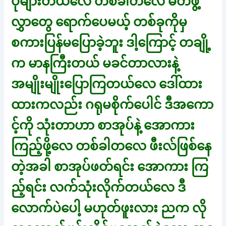
ပိုများတယ်လေ တစ်ခါတလေ မိတ်ဖွဲ့
လွှာတွေ ရောက်ပေမယ့် တစ်ခုကိုမှ
စကားပြန်မပြောခဲ့ဘူး ဒါ့ကြောင့် တချို့
က မာနကြီးတယ် မခင်တာလားနဲ့
အမျိုးမျိုးပြောကြတယ်လေ ဒေါ်ထား
ထားကလည်း ဂရုမစိုက်ပေါင် ဒီအကော
င့်ကို သုံးတာဟာ စာအုပ်နဲ့ အောကား
ကြည့်ဖို့လေ တစ်ခါတလေ ဖီးလ်ဖြစ်နေ
တဲ့အခါ စာအုပ်ဖတ်ရင်း အောကား ကြ
ည့်ရင်း လက်သုံးလိုက်တယ်လေ ဒီ
လောက်ပဲပေါ့ မဟုတ်ဖူးလား ညက လို