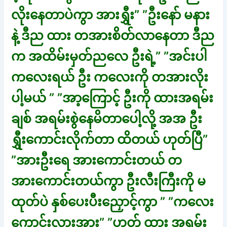
လိုးနေတာပဲကွာ အားရွှီး” ”ဦးနော် မနား
နဲ့ ဒီည ထား တအားစိတ်လာနေတာ ဒီည
က အထိမ်းမှတ်ညလေ ဦးရဲ့” ”အင်းပါ
ကလေးရယ် ဦး ကလေးကို တအားလိုး
ပါ့မယ် ” ”အာ့ကြောင့် ဦးကို ထားအရမ်း
ချစ် အရမ်းစွဲနေမိတာပေါ့လို့ အအ ဦး
ရွှီးကောင်းလိုက်တာ ထိတယ် ဟုတ်ပြီ”
”အားဦးရေ အားကောင်းတယ် တ
အားကောင်းတယ်ကွာ ဦးလီးကြီးကို မ
ထုတ်ပဲ နှစ်ပေးပီးညှောင့်ကွာ ” ”ကလေး
ကောင်းလားအား” ”ဟုတ် ထား အရမ်း