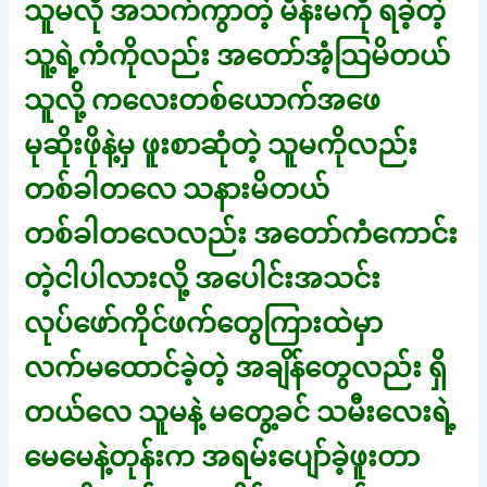
သူမလို အသက်ကွာတဲ့ မိန်းမကို ရခဲ့တဲ့
သူ့ရဲ့ကံကိုလည်း အတော်အံ့သြမိတယ်
သူလို့ ကလေးတစ်ယောက်အဖေ
မုဆိုးဖိုနဲ့မှ ဖူးစာဆုံတဲ့ သူမကိုလည်း
တစ်ခါတလေ သနားမိတယ်
တစ်ခါတလေလည်း အတော်ကံကောင်း
တဲ့ငါပါလားလို့ အပေါင်းအသင်း
လုပ်ဖော်ကိုင်ဖက်တွေကြားထဲမှာ
လက်မထောင်ခဲ့တဲ့ အချိန်တွေလည်း ရှိ
တယ်လေ သူမနဲ့ မတွေ့ခင် သမီးလေးရဲ့
မေမေနဲ့တုန်းက အရမ်းပျော်ခဲ့ဖူးတာ