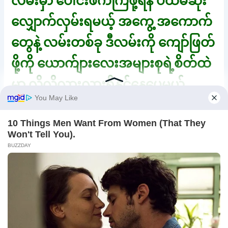
လမ်းမှာ ပေါင်းဖက်ကြဖို့ရန် ပထမဆုံး
လျှောက်လှမ်းရမယ့် အကွေ့ အကောက်
တွေနဲ့ လမ်းတစ်ခု ဒီလမ်းကို ကျော်ဖြတ်
ဖို့ကို ယောက်ျားလေးအများစုရဲ့စိတ်ထဲ
မှာ လိုလိုလားလားရှိနှင့်နေပေမယ့်
မိန်းကလေး အများစုကတော့ မင်္ဂလာဦး
ညဆိုတာနဲ့ နှလုံးခုန်ရင်တုန်နဲ့
ကြောက်ရွံ့နေတက်ကြတာ သဘာဝပါ
ပဲ။ ဒီည စောမိုးတစ်ယောက် လူပျိုဘဝ
ကို အပြီးတိုင် နှုတ်ဆက်ရပီဆိုသော
ကြောင့် သူငယ်ချင်းများရဲ့ အလိုကို