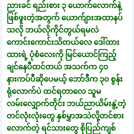
ညားခင် ရည်းစား ၃ ယောက်လောက်နဲ့
ဖြစ်ဖူးတဲ့အတွက် ယောက်ျားအထာနပ်
သလို ဘယ်လိုကိုင်တွယ်ရမလဲ
ကောင်းကောင်းသိတယ်လေ ဒေါ်ထား
ထားရဲ့ ပုံစံလေးကို မြင်ယောင်ကြည့်
ချင်နေပီထင်တယ် အသက်က ၄၀
နားကပ်ပီဆိုပေမယ့် ဘော်ဒီက ၃၀ စွန်း
ရုံလောက်ပဲ ထင်ရတာလေ သူမ
လမ်းလျှောက်တိုင်း ဘယ်ညာယိမ်းနွဲ့တဲ့
တင်လုံးလုံးတွေ နှစ်မွှာအသဲလို့တင်စား
လောက်တဲ့ ရင်သားတွေ စိုပြည်ကျစ်