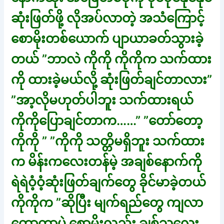
ဆုံးဖြတ်ဖို့ လိုအပ်လာတဲ့ အသံကြောင့်
စောမိုးတစ်ယောက် ပျာယာခတ်သွားခဲ့
တယ် ”ဘာလဲ ကိုကို ကိုကိုက သက်ထား
ကို ထားခဲ့မယ်လို့ ဆုံးဖြတ်ချင်တာလား”
”အာ့လိုမဟုတ်ပါဘူး သက်ထားရယ်
ကိုကိုပြောချင်တာက……” ”တော်တော့
ကိုကို ” ”ကိုကို သတ္တိမရှိဘူး သက်ထား
က မိန်းကလေးတန်မဲ့ အချစ်နောက်ကို
ရဲရဲဝံ့ဝံ့ဆုံးဖြတ်ချက်တွေ ခိုင်မာခဲ့တယ်
ကိုကိုက ”ဆိုပြီး မျက်ရည်တွေ ကျလာ
တော့တာပဲ စောမိုးလည်း ချစ်သူလေး