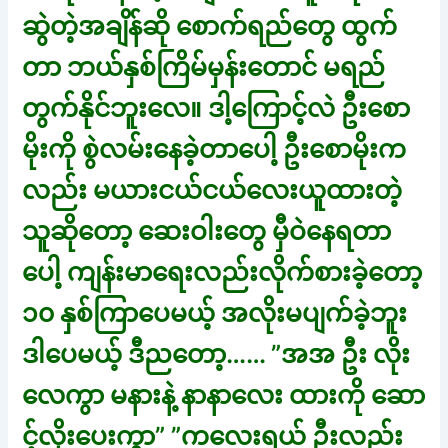
ဆွဲတဲ့အချိန်ဆို စောက်ရည်တွေ ထွက်
တာ ဘယ်နှစ်ကြိမ်မှန်းတောင် မရည်
တွက်နိုင်ဘူးလေ။ ဒါ့ကြောင့်လဲ ဦးစော
မိုးကို စွဲလမ်းနေခဲ့တာပေါ့ ဦးစောမိုးက
လည်း မယားငယ်ငယ်လေးယူထားတဲ့
သူဆိုတော့ ဆေးဝါးတွေ မှီဝဲနေရတာ
ပေါ့ ကျန်းမာရေးလည်းလိုက်စားခဲ့တော့
၁၀ နှစ်ကြာပေမယ့် အလိုးမပျက်ခဲ့ဘူး
ဒါပေမယ့် ဒီညတော့…… ”အအ ဦး လိုး
လေကွာ မနားနဲ့ နာနာလေး ထားကို ဆော
င့်လိုးပေးကွာ” ”ကလေးရယ် ဦးလည်း