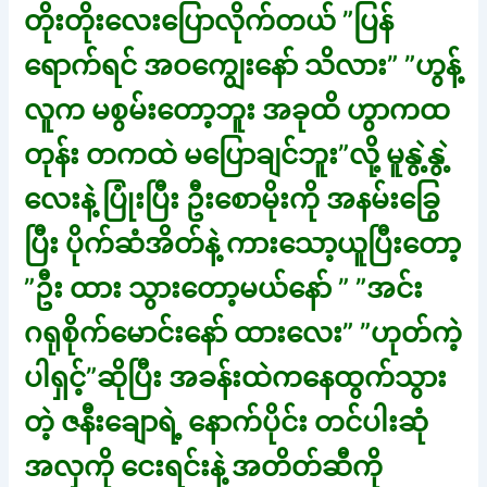
တိုးတိုးလေးပြောလိုက်တယ် ”ပြန်
ရောက်ရင် အဝကျွေးနော် သိလား” ”ဟွန့်
လူက မစွမ်းတော့ဘူး အခုထိ ဟွာကထ
တုန်း တကထဲ မပြောချင်ဘူး”လို့ မူနွဲ့နွဲ့
လေးနဲ့ ပြုံးပြီး ဦးစောမိုးကို အနမ်းခြွေ
ပြီး ပိုက်ဆံအိတ်နဲ့ ကားသော့ယူပြီးတော့
”ဦး ထား သွားတော့မယ်နော် ” ”အင်း
ဂရုစိုက်မောင်းနော် ထားလေး” ”ဟုတ်ကဲ့
ပါရှင့်”ဆိုပြီး အခန်းထဲကနေထွက်သွား
တဲ့ ဇနီးချောရဲ့ နောက်ပိုင်း တင်ပါးဆုံ
အလှကို ငေးရင်းနဲ့ အတိတ်ဆီကို