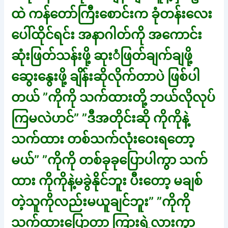
ထဲ ကန်တော်ကြီးစောင်းက ခုံတန်းလေး
ပေါ်ထိုင်ရင်း အနာဂါတ်ကို အကောင်း
ဆုံးဖြတ်သန်းဖို့ ဆုးံဖြတ်ချက်ချဖို့
ဆွေးနွေးဖို့ ချိန်းဆိုလိုက်တာပဲ ဖြစ်ပါ
တယ် ”ကိုကို သက်ထားတို့ ဘယ်လိုလုပ်
ကြမလဲဟင်” ”ဒီအတိုင်းဆို ကိုကိုနဲ့
သက်ထား တစ်သက်လုံးဝေးရတော့
မယ်” ”ကိုကို တစ်ခုခုပြောပါကွာ သက်
ထား ကိုကိုနဲ့မခွဲနိုင်ဘူး ပီးတော့ မချစ်
တဲ့သူကိုလည်းမယူချင်ဘူး” ”ကိုကို
သက်ထားပြောတာ ကြားရဲ့လားကွာ