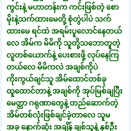
ကွင်းနဲ့ မဟာတန်းက ကင်းဖြစ်တဲ့ စော
မိုးနဲ့သက်ထားမေတို့ စုံတွဲပါပဲ သက်
ထားမေ ရင်ထဲ အရမ်းပူလောင်နေတယ်
လေ အိမ်က မိမိကို သူတို့သဘောတူတဲ့
လူတစ်ယောက်နဲ့ ပေးစားဖို့ လုပ်နေကြ
တယ်လေ မိမိကလဲ အချစ်ကိုပဲ
ကိုးကွယ်ချင်သူ အိမ်ထောင်တစ်ခု
ထူထောင်တာနဲ့ အချစ်ကို အုပ်မြစ်ချပြီး
မေတ္တာ ဂရုဏာတွေနဲ့ တည်ဆောက်တဲ့
အိမ်တစ်လုံးဖြစ်ချင်ခဲ့တာလေ သူမ
အခု နောက်ဆုံး အချိန် ချစ်သူနဲ့ နှစ်ဦး