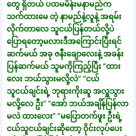
တွေ ရှိတယ် ပထမမိန်းမနာမည်က
သက်ထားမေ တဲ့ နာမည်နဲ့လူနဲ့ အရမ်း
လိုက်တာလေ သူငယ်ပြန်တယ်လို့ပဲ
ပြောရတော့မလားဒီအကြောင်းပြီးရင်
ဆက်မယ် အခု ဇနီးချောလေးနဲ့ အခန်း
ပြန်ဆက်မယ် သူမကိုကြည့်ပြီး ”ထား
လေး ဘယ်သွားမလို့လဲ” ”ငယ်
သူငယ်ချင်းရဲ့ ဘုရားကိုးဆူ အလှူသွား
မလို့လေ ဦး” ”အော် ဘယ်အချိန်ပြန်လာ
မလဲ ထားလေး” ”မပြောတက်ဖူး ဦးရဲ့
ငယ်သူငယ်ချင်းဆိုတော့ ဝိုင်းလုပ်ပေး