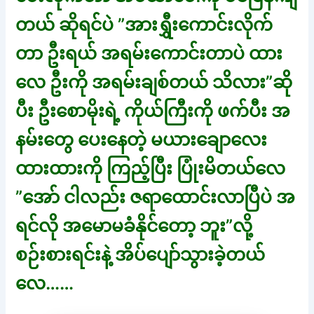
တယ် ဆိုရင်ပဲ ”အားရွှီးကောင်းလိုက်
တာ ဦးရယ် အရမ်းကောင်းတာပဲ ထား
လေ ဦးကို အရမ်းချစ်တယ် သိလား”ဆို
ပီး ဦးစောမိုးရဲ့ ကိုယ်ကြီးကို ဖက်ပီး အ
နမ်းတွေ ပေးနေတဲ့ မယားချောလေး
ထားထားကို ကြည့်ပြီး ပြုံးမိတယ်လေ
”အော် ငါလည်း ဇရာထောင်းလာပြီပဲ အ
ရင်လို အမောမခံနိုင်တော့ ဘူး”လို့
စဉ်းစားရင်းနဲ့ အိပ်ပျော်သွားခဲ့တယ်
လေ……