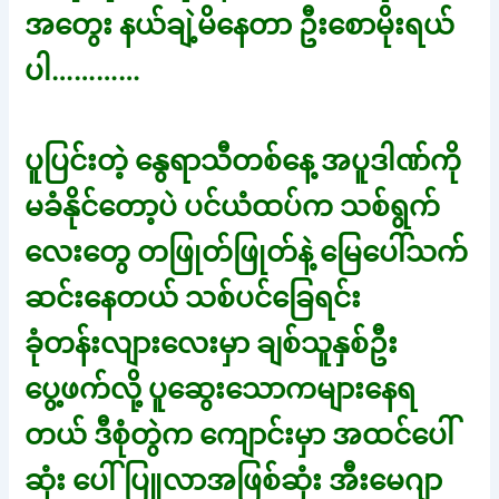
အတွေး နယ်ချဲ့မိနေတာ ဦးစောမိုးရယ်
ပါ…………
ပူပြင်းတဲ့ နွေရာသီတစ်နေ့ အပူဒါဏ်ကို
မခံနိုင်တော့ပဲ ပင်ယံထပ်က သစ်ရွက်
လေးတွေ တဖြုတ်ဖြုတ်နဲ့ မြေပေါ်သက်
ဆင်းနေတယ် သစ်ပင်ခြေရင်း
ခုံတန်းလျားလေးမှာ ချစ်သူနှစ်ဦး
ပွေ့ဖက်လို့ ပူဆွေးသောကများနေရ
တယ် ဒီစုံတွဲက ကျောင်းမှာ အထင်ပေါ်
ဆုံး ပေါ်ပြူလာအဖြစ်ဆုံး အီးမေဂျာ