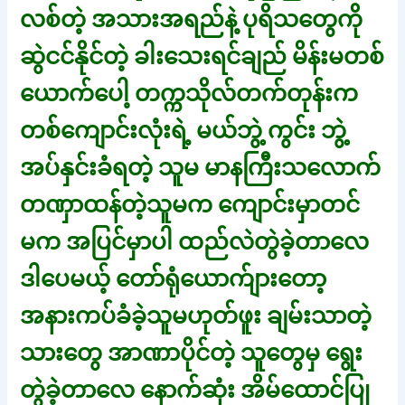
လစ်တဲ့ အသားအရည်နဲ့ ပုရိသတွေကို
ဆွဲငင်နိုင်တဲ့ ခါးသေးရင်ချည် မိန်းမတစ်
ယောက်ပေါ့ တက္ကသိုလ်တက်တုန်းက
တစ်ကျောင်းလုံးရဲ့ မယ်ဘွဲ့ ကွင်း ဘွဲ့
အပ်နှင်းခံရတဲ့ သူမ မာနကြီးသလောက်
တဏှာထန်တဲ့သူမက ကျောင်းမှာတင်
မက အပြင်မှာပါ ထည်လဲတွဲခဲ့တာလေ
ဒါပေမယ့် တော်ရုံယောက်ျားတော့
အနားကပ်ခံခဲ့သူမဟုတ်ဖူး ချမ်းသာတဲ့
သားတွေ အာဏာပိုင်တဲ့ သူတွေမှ ရွေး
တွဲခဲ့တာလေ နောက်ဆုံး အိမ်ထောင်ပြု