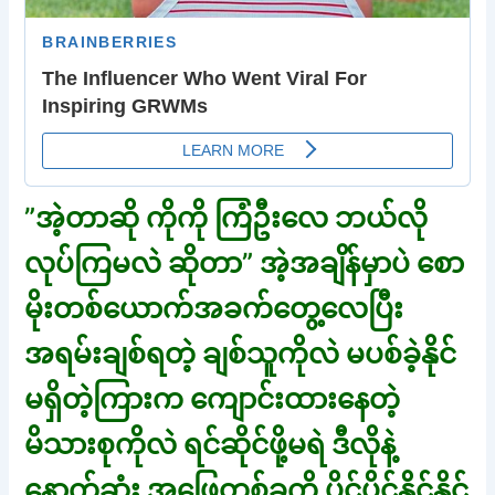
”အဲ့တာဆို ကိုကို ကြံဦးလေ ဘယ်လို
လုပ်ကြမလဲ ဆိုတာ” အဲ့အချိန်မှာပဲ စော
မိုးတစ်ယောက်အခက်တွေ့လေပြီး
အရမ်းချစ်ရတဲ့ ချစ်သူကိုလဲ မပစ်ခဲ့နိုင်
မရှိတဲ့ကြားက ကျောင်းထားနေတဲ့
မိသားစုကိုလဲ ရင်ဆိုင်ဖို့မရဲ ဒီလိုနဲ့
နောက်ဆုံး အဖြေတစ်ခုကို ပိုင်ပိုင်နိုင်နိုင်