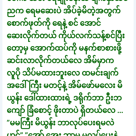
ညက ရေမဆေးပဲ အိပ်ခဲ့မိတဲ့အတွက်
စောက်ဖုတ်ကို ရေနဲ့ စင် အောင်
ဆေးလိုက်တယ် ကိုယ်လက်သန့်စင်ပြီး
တော့မှ အောက်ထပ်ကို မနက်စာစားဖို့
ဆင်းလာလိုက်တယ်လေ အိမ်မှာက
လူပို သိပ်မထားဘူးလေ ထမင်းချက်
အဒေါ်ကြီး မတင့်နဲ့ အိမ်ဖော်မလေး မိ
ယွန်း ဒေါ်ထားထားရဲ့ ဒရိုက်ဘာ ဦးဘ
ကျော် ခြံစောင့် ဖိုးတာပဲ ရှိတယ်လေ …
”မမကြီး မိယွန်း ဘာလုပ်ပေးရမလဲ
ဟင်” ”အော် အေး ဘာမှ မလုပ်ပေးနဲ့