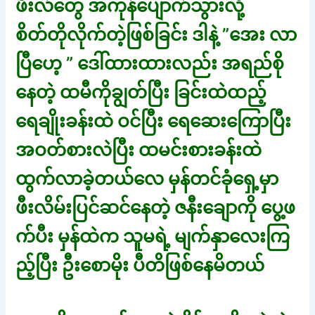
ဖီးလ်တွေ အကုန်ပျောက်သွားလို့
စိတ်တိုလိုက်တဲ့ဖြစ်ခြင်း ဒါနဲ့ ”အေး လာ
ပြီဟေ့ ” ဒေါ်ထားထားလည်း အရည်စို
နေတဲ့ ထမီကိုချွတ်ပြီး ခြင်းထဲထည့်
ရေချိုးခန်းထဲ ဝင်ပြီး ရေဆေးကြောပြီး
အဝတ်စားလဲပြီး ထမင်းစားခန်းထဲ
ထွက်လာခဲ့တယ်လေ မှန်တင်ခုံရှေ့မှာ
ဖီးလိမ်းပြင်ဆင်နေတဲ့ ဇနီးချောကို ပွေ့ဖ
က်ပီး မှန်ထဲက သူမရဲ့ မျက်နှာလေးကြ
ည့်ပြီး ဦးစောမိုး ပီတိဖြစ်နေမိတယ်