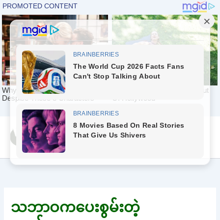
Skip
Yeah Celeb [အပြာ
to
စာပေ]
content
သဘာဝကပေးစွမ်းတဲ့