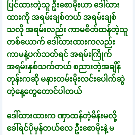
ပြင်ထားတဲ့သူ ဦးစောမိုးဟာ ဒေါ်ထား
ထားကို အရမ်းချစ်တယ် အရမ်းချစ်
သလို အရမ်းလည်း ကာမစိတ်ထန်တဲ့သူ
တစ်ယောက် ဒေါ်ထားထားကလည်း
ကာမနဲ့ပက်သတ်ရင် အရမ်းကြိုက်
အရမ်းနှစ်သက်တယ် စညားတဲ့အချိန်
တုန်းကဆို မနားတမ်းမိုးလင်းပေါက်ဆွဲ
တဲ့နေ့တွေတောင်ပါတယ်
ဒေါ်ထားထားက ဏှာထန်တဲ့မိန်းမလို့
ခေါ်ရင်ပိုမှန်တယ်လေ ဦးစောမိုးနဲ့ မ