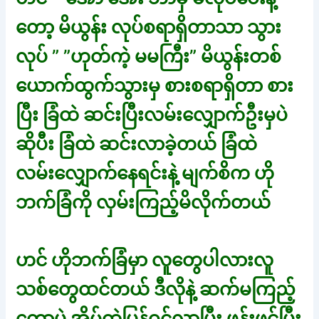
တော့ မိယွန်း လုပ်စရာရှိတာသာ သွား
လုပ် ” ”ဟုတ်ကဲ့ မမကြီး” မိယွန်းတစ်
ယောက်ထွက်သွားမှ စားစရာရှိတာ စား
ပြီး ခြံထဲ ဆင်းပြီးလမ်းလျှောက်ဦးမှပဲ
ဆိုပီး ခြံထဲ ဆင်းလာခဲ့တယ် ခြံထဲ
လမ်းလျှောက်နေရင်းနဲ့ မျက်စိက ဟို
ဘက်ခြံကို လှမ်းကြည့်မိလိုက်တယ်
ဟင် ဟိုဘက်ခြံမှာ လူတွေပါလားလူ
သစ်တွေထင်တယ် ဒီလိုနဲ့ ဆက်မကြည့်
တော့ပဲ အိမ်ထဲပြန်ဝင်လာပြီး ဖုန်းဖွင့်ပြီး