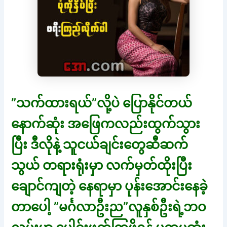
”သက်ထားရယ်”လို့ပဲ ပြောနိုင်တယ်
နောက်ဆုံး အဖြေကလည်းထွက်သွား
ပြီး ဒီလိုနဲ့ သူငယ်ချင်းတွေဆီဆက်
သွယ် တရားရုံးမှာ လက်မှတ်ထိုးပြီး
ချောင်ကျတဲ့ နေရာမှာ ပုန်းအောင်းနေခဲ့
တာပေါ့ ”မင်္ဂလာဦးည”လူနှစ်ဦးရဲ့ဘဝ