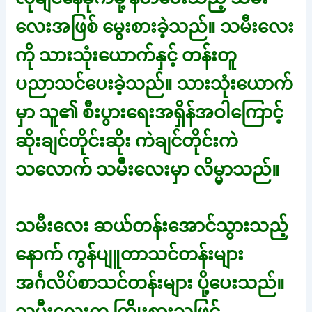
လေးအဖြစ် မွေးစားခဲ့သည်။ သမီးလေး
ကို သားသုံးယောက်နှင့် တန်းတူ
ပညာသင်ပေးခဲ့သည်။ သားသုံးယောက်
မှာ သူ၏ စီးပွားရေးအရှိန်အဝါကြောင့်
ဆိုးချင်တိုင်းဆိုး ကဲချင်တိုင်းကဲ
သလောက် သမီးလေးမှာ လိမ္မာသည်။
သမီးလေး ဆယ်တန်းအောင်သွားသည့်
နောက် ကွန်ပျူတာသင်တန်းများ
အင်္ဂလိပ်စာသင်တန်းများ ပို့ပေးသည်။
သမီးလေးက ကြိုးစားသဖြင့်