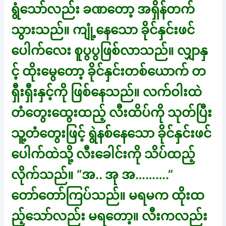
ရွံသော်လည်း ခဏတော့ အရှိန်တက်
သွားသည်။ ကျုံ့နေသော ခိုင်နှင်းဖင်
ပေါက်လေး စူပွပွဖြစ်လာသည်။ လျှာနှ
င့် ထိုးမွေတော့ ခိုင်နှင်းတစ်ယောက် တ
ရှီးရှီးနှင့်ကို ဖြစ်နေသည်။ လက်ဝါးထဲ
တံတွေးထွေးထည့် လီးထိပ်ကို သုတ်ပြီး
သူ့တံတွေးဖြင့် ရွဲနစ်နေသော ခိုင်နှင်းဖင်
ပေါက်ထဲသို့ လီးခေါင်းကို သိပ်ထည့်
လိုက်သည်။ “အ.. အု အ……….”
တော်တော်ကြပ်သည်။ မရမက ထိုးထ
ည့်သော်လည်း မရတော့။ လီးကလည်း