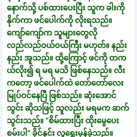
နောက်သို့ ပစ်ထားပေးပြီး သူက ခါးကို
နိုက်ကာ ဖင်ပေါက်ကို လိုးရသည်။
ကျော်ကျော်က သူများတွေလို
လည်လည်ဝယ်ဝယ်ကြီး မဟုတ်။ နည်း
နည်း အူသည်။ ထို့ကြောင့် ဖင်ကို တက
ယ်လိုး၍ ရ မရ မသိ ဖြစ်နေသည်။ လီး
ကတော့ ဖင်ပေါက်ထဲ တော်တော်လေး
မြုပ်ဝင်နေပြီ ဖြစ်သည်။ ဆုံးအောင်
သွင်း ဆိုသဖြင့် သူလည်း မရမက ဆက်
သွင်းသည်။ “စိမ်ထားပြီး ထိုးမွေပေး
စမ်းပါ” ခိုင်နှင်း လူရွေးမှန်ခဲ့သည်။