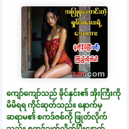
ကျော်ကျော်သည် ခိုင်နှင်း၏ အိုးကြီးကို
မိမိရရ ကိုင်ဆုတ်သည်။ နောက်မှ
ဆရာမ၏ စကဒ်ဇစ်ကို ဖြုတ်လိုက်
သည်။ စကဒ်ချွတ်လိုက်ပြီးနောက်