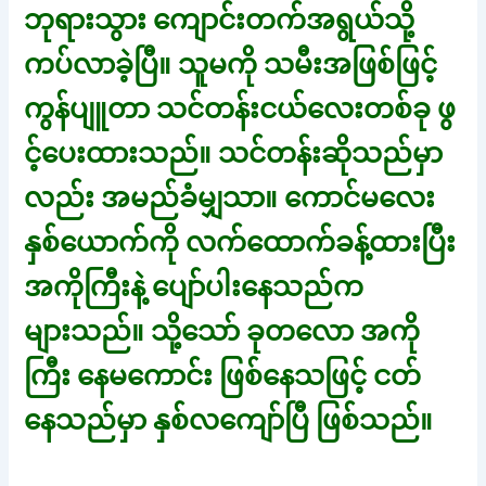
ဘုရားသွား ကျောင်းတက်အရွယ်သို့
ကပ်လာခဲ့ပြီ။ သူမကို သမီးအဖြစ်ဖြင့်
ကွန်ပျူတာ သင်တန်းငယ်လေးတစ်ခု ဖွ
င့်ပေးထားသည်။ သင်တန်းဆိုသည်မှာ
လည်း အမည်ခံမျှသာ။ ကောင်မလေး
နှစ်ယောက်ကို လက်ထောက်ခန့်ထားပြီး
အကိုကြီးနဲ့ ပျော်ပါးနေသည်က
များသည်။ သို့သော် ခုတလော အကို
ကြီး နေမကောင်း ဖြစ်နေသဖြင့် ငတ်
နေသည်မှာ နှစ်လကျော်ပြီ ဖြစ်သည်။