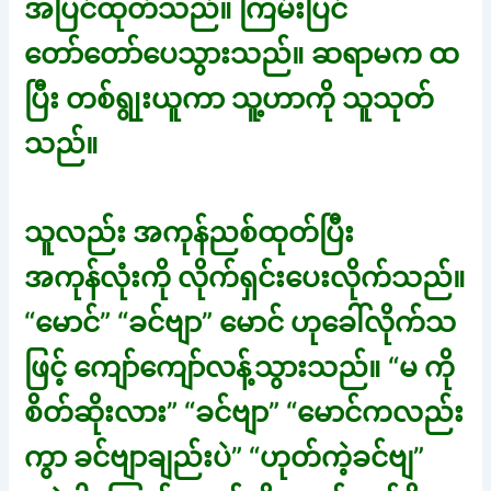
အပြင်ထုတ်သည်။ ကြမ်းပြင်
တော်တော်ပေသွားသည်။ ဆရာမက ထ
ပြီး တစ်ရွုးယူကာ သူ့ဟာကို သူသုတ်
သည်။
သူလည်း အကုန်ညစ်ထုတ်ပြီး
အကုန်လုံးကို လိုက်ရှင်းပေးလိုက်သည်။
“မောင်” “ခင်ဗျာ” မောင် ဟုခေါ်လိုက်သ
ဖြင့် ကျော်ကျော်လန့်သွားသည်။ “မ ကို
စိတ်ဆိုးလား” “ခင်ဗျာ” “မောင်ကလည်း
ကွာ ခင်ဗျာချည်းပဲ” “ဟုတ်ကဲ့ခင်ဗျ”