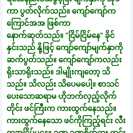
ကာ ပွတ်လိုက်သည်။ ကျော်ကျော်က
ကြောင်အအ ဖြစ်ကာ
နောက်ဆုတ်သည်။ “ငြိမ်ငြိမ်နေ” ခိုင်
နှင်းသည် နို့ဖြင့် ကျော်ကျော်မျက်နှာကို
ဆက်ပွတ်သည်။ ကျော်ကျော်ကလည်း
ရိုးသာရိုးသည်။ ဒါမျိုးကျတော့ သိ
သည်။ သိလည်း သိပေမပေါ့။ စာသင်
ပေးသောဆရာမ ဟိုဘက်လှည့်လိုက်
တိုင်း ဖင်ကြီးက ကားထွက်နေသည်။
ကားထွက်နေသော ဖင်ကိုကြည့်ရင်း လီး
ကအငြိမ်မနေ။ ခဏ ခဏစိတ်ကူး ကွင်း