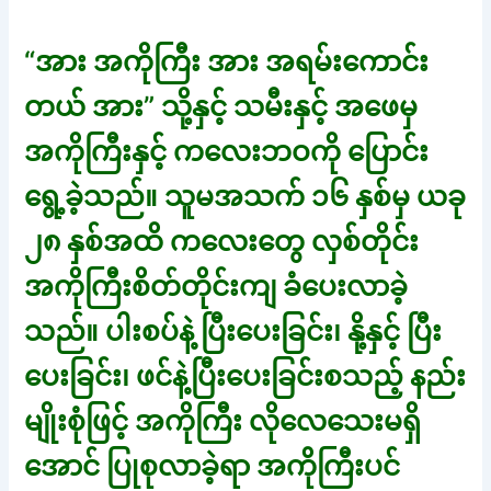
“အား အကိုကြီး အား အရမ်းကောင်း
တယ် အား” သို့နှင့် သမီးနှင့် အဖေမှ
အကိုကြီးနှင့် ကလေးဘဝကို ပြောင်း
ရွေ့ခဲ့သည်။ သူမအသက် ၁၆ နှစ်မှ ယခု
၂၈ နှစ်အထိ ကလေးတွေ လှစ်တိုင်း
အကိုကြီးစိတ်တိုင်းကျ ခံပေးလာခဲ့
သည်။ ပါးစပ်နဲ့ ပြီးပေးခြင်း၊ နို့နှင့် ပြီး
ပေးခြင်း၊ ဖင်နဲ့ပြီးပေးခြင်းစသည့် နည်း
မျိုးစုံဖြင့် အကိုကြီး လိုလေသေးမရှိ
အောင် ပြုစုလာခဲ့ရာ အကိုကြီးပင်