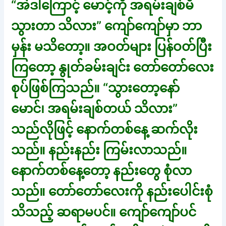
“အဲဒါကြောင့် မောင့်ကို အရမ်းချစ်မိ
သွားတာ သိလား” ကျော်ကျော်မှာ ဘာ
မှန်း မသိတော့။ အဝတ်များ ပြန်ဝတ်ပြီး
ကြတော့ နွုတ်ခမ်းချင်း တော်တော်လေး
စုပ်ဖြစ်ကြသည်။ “သွားတော့နော်
မောင်၊ အရမ်းချစ်တယ် သိလား”
သည်လိုဖြင့် နောက်တစ်နေ့ ဆက်လိုး
သည်။ နည်းနည်း ကြမ်းလာသည်။
နောက်တစ်နေ့တော့ နည်းတွေ စုံလာ
သည်။ တော်တော်လေးကို နည်းပေါင်းစုံ
သိသည့် ဆရာမပင်။ ကျော်ကျော်ပင်