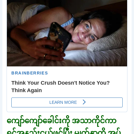
ကျော်ကျော်ခေါင်းကို အသာကိုင်ကာ
ရင်အနည်းငယ်ဖွင့်ပြီး မျက်နှာကို အုပ်