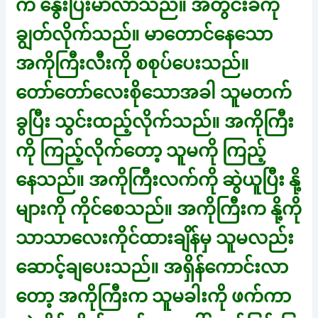
က နွေးပြီးမာလာသည်။ အတွင်းခံကို
ချွတ်လိုက်သည်။ မာတောင်နေသော
အကိုကြီးလီးကို စစုပ်ပေးသည်။
တော်တော်လေးစိုသောအခါ သူမတက်
ခွပြီး သွင်းထည့်လိုက်သည်။ အကိုကြီး
ကို ကြည့်လိုက်တော့ သူမကို ကြည့်
နေသည်။ အကိုကြီးလက်ကို ဆွဲယူပြီး နို့
များကို ကိုင်စေသည်။ အကိုကြီးက နို့ကို
သာသာလေးကိုင်ထားချိန်မှ သူမလည်း
ဆောင့်ချပေးသည်။ အရှိန်ကောင်းလာ
တော့ အကိုကြီးက သူမခါးကို ဖက်ကာ