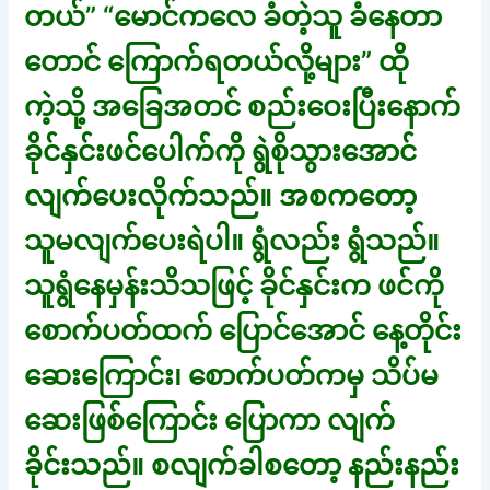
တယ်” “မောင်ကလေ ခံတဲ့သူ ခံနေတာ
တောင် ကြောက်ရတယ်လို့များ” ထို
ကဲ့သို့ အခြေအတင် စည်းဝေးပြီးနောက်
ခိုင်နှင်းဖင်ပေါက်ကို ရွဲစိုသွားအောင်
လျက်ပေးလိုက်သည်။ အစကတော့
သူမလျက်ပေးရဲပါ။ ရွံလည်း ရွံသည်။
သူရွံနေမှန်းသိသဖြင့် ခိုင်နှင်းက ဖင်ကို
စောက်ပတ်ထက် ပြောင်အောင် နေ့တိုင်း
ဆေးကြောင်း၊ စောက်ပတ်ကမှ သိပ်မ
ဆေးဖြစ်ကြောင်း ပြောကာ လျက်
ခိုင်းသည်။ စလျက်ခါစတော့ နည်းနည်း