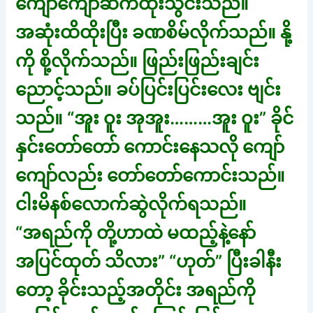
ကျော်ကျော်ဆက်ထိုးသွင်းသည်။
အဆုံးထိထိုးပြီး ခဏစိမ်လိုက်သည်။ နို့
ကို စို့လိုက်သည်။ ဖြည်းဖြည်းချင်း
ညောင့်သည်။ ခပ်ပြင်းပြင်းလေး ဗျင်း
သည်။ “အူး ဝူး အုအူး………အူး ဝူး” ခိုင်
နှင်းတော်တော် ကောင်းနေသလို ကျော်
ကျော်လည်း တော်တော်ကောင်းသည်။
ငါးမိနစ်လောက်ဆွဲလိုက်ရသည်။
“အရည်ကို တို့ဟာထဲ မထည့်နဲ့နော်
အပြင်ထုတ် သိလား” “ဟုတ်” ပြီးခါနီး
တော့ ခိုင်းသည့်အတိုင်း အရည်ကို