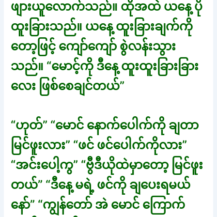
ဖျားယူလောက်သည်။ ထိုအထဲ ယနေ့ ပို
ထူးခြားသည်။ ယနေ့ ထူးခြားချက်ကို
တော့ဖြင့် ကျော်ကျော် စွဲလန်းသွား
သည်။ “မောင့်ကို ဒီနေ့ ထူးထူးခြားခြား
လေး ဖြစ်စေချင်တယ်”
“ဟုတ်” “မောင် နောက်ပေါက်ကို ချတာ
မြင်ဖူးလား” “ဖင် ဖင်ပေါက်ကိုလား”
“အင်းပေါ့ကွ” “ဗွီဒီယိုထဲမှာတော့ မြင်ဖူး
တယ်” “ဒီနေ့ မရဲ့ ဖင်ကို ချပေးရမယ်
နော်” “ကျွန်တော် အဲ မောင် ကြောက်