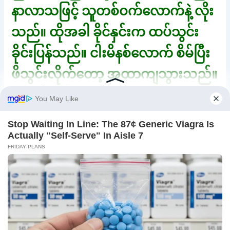
နာလာသဖြင့် သူတစ်ဝက်လောက်နဲ့ လိုး
သည်။ ထိုအခါ ခိုင်နှင်းက ထပ်သွင်း
ခိုင်းပြန်သည်။ ငါးမိနစ်လောက် စိမ်ပြီး
ဖိသွင်းလိုက်တော့ အထာကျသွားသည်။
စောက်ဖုတ်က စုပ်အားကောင်း
သော်လည်း ဖင်က ကြပ်တော့ လိုးလို့
ကောင်းသည်။
တစ်ခါပြန်ထုတ်ပြီး ဖင်ပေါက်ထဲ
တံတွေးထွေးထည့်ကာ ပြန်သွင်းသည်။
ကြပ်မြဲကြပ်သည်။ တင်လုံးကြီး ခါ