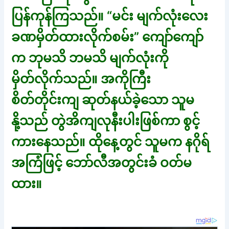
ပြန်ကုန်ကြသည်။ “မင်း မျက်လုံးလေး
ခဏမှိတ်ထားလိုက်စမ်း” ကျော်ကျော်
က ဘုမသိ ဘမသိ မျက်လုံးကို
မှိတ်လိုက်သည်။ အကိုကြီး
စိတ်တိုင်းကျ ဆုတ်နယ်ခဲ့သော သူမ
နို့သည် တွဲအိကျလုနီးပါးဖြစ်ကာ စွင့်
ကားနေသည်။ ထိုနေ့တွင် သူမက နဂိုရ်
အကြံဖြင့် ဘော်လီအတွင်းခံ ဝတ်မ
ထား။