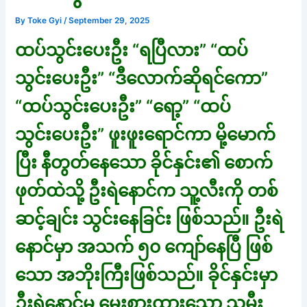
By
Toke Gyi
/
September 29, 2025
ထပ်သွင်းပေးဦး “ရပြီလား” “ထပ်
သွင်းပေးဦး” “ဒီလောက်ဆိုရင်ကော”
“ထပ်သွင်းပေးဦး” “ရော့” “ထပ်
သွင်းပေးဦး” ဖူးဖူးရောင်ကာ မို့မောက်
ပြီး နီတွတ်နေသော ခိုင်နှင်း၏ စောက်
ဖုတ်ထဲသို့ ဦးရဲနောင်က သူ့လီးကို တစ်
ဆင့်ချင်း သွင်းနေခြင်း ဖြစ်သည်။ ဦးရဲ
နောင်မှာ အသက် ၅၀ ကျော်နေပြီ ဖြစ်
သော အဘိုးကြီးဖြစ်သည်။ ခိုင်နှင်းမှာ
ဦးရဲနောင်မှ မွေးစားထားသော သမီး