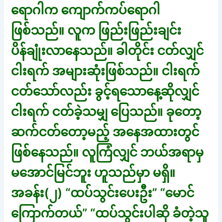
ရောဂါက ကျောက်ကပ်ရောဂါ
ဖြစ်သည်။ လူက ဖြည်းဖြည်းချင်း
ပိန်ချုံးလာနေသည်။ ခါတိုင်း ငတ်လျှင်
ငါးရက် အများဆုံးဖြစ်သည်။ ငါးရက်
ငတ်သော်လည်း ခွင့်ရသောနေ့ဆိုလျှင်
ငါးရက် ငတ်ခဲ့သမျှ ပြေသည်။ ခုတော့
ဆက်ငတ်တော့မည့် အနေအထားတွင်
ဖြစ်နေသည်။ လူကြံလျှင် ဘယ်အရာမှ
မအောင်မြင်ဘူး ဟူသည်မှာ မရှိ။
အခန်း(၂) “ထပ်သွင်းပေးဦး” “မောင်
ကြောက်တယ်” “ထပ်သွင်းပါဆို ခံတဲ့သူ