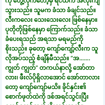
ကို တွေ့လိုက်တော့မှ ရင်ထဲက အလုံးကျ
သွားသည်။ သူမက ခံသာ ခံချင်သည်။
လီးကလေး သေးသေးလေး ဖြစ်နေမှာ။
ပုတိုတိုဖြစ်နေမှာ ကြောက်သည်။ ခံသာ
ခံပေးရသည် အရသာ မရမည်ကို
စိုးသည်။ ခုတော့ ကျော်ကျော့်လီးက သူ
လိုအပ်သည့် စံချိန်မီသည်။ “အ…….
ကျွတ် ကျွတ်” တကယ်နာလို့ အော်တာ
လား၊ ဖီးလ်ပိုရှိလာအောင် အော်တာလား
တော့ ကျော်ကျော်မသိ။ ခိုင်နှင်း၏
စောက်ဖုတ်ထဲကို ဒစ်အရင်သွင်းပြီး