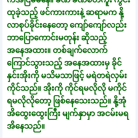
ထုခဲ့သည့် ဖင်ကားကားနဲ့ ဆရာမက နို့
လာစုပ်ခိုင်းနေတော့ ကျော်ကျော်လည်း
ဘာပြောကောင်းမတုန်း ဆိုသည့်
အနေအထား။ တစ်ချက်လောက်
ကြောင်သွားသည့် အနေအထားမှ ခိုင်
နှင်းအိုးကို မသိမသာဖြင့် မရဲတရဲလှမ်း
ကိုင်သည်။ အိုးကို ကိုင်ရမလိုလို မကိုင်
ရမလိုလိုတော့ ဖြစ်နေသေးသည်။ နို့အုံ
အိထွေးထွေးကြီး မျက်နှာမှာ အငမ်းမရ
အိနေသည်။