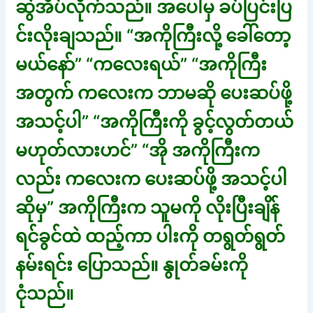
ဆွဲအိပ်လိုက်သည်။ အပေါ်မှ ခပ်ပြင်းပြ
င်းလိုးချသည်။ “အကိုကြီးလို့ ခေါ်တော့
မယ်နော်” “ကလေးရယ်” “အကိုကြီး
အတွက် ကလေးက ဘာမဆို ပေးဆပ်ဖို့
အသင့်ပါ” “အကိုကြီးကို ခွင့်လွတ်တယ်
မဟုတ်လားဟင်” “အို အကိုကြီးက
လည်း ကလေးက ပေးဆပ်ဖို့ အသင့်ပါ
ဆိုမှ” အကိုကြီးက သူမကို လိုးပြီးချိန်
ရင်ခွင်ထဲ ထည့်ကာ ပါးကို တရွတ်ရွတ်
နမ်းရင်း ပြောသည်။ နွုတ်ခမ်းကို
ငုံသည်။