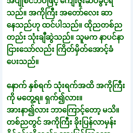
အပျိုစင်ဘဝဖြင့် ကျေးဇူးဆပ်ခွင့်ရ
သည်။ အကိုကြီး အတော်လေး ဆာ
နေသည်ဟု ထင်ပါသည်။ ထိုညတစ်ည
တည်း သုံးချီဆွဲသည်။ သူမက နာပင်နာ
ငြားသော်လည်း ကြိတ်မှိတ်အောင့်ခံ
ပေးသည်။
နောက် နှစ်ရက် သုံးရက်အထိ အကိုကြီး
ကို မတွေ့ရ။ ရှက်၍လား။
အားနာ၍လား ဘာကြောင့်တော့ မသိ။
တစ်ညတွင် အကိုကြီး ခိုးပြန်လာမှန်း