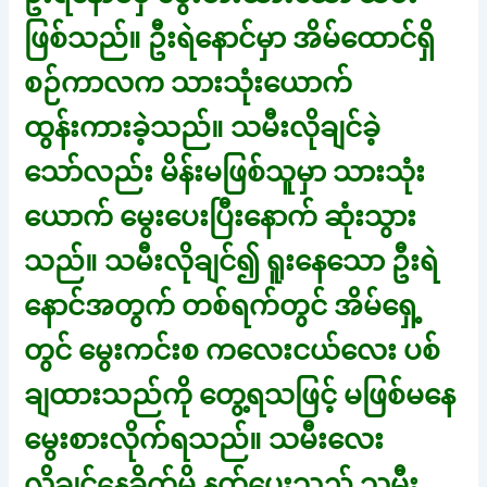
ဖြစ်သည်။ ဦးရဲနောင်မှာ အိမ်ထောင်ရှိ
စဉ်ကာလက သားသုံးယောက်
ထွန်းကားခဲ့သည်။ သမီးလိုချင်ခဲ့
သော်လည်း မိန်းမဖြစ်သူမှာ သားသုံး
ယောက် မွေးပေးပြီးနောက် ဆုံးသွား
သည်။ သမီးလိုချင်၍ ရူးနေသော ဦးရဲ
နောင်အတွက် တစ်ရက်တွင် အိမ်ရှေ့
တွင် မွေးကင်းစ ကလေးငယ်လေး ပစ်
ချထားသည်ကို တွေ့ရသဖြင့် မဖြစ်မနေ
မွေးစားလိုက်ရသည်။ သမီးလေး
လိုချင်နေခိုက်မို့ နတ်ပေးသည့် သမီး