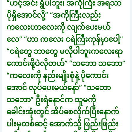
“ဟင့်အင်း ရွံပါဘူး၊ အကိုကြီး အရသာ
ပိုရှိအောင်လို့” “အကိုကြီးလည်း
ကလေးဟာလေးကို လျက်ပေးမယ်
လေ” “ဟာ ကလေး ငရဲကြီးကုန်မှာပေါ့”
“ငရဲတွေ ဘာတွေ မလိုပါဘူးကလေးရာ
ကောင်းဖို့ပဲလိုတယ်” “သဘော သဘော”
“ကလေးကို နည်းမျိုးစုံနဲ့ ပိုကောင်း
အောင် လုပ်ပေးမယ်နော်” “သဘော
သဘော” ဦးရဲနောင်က သူမကို
ခေါင်းအုံးတွင် အိပ်စေလိုက်ပြီးနောက်
ပါးမှတစ်ဆင့် အောက်သို့ ဖြည်းဖြည်း