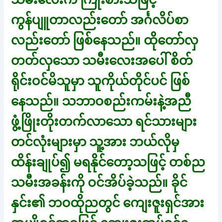
ကွန်ပျူတာလည်းတော် အင်္ဂလိပ်စာ
လည်းတော် ဖြစ်နေသည်။ ထိုတော်လှ
တတ်လှသော သမီးလေးအပေါ် စိတ်
ရိုင်းဝင်မိသူမှာ သူကိုယ်တိုင်ပင် ဖြစ်
နေသည်။ သဘာဝစည်းကမ်းနဲ့အညီ
ဖွံ့ဖြိုးတိုးတက်လာသော ရင်သားများ
တင်လုံးများမှာ သူ့အား ဘယ်လိုမှ
ထိန်းချုပ်၍ မရနိုင်တော့သဖြင့် တစ်ည
သမီးအခန်းကို ဝင်အိပ်ခဲ့သည်။ ခိုင်
နှင်း၏ ဘဝထိုညတွင် ကျေးဇူးရှင်အား