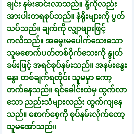
ချင်း နမ်းဆင်းလာသည်။ နို့ကိုလည်း
အားပါးတရစုပ်သည်။ နံရိုးများကို ပွတ်
သပ်သည်။ ချက်ကို လျှာဖျားဖြင့်
ကလိသည်။ အမွေးမပေါက်သေးသော
သူမစောက်ပတ်တစ်ဝိုက်ဘေးကို နွုတ်
ခမ်းဖြင့် အရင်စုပ်နမ်းသည်။ အနမ်းနွေး
နွေး တစ်ချက်ရတိုင်း သူမမှာ ကော့
တက်နေသည်။ ရင်ခေါင်းထဲမှ ထွက်လာ
သော ညည်းသံများလည်း ထွက်ကျနေ
သည်။ စောက်စေ့ကို စုပ်နမ်းလိုက်တော့
သူမအော်သည်။