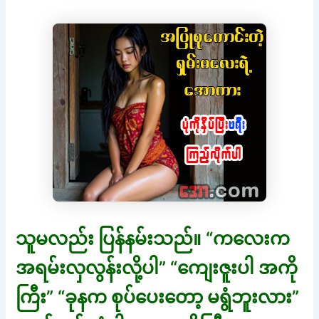
သူမလည်း ပြန်နမ်းသည်။ “ကလေးက
အရမ်းလှလွန်းလို့ပါ” “ကျေးဇူးပါ အကို
ကြီး” “ခုနက စုပ်ပေးတော့ မရွံဘူးလား”