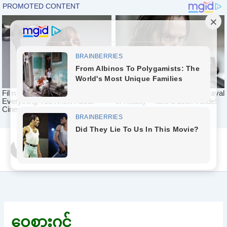
Skip
Yeah Celeb [အပြာ
to
စာပေ]
content
ဝေစားဂွင်