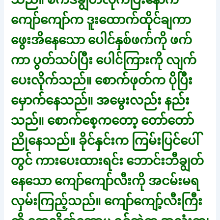
ကျော်ကျော်က ဒူးထောက်ထိုင်ချကာ
ဖွေးအိနေသော ပေါင်နှစ်ဖက်ကို ဖက်
ကာ ပွတ်သပ်ပြီး ပေါင်ကြားကို လျက်
ပေးလိုက်သည်။ စောက်ဖုတ်က ပိုပြီး
မှောက်နေသည်။ အမွေးလည်း နည်း
သည်။ စောက်စေ့ကတော့ တော်တော်
ညိုနေသည်။ ခိုင်နှင်းက ကြမ်းပြင်ပေါ်
တွင် ကားပေးထားရင်း ဘောင်းဘီချွတ်
နေသော ကျော်ကျော်လီးကို အငမ်းမရ
လှမ်းကြည့်သည်။ ကျော်ကျော့်လီးကြီး