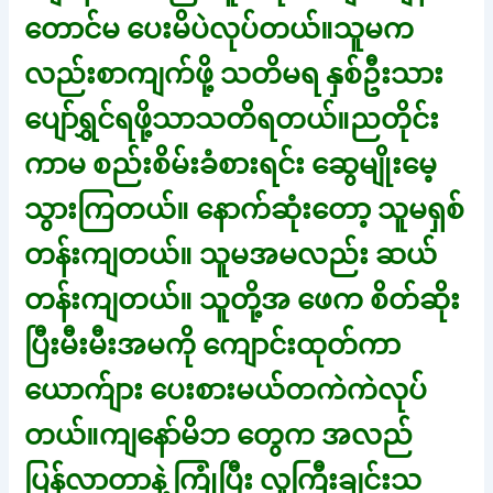
တောင်မ ပေးမိပဲလုပ်တယ်။သူမက
လည်းစာကျက်ဖို့ သတိမရ နှစ်ဦးသား
ပျော်ရွှင်ရဖို့သာသတိရတယ်။ညတိုင်း
ကာမ စည်းစိမ်းခံစားရင်း ဆွေမျိုးမေ့
သွားကြတယ်။ နောက်ဆုံးတော့ သူမရှစ်
တန်းကျတယ်။ သူမအမလည်း ဆယ်
တန်းကျတယ်။ သူတို့အ ဖေက စိတ်ဆိုး
ပြီးမီးမီးအမကို ကျောင်းထုတ်ကာ
ယောက်ျား ပေးစားမယ်တကဲကဲလုပ်
တယ်။ကျနော်မိဘ တွေက အလည်
ပြန်လာတာနဲ့ ကြုံပြီး လူကြီးချင်းသ