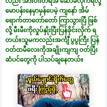
လည်း အားပါးတရအ ဆော်ခံလိုက်ရလို့
မောပန်းနေမှာမှန်ပေမဲ့ ကျနော် အိမ်
ရောက်တာတော်တော် ကြာသွားပြီ ဖြစ်
လို့ မီးမီးကိုလှုပ်နှိုးပြီးပြန်ခိုင်းလိုက် ရ
တယ်။သူမကလည်းအင်္ကျီ ပွပွကြီး ပြန်
ဝတ်ထမီလေးကိုအချိုးကျကျ ဝတ်ပြီး
ဆံပင်တွေကို ပါသပ်ချနေတယ်။