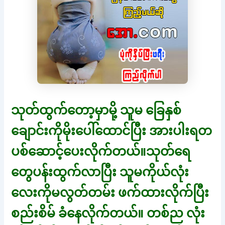
သုတ်ထွက်တော့မှာမို့ သူမ ခြေနှစ်
ချောင်းကိုမိုးပေါ်ထောင်ပြီး အားပါးရတ
ပစ်ဆောင့်ပေးလိုက်တယ်။သုတ်ရေ
တွေပန်းထွက်လာပြီး သူမကိုယ်လုံး
လေးကိုမလွတ်တမ်း ဖက်ထားလိုက်ပြီး
စည်းစိမ် ခံနေလိုက်တယ်။ တစ်ည လုံး