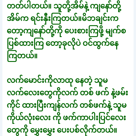
တတ်ပါတယ်။ သူတို့အိမ်နဲ့ ကျနော်တို့
အိမ်က ရင်းနှီးကြတယ်။မိဘချင်းက
တော့ကျနော်တို့ကို ပေးစားကြဖို့ မျက်စ
ပြစ်ထားကြ တော့ခုလိုပဲ ဝင်ထွက်နေ
ကြတယ်။
လက်မောင်းကိုလာထု နေတဲ့ သူမ
လက်လေးတွေကိုလက် တစ် ဖက် နဲ့ဖမ်း
ကိုင် ထားပြီးကျန်လက် တစ်ဖက်နဲ့ သူမ
ကိုယ်လုံးလေး ကို ဖက်ကာပါးပြင်လေး
တွေကို မွှေးမွှေး ပေးပစ်လိုက်တယ်။