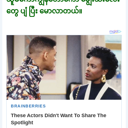
တွေ ပျံ ပြီး မောလာတယ်။