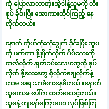
ကို ပြောလာတာတဲ့။အဲ့ဒါနဲ့သူမကို လီး
စုပ် ခိုင်းပြီး အောကားထိုင်ကြည့် နေ
လိုက်တယ်။
နောက် ကိုယ်တုံးလုံးချွတ် ခိုင်းပြီး သူမ
ကို ဖက်ကာ နို့နှိုက်လိုက် ပိပိလေးကို
ကလိလိုက် နှုတ်ခမ်းလေးတွေကို စုပ်
လိုက် နို့လေးတွေ စို့လိုက်ချေလိုက်နဲ့
ကာမ အရ သာခံစားနေမိတယ် ။နောက်
သူမကအ ပေါ်က တတ်ဆောင့်တယ်။
သူမနဲ့ ကျနော်မကြာခဏ လုပ်ဖြစ်ကြ