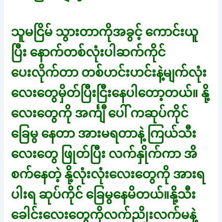
သူမငြိမ် သွားတာကိုအခွင့် ကောင်းယူ
ပြီး နောက်တစ်လုံးပါဆက်ကိုင်
ပေးလိုက်တာ တစ်ဟင်းဟင်းနဲ့မျက်လုံး
လေးတွေမှိတ်ပြီးငြီးနေပါတော့တယ်။ နို့
လေးတွေကို အင်္ကျီ ပေါ် ကဆုပ်ကိုင်
ခြေမွ နေတာ အားမရတာနဲ့ ကြယ်သီး
လေးတွေ ဖြုတ်ပြီး လက်နှိုက်ကာ အိ
စက်နေတဲ့ နို့လုံးလုံးလေးတွေကို အားရ
ပါးရ ဆုပ်ကိုင် ခြေမွနေမိတယ်။နို့သီး
ခေါင်းလေးတွေကိုလက်ညိုးလက်မနဲ့