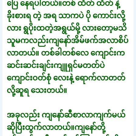
ပြေ နေရပါတယ်။တစ် ထိတ် ထိတ် နဲ့
ခိုးစားရ တဲ့ အရ သာကပဲ ပို ကောင်းလို့
လား ရွပိုးထတဲ့အရွယ်မို့ လားတော့မသိ
သူမကလည်းကျနော်အိမ်ဖက်အလာစိပ်
လာတယ်။ တစ်ခါတစ်လေ ကျောင်းက
ဆင်းဆင်းချင်းကျူရှင်မတတ်ပဲ
ကျောင်းဝတ်စုံ လေးနဲ့ ရောက်လာတတ်
လို့ဆူရ သေးတယ်။
အခုလည်း ကျနော်ဆီစာလာကျက်မယ်
ဆိုပြီးထွက်လာတယ်။ကျနော်တို့