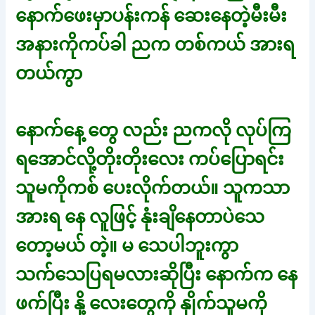
နောက်ဖေးမှာပန်းကန် ဆေးနေတဲ့မီးမီး
အနားကိုကပ်ခါ ညက တစ်ကယ် အားရ
တယ်ကွာ
နောက်နေ့ တွေ လည်း ညကလို လုပ်ကြ
ရအောင်လို့တိုးတိုးလေး ကပ်ပြောရင်း
သူမကိုကစ် ပေးလိုက်တယ်။ သူကသာ
အားရ နေ လူဖြင့် နုံးချိနေတာပဲသေ
တော့မယ် တဲ့။ မ သေပါဘူးကွာ
သက်သေပြရမလားဆိုပြီး နောက်က နေ
ဖက်ပြီး နို့ လေးတွေကို နှိုက်သူမကို