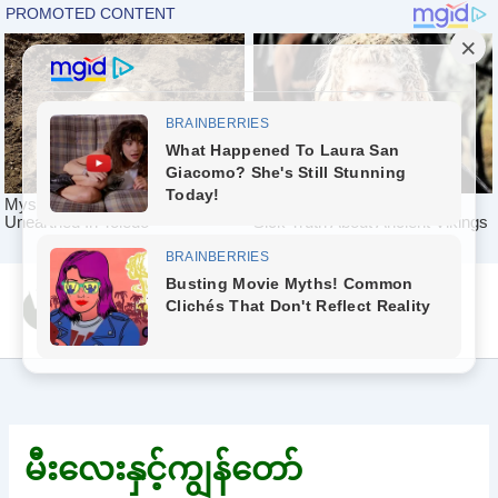
Skip
Yeah Celeb [အပြာ
to
စာပေ]
content
မီးလေးနှင့်ကျွန်တော်