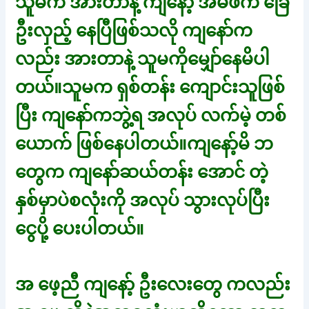
သူမက အားတာနဲ့ ကျနော့် အိမ်ဖက် ခြေ
ဦးလှည့် နေပြီဖြစ်သလို ကျနော်က
လည်း အားတာနဲ့ သူမကိုမျှော်နေမိပါ
တယ်။သူမက ရှစ်တန်း ကျောင်းသူဖြစ်
ပြီး ကျနော်ကဘွဲ့ရ အလုပ် လက်မဲ့ တစ်
ယောက် ဖြစ်နေပါတယ်။ကျနော့်မိ ဘ
တွေက ကျနော်ဆယ်တန်း အောင် တဲ့
နှစ်မှာပဲစလုံးကို အလုပ် သွားလုပ်ပြီး
ငွေပို့ ပေးပါတယ်။
အ ဖေ့ညီ ကျနော့် ဦးလေးတွေ ကလည်း