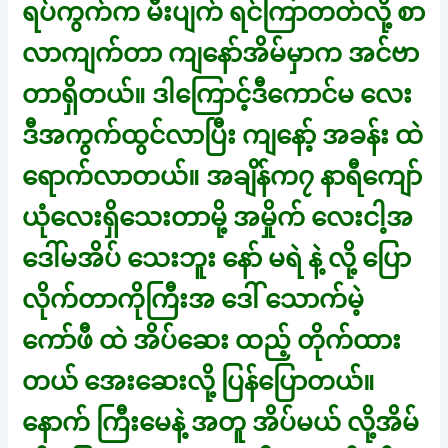
ရပ်ကွက်က မီးပျက် ရင်ကြာတတ်လို့ စာ
လာကျက်တာ ကျနော်အိမ်မှာက အင်ဗာ
တာရှိတယ်။ ဒါကြောင့်ဒီကောင်မ လေး
ဒီအကွက်ထွင်လာပြီး ကျနော့် အခန်း ထဲ
ရောက်လာတယ်။ အချိန်က၇ နာရီကျော်
ယုံလေးရှိသေးတာမို့ အမှိုက် လေးငါ့အ
ဒေါ်မအိပ် သေးဘူး နော် မရဲ နဲ့ လို့ ပြော
လိုက်တာကိုကြီးအ ဒေါ် သောက်မဲ့
ကော်ဖီ ထဲ အိပ်ဆေး ထည့် တိုက်ထား
တယ် အေးဆေးလို့ ပြန်ပြောတယ်။
နောက် ကြီးမေနဲ့ အတူ အိပ်မယ် လို့အိမ်