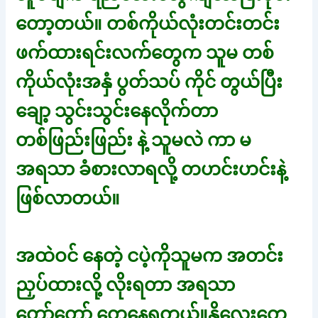
တော့တယ်။ တစ်ကိုယ်လုံးတင်းတင်း
ဖက်ထားရင်းလက်တွေက သူမ တစ်
ကိုယ်လုံးအနှံ ပွတ်သပ် ကိုင် တွယ်ပြီး
ချော့ သွင်းသွင်းနေလိုက်တာ
တစ်ဖြည်းဖြည်း နဲ့ သူမလဲ ကာ မ
အရသာ ခံစားလာရလို့ တဟင်းဟင်းနဲ့
ဖြစ်လာတယ်။
အထဲဝင် နေတဲ့ ငပဲ့ကိုသူမက အတင်း
ညှပ်ထားလို့ လိုးရတာ အရသာ
တော်တော် တွေ့နေရတယ်။နို့လေးတွေ