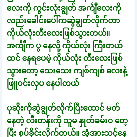
လေးကို ကွင်းလုံးချွတ် အင်္ကျီလေးကို
လည်းခေါင်းပေါ်ကဆွဲချွတ်လိုက်တာ
ကိုယ်လုံးတီးလေးဖြစ်သွားတယ်။
အင်္ကျီက ပွ နေလို့ ကိုယ်လုံး ကြီးတယ်
ထင် နေရပေမဲ့ ကိုယ်လုံး တီးလေးဖြစ်
သွားတော့ သေးသေး ကျစ်ကျစ် လေးနဲ့
ဖြူဝင်းလှပ နေပါတယ်
ပုဆိုးကိုဆွဲချွတ်လိုက်ပြီးထောင် မတ်
နေတဲ့ လီးတန်းကို သူမ နှုတ်ခမ်းဝ တေ့
ပြီး စုပ်ခိုင်းလိုက်တယ်။ အံ့အားသင့်နေ