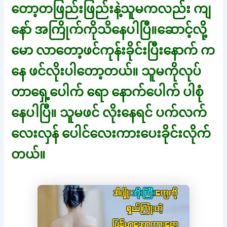
တော့တဖြည်းဖြည်းနဲ့သူမကလည်း ကျ
နော် အကြိုက်ကိုသိနေပါပြီ။ဆောင့်လို့
မော လာတော့ဖင်ကုန်းခိုင်းပြီးနောက် က
နေ ဖင်လိုးပါတော့တယ်။ သူမကိုလုပ်
တာရှေ့ပေါက် ရော နောက်ပေါက် ပါစုံ
နေပါပြီ။ သူမဖင် လိုးနေရင် ပက်လက်
လေးလှန် ပေါင်လေးကားပေးခိုင်းလိုက်
တယ်။