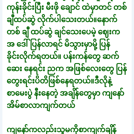
ကုန်းခိုင်းပြီး မီးဖို ချောင် ထဲမှာတင် တစ်
ချီထပ်ဆွဲ လိုက်ပါသေးတယ်။နောက်
တစ် ချီ ထပ်ဆွဲ ချင်သေးပေမဲ့ ဈေးက
အ ဒေါ်ပြန်လာရင် မိသွားမှာမို့ ပြန်
ခိုင်းလိုက်ရတယ်။ ပန်းကန်တွေ ဆက်
ဆေး နေရင်း ညက အဖြစ်လေးတွေ ပြန်
တွေးရင်းပိတိဖြစ်နေရတယ်။ဒီလိုနဲ့
စာမေးပွဲ နီးနေတဲ့ အချိန်တွေမှာ ကျနော်
အိမ်စာလာကျက်တယ်
ကျနော်ကလည်းသူမကိုစာကျက်ချိန်