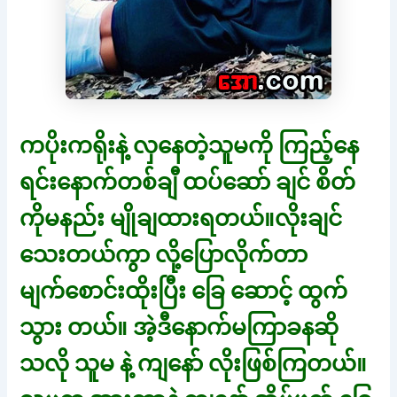
ကပိုးကရိုးနဲ့ လှနေတဲ့သူမကို ကြည့်နေ
ရင်းနောက်တစ်ချီ ထပ်ဆော် ချင် စိတ်
ကိုမနည်း မျိုချထားရတယ်။လိုးချင်
သေးတယ်ကွာ လို့ပြောလိုက်တာ
မျက်စောင်းထိုးပြီး ခြေ ဆောင့် ထွက်
သွား တယ်။ အဲ့ဒီနောက်မကြာခနဆို
သလို သူမ နဲ့ ကျနော် လိုးဖြစ်ကြတယ်။