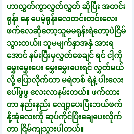
ဟာလွှတ်ကွာလွှတ်လွှတ် ဆိုပြီး အတင်း
ရုန်း နေ ပေမဲ့ရုန်းလေတင်းတင်းလေး
ဖက်လေဆိုတော့သူမမရုန်းရဲတော့ပဲငြိမ်
သွားတယ်။ သူမမျက်နှာအနှံ အားရ
အောင် နမ်းပြီးမှလွှတ်စေချင် ရင် ငါ့ကို
မွှေးမွှေးပေး မွှေးမွှေးပေးရင် လွှတ်မယ်
လို့ ပြောလိုက်တာ မရဲတစ် ရဲနဲ့ ပါးလေး
ပေါ်ဖွဖွ လေးလာနမ်းတယ်။ ဖက်ထား
တာ နည်းနည်း လျော့ပေးပြီးဘယ်ဖက်
နို့အုံလေးကို ဆုပ်ကိုင်ပြီးချေပေးလိုက်
တာ ငြိမ်ကျသွားပါတယ်။