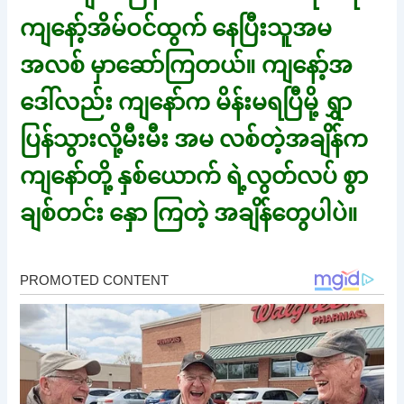
ကျနော့်အိမ်ဝင်ထွက် နေပြီးသူအမ
အလစ် မှာဆော်ကြတယ်။ ကျနော့်အ
ဒေါ်လည်း ကျနော်က မိန်းမရပြီမို့ ရွှာ
ပြန်သွားလို့မီးမီး အမ လစ်တဲ့အချိန်က
ကျနော်တို့ နှစ်ယောက် ရဲ့လွတ်လပ် စွာ
ချစ်တင်း နှော ကြတဲ့ အချိန်တွေပါပဲ။