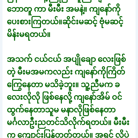
ဘောတူ ကာ မီးမီး အမနဲ့။ ကျနော်ကို
ပေးစားကြတယ်။ဆိုင်းမဆင့် ဗုံမဆင့်
မိန်းမရတယ်။
အသက် ငယ်ငယ် အပျိုချော လေးဖြစ်
တဲ့ မီးမအမကလည်း ကျနော်ကိုကြိတ်
ကြွေနေတာ မသိခဲ့ဘူး။ သူ့ညီမက ခ
လေးလိုလို ဖြစ်နေလို့ ကျနော်အိမ် ဝင်
ထွက်နေတာသူမ မနာလိုဖြစ်နေတာ
မင်္ဂလာဦးညတင်သိလိုက်ရတယ်။ မီးမီး
က ကျောင်းပြန်တတ်တယ်။ အရင် လိုပဲ