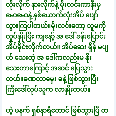
လိုးလိုက် နားလိုက်နဲ့ မိုးလင်းကာနီးမှ
မောမောနဲ့ နှစ်ယောက်လုံးအိပ် ပျော်
သွားကြပါတယ်။မိုးလင်းတော့ သူမကို
လှုပ်နှိုးပြီး ကျနော့် အ ဒေါ် ခန်းပြောင်း
အိပ်ခိုင်းလိုက်တယ်။ အိပ်ဆေး ရှိန် မပျ
ယ် သေးတဲ့ အ ဒေါ်ကလည်းမ နိုး
သေးတာကြောင့် အဆင် ပြေသွား
တယ်။ခဏတာမှေး ခနဲ့ ဖြစ်သွားပြီး
ကြီးဒေါ်လုပ်သူက လာနှိုးတယ်။
ဟဲ့ မနက် ရှစ်နာရီတောင် ဖြစ်သွားပြီ ထ