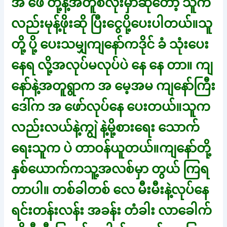
အ ဖေ တို့နဲ့အတူစလုံးမှာဆိုတော့ သူက
လည်းမုန့်ဖိုးဆို ပြီးငွေပို့ပေးပါတယ်။သူ
တို့ ပို့ ပေးသမျှကျနော်ကဒိုင် ခံ သုံးပေး
နေရ လို့အလုပ်မလုပ်ပဲ နေ နေ တာ။ ကျ
နော်နဲ့အတူရွာက အ မေ့အမ ကျနော်ကြီး
ဒေါ်က အ ဖော်လုပ်နေ ပေးတယ်။သူက
လည်းလယ်နဲ့ကျွဲ နဲ့မို့စားရေး သောက်
ရေးသူက ပဲ တာဝန်ယူတယ်။ကျနော်တို့
နှစ်ယောက်ကသူ့အလစ်မှာ တွယ် ကြရ
တာပါ။ တစ်ခါတစ် လေ မီးမီးနဲ့လုပ်နေ
ရင်းတန်းလန်း အခန်း တံခါး လာခေါက်