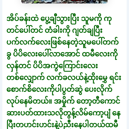
အိပ်ခန်းထဲ ပွေ့ချီသွားပြီး သူမကို ကု
တင်ပေါ်တင် တံခါးကို ဂျတ်ချပြီး
ပက်လက်လေးဖြစ်နေတဲ့သူမပေါ်တက်
ခွ ပိပိလေးပေါ်လာအောင် ထမီလေးကို
လှန်တင် ပိပိအကွဲကြောင်းလေး
တစ်လျှောက် လက်ခလယ်နဲ့ထိုးမွှေ ရင်း
စောက်စိလေးကိုပါပွတ်ဆွဲ ပေးလိုက်
လုပ်နေမိတယ်။ အမှိုက် တော့တီကောင်
ဆားပတ်ထားသလိုတွန့်လိမ်ကော့ပျံ နေ
ပြီးတဟင်းဟင်းနဲ့ပဲညီးနေပါတယ်ထမီ