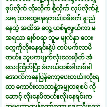
စုပ်လိုက် လိုးလိုက် စို့လိုက် လုပ်လိုက်နဲ့
အရ သာတွေ့နေရတယ်။အိစက် နူးညံ
နေတဲ့ အထိအ တွေ့ ယစ်မူးဖွယ်ကာ မ
အရသာ ချစ်စရာ သူမ မျက်နှာ လေး
တွေကိုလိုးနေရင်းနဲ့ပဲ တပ်မက်လာမိ
တယ်။ သူမကမျက်လုံးလေးမှိတ် အံ
လေးကြိတ်ပြီး ခံတယ်တစ်ခါတစ်ခါ
အောက်ကနေပြန်ကော့ပေးတယ်။လိုးရ
တာ ကောင်းလာတာနဲ့အမျှတရစပ် ကို
ဆောင့် လိုးနေမိတယ်။လိုးနေရင်းက
သူမကောကျွန်တော်ကော ချွေးသီးလေး