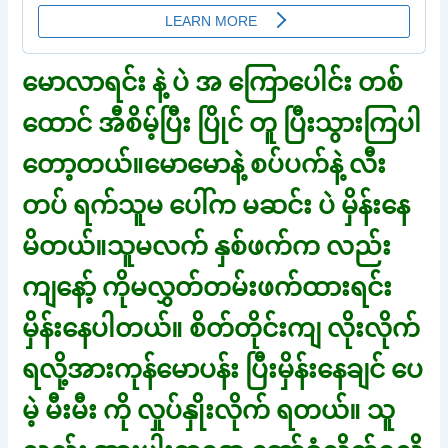
မောလာရင်း နဲ့ ပဲ အ ကြောပေါင်း တစ်
ထောင် အီစိမ့်ပြီး ပြိုင် တူ ပြီးသွားကြပါ
တော့တယ်။မောမောနဲ့ စပ်ပက်နဲ့ လီး
တပ် ရက်သူမ ပေါ်က မဆင်း ပဲ မှိန်းနေ
မိတယ်။သူမလက် နှစ်ဖက်က လည်း
ကျနော့် ကိုမလွှတ်တမ်းဖက်ထားရင်း
မှိန်းနေပါတယ်။ စိတ်တိုင်းကျ လိုးလိုက်
ရလို့အားကုန်မောပန်း ပြီးမှိန်းနေချင် ပေ
မဲ့ မီးမီး ကို လှုပ်နှိုးလိုက် ရတယ်။ သူ