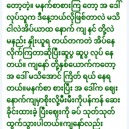
တော့တဲ့။ မနက်စာစားကြ တော့ အ ဒေါ်
လုပ်သူက ဒီနေ့ဘယ်လိုဖြစ်တာလဲ မသိ
ငါလဲအိပ်ယာထ နောက် ကျ နင် တို့လဲ
မနည်း နှိုးယူရ တယ်တကတဲ အိပ်နေ
လိုက်ကြတာဆိုပြီးဆူပွ ဆူပွ လုပ် နေ
တယ်။ ကျနော် တို့နှစ်ယောက်ကတော့
အ ဒေါ် မသိအောင် ကြိတ် ရယ် နေရ
တယ်။မနက်စာ စားပြီး အ ဒေါ်က ဈေး
နောက်ကျမှာစိုးလို့မီးမီးကိုပန်ကန် ဆေး
ခိုင်းထားခဲ့ ပြီးဈေးကို ခပ် သုတ်သုတ်
ထွက်သွားပါတယ်။ကျနော်လည်း