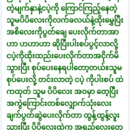
တဲ့မျက်နှာနဲ့ငပဲ့ကို ကြောင်ကြည့်နေတဲ့
သူမပိပိလေးကိုလက်ခလယ်နဲ့ထိုးမွှေပြီး
အစိလေးကိုပွတ်ချေ ပေးလိုက်တာအာ
ဟာ ဟဟာဟာ ဆိုပြီးပါးစပ်ပွင့်လာလို့
ငပဲ့ကိုထိုးထည်းပေးလိုက်တာအငိုက်မိ
သွားပြီး စုပ်ပေးနေရပါတော့တယ်။သူမ
စုပ်ပေးလို့ တင်းလာတဲ့ ငပဲ့ ကိုပါးစပ် ထဲ
ကထုတ် သူမ ပိပိလေး အဝမှာ တေ့ပြီး
အကွဲကြောင်းတစ်လျှောက်သုံးလေး
ချက်ပွတ်ဆွဲပေးလိုက်တာ ထွန့်ထွန့်လူး
သွားပြီး ပိပိလေးထဲက အရည်လေးတွေ