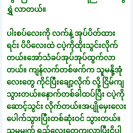
ရွှဲ လာတယ်။
ပါးစပ်လေးကို လက်နဲ့ အုပ်ပိတ်ထား
ရင်း ပိပိလေးထဲ ငပဲ့ကိုထိုးသွင်းလိုက်
တယ်။အော်သံခပ်အုပ်အုပ်ထွက်လာ
တယ်။ ကျန်လက်တစ်ဖက်က သူမနို့အုံ
လေးတွေ ကိုင်ပြီးချော့လိုက် လို့ ငြိမ်ကျ
သွားတယ်။နောက်တစ်ခါထပ်ပြီး ငပဲ့ကို
ဆောင့်သွင်း လိုက်တယ်။အပျိုမှေးလေး
ပေါက်သွားပြီးတစ်ဆုံးဝင် သွားတယ်။
သူမမျက် ရည်လေးတွေကျလာပြီးငိုပါ