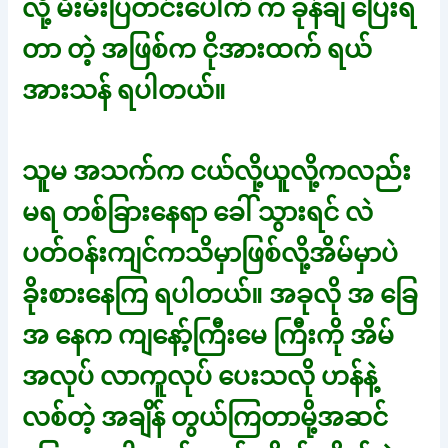
လို့ မီးမီးပြတင်းပေါက် က ခုန်ချ ပြေးရ
တာ တဲ့ အဖြစ်က ငိုအားထက် ရယ်
အားသန် ရပါတယ်။
သူမ အသက်က ငယ်လို့ယူလို့ကလည်း
မရ တစ်ခြားနေရာ ခေါ် သွားရင် လဲ
ပတ်ဝန်းကျင်ကသိမှာဖြစ်လို့အိမ်မှာပဲ
ခိုးစားနေကြ ရပါတယ်။ အခုလို အ ခြေ
အ နေက ကျနော့်ကြီးမေ ကြီးကို အိမ်
အလုပ် လာကူလုပ် ပေးသလို ဟန်နဲ့
လစ်တဲ့ အချိန် တွယ်ကြတာမို့အဆင်