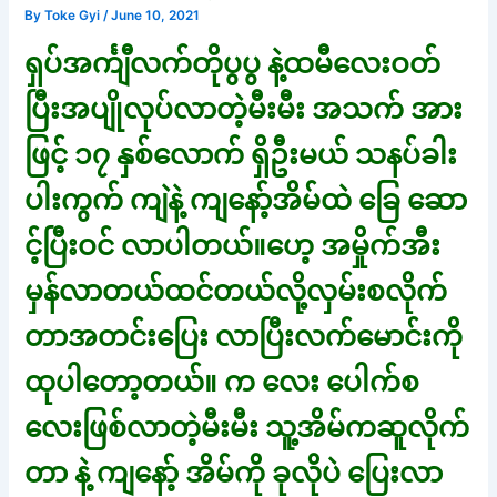
By
Toke Gyi
/
June 10, 2021
ရှပ်အင်္ကျီလက်တိုပွပွ နဲ့ထမီလေးဝတ်
ပြီးအပျိုလုပ်လာတဲ့မီးမီး အသက် အား
ဖြင့် ၁၇ နှစ်လောက် ရှိဦးမယ် သနပ်ခါး
ပါးကွက် ကျဲနဲ့ ကျနော့်အိမ်ထဲ ခြေ ဆော
င့်ပြီးဝင် လာပါတယ်။ဟေ့ အမှိုက်အီး
မှန်လာတယ်ထင်တယ်လို့လှမ်းစလိုက်
တာအတင်းပြေး လာပြီးလက်မောင်းကို
ထုပါတော့တယ်။ က လေး ပေါက်စ
လေးဖြစ်လာတဲ့မီးမီး သူ့အိမ်ကဆူလိုက်
တာ နဲ့ ကျနော့် အိမ်ကို ခုလိုပဲ ပြေးလာ