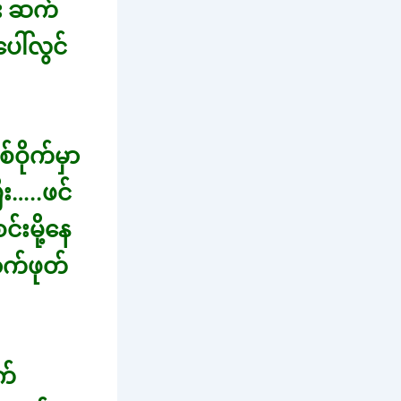
်း ဆက်
ေါ်လွင်
်ဝိုက်မှာ
း…..ဖင်
်းမို့နေ
ာက်ဖုတ်
က်