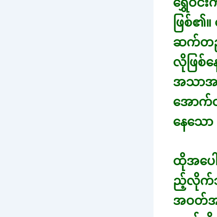
ရွှေဝင
ဖြစ်၏။ 
ဆက်တည်
လိုဖြစ်
အသာအယာဆ
အောက်ထပ
နေသော 
ထိုအပေ
ည့်လိုက်
အဝတ်အစာ