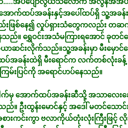
်းက…..အိပ်ပျော်လွယ်သလောက် အလွန်အအိပ
အောက်ထပ်အခန်းနှင့်အပေါ်ထပ်ရှိ သူ့အခန်
းဖြစ်နေ၍ လှုပ်ရှားသံတွေကလည်း တဆ
နေသည်။ ရွှေဝင်းအသံမကြားရအောင် ခုတင်
င်းလိုက်သည်။သူ့အခန်းမှာ မီးမှောင်န
်အခန်းထဲရှိ မီးရောင်က လက်တစ်လုံးခန့်
ကြမ်းပြင်ကို အရောင်ဟပ်နေသည်။
ါက်မှ အောက်ထပ်အခန်းဆီသို့ အသာလေးချ
သည်။ ဦးထွန်းမောင်နှင့် အဒေါ် မတင်သောင်း
းကင်းကွာ ဗလာကိုယ်တုံးလုံးကြီးဖြင့် လိ