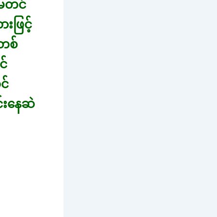
 မတင်
ဖြင့်
တစ်
င်
င်
်းနေဆဲ