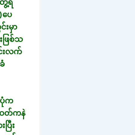
ွေ့ရ
)ပေ
်းမှာ
ီးဖြစ်သ
င်းလက်
ခံ
ပုံက
 ဆတ်ကနဲ
းပြီး