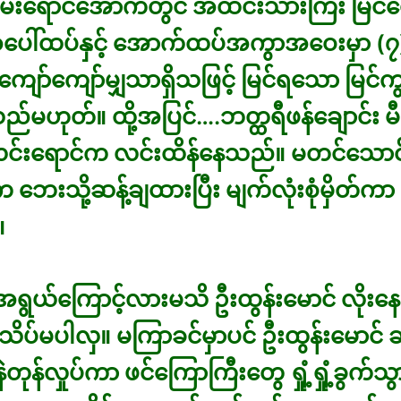
မီးရောင်အောက်တွင် အထင်းသားကြီး မြင်တ
ေါ်ထပ်နှင့် အောက်ထပ်အကွာအဝေးမှာ (၇
ျော်ကျော်မျှသာရှိသဖြင့် မြင်ရသော မြင်ကွင
်မဟုတ်။ ထို့အပြင်….ဘတ္ထရီဖန်ချောင်း မ
အလင်းရောင်က လင်းထိန်နေသည်။ မတင်သော
 ဘေးသို့ဆန့်ချထားပြီး မျက်လုံးစုံမှိတ်ကာ 
။
ယ်ကြောင့်လားမသိ ဦးထွန်းမောင် လိုးနေ
သိပ်မပါလှ။ မကြာခင်မှာပင် ဦးထွန်းမောင်
န်လှုပ်ကာ ဖင်ကြောကြီးတွေ ရှုံ့ရှုံ့ခွက်သွာ