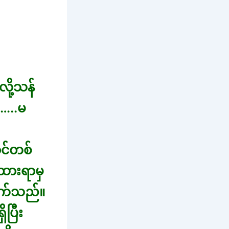
ို့သန်
……..မ
င်တစ်
 ထားရာမှ
ိုက်သည်။
ိပြီး