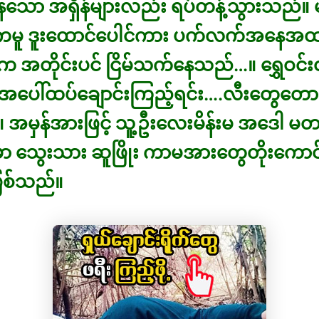
ေသော အရှိန်များလည်း ရပ်တန့်သွားသည်။
ကမူ ဒူးထောင်ပေါင်ကား ပက်လက်အနေအထား
 အတိုင်းပင် ငြိမ်သက်နေသည်…။ ရွှေဝင်း
ပေါ်ထပ်ချောင်းကြည့်ရင်း….လီးတွေတော
အမှန်အားဖြင့် သူ့ဦးလေးမိန်းမ အဒေါ မတ
ှာ သွေးသား ဆူဖြိုး ကာမအားတွေတိုးကောင
ြစ်သည်။