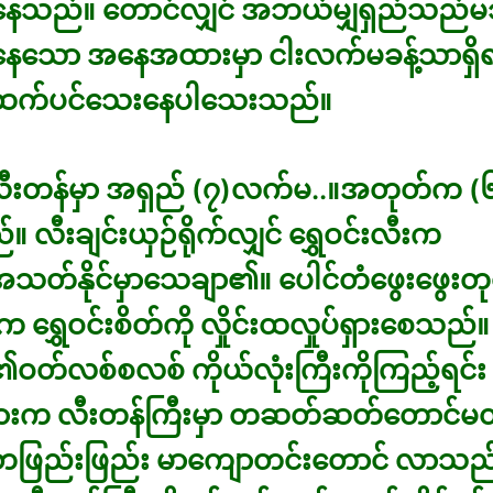
ွေနေသည်။ တောင်လျှင် အဘယ်မျှရှည်သည်
ေနေသော အနေအထားမှာ ငါးလက်မခန့်သာရှိရာ
းထက်ပင်သေးနေပါသေးသည်။
်းလီးတန်မှာ အရှည် (၇)လက်မ..။အတုတ်က 
ည်။ လီးချင်းယှဉ်ရိုက်လျှင် ရွှေဝင်းလီးက
တ်နိုင်မှာသေချာ၏။ ပေါင်တံဖွေးဖွေးတ
က ရွှေဝင်းစိတ်ကို လှိုင်းထလှုပ်ရှားစေသည်
ဝတ်လစ်စလစ် ကိုယ်လုံးကြီးကိုကြည့်ရင်း ရ
ြားက လီးတန်ကြီးမှာ တဆတ်ဆတ်တောင်မ
ြည်းဖြည်း မာကျောတင်းတောင် လာသည်။