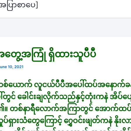
[အပြာစာပေ]
အတွေ့အကြုံ ရှိထားသူပီပီ
une 10, 2021
းတစ်ယောက် လူငယ်ပီပီအပေါ်ထပ်အနောက်ခန်
်တွင် ခေါင်းချလိုက်သည်နှင့်တုံးကနဲ အိပ်ပျ
၏။ တစ်နာရီလောက်အကြာတွင် အောက်ထ
 လှုပ်ရှားသံတွေကြောင့် ၇ွှေဝင်းဖျတ်ကနဲ နို