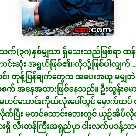
က်(၃၈)နှစ်မျှသာ ရှိသေးသည်ဖြစ်ရာ ထန်လ
ောင်းဆုံး အရွယ်ဖြစ်၏။ထိုသို့ဖြစ်ပါလျှက်
်း တုန့်ပြန်ချက်တွေက အပေးအယူ မမျှဘဲ
စက် အနေအထားဖြစ်နေသည်။ ဦးထွန်းမော
တင်သောင်းကိုယ်လုံးပေါ်တွင် မှောက်ထပ်
ိုက်ပြီး မတင်သောင်းဘေးတွင် ယှဉ်အိပ်လ
းရှိ လီးတန်ကြီးအရှည်မှာ ငါးလက်မခန့်သာရှ