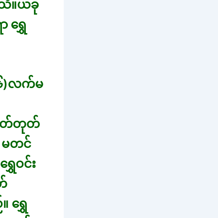
မသိ။ယခု
 ရွှေ
(၆)လက်မ
ုတ်တုတ်
။ မတင်
ွှေဝင်း
တ်
 ရွှေ