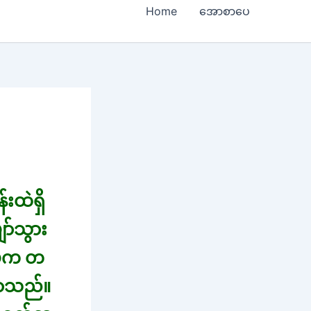
Home
အောစာပေ
းထဲရှိ
ော်သွား
ပ်က တ
းလာသည်။