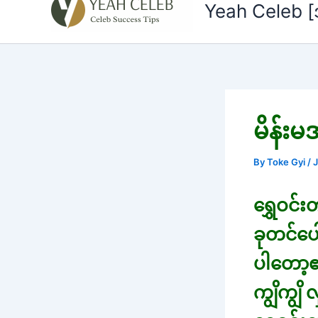
to
Yeah Celeb 
content
မိန်းမ
By
Toke Gyi
/
J
ရွှေဝင်
ခုတင်ပေါ
ပါတော့
ကျွိကျွိ