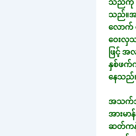
သည်ကို 
သည်။အပ
လောက် က
ဝေးလှသည
ဖြင့် 
နှစ်ဖက်က
နေသည်
အသက်အရွ
အားမာန်
ဆတ်ကနဲတု