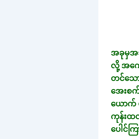
အခုမှအသ
လို့ အက
တင်သောင
အေးစက်
ယောက် မ
ကုန်းထလ
ပေါင်ကြာ