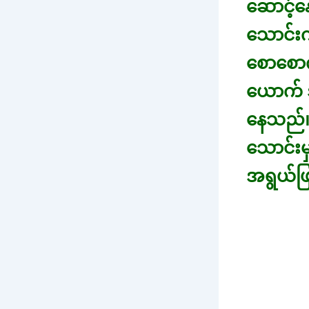
ဆောင့်န
သောင်း
စောစောက
ယောက် အ
နေသည်။ 
သောင်းမ
အရွယ်ဖ