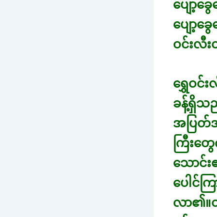
ပျော့ခ
ပျော့ခွ
ဝင်းလီ
ရွှေဝင
ခန့်ရှိသ
အပြတ်အသ
ကြီးတွေ
သောင်း၏
ပေါင်က
လာ၏။တဖ