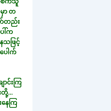
်စက်သူ
းမှာ တ
က်တည်း
ပေါ်က
ေသဖြင့်
 ပေါက်
ောင်းကြ
တို့…
ုးနေကြ