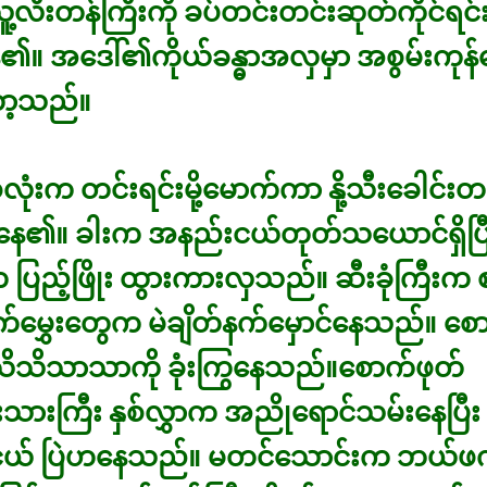
ူ့လီးတန်ကြီးကို ခပ်တင်းတင်းဆုတ်ကိုင်ရင
၏။ အဒေါ်၏ကိုယ်ခန္ဓာအလှမှာ အစွမ်းကုန်ပ
ာ့သည်။
နှစ်လုံးက တင်းရင်းမို့မောက်ကာ နို့သီးခေါင်းတစ
းနေ၏။ ခါးက အနည်းငယ်တုတ်သယောင်ရှိပြီ
 ပြည့်ဖြိုး ထွားကားလှသည်။ ဆီးခုံကြီးက စင
ာက်မွှေးတွေက မဲချိတ်နက်မှောင်နေသည်။ စေ
ိသိသာသာကို ခုံးကြွနေသည်။စောက်ဖုတ်
်းသားကြီး နှစ်လွှာက အညိုရောင်သမ်းနေပြီး
ယ် ပြဲဟနေသည်။ မတင်သောင်းက ဘယ်ဖ