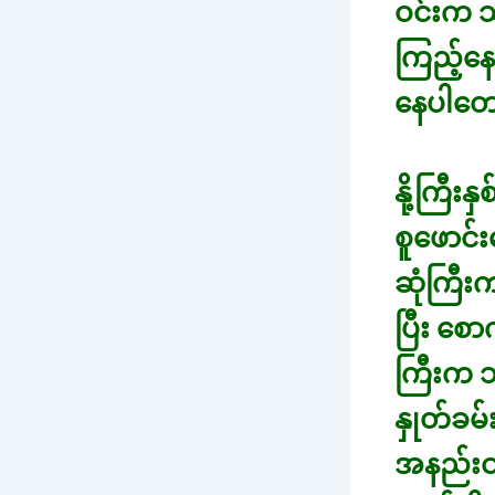
ဝင်းက သ
ကြည့်နေ
နေပါတေ
နို့ကြီး
စူဖောင်
ဆုံကြီးက
ပြီး စေ
ကြီးက သ
နှုတ်ခမ
အနည်းင