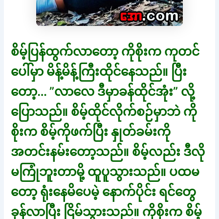
စိမ့်ပြန်ထွက်လာတော့ ကိုစိုးက ကုတင်
ပေါ်မှာ မိန့်မိန့်ကြီးထိုင်နေသည်။ ပြီး
တော့… ”လာလေ ဒီမှာခန်ထိုင်အုံး” လို့
ပြောသည်။ စိမ့်ထိုင်လိုက်စဉ်မှာဘဲ ကို
စိုးက စိမ့်ကိုဖက်ပြီး နှုတ်ခမ်းကို
အတင်းနမ်းတော့သည်။ စိမ့်လည်း ဒီလို
မကြုံဘူးတာမို့ ထူပူသွားသည်။ ပထမ
တော့ ရုံးနေမိပေမဲ့ နောက်ပိုင်း ရင်တွေ
ခုန်လာပြီး ငြိမ်သွားသည်။ ကိုစိုးက စိမ့်