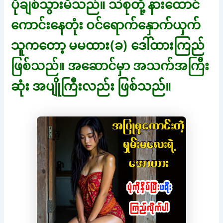
ပိုချစ်သွားမိသည်။ သဲစုတို့ နားထောင်
ကောင်းနေတုံး ဝင်ရောက်နှောက်ယှက်
သူကတော့ မမထား(ခ) ဒေါ်ထားကြည်
ဖြစ်သည်။ အဆောင်မှာ အသက်အကြီး
ဆုံး အပျိုကြီးလည်း ဖြစ်သည်။