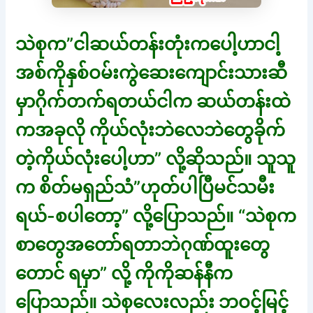
သဲစုက”ငါဆယ်တန်းတုံးကပေါ့ဟာငါ့
အစ်ကိုနှစ်ဝမ်းကွဲဆေးကျောင်းသားဆီ
မှာဂိုက်တက်ရတယ်ငါက ဆယ်တန်းထဲ
ကအခုလို ကိုယ်လုံးဘဲလေဘဲတွေခိုက်
တဲ့ကိုယ်လုံးပေါ့ဟာ” လို့ဆိုသည်။ သူသူ
က စိတ်မရှည်သံ”ဟုတ်ပါပြီမင်သမီး
ရယ်-စပါတော့” လို့ပြောသည်။ “သဲစုက
စာတွေအတော်ရတာဘဲဂုဏ်ထူးတွေ
တောင် ရမှာ” လို့ ကိုကိုဆန်နီက
ပြောသည်။ သဲစုလေးလည်း ဘဝင့်မြင့်