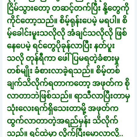
ငြိမ်သွားတော့ တဆင့်တက်ပြီး နို့တွေကို
ကိုင်တော့သည်။ စိမ့်ရုန်းပေမဲ့ မရပါ။ စိ
မ့်ခေါင်းမူးသလိုလို အံချင်သလိုလို ဖြစ်
နေပေမဲ့ ရင်တွေပိုခုန်လာပြီး နတ်ပူး
သလို တုန်ရီကာ ဖေါ်ပြမရတဲ့ခံစားမှု
တစ်မျိုး ခံစားလာခဲ့ရသည်။ စိမ့်တစ်
ချက်သိလိုက်ရတာကတော့ အဖုတ်က စို
လာတာဘဲဖြစ်သည်။ ရာသီလာပြီးတာမှ
သုံးလေးရက်ရှိသေးတာမို့ အဖုတ်က
ထွက်လာတာတဲ့အရည်မှန်း သိလိုက်
သည်။ ရင်ထဲမှာ လှိုက်ပြီးမောလာလို့..