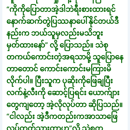
“ကိုကိုပြောတာအဲ့ဒါဘဲရီးစားထားရင်
နောက်ဆက်တွဲပြဿနာပေါ်နိုင်တယ်ဒီ
နည်းက ဘယ်သူမှလည်းမသိဘူး
မှတ်ထားနော်” လို့ ပြောသည်။ သဲစု
တကယ်ကောင်းတဲ့အရသာမို့ သူပြောနေ
တာတောင် ကောင်းကောင်းမကြားမိ
လိုက်ပါ။ ပြီးသူက ပုဆိုးကိုဖြေချပြီး
လက်နဲ့လီးကို ဆောင့်ပြရင်း ယောက်ျား
တွေကျတော့ အဲ့လိုလုပ်တာ ဆိုပြသည်။
“ငါလည်း အဲ့ဒီကတည်းကအာသာဖြေ
လုပ်တတ်သွားတာဟ”လို့ သဲစုက