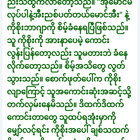
ညီးသံထွက်လာတော့သည်။ “အိုမောင်မ
လုပ်ပါနဲ့အီးညစ်ပတ်တယ်မောင်အီး” နဲ့
ကိုစိုးဘာဂျာကို စိမ့်ခံနေရပြီဖြစ်သည်။
သူ ကိုစိုးကို အားနာပေမဲ့ ကောင်း
လွန်းပြန်တော့လည်း သူမတားဘဲ ခံနေ
လိုက်တော့သည်။ စိမ့်အသိတွေ လွတ်
သွားသည်။ စောက်ဖုတ်ပေါ်က ကိုစိုး
လျာကြောင့် သူအကောင်းဆုံးအဆင့်သို့
တက်လှမ်းနေမိသည်။ ဒိထက်ဒိထက်
ကောင်းတာတွေ သူထပ်ရအုံးမှာကို
မျှော်လင့်ရင်း ကိုစိုးအပေါ် ချစ်သထက်