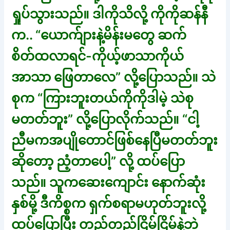
ရှုပ်သွားသည်။ ဒါကိုသိလို့ ကိုကိုဆန်နီ
က.. “ယောက်ျားနဲ့မိန်းမတွေ ဆက်
စိတ်ထလာရင်-ကိုယ့်ဖာသာကိုယ်
အာသာ ဖြေတာလေ” လို့ပြောသည်။ သဲ
စုက “ကြားဘူးတယ်ကိုကိုဒါမဲ့ သဲစု
မတတ်ဘူး” လို့ပြောလိုက်သည်။ “ငါ့
ညီမကအပျိုတောင်ဖြစ်နေပြီမတတ်ဘူး
ဆိုတော့ ညံ့တာပေါ့” လို့ ထပ်ပြော
သည်။ သူကဆေးကျောင်း နောက်ဆုံး
နှစ်မို့ ဒီကိစ္စက ရှက်စရာမဟုတ်ဘူးလို့
ထပ်ပြောပြီး တည်တည်ငြိမ်ငြိမ်နဲ့ဘဲ