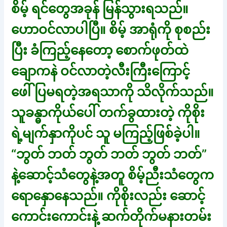
စိမ့် ရင်တွေအခုန် မြန်သွားရသည်။
ဟောဝင်လာပါပြီ။ စိမ့် အာရုံကို စုစည်း
ပြီး ခံကြည့်နေတော့ စောက်ဖုတ်ထဲ
ချောကနဲ ဝင်လာတဲ့လီးကြီးကြောင့်
ဖေါ်ပြမရတဲ့အရသာကို သိလိုက်သည်။
သူခန္ဓာကိုယ်ပေါ် တက်ခွထားတဲ့ ကိုစိုး
ရဲ့မျက်နှာကိုပင် သူ မကြည့်ဖြစ်ခဲ့ပါ။
“ဘွတ် ဘတ် ဘွတ် ဘတ် ဘွတ် ဘတ်”
နဲ့ဆောင့်သံတွေနဲ့အတူ စိမ့်ညီးသံတွေက
ရောနှောနေသည်။ ကိုစိုးလည်း ဆောင့်
ကောင်းကောင်းနဲ့ ဆက်တိုက်မနားတမ်း