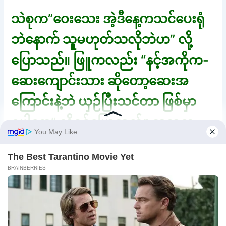
သဲစုက”ဝေးသေး အဲ့ဒီနေ့ကသင်ပေးရုံ
ဘဲနောက် သူမဟုတ်သလိုဘဲဟ” လို့
ပြောသည်။ ဖြူကလည်း “နင့်အကိုက-
ဆေးကျောင်းသား ဆိုတော့ဆေးအ
ကြောင်းနဲ့ဘဲ ယှဉ်ပြီးသင်တာ ဖြစ်မှာ
ပေါ့နော” လို့ဝင်ပြောသည်။ သူသူက
“သဲစုနင့်ဇာတ်လမ်းကဒါဘဲဆိုတော့ငါ
အိမ်သာ မပြေးရတော့ဘူး” ဆိုပြောလို့
ဝိုင်းရီပြီး စိမ့်က”နင့်ဖုန်းထဲကအောကား
ကြည့်ပြီး သွားပွတ်ပေါ့ဟာ” လို့
ပြောသည်။ သူသူက “စိမ့်ရယ်ကြည့်