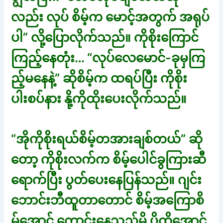
လည်း လုပ် စိမ့်က မောင့်အတွက် အရုပ်
ပါ” လို့ပြောလိုက်သည်။ ကိုစိုးကြောင်
ကြည့်နေတုံး… “လုပ်လေမောင်-ခုမှကြ
ည့်မနေနဲ့” ဆိုစိမ့်က ထရပ်ပြီး ကိုစိုး
ပါးစပ်နား နို့ကိုထိုးပေးလိုက်သည်။
“အိုကိုစိုးရယ်စိမ့်တအားချစ်တယ်” ဆို
တော့ ကိုစိုးလက်က စိမ့်ပေါင်ခွကြားဆီ
ရောက်ပြီး ပွတ်ပေးနေပြန်သည်။ ဂျင်း
ဘောင်းဘီထူတာတောင် စိမ့်အကြောစိ
မ့်အောင် ကောင်းနေသည်မို့ ပိုထိအောင်