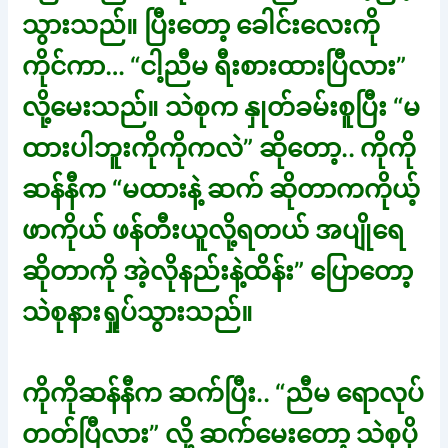
သွားသည်။ ပြီးတော့ ခေါင်းလေးကို
ကိုင်ကာ… “ငါ့ညီမ ရီးစားထားပြီလား”
လို့မေးသည်။ သဲစုက နှုတ်ခမ်းစူပြီး “မ
ထားပါဘူးကိုကိုကလဲ” ဆိုတော့.. ကိုကို
ဆန်နီက “မထားနဲ့ ဆက် ဆိုတာကကိုယ့်
ဖာကိုယ် ဖန်တီးယူလို့ရတယ် အပျိုရေ
ဆိုတာကို အဲ့လိုနည်းနဲ့ထိန်း” ပြောတော့
သဲစုနားရှုပ်သွားသည်။
ကိုကိုဆန်နီက ဆက်ပြီး.. “ညီမ ရောလုပ်
တတ်ပြီလား” လို့ ဆက်မေးတော့ သဲစုပို