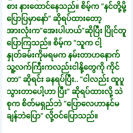
စား နားထောင်နေသည်။ စိမ့်က “နင်တို့မို့
ပြောပြမှာနော်” ဆိုရပ်ထားတော့
အားလုံးက”အေးပါဟယ်”ဆိုပြီး ပြိုင်တူ
ပြောကြသည်။ စိမ့်က “သူက ငါ့
နှုတ်ခမ်းကိုမရမက နမ်းတာဟနောက်
သူ့လက်ကြီးကလည်းငါနို့တွေကို ကိုင်
တာ” ဆိုရင်း ခနရပ်ပြီး.. “ငါလည်း ထူပူ
သွားတာပေါ့ဟာ ပြီး” ဆိုရပ်ထားလို့ သဲ
စုက စိတ်မရှည်ဘဲ “ပြောလေဟာနင်မ
ချန်ဘဲပြော” လို့ဝင်ပြောသည်။