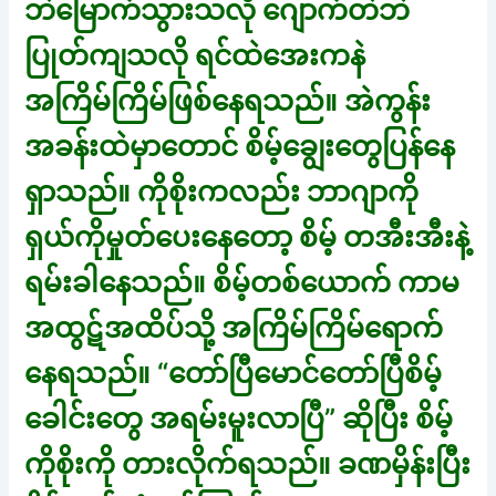
ဘဲမြောက်သွားသလို ဂျောက်တဲဘဲ
ပြုတ်ကျသလို ရင်ထဲအေးကနဲ
အကြိမ်ကြိမ်ဖြစ်နေရသည်။ အဲကွန်း
အခန်းထဲမှာတောင် စိမ့်ချွေးတွေပြန်နေ
ရှာသည်။ ကိုစိုးကလည်း ဘာဂျာကို
ရှယ်ကိုမှုတ်ပေးနေတော့ စိမ့် တအီးအီးနဲ့
ရမ်းခါနေသည်။ စိမ့်တစ်ယောက် ကာမ
အထွဋ်အထိပ်သို့ အကြိမ်ကြိမ်ရောက်
နေရသည်။ “တော်ပြီမောင်တော်ပြီစိမ့်
ခေါင်းတွေ အရမ်းမူးလာပြီ” ဆိုပြီး စိမ့်
ကိုစိုးကို တားလိုက်ရသည်။ ခဏမှိန်းပြီး