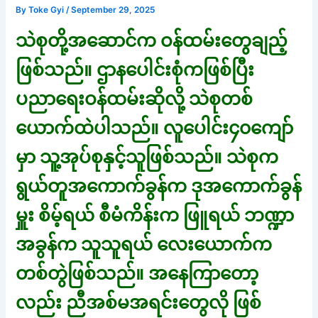
By
Toke Gyi
/
September 29, 2025
သဲစုတို့အဆောင်က ဝန်ထမ်းတွေချည့်
ဖြစ်သည်။ ဌာနပေါင်းစုံကဖြစ်ပြီး
ပညာရေးဝန်ထမ်းဆိုလို့ သဲစုတစ်
ယောက်ထဲပါသည်။ လူပေါင်း၄၀ကျော်
မှာ သူ့အုပ်စုနှင့်သူဖြစ်သည်။ သဲစုက
ရွယ်တူအကောက်ခွန်က ဒုအကောက်ခွန်
မှူး စိမ့်ရယ် စီမံကိန်းက ဖြူရယ် ဘဏ္ဍာ
အခွန်က သူသူရယ် လေးယောက်က
တစ်တွဲဖြစ်သည်။ အနေကြာတော့
လည်း ညီအစ်မအရင်းတွေလို ဖြစ်