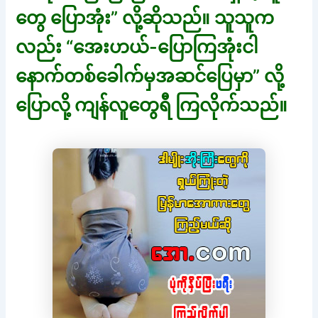
တွေ ပြောအုံး” လို့ဆိုသည်။ သူသူက
လည်း “အေးဟယ်-ပြောကြအုံးငါ
နောက်တစ်ခေါက်မှအဆင်ပြေမှာ” လို့
ပြောလို့ ကျန်လူတွေရီ ကြလိုက်သည်။