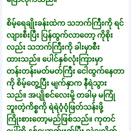
စိမ့်ရေချိုးခန်းထဲက သဘက်ကြီးကို ရင်
လျားစီးပြီး ပြန်ထွက်လာတော့ ကိုစိုး
လည်း သဘက်ကြီးကို ခါးမှာစီး
ထားသည်။ ပေါင်နှစ်လုံးကြားမှာ
တန်းတန်းမတ်မတ်ကြီး ငေါထွက်နေတာ
ကို စိမ့်တွေ့ပြီး မျက်နှာက နီရဲသွား
သည်။ အပျိုစင်လေးမို့ တခါမှ မကြုံ
ဘူးတဲ့ကိစ္စကို ရဲရဲဝံ့ဝံ့ဖြတ်သန်းဖို့
ကြိုးစားတော့မည်ဖြစ်သည်။ ကုတင်