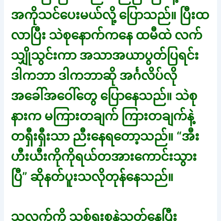
အကိုသင်ပေးမယ်လို့ ပြောသည်။ ပြီးထ
လာပြီး သဲစုနောက်ကနေ ထမီထဲ လက်
သျှိုသွင်းကာ အသာအယာပွတ်ပြရင်း
ဒါကဘာ ဒါကဘာဆို အင်္ဂလိပ်လို
အခေါ်အဝေါ်တွေ ပြောနေသည်။ သဲစု
နားက မကြားတချက် ကြားတချက်နဲ့
တရှီးရှီးသာ ညီးနေရတော့သည်။ “အီး
ဟီးယီးကိုကိုရယ်တအားကောင်းသွား
ပြီ” ဆိုနတ်ပူးသလိုတုန်နေသည်။
သူလက်ကို သစ်ရှုးစနဲ့သုတ်နေပြီး