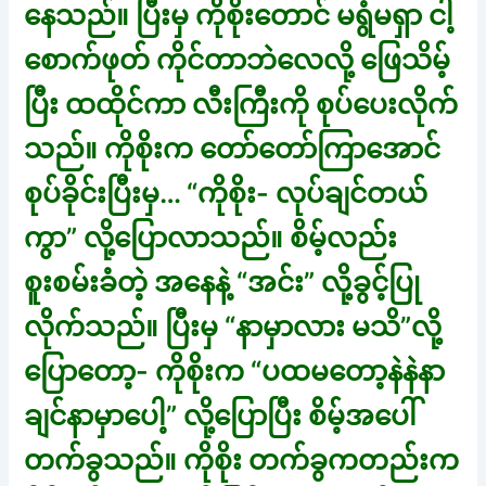
နေသည်။ ပြီးမှ ကိုစိုးတောင် မရွံမရှာ ငါ့
စောက်ဖုတ် ကိုင်တာဘဲလေလို့ ဖြေသိမ့်
ပြီး ထထိုင်ကာ လီးကြီးကို စုပ်ပေးလိုက်
သည်။ ကိုစိုးက တော်တော်ကြာအောင်
စုပ်ခိုင်းပြီးမှ… “ကိုစိုး- လုပ်ချင်တယ်
ကွာ” လို့ပြောလာသည်။ စိမ့်လည်း
စူးစမ်းခံတဲ့ အနေနဲ့ “အင်း” လို့ခွင့်ပြု
လိုက်သည်။ ပြီးမှ “နာမှာလား မသိ”လို့
ပြောတော့- ကိုစိုးက “ပထမတော့နဲနဲနာ
ချင်နာမှာပေါ့” လို့ပြောပြီး စိမ့်အပေါ်
တက်ခွသည်။ ကိုစိုး တက်ခွကတည်းက