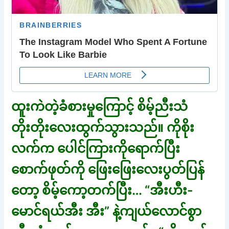
ထူးကဲတဲ့ခံစားမှုကြောင့် စိမ့်ညီးသံ
တိုးတိုးလေးထွက်သွားသည်။ ကိုစိုး
လက်က ပေါင်ကြားကိုရောက်ပြီး
စောက်ဖုတ်ကို ဖြေးဖြေးလေးပွတ်ပြန်
တော့ စိမ့်ကော့တက်ပြီး… “အီးဟီး-
မောင်ရယ်အီး အီး” နဲ့ကျယ်လောင်စွာ