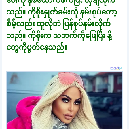
ပေါ်ကို နှစ်ယောက်ဖက်ပြီး လှဲချလိုက်
သည်။ ကိုစိုးနှုတ်ခမ်းကို နမ်းစုပ်တော့
စိမ့်လည်း သူလိုဘဲ ပြန်စုပ်နမ်းလိုက်
သည်။ ကိုစိုးက သဘက်ကိုဖြေပြီး နို့
တွေကိုပွတ်နေသည်။