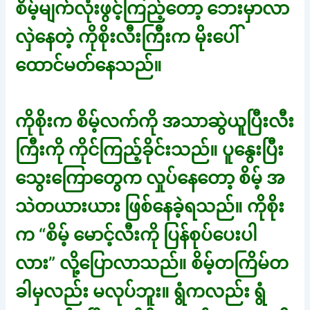
စိမ့်မျက်လုံးဖွင့်ကြည့်တော့ ဘေးမှာလာ
လှဲနေတဲ့ ကိုစိုးလီးကြီးက မိုးပေါ်
ထောင်မတ်နေသည်။
ကိုစိုးက စိမ့်လက်ကို အသာဆွဲယူပြီးလီး
ကြီးကို ကိုင်ကြည့်ခိုင်းသည်။ ပူနွေးပြီး
သွေးကြောတွေက လှုပ်နေတော့ စိမ့် အ
သဲတယားယား ဖြစ်နေခဲ့ရသည်။ ကိုစိုး
က “စိမ့် မောင့်လီးကို ပြန်စုပ်ပေးပါ
လား” လို့ပြောလာသည်။ စိမ့်တကြိမ်တ
ခါမှလည်း မလုပ်ဘူး။ ရွံကလည်း ရွံ