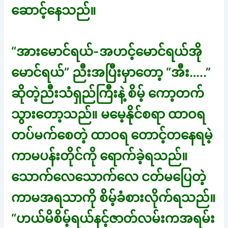
ဆောင့်နေသည်။
“အားမောင်ရယ်-အဟင့်မောင်ရယ်အို
မောင်ရယ်” ညီးအပြီးမှာတော့ “အီး…..”
ဆိုတဲ့ညီးသံရှည်ကြီးနဲ့ စိမ့် ကော့တက်
သွားတော့သည်။ မမေ့နိုင်စရာ ထာဝရ
တပ်မက်စေတဲ့ ထာဝရ တောင့်တနေရမဲ့
ကာမပန်းတိုင်ကို ရောက်ခဲ့ရသည်။
သောက်လေသောက်လေ ငတ်မပြေတဲ့
ကာမအရသာကို စိမ့်ခံစားလိုက်ရသည်။
“ဟယ်မိစိမ့်ရယ်နင့်ဇာတ်လမ်းကအရမ်း