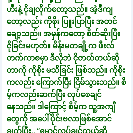
ဟီးနဲ့ ငိုချလိုက်တော့သည်။ အဲ့ဒီကျ
တော့လည်း ကိုစိုး ပြူးပြာပြီး အတင်
ချော့သည်။ အမှန်ကတော့ စိတ်ဆိုးပြီး
ငိုခြင်းမဟုတ်။ မိန်းမတချို့က ဖီးလ်
တက်ကာစမှာ ဒီလိုဘဲ ငိုတတ်တယ်ဆို
တာကို ကိုစိုး မသ်ိခြင်း ဖြစ်သည်။ ကိုစိုး
ကလည်း ကြောက်ပြီး ငြိမ်သွားသည်။ စိ
မ့်ကလည်းဆက်ပြီး လုပ်စေချင်
နေသည်။ ဒါကြောင့် စိမ့်က သူ့အကျီ
တွေကို အပေါ်ပိုင်းဗလာဖြစ်အောင်
ချွတ်ပြီး.. “မောင်လုပ်ချင်တယ်ဆို