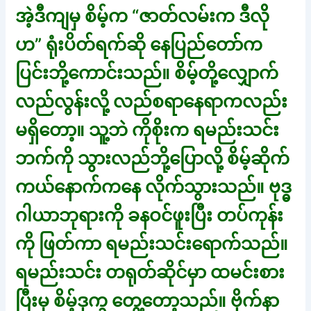
အဲ့ဒီကျမှ စိမ့်က “ဇာတ်လမ်းက ဒီလို
ဟ” ရုံးပိတ်ရက်ဆို နေပြည်တော်က
ပြင်းဘို့ကောင်းသည်။ စိမ့်တို့လျှောက်
လည်လွန်းလို့ လည်စရာနေရာကလည်း
မရှိတော့။ သူ့ဘဲ ကိုစိုးက ရမည်းသင်း
ဘက်ကို သွားလည်ဘို့ပြောလို့ စိမ့်ဆိုက်
ကယ်နောက်ကနေ လိုက်သွားသည်။ ဗုဒ္ဓ
ဂါယာဘုရားကို ခနဝင်ဖူးပြီး တပ်ကုန်း
ကို ဖြတ်ကာ ရမည်းသင်းရောက်သည်။
ရမည်းသင်း တရုတ်ဆိုင်မှာ ထမင်းစား
ပြီးမှ စိမ့်ဒုက္ခ တွေ့တော့သည်။ ဗိုက်နာ