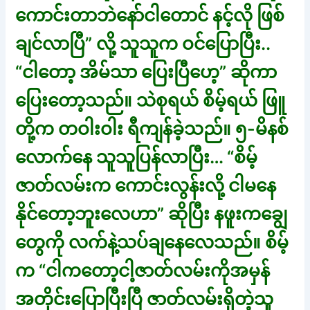
ကောင်းတာဘဲနော်ငါတောင် နင့်လို ဖြစ်
ချင်လာပြီ” လို့ သူသူက ဝင်ပြောပြီး..
“ငါတော့ အိမ်သာ ပြေးပြီဟေ့” ဆိုကာ
ပြေးတော့သည်။ သဲစုရယ် စိမ့်ရယ် ဖြူ
တို့က တဝါးဝါး ရီကျန်ခဲ့သည်။ ၅-မိနစ်
လောက်နေ သူသူပြန်လာပြီး… “စိမ့်
ဇာတ်လမ်းက ကောင်းလွန်းလို့ ငါမနေ
နိုင်တော့ဘူးလေဟာ” ဆိုပြီး နဖူးကချွေ
တွေကို လက်နဲ့သပ်ချနေလေသည်။ စိမ့်
က “ငါကတော့ငါ့ဇာတ်လမ်းကိုအမှန်
အတိုင်းပြောပြီးပြီ ဇာတ်လမ်းရှိတဲ့သူ