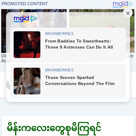
Skip
Yeah Celeb [အပြာ
to
စာပေ]
content
မိန်းကလေးတွေစုမိကြရင်