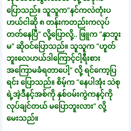
ပြောသည်။ သူသူက”နင်ကလဲတုံးပ
ဟယ်ငါဆို ၈ တန်းကတည်းကလုပ်
တတ်နေပြီ” လို့ပြောလို့.. ဖြူက “နှာဘူး
မ” ဆိုဝင်ပြောသည်။ သူသူက “ဟူတ်
ဘူးလေဟယ်ဒါကြောင့်ငါ့ရီးစား
အကြောမခံရတာပေါ့” လို့ ရင်ကော့ပြ
ရင်း ပြောသည်။ စိမ့်က “နေပါအုံး သဲစု
ရဲ့အဲ့ဒီနင့်အစ်ကို နှစ်ဝမ်းကွဲကနင့်ကို
လုပ်ချင်တယ် မပြောဘူးလား” လို့
မေးသည်။