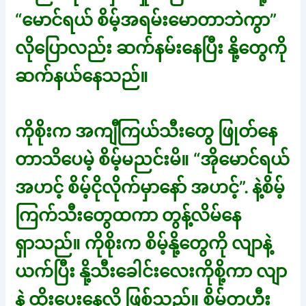
“မောင်ရယ် စိမ့်အရမ်းမောတာဘဲကွာ”
လိုပြောလည်း ဆက်နမ်းနေပြီး နို့တွေကို
ဆက်နယ်နေသည်။
ကိုစိုးက အကျီကြယ်သီးတွေ ဖြုတ်နေ
တာသိပေမဲ့ စိမ့်မညင်းမိ။ “အိုမောင်ရယ်
အဟင့် စိမ့်ငိုလိုက်မှာနော် အဟင့်”. နဲ့စိမ့်
ကြက်သီးတွေထကာ တွန့်လိမ်နေ
ရှာသည်။ ကိုစိုးက စိမ့်နို့တွေကို လျာနဲ့
ယက်ပြီး နို့သီးခေါင်းလေးကိုစို့ကာ လျာ
နဲ့ ထိုးပေးနေလို့ ဖြစ်သည်။ စိမ့်တဟီး