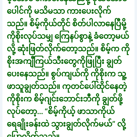
ပေါင်ကို မသိမသာ ကားပေးလိုက်
သည်။ စိမ့်ကိုယ်တိုင် စိတ်ပါလာနေပြီမို့
ကိုစိုးလုပ်သမျှ ကြေနပ်စွာနဲ့ ခံတော့မယ်
လို့ ဆုံးဖြတ်လိုက်တော့သည်။ စိမ့်က ကို
စိုးအကျီကြယ်သီးတွေကိုဖြုပြီး ချွတ်
ပေးနေသည်။ စွပ်ကျယ်ကို ကိုစိုးက သူ့
ဖာသူချွတ်သည်။ ကုတင်ပေါ်ထိုင်နေတဲ့
ကိုစိုးက စိမ့်ဂျင်းဘောင်းဘီကို ချွတ်ဖို့
လုပ်တော့… “စိမ့်ကိုယ့် ဖာသာကိုယ်
ရေချိုးခန်းထဲ သွားချွတ်လိုက်မယ်” လို့
ပြောလိုက်သည်။