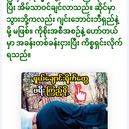
ပြီး အိမ်သာဝင်ချင်လာသည်။ ဆိုင်မှာ
သွားဘို့ကလည်း ဂျင်းဘောင်းဘီရှည်နဲ့
မို့ မဖြစ်။ ကိုစိုးအစီအစဉ်နဲ့ ဟော်တယ်
မှာ အခန်းတစ်ခန်းငှားပြီး ကိစ္စရှင်းလိုက်
ရသည်။