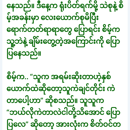
နေသည်။ ဒီနေ့က ရုံးပိတ်ရက်မို့ သဲစုနဲ့ စိ
မ့်အခန်းမှာ လေးယောက်စုမိပြီး
ရောက်တတ်ရာရာတွေ ပြောရင်း စိမ့်က
သူ့ဘဲနဲ့ ချိမ်းတွေ့တဲ့အကြောင်းကို ပြော
ပြနေသည်။
စိမ့်က.. “သူက အရမ်းဆိုးတာဟဲ့နှစ်
ယောက်ထဲဆိုတော့သူကဲချင်တိုင်း ကဲ
တာပေါ့ဟာ” ဆိုစသည်။ သူသူက
“ဘယ်လိုကဲတာလဲငါတို့သိအောင် ပြော
ပြလေ” ဆိုတော့ အားလုံးက စိတ်ဝင်တ