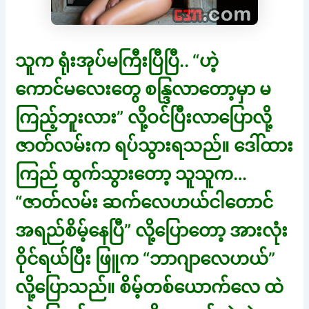
သူက ရုံးအုပ်မကြီးပြီပြီ.. “ဟဲ့
ကောင်မလေးတွေ စန္ဒြလာတော့မှာ မ
ကြည့်ဘူးလား” လို့ဝင်ပြီးလာပြောလို့
ဇာတ်လမ်းက ရပ်သွားရသည်။ ဒေါ်ထား
ကြည် ထွက်သွားတော့ သူသူက…
“ဇာတ်လမ်း ဆက်လေဟယ်ငါတောင်
အရည်စိမ့်နေပြီ” လို့ပြောတော့ အားလုံး
ဝိုင်ရယ်ပြီး ဖြူက “ဘာဂျာလေဟယ်”
လို့ပြောသည်။ စိမ့်တစ်ယောက်လေ ထဲ