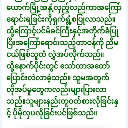
ယောက်မြို့အနှံ့လှည့်လည်ကာအကြော်
ရောင်းရခြင်းကိုရှက်ရွံ့စပြုလာသည်။
ထို့ကြောင့်ပင်မိခင်ကြီးနှင့်အတိုက်ခံပြု
ပြီးအကြော်ရောင်းသည့်တာဝန်ကို ညီမ
ငယ်ဖြစ်သူထံ လွှဲအပ်လိုက်သည်။
ထို့နောက်ပိုင်းတွင် သော်တာအတော်
ပြောင်းလဲလာခဲ့သည်။ သူမအတွက်
လိုအပ်မှုတွေကလည်းများပြားလာ
သည်။သူများနည်းတူဝတ်စားလိုခြင်းနှ
င့် ပိုမိုလှပလိုခြင်းပင်ဖြစ်သည်။