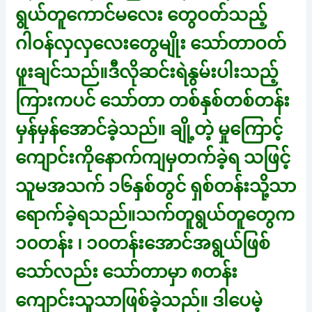
ရွယ်တူကောင်မလေး တွေဝတ်သည့်
ဂါဝန်လှလှလေးတွေမျိုး သော်တာဝတ်
ဖူးချင်သည်။ဒီလိုဆင်းရဲနွမ်းပါးသည့်
ကြားကပင် သော်တာ တစ်နှစ်တစ်တန်း
မှန်မှန်အောင်ခဲ့သည်။ ချို့တဲ့ မှုကြောင့်
ကျောင်းကိုနောက်ကျမှတက်ခဲ့ရ သဖြင့်
သူမအသက် ၁၆နှစ်တွင် ရှစ်တန်းသို့သာ
ရောက်ခဲ့ရသည်။သက်တူရွယ်တူတွေက
၁၀တန်း ၊ ၁၀တန်းအောင်အရွယ်ဖြစ်
သော်လည်း သော်တာမှာ ၈တန်း
ကျောင်းသူသာဖြစ်ခဲ့သည်။ ဒါပေမဲ့