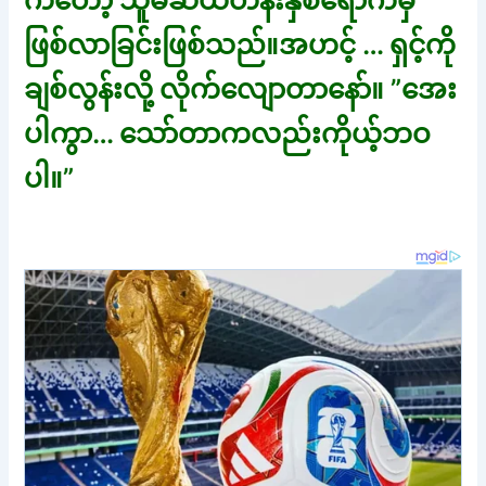
ကတော့ သူမဆယ်တန်းနှစ်ရောက်မှ
ဖြစ်လာခြင်းဖြစ်သည်။အဟင့် … ရှင့်ကို
ချစ်လွန်းလို့ လိုက်လျောတာနော်။ ”အေး
ပါကွာ… သော်တာကလည်းကိုယ့်ဘဝ
ပါ။”