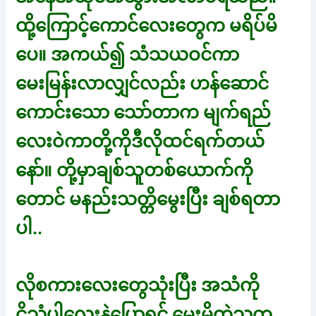
ထို့ကြောင့်ကောင်လေးတွေက မရိပ်မိ
ပေ။ အကယ်၍ သံသယဝင်ကာ
မေးမြန်းလာလျှင်လည်း ဟန်ဆောင်
ကောင်းသော သော်တာက မျက်ရည်
လေးဝဲကာတို့ကိုဒီလိုထင်ရက်တယ်
နော်။ တို့မှာချစ်သူတစ်ယောက်ကို
တောင် မနည်းသတ္တိမွေးပြီး ချစ်ရတာ
ပါ..
လိုစကားလေးတွေသုံးပြီး အသံကို
ငိုသံပါလေးနဲ့ပြောရင် မေးမိတဲ့သူက