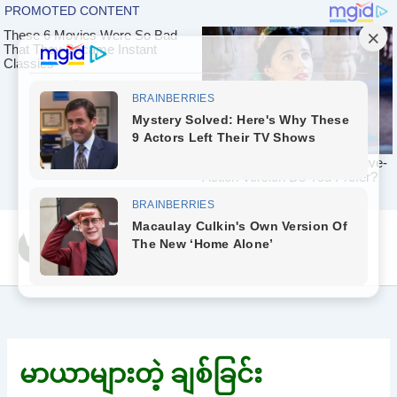
Skip
Yeah Celeb [အပြာ
to
စာပေ]
content
မာယာများတဲ့ ချစ်ခြင်း