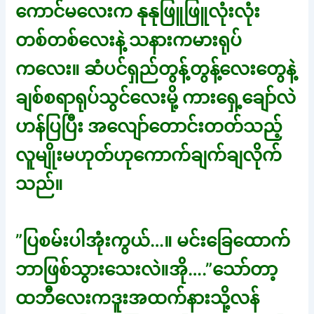
ကောင်မလေးက နုနုဖြူဖြူလုံးလုံး
တစ်တစ်လေးနဲ့ သနားကမားရုပ်
ကလေး။ ဆံပင်ရှည်တွန့်တွန့်လေးတွေနဲ့
ချစ်စရာရုပ်သွင်လေးမို့ ကားရှေ့ချော်လဲ
ဟန်ပြပြီး အလျော်တောင်းတတ်သည့်
လူမျိုးမဟုတ်ဟုကောက်ချက်ချလိုက်
သည်။
”ပြစမ်းပါအုံးကွယ်…။ မင်းခြေထောက်
ဘာဖြစ်သွားသေးလဲ။အို….”သော်တာ့
ထဘီလေးကဒူးအထက်နားသို့လန်