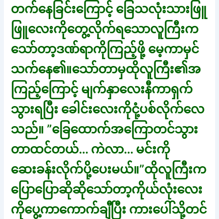
တက်နေခြင်းကြောင့် ခြေသလုံးသားဖြူ
ဖြူလေးကိုတွေ့လိုက်ရသောလူကြီးက
သော်တာ့ဒဏ်ရာကိုကြည့်ဖို့ မေ့ကာမှင်
သက်နေ၏။သော်တာမှထိုလူကြီး၏အ
ကြည့်ကြောင့် မျက်နှာလေးနီကာရှက်
သွားရပြီး ခေါင်းလေးကိုငုံ့ပစ်လိုက်လေ
သည်။ ”ခြေထောက်အကြောတင်သွား
တာထင်တယ်… ကဲလာ… မင်းကို
ဆေးခန်းလိုက်ပို့ပေးမယ်။”ထိုလူကြီးက
ပြောပြောဆိုဆိုသော်တာ့ကိုယ်လုံးလေး
ကိုပွေ့ကာကောက်ချီပြီး ကားပေါ်သို့တင်