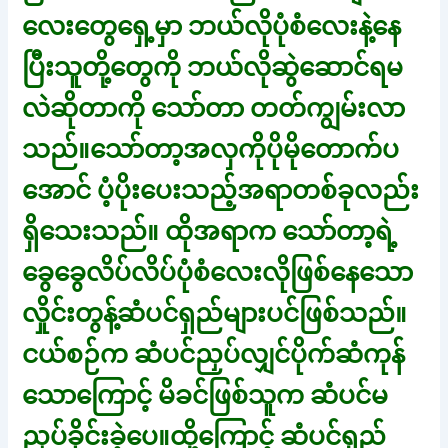
လေးတွေရှေ့မှာ ဘယ်လိုပုံစံလေးနဲ့နေ
ပြီးသူတို့တွေကို ဘယ်လိုဆွဲဆောင်ရမ
လဲဆိုတာကို သော်တာ တတ်ကျွမ်းလာ
သည်။သော်တာ့အလှကိုပိုမိုတောက်ပ
အောင် ပံ့ပိုးပေးသည့်အရာတစ်ခုလည်း
ရှိသေးသည်။ ထိုအရာက သော်တာ့ရဲ့
ခွေခွေလိပ်လိပ်ပုံစံလေးလိုဖြစ်နေသော
လှိုင်းတွန့်ဆံပင်ရှည်များပင်ဖြစ်သည်။
ငယ်စဉ်က ဆံပင်ညှပ်လျှင်ပိုက်ဆံကုန်
သောကြောင့် မိခင်ဖြစ်သူက ဆံပင်မ
ညှပ်ခိုင်းခဲ့ပေ။ထို့ကြောင့် ဆံပင်ရှည်