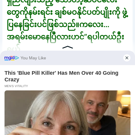
တွေကိုနမ်းရင်း ချစ်မဝနိုင်ပတ်ပျိုးကို ဖွဲ့
ပြနေခြင်းပင်ဖြစ်သည်။ကလေး…
အရမ်းမောနေပြီလားဟင်”ရပါတယ်ဦး
ရယ်…
ဦးရဲ့ ကြင်နာယုယမှုတွေက သော်တာ့ရဲ့
ဘဝအမောတွေလောက်တော့မမောပါ
ဘူး။”သော်တာက ဦးလှမြိုင် သူမရဲ့
ဆင်းရဲနွမ်းပါးမှုကို ပိုပြီးဂရုပြုမိစေရန်
သနားအောင်ပြောလိုက်သည်။ ဦးလှ