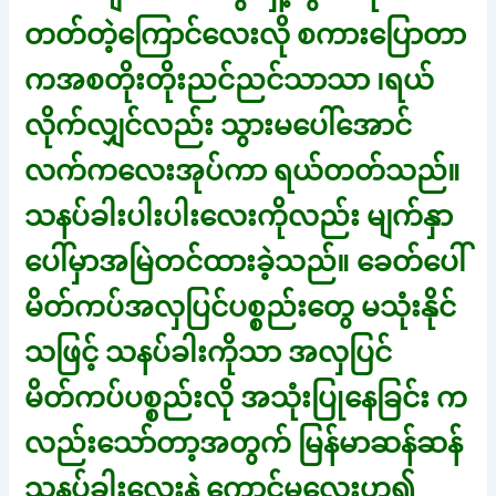
တတ်တဲ့ကြောင်လေးလို စကားပြောတာ
ကအစတိုးတိုးညင်ညင်သာသာ ၊ရယ်
လိုက်လျှင်လည်း သွားမပေါ်အောင်
လက်ကလေးအုပ်ကာ ရယ်တတ်သည်။
သနပ်ခါးပါးပါးလေးကိုလည်း မျက်နှာ
ပေါ်မှာအမြဲတင်ထားခဲ့သည်။ ခေတ်ပေါ်
မိတ်ကပ်အလှပြင်ပစ္စည်းတွေ မသုံးနိုင်
သဖြင့် သနပ်ခါးကိုသာ အလှပြင်
မိတ်ကပ်ပစ္စည်းလို အသုံးပြုနေခြင်း က
လည်းသော်တာ့အတွက် မြန်မာဆန်ဆန်
သနပ်ခါးလေးနဲ့ ကောင်မလေးဟူ၍