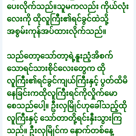
ပေးလိုက်သည်။သူမကလည်း ကိုယ်လုံး
လေးကို ထိုလူကြီး၏ရင်ခွင်ထဲသို့
အစွမ်းကုန်အပ်ထားလိုက်သည်။
သည်တော့သော်တာ့ရဲ့နူးညံ့အိစက်
သောရင်သားစိုင်လေးတွေက ထို
လူကြီး၏ရင်ခွင်ကျယ်ကြီးနှင့် ပွတ်ထိမိ
နေခြင်းကထိုလူကြီးရင်ကိုလှိုက်မော
စေသည်ပေါ့။ ဦးလှမြိုင်ဟုခေါ်သည့်ထို
လူကြီးနှင့် သော်တာတို့ရင်းနှီးသွားကြ
သည်။ ဦးလှမြိုင်က နောက်တစ်နေ့