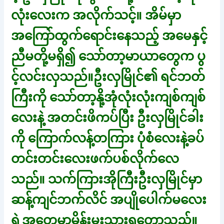
လုံးလေးက အလိုက်သင့်။ အိမ်မှာ
အကြော်ထွက်ရောင်းနေသည့် အမေနှင့်
ညီမတို့မရှိ၍ သော်တာ့မာယာတွေက ပွ
င့်လင်းလှသည်။ဦးလှမြိုင်၏ ရင်ဘတ်
ကြီးကို သော်တာ့နို့အုံလုံးလုံးကျစ်ကျစ်
လေးနဲ့ အတင်းဖိကပ်ပြီး ဦးလှမြိုင်ခါး
ကို ကြောက်လန့်တကြား ပုံစံလေးနဲ့ခပ်
တင်းတင်းလေးဖက်ပစ်လိုက်လေ
သည်။ သက်ကြားအိုကြီးဦးလှမြိုင်မှာ
ဆန့်ကျင်ဘက်လိင် အပျိုပေါက်မလေး
ရဲ့အတွေ့မှာမိန်းမူးသွားရတော့သည်။