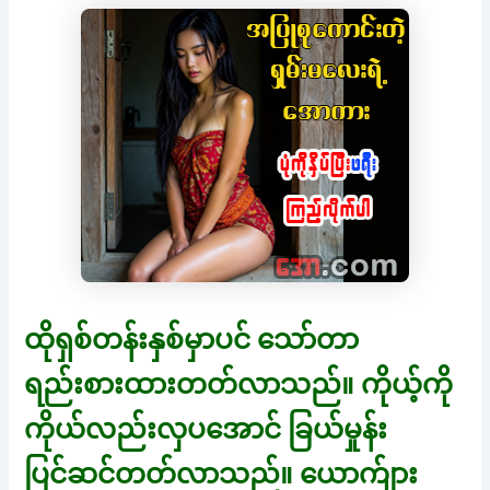
ထိုရှစ်တန်းနှစ်မှာပင် သော်တာ
ရည်းစားထားတတ်လာသည်။ ကိုယ့်ကို
ကိုယ်လည်းလှပအောင် ခြယ်မှုန်း
ပြင်ဆင်တတ်လာသည်။ ယောက်ျား