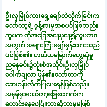
ဦးလှမြိုင်ကားရှေ့ချော်လဲလိုက်ခြင်းက
သော်တာ့ရဲ့ စွန့်စားမှုအစပင်ဖြစ်သည်။
သူမက ထိုအခြေအနေမှနေ၍သူမဘဝ
အတွက် အများကြီးမျှော်မှန်းထားသည်
ပင်ဖြစ်၏။ တတိယမြောက်တွေ့ဆုံမှု
ညနေခင်း၌ထုံးစံအတိုင်းဦးလှမြိုင်
ပေါက်ချလာပြန်၏။သော်တာကို
ဆေးခန်းလိုက်ပြပေးရန်ဖြစ်သည်။
အမှန်မှာသော်တာ့ခြေထောက်က
ကောင်းနေပေပြီ။ဘာဆိုဘာမှမဖြစ်