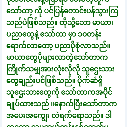
သော်တာ့ ကို ပင်ပြန်တောင်းပန်သွားကြ
သည်ပဲဖြစ်သည်။ ထိုသို့သော မာယာ၊
ပညာတွေနဲ့ သော်တာ မှာ ၁၀တန်း
ရောက်လာတော့ ပညာပိုစုံလာသည်။
မာယာတွေပိုများလာတဲ့သော်တာက
ကြိုက်သမျှအားလုံးလိုလို သူဌေးသား
တွေချည်းပင်ဖြစ်သည်။ ပိုက်ဆံရှိ
သူဌေးသားတွေကို သော်တာကအပိုင်
ချုပ်ထားသည် ။နောက်ပြီးသော်တာက
အပေးအကျွေး လဲရက်ရောသည်။ ဒါ