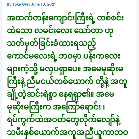
By
Toke Gyi
/
June 10, 2021
အထက်တန်းကျောင်းကြီးရဲ့ တစ်စင်း
ထဲသော လမင်းလေး သော်တာ ဟု
သတ်မှတ်ခြင်းခံထားရသည့်
ကောင်မလေးရဲ့ ဘဝမှာ ပန်းကလေး
များကဲ့သို့ မလှပရှာပေ။ အမေမုဆိုးမ
ကြီးနဲ့ ညီမငယ်တစ်ယောက် တို့နဲ့ အတူ
ချို့တဲ့ဆင်းရဲစွာ နေရရှာ၏။ အမေ
မုဆိုးမကြီးက အကြော်ရောင်း ၊
ရပ်ကွက်ထဲအဝတ်တွေလိုက်လျော်နဲ့
သမီးနှစ်ယောက်အကူအညီယူကာဘဝ