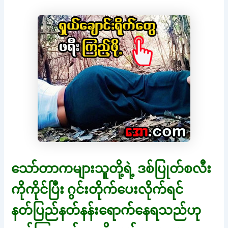
သော်တာကများသူတို့ရဲ့ ဒစ်ပြုတ်စလီး
ကိုကိုင်ပြီး ဂွင်းတိုက်ပေးလိုက်ရင်
နတ်ပြည်နတ်နန်းရောက်နေရသည်ဟု