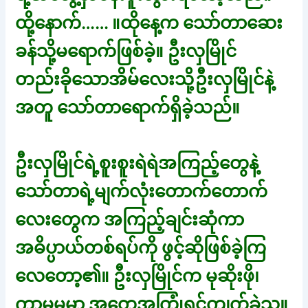
ထို့နောက်…… ။ထိုနေ့က သော်တာဆေး
ခန်သို့မရောက်ဖြစ်ခဲ့။ ဦးလှမြိုင်
တည်းခိုသောအိမ်လေးသို့ဦးလှမြိုင်နဲ့
အတူ သော်တာရောက်ရှိခဲ့သည်။
ဦးလှမြိုင်ရဲ့စူးစူးရဲရဲအကြည့်တွေနဲ့
သော်တာရဲ့မျက်လုံးတောက်တောက်
လေးတွေက အကြည့်ချင်းဆုံကာ
အဓိပ္ပာယ်တစ်ရပ်ကို ဖွင့်ဆိုဖြစ်ခဲ့ကြ
လေတော့၏။ ဦးလှမြိုင်က မုဆိုးဖို၊
ကာမမှုမှာ အတွေ့အကြုံရင့်ကျက်ခဲ့သူ။