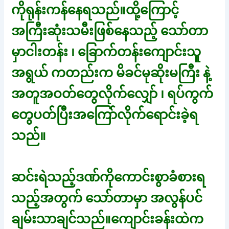
ကိုရုန်းကန်နေရသည်။ထို့ကြောင့်
အကြီးဆုံးသမီးဖြစ်နေသည့် သော်တာ
မှာငါးတန်း ၊ ခြောက်တန်းကျောင်းသူ
အရွယ် ကတည်းက မိခင်မုဆိုးမကြီး နဲ့
အတူအဝတ်တွေလိုက်လျှော် ၊ ရပ်ကွက်
တွေပတ်ပြီးအကြော်လိုက်ရောင်းခဲ့ရ
သည်။
ဆင်းရဲသည့်ဒဏ်ကိုကောင်းစွာခံစားရ
သည့်အတွက် သော်တာမှာ အလွန်ပင်
ချမ်းသာချင်သည်။ကျောင်းခန်းထဲက