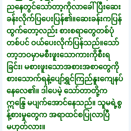
ညနေတွင်သော်တာ့ကိုလာခေါ်ပြီးဆေး
ခန်းလိုက်ပြပေးပြန်၏။ဆေးခန်းကပြန်
ထွက်တော့လည်း စားစရာတွေတစ်ပုံ
တစ်ပင် ဝယ်ပေးလိုက်ပြန်သည်။သော်
တာ့ဘဝမှာမစီးဖူးသောကားကိုစီးရ
ခြင်း၊ မစားဖူးသောအစားအစာတွေကို
စားသောက်ရနဲ့ပျော်ရွှင်ကြည်နူးကျေနပ်
နေလေ၏။ ဒါပေမဲ့ သော်တာတို့က
ဣန္ဒြေ မပျက်အောင်နေသည်။ သူမရဲ့စွ
န့်စားမှုတွေက အရာထင်စပြုလာပြီ
မဟုတ်လား။