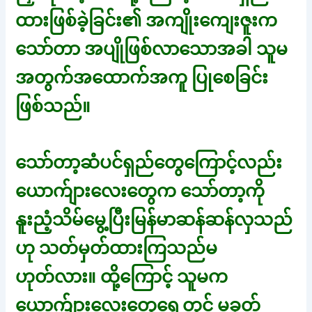
ထားဖြစ်ခဲ့ခြင်း၏ အကျိုးကျေးဇူးက
သော်တာ အပျိုဖြစ်လာသောအခါ သူမ
အတွက်အထောက်အကူ ပြုစေခြင်း
ဖြစ်သည်။
သော်တာ့ဆံပင်ရှည်တွေကြောင့်လည်း
ယောက်ျားလေးတွေက သော်တာ့ကို
နူးညံ့သိမ်မွေ့ပြီးမြန်မာဆန်ဆန်လှသည်
ဟု သတ်မှတ်ထားကြသည်မ
ဟုတ်လား။ ထို့ကြောင့် သူမက
ယောက်ျားလေးတွေရှေ့တွင် မခုတ်