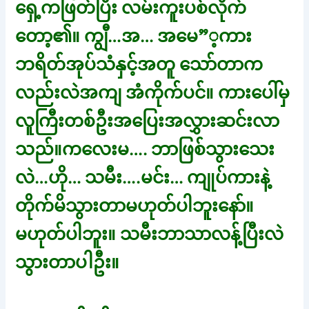
ရှေ့ကဖြတ်ပြီး လမ်းကူးပစ်လိုက်
တော့၏။ ကျွီ…အ… အမေ”့ကား
ဘရိတ်အုပ်သံနှင့်အတူ သော်တာက
လည်းလဲအကျ အံကိုက်ပင်။ ကားပေါ်မှ
လူကြီးတစ်ဦးအပြေးအလွှားဆင်းလာ
သည်။ကလေးမ…. ဘာဖြစ်သွားသေး
လဲ…ဟို… သမီး….မင်း… ကျုပ်ကားနဲ့
တိုက်မိသွားတာမဟုတ်ပါဘူးနော်။
မဟုတ်ပါဘူး။ သမီးဘာသာလန့်ပြီးလဲ
သွားတာပါဦး။