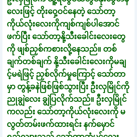
လေးဖြင့် တိုးဝှေ့ဝင်နေတဲ့ သော်တာ့
ကိုယ်လုံးလေးကိုကျစ်ကျစ်ပါအောင်
ဖက်ပြီး သော်တာ့နို့သီးခေါင်းလေးတွေ
ကို ဖျစ်ညှစ်ကစားလို့နေသည်။ တစ်
ချက်တစ်ချက် နို့သီးခေါင်းလေးကိုမချ
င့်မရဲဖြင့် ညှစ်လိုက်မှုကြောင့် သော်တာ
မှာ တွန့်ခနဲဖြစ်ဖြစ်သွားပြီး ဦးလှမြိုင်ကို
ညုချွဲလေး ချွဲပြလိုက်သည်။ ဦးလှမြိုင်
ကလည်း သော်တာ့ကိုယ်လုံးလေးကို မ
လွတ်တမ်းဖက်ထားရင်း နက်မှောင်
ရှည်လျားသည့် သော်တာ့ဆံပင်လေး