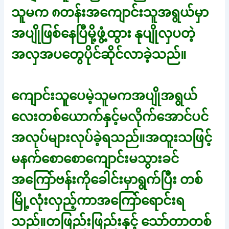
သူမက ၈တန်းအကျောင်းသူအရွယ်မှာ
အပျိုဖြစ်နေပြီမို့ဖွံ့ထွား နုပျိုလှပတဲ့
အလှအပတွေပိုင်ဆိုင်လာခဲ့သည်။
ကျောင်းသူပေမဲ့သူမကအပျိုအရွယ်
လေးတစ်ယောက်နှင့်မလိုက်အောင်ပင်
အလုပ်များလုပ်ခဲ့ရသည်။အထူးသဖြင့်
မနက်စောစောကျောင်းမသွားခင်
အကြော်ဗန်းကိုခေါင်းမှာရွက်ပြီး တစ်
မြို့လုံးလှည့်ကာအကြော်ရောင်းရ
သည်။တဖြည်းဖြည်းနှင့် သော်တာတစ်