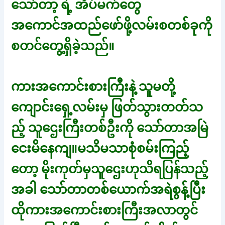
သော်တာ့ ရဲ့ အိပ်မက်တွေ
အကောင်အထည်ဖော်ဖို့လမ်းစတစ်ခုကို
စတင်တွေ့ရှိခဲ့သည်။
ကားအကောင်းစားကြီးနဲ့ သူမတို့
ကျောင်းရှေ့လမ်းမှ ဖြတ်သွားတတ်သ
ည့် သူဌေးကြီးတစ်ဦးကို သော်တာအမြဲ
ငေးမိနေကျ။မသိမသာစုံစမ်းကြည့်
တော့ မိုးကုတ်မှသူဌေးဟုသိရပြန်သည့်
အခါ သော်တာတစ်ယောက်အရဲစွန့်ပြီး
ထိုကားအကောင်းစားကြီးအလာတွင်