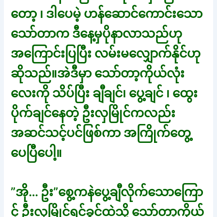
တော့ ၊ ဒါပေမဲ့ ဟန်ဆောင်ကောင်းသော
သော်တာက ဒီနေ့မှပိုနာလာသည်ဟု
အကြောင်းပြပြီး လမ်းမလျှောက်နိုင်ဟု
ဆိုသည်။အဲဒီမှာ သော်တာ့ကိုယ်လုံး
လေးကို သိပ်ပြီး ချီချင်၊ ပွေ့ချင် ၊ ထွေး
ပိုက်ချင်နေတဲ့ ဦးလှမြိုင်ကလည်း
အဆင်သင့်ပင်ဖြစ်ကာ အကြိုက်တွေ့
ပေပြီပေါ့။
”အို… ဦး”စွေ့ကနဲပွေ့ချီလိုက်သောကြော
င့် ဦးလှမြိုင်ရင်ခွင်ထဲသို့ သော်တာ့ကိုယ်