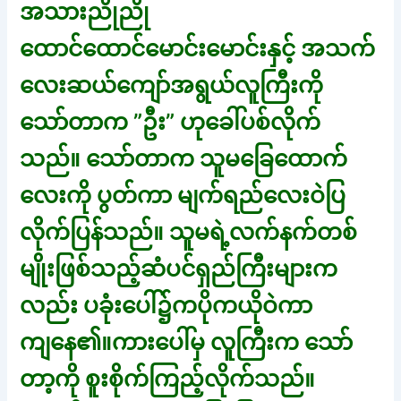
အသားညိုညို
ထောင်ထောင်မောင်းမောင်းနှင့် အသက်
လေးဆယ်ကျော်အရွယ်လူကြီးကို
သော်တာက ”ဦး” ဟုခေါ်ပစ်လိုက်
သည်။ သော်တာက သူမခြေထောက်
လေးကို ပွတ်ကာ မျက်ရည်လေးဝဲပြ
လိုက်ပြန်သည်။ သူမရဲ့လက်နက်တစ်
မျိုးဖြစ်သည့်ဆံပင်ရှည်ကြီးများက
လည်း ပခုံးပေါ်၌ကပိုကယိုဝဲကာ
ကျနေ၏။ကားပေါ်မှ လူကြီးက သော်
တာ့ကို စူးစိုက်ကြည့်လိုက်သည်။