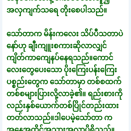
အလှကျက်သရေ တိုးစေပါသည်။
သော်တာက မိန်းကလေး သိပ်ပီသတာပဲ
နော်ဟု ချီးကျူးစကားဆိုလာလျှင်
ကျိတ်ကာကျေနပ်နေရသည်။ကောင်
လေးတွေပေးသော ပိုးကြေးပန်းကြေး
ပစ္စည်းတွေက သော်တာမှာ တစ်စထက်
တစ်စများပြားလို့လာခဲ့၏။ ရည်းစားကို
လည်းနှစ်ယောက်တစ်ပြိုင်တည်းထား
တတ်လာသည်။ဒါပေမဲ့သော်တာ က
အနေအထိုင်အသွားအလာပိရိသည်။