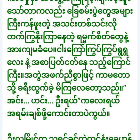
သော်တာကလည်း ခြေစမ်းပွဲတွေအများ
ကြီးကန်ဖူးတဲ့ အသင်းတစ်သင်းလို
တက်ကြွနိုးကြာနေတဲ့ ရမ္မက်စိတ်တွေနဲ့
အားကျမခံပေ။ငါးကြော်ကြွပ်ကြွပ်ရွရွ
လေး နဲ့ အစာပြတ်ငတ်နေ သည့်ကြောင်
ကြီး။အတွဲအဖက်ညီစွာဖြင့် ကာမတော
သို့ ခရီးထွက်ခဲ့ မိကြလေတော့သည်။”
အင်း… ဟင်း… ဦးရယ်”ကလေးရယ်
အရမ်းချစ်ဖို့ကောင်းတာပဲကွယ်။
ဦးလှမြိုင်က သူ့ရင်ခွင်ထဲတွင်နုံးခွေဟန်