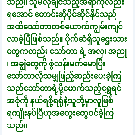
သည်။ သူမလိုချင်သည့်အရာကိုလည်း
ရအောင် တောင်းဆိုပိုင်ဆိုင်နိုင်သည်
အထိသော်တာတစ်ယောက်ကျွမ်းကျင်
လာခဲ့ပြီဖြစ်သည်။ ပိုက်ဆံရှိသူဌေးသား
တွေကလည်း သော်တာ ရဲ့ အလှ၊ အညု
၊ အချွဲတွေကို စွဲလန်းမက်မောပြီး
သော်တာလိုသမျှဖြည့်ဆည်းပေးခဲ့ကြ
သည်သော်တာရဲ့မို့မောက်သည့်ရွှေရင်
အစုံကို နယ်ရစို့ရရုံနဲ့သူတို့မှာလူဖြစ်
ရကျိုးနပ်ပြီဟုအတွေးတွေဝင်ခဲ့ကြ
သည်။