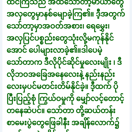
ထင်ကြသည် အထိသော်တာ့မာယာတွေ
အလှတွေမှာနစ်မျောခဲ့ကြ၏။ ဒီ့အတွက်
သော်တာ့မှာအဝတ်အစား၊ ရေမွှေး၊
အလှပြင်ပစ္စည်းတွေသုံးလို့မကုန်နိုင်
အောင် ပေါများလာခဲ့၏။ဒါပေမဲ့
သော်တာက ဒီလိုပိုင်ဆိုင်မှုလေးမျိုး ၊ ဒီ
လိုဘဝအခြေအနေလေးနဲ့ နည်းနည်း
လေးမှပင်မတင်းတိမ်နိုင်ခဲ့။ ဒီ့ထက် ပို
ပြီးပြည့်စုံ ကြွယ်ဝမှုကို မျှော်လင့်တောင့်
တနေဆဲပင်။ သော်တာ တို့ဆယ်တန်း
စာမေးပွဲတွေဖြေခါနီး အချိန်လောက်၌