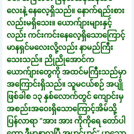
လေးနဲ့ နေလေ့ရှိသည်။ နောက်ရည်းစား
လည်းမရှိသေး။ ယောက်ျားများနှင့်
လည်း ကင်းကင်းနေလေ့ရှိသောကြောင့်
မာနရှင်မလေးလို့လည်း နာမည်ကြီး
သေးသည်။ ညိုညိုအောင်က
ယောက်ျားတွေကို အထင်မကြီးသည်မှာ
အကြောင်းရှိသည်။ သူမငယ်စဉ် အပျို
ဖြစ်ခါစ ၁၃ နှစ်လောက်တွင် ကျောင်းမှ
အစည်းအဝေးရှိသောကြောင့်အိမ်သို့
ပြန်လာရာ “အား အား ကိုကိုရေ တော်ပါ
တော့ ဒီမှာနာလှပြီ အဟင့်ဟင့်” ဟူသော