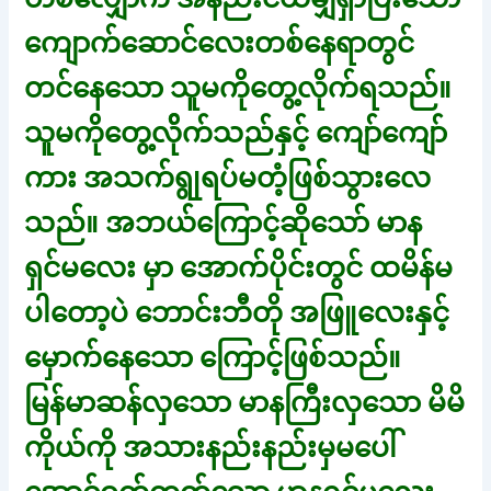
ကျောက်ဆောင်လေးတစ်နေရာတွင်
တင်နေသော သူမကိုတွေ့လိုက်ရသည်။
သူမကိုတွေ့လ်ိုက်သည်နှင့် ကျော်ကျော်
ကား အသက်ရွုရပ်မတံ့ဖြစ်သွားလေ
သည်။ အဘယ်ကြောင့်ဆိုသော် မာန
ရှင်မလေး မှာ အောက်ပိုင်းတွင် ထမိန်မ
ပါတော့ပဲ ဘောင်းဘီတို အဖြူလေးနှင့်
မှောက်နေသော ကြောင့်ဖြစ်သည်။
မြန်မာဆန်လှသော မာနကြီးလှသော မိမိ
ကိုယ်ကို အသားနည်းနည်းမှမပေါ်