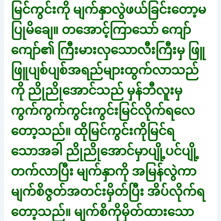
မြင်ကွင်းကို မျက်နှာလွဲဖယ်ခြင်းတော့မ
ပြုမိချေ။ တအောင့်ကြာသော် ကျော်
ကျော်၏ ကြီးမားလှသောလီးကြီးမှ ဖြူ
ဖြူပျစ်ပျစ်အရည်များထွက်လာသည်
ကို ညိုညိုအောင်သည် မှန်ဘီလူးမှ
ကွက်ကွက်ကွင်းကွင်းမြင်လိုက်ရလေ
တော့သည်။ ထိုမြင်ကွင်းကိုမြင်ရ
သောအခါ ညိုညိုအောင်မှာပျို့ပင်ပျို့
တက်လာပြီး မျက်နှာကို အမြန်လွဲကာ
မျက်စိဇွတ်အတင်းမှိတ်ပြီး အိပ်လိုက်ရ
တော့သည်။ မျက်စိကိုမှိတ်ထားသော