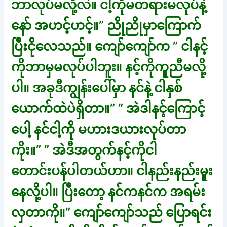
ဘာလုပ်မလို့လဲ။ ငါ့ကိုမတရားမလုပ်နဲ့
နော် အဟင့်ဟင့်။” ညိုညိုမှာကြောက်
ပြီးငိုလေသည်။ ကျော်ကျော်က ” ငါနင့်
ကိုဘာမှမလုပ်ပါဘူး။ နင့်ကိုကူညီမလို့
ပါ။ အခုဒီကျွန်းပေါ်မှာ နင်နဲ့ ငါနှစ်
ယောက်ထဲပဲရှိတာ။” ” အဲဒါနင့်ကြောင့်
ပေါ့ နင်ငါ့ကို မဟားဒယားလုပ်တာ
ကိုး။” ” အဲဒီအတွက်နင့်ကိုငါ
တောင်းပန်ပါတယ်ဟာ။ ငါနည်းနည်းမူး
နေလို့ပါ။ ပြီးတော့ နင်ကနင်က အရမ်း
လှတာကို။” ကျော်ကျော်သည် ပြောရင်း