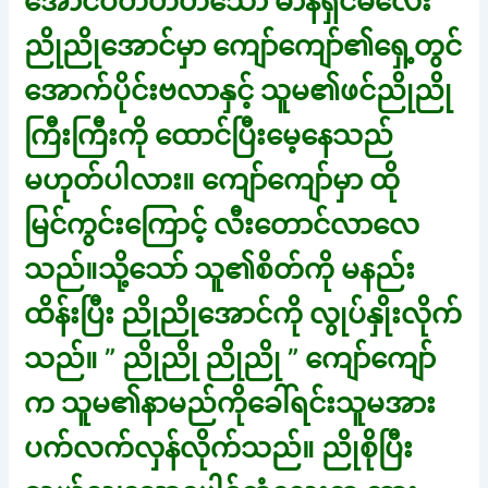
အောင်ဝတ်တတ်သော မာနရှင်မလေး
ညိုညိုအောင်မှာ ကျော်ကျော်၏ရှေ့တွင်
အောက်ပိုင်းဗလာနှင့် သူမ၏ဖင်ညိုညို
ကြီးကြီးကို ထောင်ပြီးမေ့နေသည်
မဟုတ်ပါလား။ ကျော်ကျော်မှာ ထို
မြင်ကွင်းကြောင့် လီးတောင်လာလေ
သည်။သို့သော် သူ၏စိတ်ကို မနည်း
ထိန်းပြီး ညိုညိုအောင်ကို လွုပ်နှိုးလိုက်
သည်။ ” ညိုညို ညိုညို ” ကျော်ကျော်
က သူမ၏နာမည်ကိုခေါ်ရင်းသူမအား
ပက်လက်လှန်လိုက်သည်။ ညိုစိုပြီး