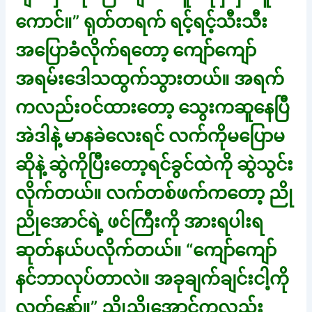
ကောင်။” ရုတ်တရက် ရင့်ရင့်သီးသီး
အပြောခံလိုက်ရတော့ ကျော်ကျော်
အရမ်းဒေါသထွက်သွားတယ်။ အရက်
ကလည်းဝင်ထားတော့ သွေးကဆူနေပြီ
အဲဒါနဲ့ မာနခဲလေးရင် လက်ကိုမပြောမ
ဆိုနဲ့ ဆွဲကိုပြီးတော့ရင်ခွင်ထဲကို ဆွဲသွင်း
လိုက်တယ်။ လက်တစ်ဖက်ကတော့ ညို
ညိုအောင်ရဲ့ ဖင်ကြီးကို အားရပါးရ
ဆုတ်နယ်ပလိုက်တယ်။ “ကျော်ကျော်
နင်ဘာလုပ်တာလဲ။ အခုချက်ချင်းငါ့ကို
လွတ်နော်။” ညိုညိုအောင်ကလည်း