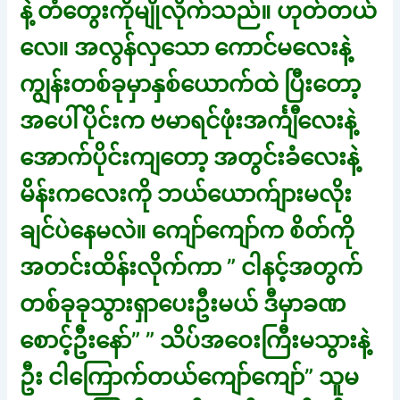
နဲ့ တံတွေးကိုမျိုလိုက်သည်။ ဟုတ်တယ်
လေ။ အလွန်လှသော ကောင်မလေးနဲ့
ကျွန်းတစ်ခုမှာနှစ်ယောက်ထဲ ပြီးတော့
အပေါ်ပိုင်းက ဗမာရင်ဖုံးအင်္ကျီလေးနဲ့
အောက်ပိုင်းကျတော့ အတွင်းခံလေးနဲ့
မိန်းကလေးကို ဘယ်ယောက်ျားမလိုး
ချင်ပဲနေမလဲ။ ကျော်ကျော်က စိတ်ကို
အတင်းထိန်းလိုက်ကာ ” ငါနင့်အတွက်
တစ်ခုခုသွားရှာပေးဦးမယ် ဒီမှာခဏ
စောင့်ဦးနော်” ” သိပ်အဝေးကြီးမသွားနဲ့
ဦး ငါကြောက်တယ်ကျော်ကျော်” သူမ