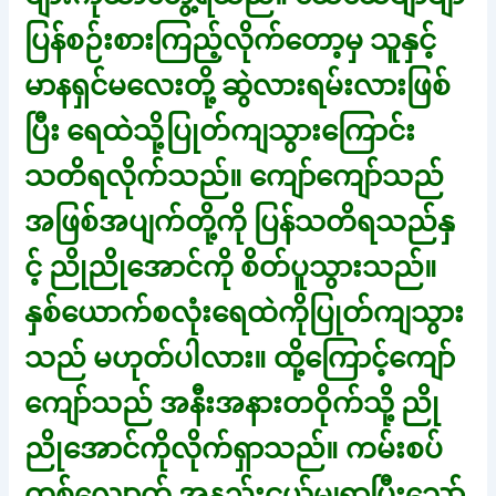
ပြန်စဉ်းစားကြည့်လိုက်တော့မှ သူနှင့်
မာနရှင်မလေးတို့ ဆွဲလားရမ်းလားဖြစ်
ပြီး ရေထဲသို့ပြုတ်ကျသွားကြောင်း
သတိရလိုက်သည်။ ကျော်ကျော်သည်
အဖြစ်အပျက်တို့ကို ပြန်သတိရသည်နှ
င့် ညိုညိုအောင်ကို စိတ်ပူသွားသည်။
နှစ်ယောက်စလုံးရေထဲကိုပြုတ်ကျသွား
သည် မဟုတ်ပါလား။ ထို့ကြောင့်ကျော်
ကျော်သည် အနီးအနားတဝိုက်သို့ ညို
ညိုအောင်ကိုလိုက်ရှာသည်။ ကမ်းစပ်
တစ်လျှောက် အနည်းငယ်မျှရှာပြီးသော်