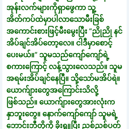
အုန်းလက်များကိုရှာဖွေကာ သူ့
အိတ်ကပ်ထဲမှာပါလာသောမီးခြစ်
အကောင်းစားဖြင့်မီးမွေးပြီး “ညိုညို နင်
အိပ်ချင်အိပ်တော့လေ။ ငါဒီမှာစောင့်
ပေးမယ်။” သူမသည်ကျော်ကျော်ရဲ့
စကားကြောင့် လန့်သွားလေသည်။ သူမ
အရမ်းအိပ်ချင်နေပြီ။ သို့သော်မအိပ်ရဲ။
ယောက်ျားတွေအကြောင်းသိလို့
ဖြစ်သည်။ ယောက်ျားတွေအားလုံးက
နှာဘူးတွေ။ နောက်ကျော်ကျော် သူမရဲ့
ဘောင်းဘီတိုကို ခိုးရွူပြီး ညစ်ညစ်ပတ်