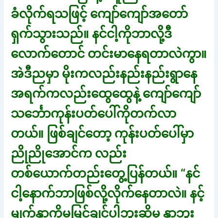
ခံလိုက်ရသဖြင့် ကျော်ကျော်အတော်
ရှက်သွားသည်။ နင်ငါ့ကိုဘာလို့ဒီ
လောက်တောင် တင်းမာနေရတာလဲကွာ။
အဲဒီညမှာ မိုးကလည်းနည်းနည်းရွာနေ
အရက်ကလည်းထွေထွေနဲ့ ကျော်ကျော်
သင်္ဘောကုန်းပတ်ပေါ်ကိုတက်လာ
တယ်။ ဖြစ်ချင်တော့ ကုန်းပတ်ပေါ်မှာ
ညိုညိုအောင်က လည်း
တစ်ယောက်တည်းတွေ့ပြန်တယ်။ “နင်
ငါ့နောက်ဘာဖြစ်လို့လိုက်နေတာလဲ။ နင့်
မျက်နှာကိုမမြင်ချင်ပါဘူးဆိုမှ နှာဘူး