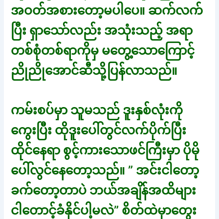
အဝတ်အစားတော့မပါပေ။ ဆက်လက်
ပြီး ရှာသော်လည်း အသုံးသည့် အရာ
တစ်စုံတစ်ရာကိုမှ မတွေ့သောကြောင့်
ညိုညိုအောင်ဆီသို့ပြန်လာသည်။
ကမ်းစပ်မှာ သူမသည် ဒူးနှစ်လုံးကို
ကွေးပြီး ထိုဒူးပေါ်တွင်လက်ပိုက်ပြီး
ထိုင်နေရာ စွင့်ကားသောဖင်ကြီးမှာ ပိုမို
ပေါ်လွင်နေတော့သည်။ ” အင်းငါတော့
ခက်တော့တာပဲ ဘယ်အချိန်အထိများ
ငါတောင့်ခံနိုင်ပါ့မလဲ” စိတ်ထဲမှာတွေး