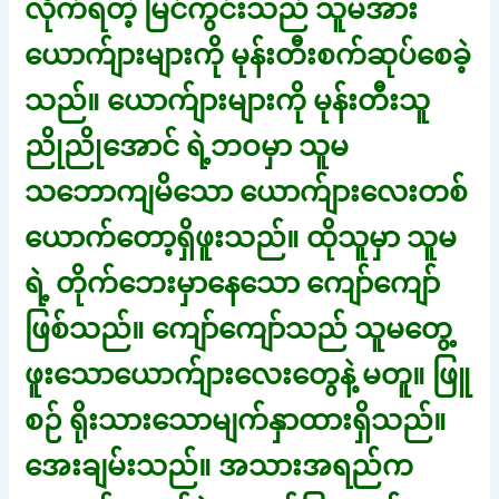
လိုက်ရတဲ့ မြင်ကွင်းသည် သူမအား
ယောက်ျားများကို မုန်းတီးစက်ဆုပ်စေခဲ့
သည်။ ယောက်ျားများကို မုန်းတီးသူ
ညိုညိုအောင် ရဲ့ဘဝမှာ သူမ
သဘောကျမိသော ယောက်ျားလေးတစ်
ယောက်တော့ရှိဖူးသည်။ ထိုသူမှာ သူမ
ရဲ့ တိုက်ဘေးမှာနေသော ကျော်ကျော်
ဖြစ်သည်။ ကျော်ကျော်သည် သူမတွေ့
ဖူးသောယောက်ျားလေးတွေနဲ့ မတူ။ ဖြူ
စဉ် ရိုးသားသောမျက်နှာထားရှိသည်။
အေးချမ်းသည်။ အသားအရည်က