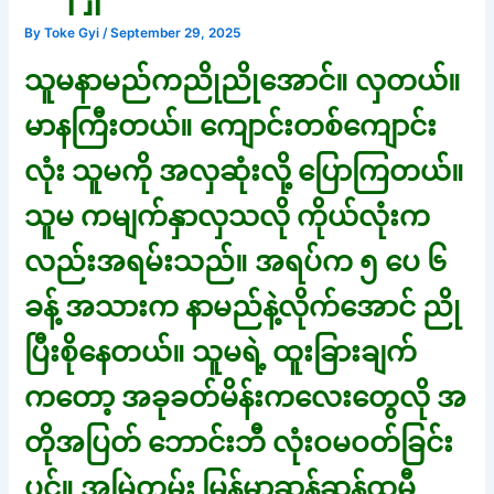
By
Toke Gyi
/
September 29, 2025
သူမနာမည်ကညိုညိုအောင်။ လှတယ်။
မာနကြီးတယ်။ ကျောင်းတစ်ကျောင်း
လုံး သူမကို အလှဆုံးလို့ ပြောကြတယ်။
သူမ ကမျက်နှာလှသလို ကိုယ်လုံးက
လည်းအရမ်းသည်။ အရပ်က ၅ ပေ ၆
ခန့် အသားက နာမည်နဲ့လိုက်အောင် ညို
ပြီးစိုနေတယ်။ သူမရဲ့ ထူးခြားချက်
ကတော့ အခုခတ်မိန်းကလေးတွေလို အ
တိုအပြတ် ဘောင်းဘီ လုံးဝမဝတ်ခြင်း
ပင်။ အမြဲတမ်း မြန်မာဆန်ဆန်ထမီ