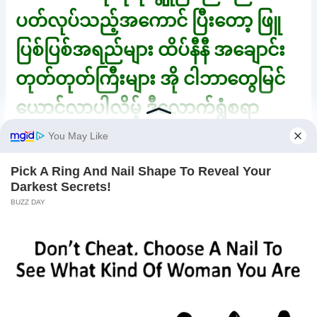
ပတ်လုပ်သည့်အကောင် ပြီးတော့ ဖြူ
ပြစ်ပြစ်အရည်များ ထိပ်နီနီ အချောင်း
တုတ်တုတ်ကြီးများ အို ငါဘာတွေမြင်
ယောင်လာပါလိမ့် ဒီလောက်ရွံစရာ
ကောင်းတဲ့ဟာကိုများ။ “ဟင့်အင်းငါမ
အိပ်ချင်သေးဘူး။” ကျော်ကျော်ကသူမ
သူ့ကိုစိတ်မချမှန်းသိသည်။ ထို့ကြောင့် ”
နင်ငါ့စိတ်မချဘူးမလား။ ရော့အဲဒါ
ကြောင့်နင်စိတ်ချရအောင် ဒီဓားကို
ယူထား” ကျော်ကျော်က သူမကို ခုဏက
ကောက်ရထားသော ဓားတိုလေးကို