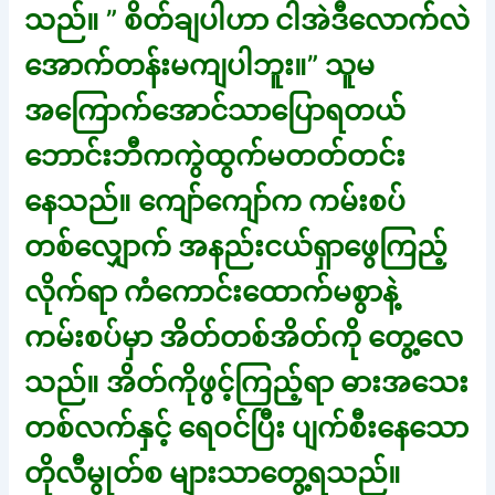
သည်။ ” စိတ်ချပါဟာ ငါအဲဒီလောက်လဲ
အောက်တန်းမကျပါဘူး။” သူမ
အကြောက်အောင်သာပြောရတယ်
ဘောင်းဘီကကွဲထွက်မတတ်တင်း
နေသည်။ ကျော်ကျော်က ကမ်းစပ်
တစ်လျှောက် အနည်းငယ်ရှာဖွေကြည့်
လိုက်ရာ ကံကောင်းထောက်မစွာနဲ့
ကမ်းစပ်မှာ အိတ်တစ်အိတ်ကို တွေ့လေ
သည်။ အိတ်ကိုဖွင့်ကြည့်ရာ ဓားအသေး
တစ်လက်နှင့် ရေဝင်ပြီး ပျက်စီးနေသော
တိုလီမွုတ်စ များသာတွေ့ရသည်။