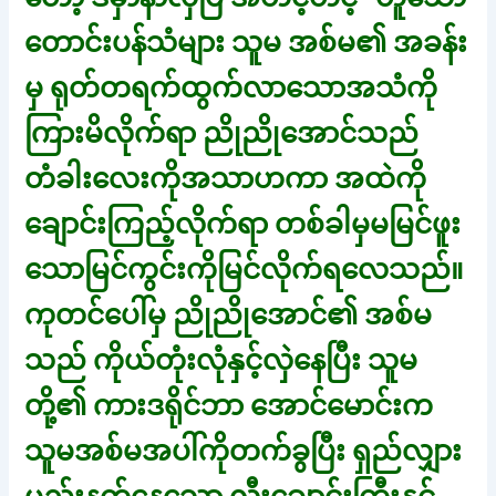
တောင်းပန်သံများ သူမ အစ်မ၏ အခန်း
မှ ရုတ်တရက်ထွက်လာသောအသံကို
ကြားမိလိုက်ရာ ညိုညိုအောင်သည်
တံခါးလေးကိုအသာဟကာ အထဲကို
ချောင်းကြည့်လိုက်ရာ တစ်ခါမှမမြင်ဖူး
သောမြင်ကွင်းကိုမြင်လိုက်ရလေသည်။
ကုတင်ပေါ်မှ ညိုညိုအောင်၏ အစ်မ
သည် ကိုယ်တုံးလုံနှင့်လှဲနေပြီး သူမ
တို့၏ ကားဒရိုင်ဘာ အောင်မောင်းက
သူမအစ်မအပါ်ကိုတက်ခွပြီး ရှည်လျှား