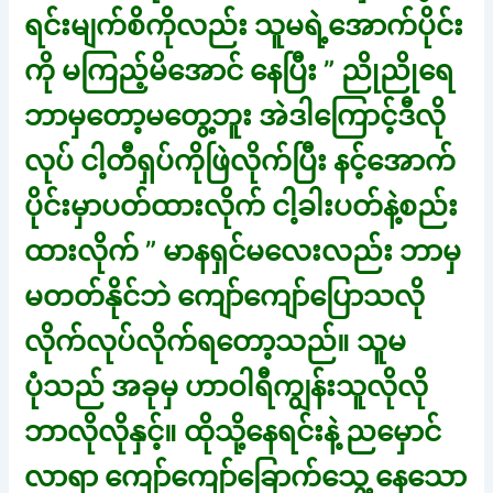
ရင်းမျက်စိကိုလည်း သူမရဲ့အောက်ပိုင်း
ကို မကြည့်မိအောင် နေပြီး ” ညိုညိုရေ
ဘာမှတော့မတွေ့ဘူး အဲဒါကြောင့်ဒီလို
လုပ် ငါ့တီရှပ်ကိုဖြဲလိုက်ပြီး နင့်အောက်
ပိုင်းမှာပတ်ထားလိုက် ငါ့ခါးပတ်နဲ့စည်း
ထားလိုက် ” မာနရှင်မလေးလည်း ဘာမှ
မတတ်နိုင်ဘဲ ကျော်ကျော်ပြောသလို
လိုက်လုပ်လိုက်ရတော့သည်။ သူမ
ပုံသည် အခုမှ ဟာဝါရီကျွန်းသူလိုလို
ဘာလိုလိုနှင့်။ ထိုသို့နေရင်းနဲ့ ညမှောင်
လာရာ ကျော်ကျော်ခြောက်သွေ့ နေသော