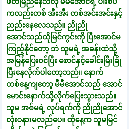
ဖတ်မြည်နေသလို မီမီအောင်ရဲ့ ပါးစပ်
ကလည်းတစ် အီးအီး တစ်အင်းအင်းနှင့်
ညည်းနေလေသည်။ ညိုညို
အောင်သည်ထိုမြင်ကွင်းကို ပြီးအောင်မ
ကြည့်နိုင်တော့ ဘဲ သူမရဲ့ အခန်းထဲသို့
အမြန်ပြေးဝင်ပြီး စောင်နှင့်ခေါင်းမြီးခြုံ
ပြီးနေလိုက်ပါတော့သည်။ နောက်
တစ်နေ့ကျတော့ မီမီအောင်သည် အောင်
မောင်းနောက်သို့လိုက်ပြေးသွားသည်။
သူမ အစ်မရဲ့ လုပ်ရက်ကို ညိုညိုအောင်
လုံးဝနားမလည်ပေ။ ထိုနေ့က သူမမြင်