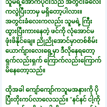
သူမရဲ့အောက်ပိုင်းသည် အတွင်းခံလေး
ကလွဲပြီးဘာမှ မရှိတော့ပါလား။
အတွင်းခံလေးကလည်း သူမရဲ့ ကြီး
ထွားပြီးကားနေတဲ့ ဖင်ကို လုံအောင်မ
ဖုံးဖိနိုင်ချေ။ ညိုညိုအောင်မှာတစ်စိမ်း
ယောက်ျားလေးရှေ့မှာ ဒီလိုနေရတော့
ရှက်လည်းရှက် ကြောက်လည်းကြောက်
မိနေတော့သည်။
ထိုအခါ ကျော်ကျော်ကသူမအနားကို ပို
ပြီးတိုးကပ်လာလေသည်။ “နင်နင် ငါ့ကို