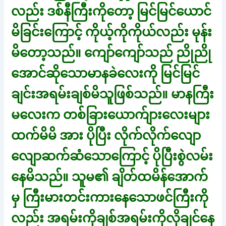
လည်း ဒစ်နီကြီးကိုတော့ မြင်မြင်ယောင်
မိခြင်းကြောင့် ကိုယ့်ကိုကိုယ်လည်း မုန်း
မိတော့သည်။ ကျော်ကျော်သည် ညိုညို
အောင်ဆိုသောမာနခဲလေးကို မြင်မြင်
ချင်းအရမ်းချစ်မိသူဖြစ်သည်။ မာနကြီး
မလေးက တစ်ခြားယောက်ျားလေးများ
ထက်မိမိ အား ပိုပြီး လိုက်လိုက်လျော
လျောဆက်ဆံသောကြောင့် ပိုပြီးစွဲလမ်း
နေမိသည်။ သူမ၏ ချိတ်ထမိန်အောက်
မှ ကြီးမားတင်းကားနေသောဖင်ကြီးကို
လည်း အရမ်းကိုချစ်အရမ်းကိုလိုချင်နေ