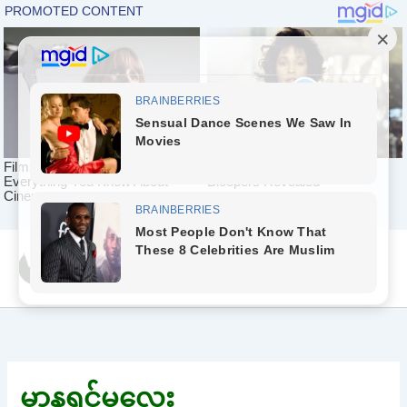
Skip
Yeah Celeb [အပြာ
to
စာပေ]
content
မာနရှင်မလေး