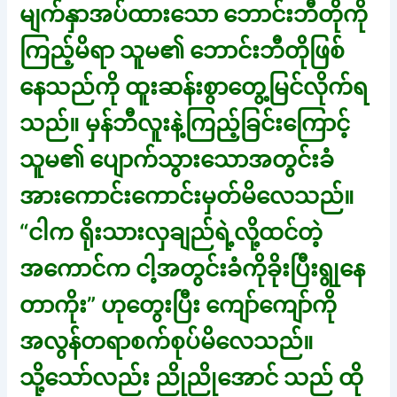
မျက်နှာအပ်ထားသော ဘောင်းဘီတိုကို
ကြည့်မိရာ သူမ၏ ဘောင်းဘီတိုဖြစ်
နေသည်ကို ထူးဆန်းစွာတွေ့မြင်လိုက်ရ
သည်။ မှန်ဘီလူးနဲ့ကြည့်ခြင်းကြောင့်
သူမ၏ ပျောက်သွားသောအတွင်းခံ
အားကောင်းကောင်းမှတ်မိလေသည်။
“ငါက ရိုးသားလှချည်ရဲ့လို့ထင်တဲ့
အကောင်က ငါ့အတွင်းခံကိုခိုးပြီးရွုနေ
တာကိုး” ဟုတွေးပြီး ကျော်ကျော်ကို
အလွန်တရာစက်စုပ်မိလေသည်။
သို့သော်လည်း ညိုညိုအောင် သည် ထို