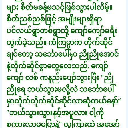
များ စိတ်မခန့်မသင့်ဖြစ်သွားပါလိမ့်။
စိတ်ညစ်ညစ်ဖြင့် အမျိုးများရှိရာ
ပင်လယ်ရွာတစ်ရွာသို့ ကျော်ကျော်ခရီး
ထွက်ခဲ့သည်။ ကံကြမ္မာက တိုက်ဆိုင်
ချင်တော့ သင်္ဘောပေါ်မှာ ညိုညိုအောင်
နဲ့တိုက်ဆိုင်စွာတွေ့လေသည်. ကျော်
ကျော် လစ် ကနည်းပျော်သွားပြီး “ညို
ညိုရေ ဘယ်သွားမလို့လဲ သင်္ဘောပေါ်
မှာတိုက်တိုက်ဆိုင်ဆိုင်လာဆုံတယ်နော်”
“ဘယ်သွားသွားနင့်အပူလား ငါ့ကို
စကားလာမပြောနဲ့” လူကြားထဲ အအော်