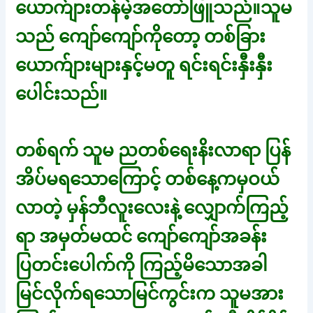
ယောက်ျားတန်မဲ့အတော်ဖြူသည်။သူမ
သည် ကျော်ကျော်ကိုတော့ တစ်ခြား
ယောက်ျားများနှင့်မတူ ရင်းရင်းနှီးနှီး
ပေါင်းသည်။
တစ်ရက် သူမ ညတစ်ရေးနိးလာရာ ပြန်
အိပ်မရသောကြောင့် တစ်နေ့ကမှဝယ်
လာတဲ့ မှန်ဘီလူးလေးနဲ့ လျှောက်ကြည့်
ရာ အမှတ်မထင် ကျော်ကျော်အခန်း
ပြတင်းပေါက်ကို ကြည့်မိသောအခါ
မြင်လိုက်ရသောမြင်ကွင်းက သူမအား