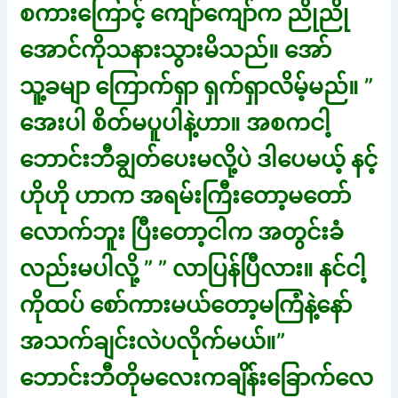
စကားကြောင့် ကျော်ကျော်က ညိုညို
အောင်ကိုသနားသွားမိသည်။ အော်
သူ့ခမျာ ကြောက်ရှာ ရှက်ရှာလိမ့်မည်။ ”
အေးပါ စိတ်မပူပါနဲ့ဟာ။ အစကငါ့
ဘောင်းဘီချွတ်ပေးမလို့ပဲ ဒါပေမယ့် နင့်
ဟိုဟို ဟာက အရမ်းကြီးတော့မတော်
လောက်ဘူး ပြီးတော့ငါက အတွင်းခံ
လည်းမပါလို့ ” ” လာပြန်ပြီလား။ နင်ငါ့
ကိုထပ် စော်ကားမယ်တော့မကြံနဲ့နော်
အသက်ချင်းလဲပလိုက်မယ်။”
ဘောင်းဘီတိုမလေးကချိန်းခြောက်လေ