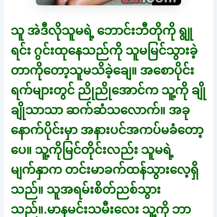
သူ အဲဒီလိုသူမရဲ့ ဘောင်းဘီတိုကို ရွူ
ရင်း ဂွင်းထုနေသည်ကို သူမမြင်သွားခဲ့
တာကိုတော့သူမသိခဲ့ချေ။ အစောပိုင်း
ရက်များတွင် ညိုညိုအောင်က သူ့ကို ချို
ချိုသာသာ ဆက်ဆံသလောက်။ အခု
နောက်ပိုင်းမှာ အနားပင်အကပ်မခံတော့
ပေ။ သူ့ကိုမြင်တိုင်းလည်း သူမရဲ့
မျက်နှာက တင်းမာခက်ထန်သွားလေ့ရှိ
သည်။ သူအရမ်းစိတ်ညစ်သွား
သည်။.မာနမင်းသမီးလေး သူ့ကို ဘာ