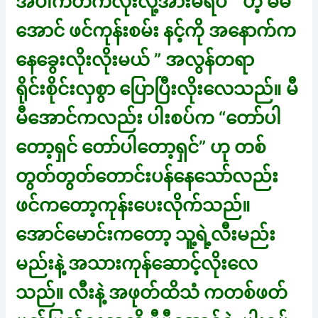
အပါ်ကတက်လိုးလို့အားမရပဲ ” ဟဲ့ မီမီ
အောင် ဖင်ကုန်းစမ်း နင့်ကို အနောက်က
နေခွေးလိုးလိုးမယ် ” အလွန်တရာ
ရိုင်းစိုင်းလှစွာ ပြောပြီးလိုးလေသည်။ မီ
မီအောင်ကလည်း ပါးစပ်က “တော်ပါ
တော့ရှင် တော်ပါတော့ရှင်” ဟု တစ်
တွတ်တွတ်တောင်းပန်နေသော်လည်း
ဖင်ကတော့ကုန်းပေးလိုက်သည်။
အောင်မောင်းကတော့ သူ့ရဲ့လီးမည်း
မည်းနဲ့ အသားကုန်ဆောင့်လိုးလေ
သည်။ လီးနဲ့ အဖုတ်ထိသံ ကတစ်ဖတ်