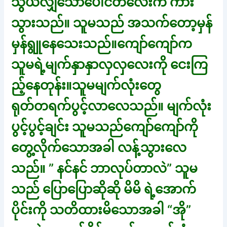
သွယ်လျှသောပေါင်တံလေးက ကား
သွားသည်။ သူမသည် အသက်တော့မှန်
မှန်ရွူနေသေးသည်။ကျော်ကျော်က
သူမရဲ့မျက်နှာနှာလှလှလေးကို ငေးကြ
ည့်နေတုန်း။သူမမျက်လုံးတွေ
ရုတ်တရက်ပွင့်လာလေသည်။ မျက်လုံး
ပွင့်ပွင့်ချင်း သူမသည်ကျော်ကျော်ကို
တွေ့လိုက်သောအခါ လန့်သွားလေ
သည်။ ” နင်နင် ဘာလုပ်တာလဲ” သူမ
သည် ပြောပြောဆိုဆို မိမိ ရဲ့အောက်
ပိုင်းကို သတိထားမိသောအခါ “အို”