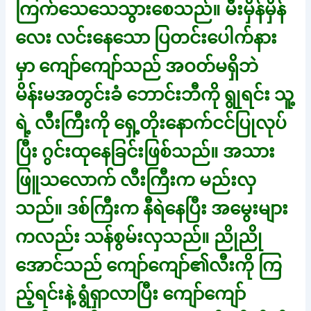
ကြက်သေသေသွားစေသည်။ မီးမှိန်မှိန်
လေး လင်းနေသော ပြတင်းပေါက်နား
မှာ ကျော်ကျော်သည် အဝတ်မရှိဘဲ
မိန်းမအတွင်းခံ ဘောင်းဘီကို ရွုရင်း သူ့
ရဲ့ လီးကြီးကို ရှေ့တိုးနောက်ငင်ပြုလုပ်
ပြီး ဂွင်းထုနေခြင်းဖြစ်သည်။ အသား
ဖြူသလောက် လီးကြီးက မည်းလှ
သည်။ ဒစ်ကြီးက နီရဲနေပြီး အမွေးများ
ကလည်း သန်စွမ်းလှသည်။ ညိုညို
အောင်သည် ကျော်ကျော်၏လီးကို ကြ
ည့်ရင်းနဲ့ ရွံရှာလာပြီး ကျော်ကျော်