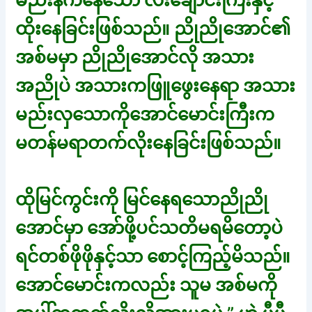
မည်းနက်နေသော လီးချောင်းကြီးနှင့်
ထိုးနေခြင်းဖြစ်သည်။ ညိုညိုအောင်၏
အစ်မမှာ ညိုညိုအောင်လို အသား
အညိုပဲ အသားကဖြူဖွေးနေရာ အသား
မည်းလှသောကိုအောင်မောင်းကြီးက
မတန်မရာတက်လိုးနေခြင်းဖြစ်သည်။
ထိုမြင်ကွင်းကို မြင်နေရသောညိုညို
အောင်မှာ အော်ဖို့ပင်သတိမရမိတော့ပဲ
ရင်တစ်ဖိုဖိုနှင့်သာ စောင့်ကြည့်မိသည်။
အောင်မောင်းကလည်း သူမ အစ်မကို