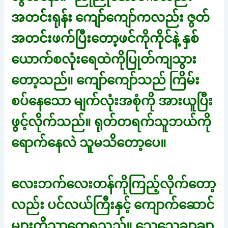
အတင်းရုန်း ကျော်ကျော်ကလည်း ဇွတ်
အတင်းဖက်ပြီးတော့ဖင်ကိုကိုင်နဲ့ နှစ်
ယောက်စလုံးရေထဲကိုပြုတ်ကျသွား
တော့သည်။ ကျော်ကျော်သည် ကြိမ်း
စပ်နေသော မျက်လုံးအစုံကို အားယူပြီး
ဖွင့်လိုက်သည်။ ရုတ်တရက်သူဘယ်ကို
ရောက်နေလဲ သူမသိတော့ပေ။
လေးဘက်လေးတန်ကိုကြည့်လိုက်တော့
လည်း ပင်လယ်ကြီးနှင့် ကျောက်ဆောင်
များကိုသာတွေ့ရသည်။ သေသေချာချာ