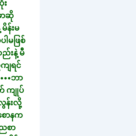
ုး
ာဆို
မိန်းမ
မပါမဖြစ်
်းနဲ့ မီ
ညကျရင်
့ •••ဘာ
က် ကျုပ်
န်းလို့
 စောနက
ဒီညစာ