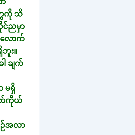
တာ
ေကို သိ
ုင်ညမှာ
တာလောက်
ိဘူး။
ခါ ချက်
 မရှိ
်ကိုယ်
အစဉ်အလာ