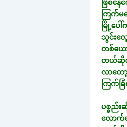
ဖြစ်နေတ
ကြက်မရေ
မြို့ပေ
သွင်းလေ
တစ်ယော
တယ်ဆိုလ
လာတော့ 
ကြက်ခြံက
ပစ္စည်း
လောက်လ