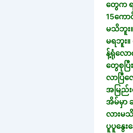
တွေက ရအ
15ကောင်
မသိဘူး။
မရဘူး။ 
န့်ရုံလ
တွေစုပြီ
လာပြီလ
အမြည်းလ
အိမ်မှ
လားမသိ
ပူပူနွေး