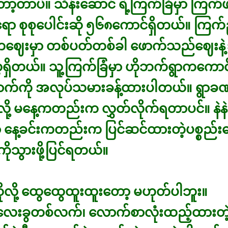
ော့တာပဲ။ သိန်းဆောင် ရဲ့ကြက်ခြံမှာ ကြက
ာ စုစုပေါင်းဆို ၅၆၈ကောင်ရှိတယ်။ ကြက်
ါ်ကဈေးမှာ တစ်ပတ်တစ်ခါ ဖောက်သည်ဈေးနဲ့
့ရှိတယ်။ သူ့ကြက်ခြံမှာ ဟိုဘက်ရွာကကော
က်ကို အလုပ်သမားခန့်ထားပါတယ်။ ရွာခဏပ
ို့ မနေ့ကတည်းက လွှတ်လိုက်ရတာပင်။ နဲနဲမ
နေ့ခင်းကတည်းက ပြင်ဆင်ထားတဲ့ပစ္စည်းတ
ိုသွားဖို့ပြင်ရတယ်။
ဆိုလို့ ထွေထွေထူးထူးတော့ မဟုတ်ပါဘူး။
ေးခွတစ်လက်၊ လောက်စာလုံးထည့်ထားတဲ