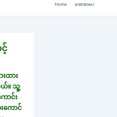
Home
အောစာပေ
င့်
ားထား
မယ်။ သူ့
ကောင်း
းကောင်