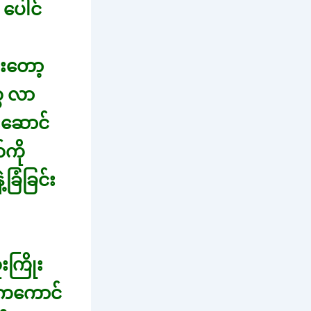
 ပေါင်
းတော့
ေ လာ
းဆောင်
ကို
ြံခြင်း
းကြိုး
ွာကကောင်