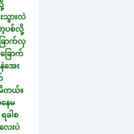
ု့
ုးသွားလဲ
ပစ်လို့
ခြောက်လှ
းခြောက်
နဲနဲအေး
်
ေမိတယ်။
်နေမ
 ရခါစ
န်လေးပဲ