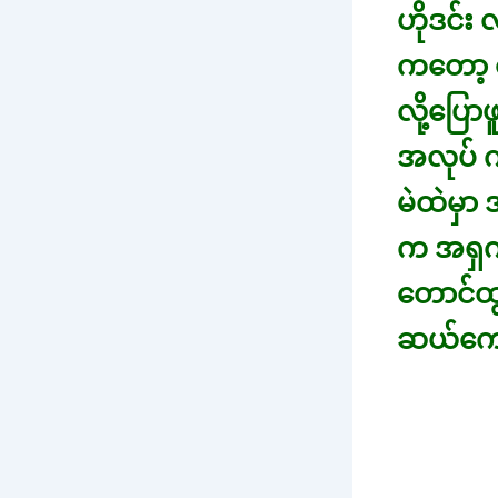
ဟိုဒင်
ကတော့ န
လို့ပြော
အလုပ် ကိ
မဲထဲမှာ
က အရှက်
တောင်ထ
ဆယ်ကျော