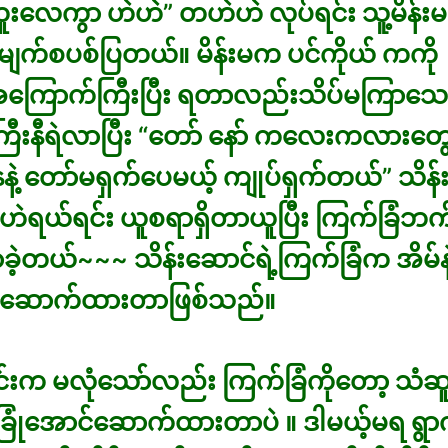
းလေကွာ ဟဲဟဲ” တဟဲဟဲ လုပ်ရင်း သူ့မိန်းမ
 မျက်စပစ်ပြတယ်။ မိန်းမက ပင်ကိုယ် ကကို
ကြောက်ကြီးပြီး ရတာလည်းသိပ်မကြာသေ
ကြီးနီရဲလာပြီး “တော် နော် ကလေးကလားတွ
နဲ့ တော်မရှက်ပေမယ့် ကျုပ်ရှက်တယ်” သိန်
ရယ်ရင်း ယူစရာရှိတာယူပြီး ကြက်ခြံဘက်
ဲ့တယ်~~~ သိန်းဆောင်ရဲ့ကြက်ခြံက အိမ်နဲ့ခ
်ဆောက်ထားတာဖြစ်သည်။
ဝင်းက မလုံသော်လည်း ကြက်ခြံကိုတော့ သံဆူ
ုံခြုံအောင်ဆောက်ထားတာပဲ ။ ဒါမယ့်မရ ရ