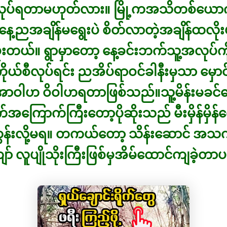
း လုပ်ရတာမဟုတ်လား။ မြို့ကအသိတစ်ယော
ေ့ညအချိန်မရွေးပဲ စိတ်လာတဲ့အချိန်ထလို
ဖူးတယ်။ ရွာမှာတော့ နေ့ခင်းဘက်သူ့အလုပ်ကိ
ုယ်စီလုပ်ရင်း ညအိပ်ရာဝင်ခါနီးမှသာ မှောင်
 အာဝါဟ ဝိဝါဟရတာဖြစ်သည်။သူ့မိန်းမခင
အကြောက်ကြီးတော့ပိုဆိုးသည် မီးမှိန်မှိန်
ွန်းလို့မရ။ တကယ်တော့ သိန်းဆောင် အ
် လူပျိုသိုးကြီးဖြစ်မှအိမ်ထောင်ကျခဲ့တာပ