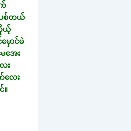
က်
းပစ်တယ်
ုယ့်
မှောင်မဲ
်မေအေး
လေး
သက်လေး
င်။