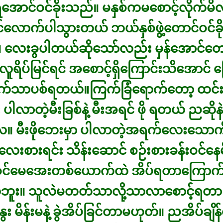
ောင်ဝင်ခိုးသည်။ မနှစ်ကမစောင့်လိုက်မိလိ
လောက်ပါသွားတယ် ဘယ်နှစ်ဖွဲ့တောင်ဝင်ခိ
 လေးခွပါတယ်ဆိုသော်လည်း မှန်အောင်တော့
လူရိပ်မြင်ရင် အစောင့်ရှိကြောင်းသိအောင် 
ောက်သာပစ်ရတယ်။ကြက်ခြံရောက်တော့ ထင်
း ပါလာတဲ့မီးခြစ်နဲ့ မီးအရင် ဖို ရတယ် ညဆို
ေ။ မီးဖိုဘေးမှာ ပါလာတဲ့အရက်လေးသောက
ေးစားရင်း သိန်းဆောင် စဉ်းစားခန်းဝင်န
ာ ခင်မေအေးတစ်ယောက်ထဲ အိပ်ရတာကြောက
ဘူး။ သူလဲမတတ်သာလို့သာလာစောင့်ရတာ
နွေး မိန်းမနဲ့ ခွဲအိပ်ခြင်တာမဟုတ်။ ညအိပ်ချိ