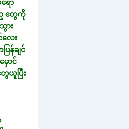
်ဖရော
ဥ တွေကို
သွား
င်လေး
ြန်ချင်
ှောင်
ွေယူပြီး
့