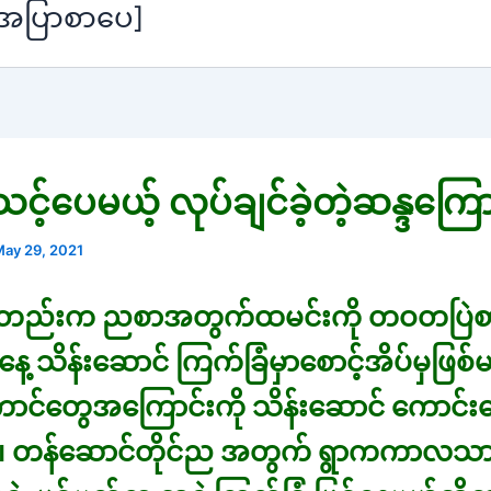
[အပြာစာပေ]
င့်ပေမယ့် လုပ်ချင်ခဲ့တဲ့ဆန္ဒကြော
ay 29, 2021
ည်းက ညစာအတွက်ထမင်းကို တဝတပြဲစ
 ဒီနေ့ သိန်းဆောင် ကြက်ခြံမှာစောင့်အိပ်မှဖြစ်
ာင်တွေအကြောင်းကို သိန်းဆောင် ကောင်း
 တန်ဆောင်တိုင်ည အတွက် ရွာကကာလသာ