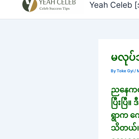
to
Yeah Celeb 
content
မလုပ်သ
By
Toke Gyi
/
M
ညနေကတ
ပြီးပြီ။
ရွာက ကေ
သိတယ်။