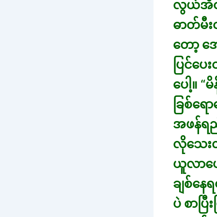
လွယ်အိတ
ဓာတ်မီး
တော့ အေ
ပြင်ပေး
ပေါ့။ “
ခြစ်ရော
အဖန်ရည်န
လိုသေးလဲ
ယူလာပေး
ချစ်နေ
ပဲ စာပြ