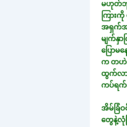
မဟုတ်ဘူ
ကြားကို
အရှက်အ
မျက်နှာ
ပြောမနေ
က တဟဲဟဲ
ထွက်လာခ
ကပ်ရက
အိမ်ခြံ
တွေနဲ့လ