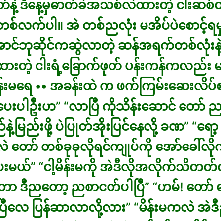
်နဲ့ ဒီနေ့မှဓာတ်ခဲအသစ်လဲထားတဲ့ ငါးဆစ်ထိ
တစ်လက်ပါ။ အဲ တစ်ညလုံး မအိပ်ပဲစောင့်ရမှ
ာင်ဘုဆိုင်ကဆွဲလာတဲ့ ဆန်အရက်တစ်လုံးနဲ့ 
ထားတဲ့ ငါးရံ့ခြောက်ဖုတ် ပန်းကန်ကလည်း 
မိန်းမရေ •• အခန်းထဲ က ဖက်ကြမ်းဆေးလိပ်စည
ပေးပါဦးဟ” “လာပြီ ကိုသိန်းဆောင် တော် 
ဲ့မြည်းဖို့ ပဲပြုတ်အိုးပြင်နေလို့ ခဏ” “ရော
 တော် တစ်ခုခုလိုရင်ကျုပ်ကို အော်ခေါ်လို
မယ်” “ငါ့မိန်းမကို အဲဒီလိုအလိုက်သိတတ်လွ
ရတာ ဒီညတော့ ညစာငတ်ပါပြီ” “ဟမ်! တော်
ီးပြီလေ ပြန်ဆာလာလို့လား” “မိန်းမကလဲ အဲ