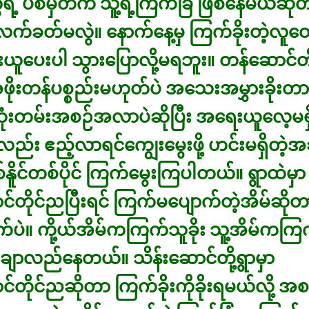
ဲ့ ပစ်မှတ်က သူ့ရဲ့ကြက်ခြံ ဖြစ်နေမယ်ဆို
လက်ခတ်မလွဲ။ နောက်နေ့မှ ကြက်ခိုးတဲ့လူတွ
းယူပေးပါ သွားပြောလို့မရဘူး။ တန်ဆောင်တိ
 အဖိုးတန်ပစ္စည်းမဟုတ်ပဲ အသေးအမွှားခိုး
 ထုံးတမ်းအစဉ်အလာပဲဆိုပြီး အရေးယူလေ့မရှ
လည်း ဧည့်လာရင်ကျွေးမွေးဖို့ ဟင်းမရှိတဲ့အ
စ်နိူင်တစ်ပိုင် ကြက်မွေးကြပါတယ်။ ရွာထဲမှာ
်တိုင်ညပြီးရင် ကြက်မပျောက်တဲ့အိမ်ဆိုတာ
ဲ။ ကို့ယ်အိမ်ကကြက်သူခိုး သူ့အိမ်ကကြက
ပတ်ချာလည်နေတယ်။ သိန်းဆောင်တို့ရွာမှာ
်တိုင်ညဆိုတာ ကြက်ခိုးကိုခိုးရမယ်လို့ 