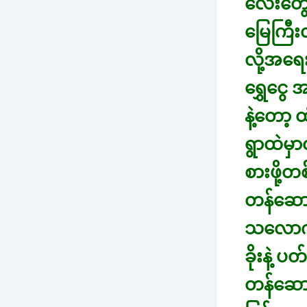
လေးတွေရ
မြေကြီး
လို့အရေ
ရွှေငွေ
နဲ့တော့
ရွာထဲမှာ
စားဖို့တ
တန်ဆောင
သလောက်ပ
ခိုးနဲ့ 
တန်ဆောင