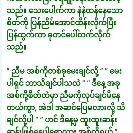
သည်။ သေးပေါက်ကာ နဲနဲထန်နေသော
စိတ်ကို ပြန်ညိမ်အောင်ထိန်းလိုက်ပြီး
ပြန်ထွက်ကာ ခုတင်ပေါ်တက်လိုက်
သည်။
” ညီမ အစ်ကိုတစ်ခုမေးချင်လို့ ” ” မေး
ပါရှင် ဘာသိချင်ပါသလဲ ” ” ဒီနေ့ အခု
အစ်ကို့စိတ်ထဲမှာ ညီမကိုလုပ်ချင်မိနေ
တယ်ကွာ, အဲဒါ အဆင်ပြေမလားလို့ သိ
ချင်လို့ပါ ” ” ဟင် ဒီနေ့မှ ထူးထူးဆန်း
ဆန်းဖြစ်နေပါရော့လား အစ်ကိုရယ် ”