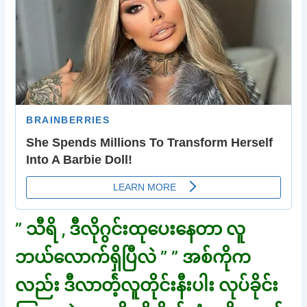
” သီရိ , ဒီလိုဂွင်းထုပေးနေတာ လူ
ဘယ်လောက်ရှိပြီလဲ ” ” အစ်ကိုက
လည်း ဒီလာတ်ဲ့လူတိုင်းနီးပါး လုပ်ခိုင်း