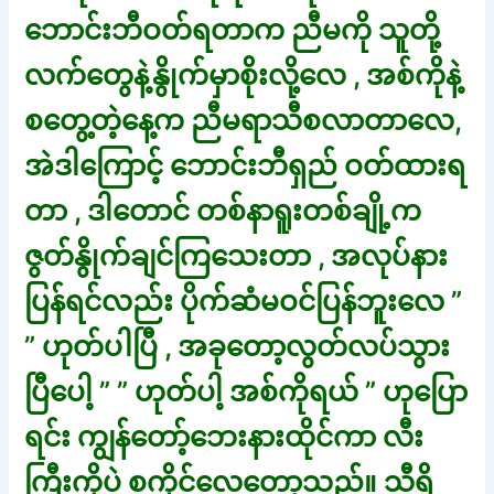
ဘောင်းဘီဝတ်ရတာက ညီမကို သူတို့
လက်တွေနဲ့နွိုက်မှာစိုးလို့လေ , အစ်ကိုနဲ့
စတွေ့တဲ့နေ့က ညီမရာသီစလာတာလေ,
အဲဒါကြောင့် ဘောင်းဘီရှည် ဝတ်ထားရ
တာ , ဒါတောင် တစ်နာရူးတစ်ချို့က
ဇွတ်နွိုက်ချင်ကြသေးတာ , အလုပ်နား
ပြန်ရင်လည်း ပိုက်ဆံမဝင်ပြန်ဘူးလေ ”
” ဟုတ်ပါပြီ , အခုတော့လွတ်လပ်သွား
ပြီပေါ့ ” ” ဟုတ်ပါ့ အစ်ကိုရယ် ” ဟုပြော
ရင်း ကျွန်တော့်ဘေးနားထိုင်ကာ လီး
ကြီးကိုပဲ စကိုင်လေတော့သည်။ သီရိ