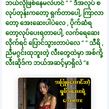
ဘယ်လိုဖြစ်နေမလဲဟင် ” ” ဒီအလုပ် စ
လုပ်တုန်းကတော့ ရှက်တာပေါ့, ကြာလာ
တော့ အေးဆေးပါပဲလေ , ပိုက်ဆံရ
တော့လုပ်ပေးရတာပေါ့, လက်ရေဆေး
လိုက်ရင် ပြောင်သွားတာပဲလေ ” ” သီရိ ,
ညီမဂွင်းထုဘူးတဲ့ လီးတွေထဲမှာ အစ်ကို့
လီးဆိုဒ်က ဘယ်အဆင့်မှာရှိလဲ ”။