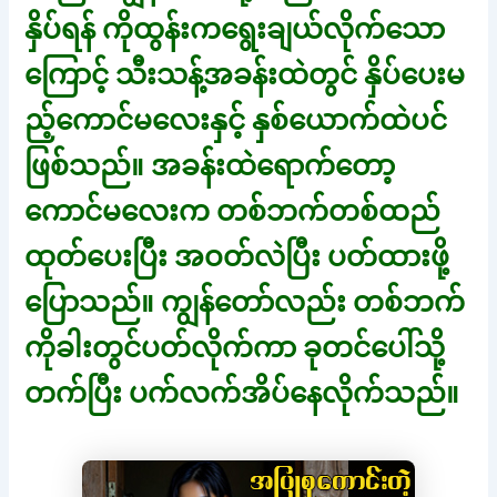
နှိပ်ရန် ကိုထွန်းကရွေးချယ်လိုက်သော
ကြောင့် သီးသန့်အခန်းထဲတွင် နှိပ်ပေးမ
ည့်ကောင်မလေးနှင့် နှစ်ယောက်ထဲပင်
ဖြစ်သည်။ အခန်းထဲရောက်တော့
ကောင်မလေးက တစ်ဘက်တစ်ထည်
ထုတ်ပေးပြီး အဝတ်လဲပြီး ပတ်ထားဖို့
ပြောသည်။ ကျွန်တော်လည်း တစ်ဘက်
ကိုခါးတွင်ပတ်လိုက်ကာ ခုတင်ပေါ်သို့
တက်ပြီး ပက်လက်အိပ်နေလိုက်သည်။