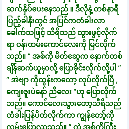
ဆက်နှိပ်ပေးနေသည် ။ ဒီလိုနဲ့ တစ်နာရီ
ပြည့်ခါနီးတွင် အပြင်ကတံခါးလာ
ခေါက်သဖြင့် သီရိသည် သွားဖွင့်လိုက်
ရာ ဝန်းထမ်းကောင်လေးကို မြင်လိုက်
သည်။ ” အစ်ကို မိတ်ဆွေက နောက်တစ်
ချိန်ဆက်ယူမှာလို့ ပြောခိုင်းလိုက်လို့ပါ ”
” အဲဗျာ ကိုထွန်းကတော့ လုပ်လိုက်ပြီ ,
ကျေးဇူးပဲနော် ညီလေး “ဟု ပြောလိုက်
သည်။ ကောင်လေးသွားတော့သီရိသည်
တံခါးပြန်ပိတ်လိုက်ကာ ကျွန်တော့်ကို
လှမ်းပြောလာသည်။ ” ကဲ အစ်ကိုကြီး