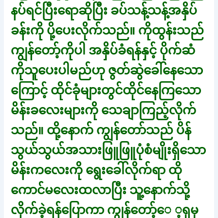
နပ်ရင်ပြီးရောဆိုပြီး ခပ်သန့်သန့်အနှိပ်
ခန်းကို ပို့ပေးလိုက်သည်။ ကိုထွန်းသည်
ကျွန်တော့်ကိုပါ အနှိပ်ခံရန်နှင့် ပိုက်ဆံ
ကိုသူပေးပါမည်ဟု ဇွတ်ဆွဲခေါ်နေသော
ကြောင့် ထိုင်ခုံများတွင်ထိုင်နေကြသော
မိန်းခလေးများကို သေချာကြည့်လိုက်
သည်။ ထို့နောက် ကျွန်တော်သည် ပိန်
သွယ်သွယ်အသားဖြူဖြူပုံစံမျိုးရှိသော
မိန်းကလေးကို ရွေးခေါ်လိုက်ရာ ထို
ကောင်မလေးထလာပြီး သူ့နောက်သို့
လိုက်ခဲ့ရန်ပြောကာ ကျွန်တော့်ေ ့ရှမှ