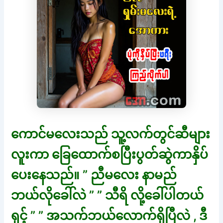
ကောင်မလေးသည် သူ့လက်တွင်ဆီများ
လူးကာ ခြေထောက်စပြီးပွတ်ဆွဲကာနှိပ်
ပေးနေသည်။ ” ညီမလေး နာမည်
ဘယ်လိုခေါ်လဲ ” ” သီရိ လို့ခေါ်ပါတယ်
ရှင့် ” ” အသက်ဘယ်လောက်ရှိပြီလဲ , ဒီ