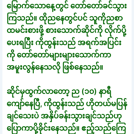
မြောက်သောနေ့တွင် တော်တော်ခင်သွား
ကြသည်။ ထိုညနေတွင်ပင် သူကိုညစာ
ထမင်းစားဖို့ စားသောက်ဆိုင်ကို လိုက်ပို့
ပေးရပြီး ကိုထွန်းသည် အရက်အပြင်း
ကို တော်တော်များများသောက်ကာ
အမူးလွန်နေသလို ဖြစ်နေသည်။
ဆိုင်မှထွက်လာတော့ ည (၁၀) နာရီ
ကျော်နေပြီ, ကိုထွန်းသည် ဟိုတယ်မပြန်
ချင်သေးပဲ အနှိပ်ခန်းသွားချင်သည်ဟု
ပြောကာပို့ခိုင်းနေသည်။ ဧည့်သည်ကြေ