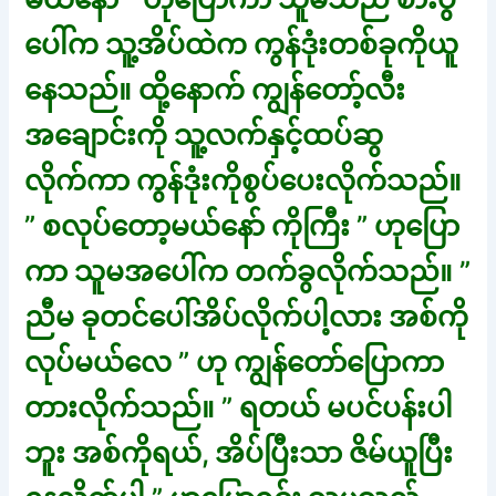
ပေါ်က သူ့အိပ်ထဲက ကွန်ဒုံးတစ်ခုကိုယူ
နေသည်။ ထို့နောက် ကျွန်တော့်လီး
အချောင်းကို သူ့လက်နှင့်ထပ်ဆွ
လိုက်ကာ ကွန်ဒုံးကိုစွပ်ပေးလိုက်သည်။
” စလုပ်တော့မယ်နော် ကိုကြီး ” ဟုပြော
ကာ သူမအပေါ်က တက်ခွလိုက်သည်။ ”
ညီမ ခုတင်ပေါ်အိပ်လိုက်ပါ့လား အစ်ကို
လုပ်မယ်လေ ” ဟု ကျွန်တော်ပြောကာ
တားလိုက်သည်။ ” ရတယ် မပင်ပန်းပါ
ဘူး အစ်ကိုရယ်, အိပ်ပြီးသာ ဇိမ်ယူပြီး