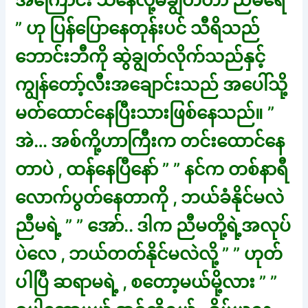
အကြောင်း သိနေလို့မချွတ်တာ ညီမရေ
” ဟု ပြန်ပြောနေတုန်းပင် သီရိသည်
ဘောင်းဘီကို ဆွဲချွတ်လိုက်သည်နှင့်
ကျွန်တော့်လီးအချောင်းသည် အပေါ်သို့
မတ်ထောင်နေပြီးသားဖြစ်နေသည်။ ”
အဲ… အစ်ကို့ဟာကြီးက တင်းထောင်နေ
တာပဲ , ထန်နေပြီနော် ” ” နင်က တစ်နာရီ
လောက်ပွတ်နေတာကို , ဘယ်ခံနိုင်မလဲ
ညီမရဲ့ ” ” အော်.. ဒါက ညီမတို့ရဲ့အလုပ်
ပဲလေ , ဘယ်တတ်နိုင်မလဲလို့ ” ” ဟုတ်
ပါပြီ ဆရာမရဲ့ , စတော့မယ်မို့လား ” ”