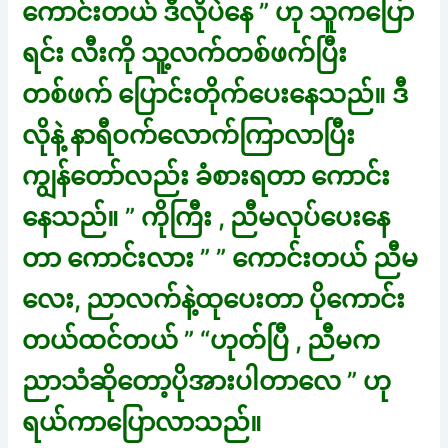
ကောင်းတယ် ဒီလိုပဲနေ ” ဟု သူကပြော
ရင်း လီးကို သူ့လက်တစ်ဖက်ပြီး
တစ်ဖက် ပြောင်းတိုက်ပေးနေသည်။ ဒီ
လိုနဲ့ နာရီဝက်လောက်ကြာလာပြီး
ကျွန်တော်လည်း ခံစားရတာ ကောင်း
နေသည်။ ” ကိုကြီး , ညီမလုပ်ပေးနေ
တာ ကောင်းလား ” ” ကောင်းတယ် ညီမ
လေး, ညာလက်နဲ့ထုပေးတာ ပိုကောင်း
တယ်ထင်တယ် ” “ဟုတ်ပြီ , ညီမက
ညာသံဆိုတော့ပိုအားပါတာလေ ” ဟု
ရယ်ကာပြောလာသည်။