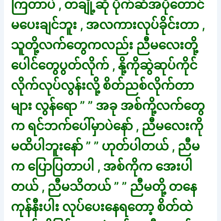
ကြတာပဲ , တချို့ဆို ပိုက်ဆံအပိုတောင်
မပေးချင်ဘူး , အလကားလုပ်ခိုင်းတာ ,
သူတို့လက်တွေကလည်း ညီမလေးတို့
ပေါင်တွေပွတ်လိုက် , နို့ကိုဆွဲဆုပ်ကိုင်
လိုက်လုပ်လွန်းလို့ စိတ်ညစ်လိုက်တာ
များ လွန်ရော ” ” အခု အစ်ကို့လက်တွေ
က ရင်ဘက်ပေါ်မှာပဲနော် , ညီမလေးကို
မထိပါဘူးနော် ” ” ဟုတ်ပါတယ် , ညီမ
က ပြောပြတာပါ , အစ်ကိုက အေးပါ
တယ် , ညီမသိတယ် ” ” ညီမတို့ တနေ
ကုန်နီးပါး လုပ်ပေးနေရတော့ စိတ်ထဲ