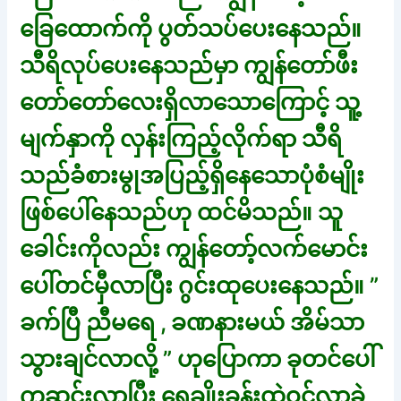
ခြေထောက်ကို ပွတ်သပ်ပေးနေသည်။
သီရိလုပ်ပေးနေသည်မှာ ကျွန်တော်ဖီး
တော်တော်လေးရှိလာသောကြောင့် သူ့
မျက်နှာကို လှန်းကြည့်လိုက်ရာ သီရိ
သည်ခံစားမွုအပြည့်ရှိနေသောပုံစံမျိုး
ဖြစ်ပေါ်နေသည်ဟု ထင်မိသည်။ သူ
ခေါင်းကိုလည်း ကျွန်တော့်လက်မောင်း
ပေါ်တင်မှီလာပြီး ဂွင်းထုပေးနေသည်။ ”
ခက်ပြီ ညီမရေ , ခဏနားမယ် အိမ်သာ
သွားချင်လာလို့ ” ဟုပြောကာ ခုတင်ပေါ်
ကဆင်းလာပြီး ရေချိုးခန်းထဲဝင်လာခဲ့