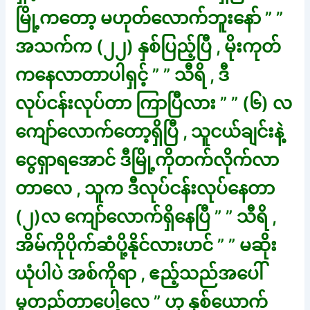
မြို့ကတော့ မဟုတ်လောက်ဘူးနော် ” ”
အသက်က (၂၂) နှစ်ပြည့်ပြီ , မိုးကုတ်
ကနေလာတာပါရှင့် ” ” သီရိ , ဒီ
လုပ်ငန်းလုပ်တာ ကြာပြီလား ” ” (၆) လ
ကျော်လောက်တော့ရှိပြီ , သူငယ်ချင်းနဲ့
ငွေရှာရအောင် ဒီမြို့ကိုတက်လိုက်လာ
တာလေ , သူက ဒီလုပ်ငန်းလုပ်နေတာ
(၂)လ ကျော်လောက်ရှိနေပြီ ” ” သီရိ ,
အိမ်ကိုပိုက်ဆံပို့နိုင်လားဟင် ” ” မဆိုး
ယုံပါပဲ အစ်ကိုရာ , ဧည့်သည်အပေါ်
မူတည်တာပေါ့လေ ” ဟု နှစ်ယောက်