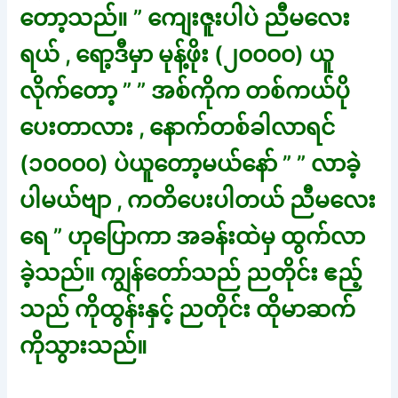
တော့သည်။ ” ကျေးဇူးပါပဲ ညီမလေး
ရယ် , ရော့ဒီမှာ မုန့်ဖိုး (၂၀၀၀၀) ယူ
လိုက်တော့ ” ” အစ်ကိုက တစ်ကယ်ပို
ပေးတာလား , နောက်တစ်ခါလာရင်
(၁၀၀၀၀) ပဲယူတော့မယ်နော် ” ” လာခဲ့
ပါမယ်ဗျာ , ကတိပေးပါတယ် ညီမလေး
ရေ ” ဟုပြောကာ အခန်းထဲမှ ထွက်လာ
ခဲ့သည်။ ကျွန်တော်သည် ညတိုင်း ဧည့်
သည် ကိုထွန်းနှင့် ညတိုင်း ထိုမာဆက်
ကိုသွားသည်။