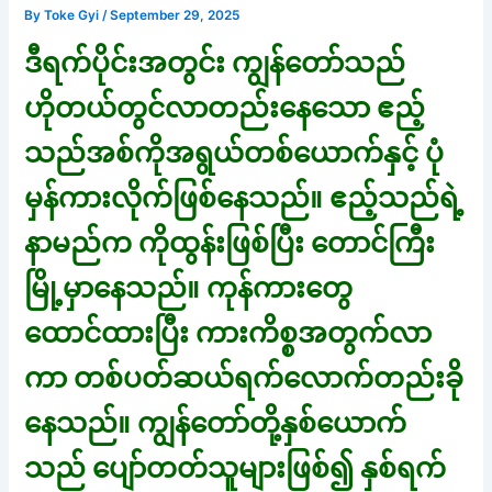
By
Toke Gyi
/
September 29, 2025
ဒီရက်ပိုင်းအတွင်း ကျွန်တော်သည်
ဟိုတယ်တွင်လာတည်းနေသော ဧည့်
သည်အစ်ကိုအရွယ်တစ်ယောက်နှင့် ပုံ
မှန်ကားလိုက်ဖြစ်နေသည်။ ဧည့်သည်ရဲ့
နာမည်က ကိုထွန်းဖြစ်ပြီး တောင်ကြီး
မြို့မှာနေသည်။ ကုန်ကားတွေ
ထောင်ထားပြီး ကားကိစ္စအတွက်လာ
ကာ တစ်ပတ်ဆယ်ရက်လောက်တည်းခို
နေသည်။ ကျွန်တော်တို့နှစ်ယောက်
သည် ပျော်တတ်သူများဖြစ်၍ နှစ်ရက်