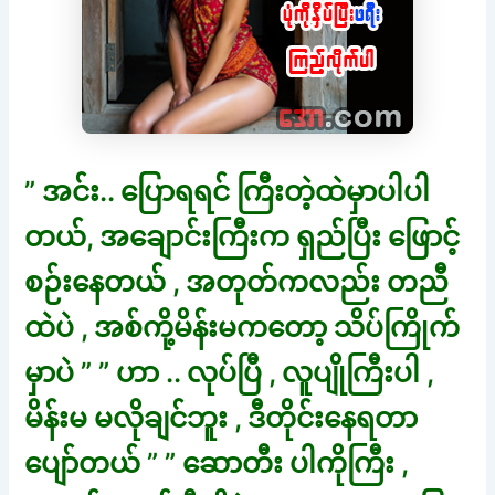
” အင်း.. ပြောရရင် ကြီးတဲ့ထဲမှာပါပါ
တယ်, အချောင်းကြီးက ရှည်ပြီး ဖြောင့်
စဉ်းနေတယ် , အတုတ်ကလည်း တညီ
ထဲပဲ , အစ်ကို့မိန်းမကတော့ သိပ်ကြိုက်
မှာပဲ ” ” ဟာ .. လုပ်ပြီ , လူပျိုကြီးပါ ,
မိန်းမ မလိုချင်ဘူး , ဒီတိုင်းနေရတာ
ပျော်တယ် ” ” ဆောတီး ပါကိုကြီး ,