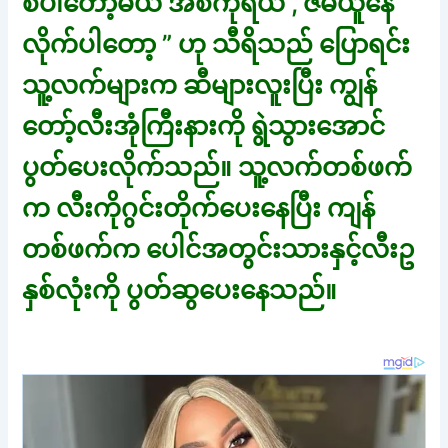
စပါတော့မယ် အစ်ကိုရယ် , ဇိမ်ယူနေ
လိုက်ပါတော့ ” ဟု သီရိသည် ပြောရင်း
သူ့လက်များက ဆီများလူးပြီး ကျွန်
တော့်လီးအုံကြီးနားကို ရွဲသွားအောင်
ပွတ်ပေးလိုက်သည်။ သူ့လက်တစ်ဖက်
က လီးကိုဂွင်းတိုက်ပေးနေပြီး ကျန်
တစ်ဖက်က ပေါင်အတွင်းသားနှင့်လီးဥ
နှစ်လုံးကို ပွတ်ဆွပေးနေသည်။