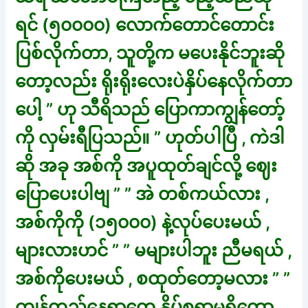
ရင် (၅၀၀၀၀) လောက်တောင်တောင်း
ပြစ်လိုက်တာ, သူတို့က မပေးနိုင်ဘူးဆို
တော့လည်း ရိုးရိုးလေးပဲနှိပ်နေလိုက်တာ
ပေါ့ ” ဟု သီရိသည် ပြောကာကျွန်တော့်
ကို လှမ်းရီပြသည်။ ” ဟုတ်ပါပြီ , ကဲဒါ
ဆို အခု အစ်ကို အပူထုတ်ချင်လို့ ဈေး
ပြောပေးပါဗျ ” ” အဲ တစ်ကယ်လား ,
အစ်ကိုကို (၁၅၀၀၀) နဲ့လုပ်ပေးမယ် ,
များလားဟင် ” ” မများပါဘူး ညီမရယ် ,
အစ်ကိုပေးမယ် , စထုတ်တော့မလား ” ”
ကျန်တည့်နေရာတွေ နှိပ်စရာမရှိတော့