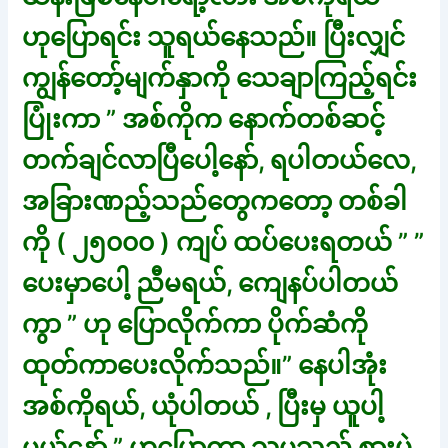
ဟုပြောရင်း သူရယ်နေသည်။ ပြီးလျှင်
ကျွန်တော့်မျက်နှာကို သေချာကြည့်ရင်း
ပြုံးကာ ” အစ်ကိုက နောက်တစ်ဆင့်
တက်ချင်လာပြီပေါ့နော်, ရပါတယ်လေ,
အခြားဏည့်သည်တွေကတော့ တစ်ခါ
ကို ( ၂၅၀၀၀ ) ကျပ် ထပ်ပေးရတယ် ” ”
ပေးမှာပေါ့ ညီမရယ်, ကျေနပ်ပါတယ်
ကွာ ” ဟု ပြောလိုက်ကာ ပိုက်ဆံကို
ထုတ်ကာပေးလိုက်သည်။” နေပါအုံး
အစ်ကိုရယ်, ယုံပါတယ် , ပြီးမှ ယူပါ့
မယ်နော် ” ဟုပြောကာ သူမသည် စားပွဲ