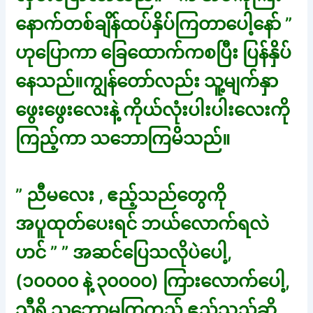
နောက်တစ်ချိန်ထပ်နှိပ်ကြတာပေါ့နော် ”
ဟုပြောကာ ခြေထောက်ကစပြီး ပြန်နှိပ်
နေသည်။ကျွန်တော်လည်း သူ့မျက်နှာ
ဖွေးဖွေးလေးနဲ့ ကိုယ်လုံးပါးပါးလေးကို
ကြည့်ကာ သဘောကြမိသည်။
” ညီမလေး , ဧည့်သည်တွေကို
အပူထုတ်ပေးရင် ဘယ်လောက်ရလဲ
ဟင် ” ” အဆင်ပြေသလိုပဲပေါ့,
(၁၀၀၀၀ နဲ့ ၃၀၀၀၀) ကြားလောက်ပေါ့,
သီရိ သဘောမကြတည့် ဧည့်သည်ဆို