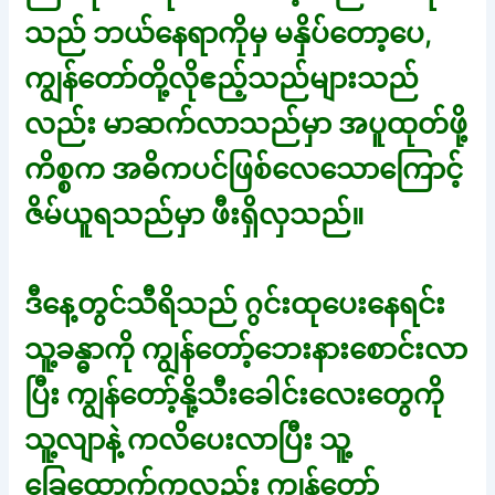
သည် ဘယ်နေရာကိုမှ မနှိပ်တော့ပေ,
ကျွန်တော်တို့လိုဧည့်သည်များသည်
လည်း မာဆက်လာသည်မှာ အပူထုတ်ဖို့
ကိစ္စက အဓိကပင်ဖြစ်လေသောကြောင့်
ဇိမ်ယူရသည်မှာ ဖီးရှိလှသည်။
ဒီနေ့တွင်သီရိသည် ဂွင်းထုပေးနေရင်း
သူ့ခန္ဓာကို ကျွန်တော့်ဘေးနားစောင်းလာ
ပြီး ကျွန်တော့်နို့သီးခေါင်းလေးတွေကို
သူ့လျာနဲ့ ကလိပေးလာပြီး သူ့
ခြေထောက်ကလည်း ကျွန်တော့်