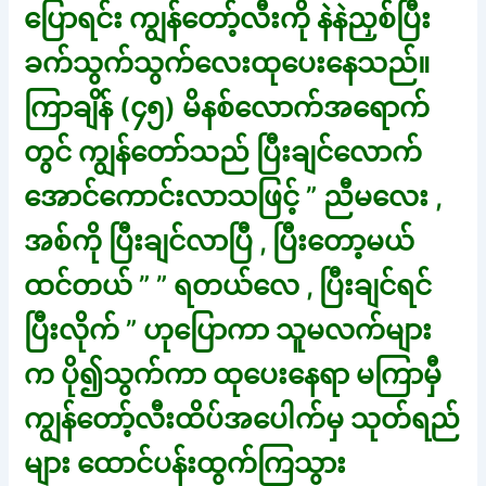
ပြောရင်း ကျွန်တော့်လီးကို နဲနဲညှစ်ပြီး
ခက်သွက်သွက်လေးထုပေးနေသည်။
ကြာချိန် (၄၅) မိနစ်လောက်အရောက်
တွင် ကျွန်တော်သည် ပြီးချင်လောက်
အောင်ကောင်းလာသဖြင့် ” ညီမလေး ,
အစ်ကို ပြီးချင်လာပြီ , ပြီးတော့မယ်
ထင်တယ် ” ” ရတယ်လေ , ပြီးချင်ရင်
ပြီးလိုက် ” ဟုပြောကာ သူမလက်များ
က ပို၍သွက်ကာ ထုပေးနေရာ မကြာမှီ
ကျွန်တော့်လီးထိပ်အပေါက်မှ သုတ်ရည်
များ ထောင်ပန်းထွက်ကြသွား