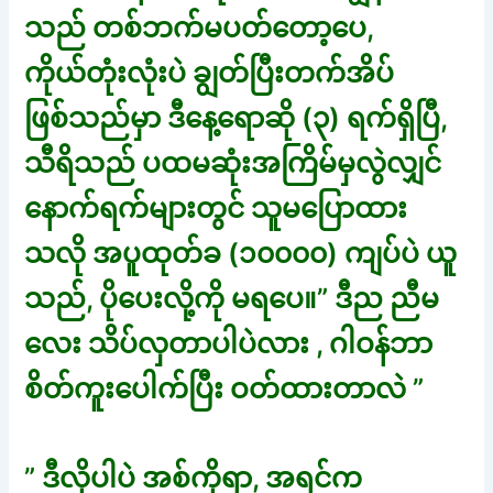
သည် တစ်ဘက်မပတ်တော့ပေ,
ကိုယ်တုံးလုံးပဲ ချွတ်ပြီးတက်အိပ်
ဖြစ်သည်မှာ ဒီနေ့ရောဆို (၃) ရက်ရှိပြီ,
သီရိသည် ပထမဆုံးအကြိမ်မှလွဲလျှင်
နောက်ရက်များတွင် သူမပြောထား
သလို အပူထုတ်ခ (၁၀၀၀၀) ကျပ်ပဲ ယူ
သည်, ပိုပေးလို့ကို မရပေ။” ဒီည ညီမ
လေး သိပ်လှတာပါပဲလား , ဂါဝန်ဘာ
စိတ်ကူးပေါက်ပြီး ဝတ်ထားတာလဲ ”
” ဒီလိုပါပဲ အစ်ကိုရာ, အရင်က