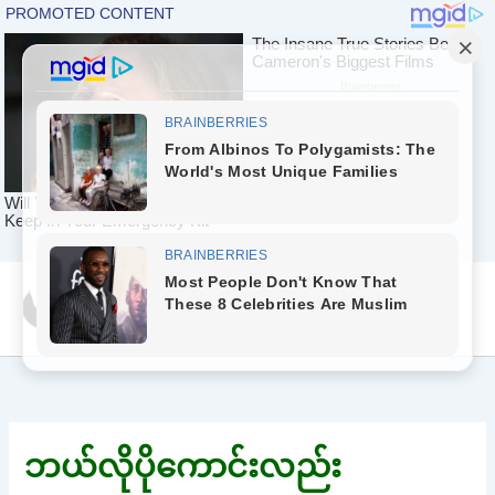
Skip
Yeah Celeb [အပြာ
to
စာပေ]
content
ဘယ်လိုပိုကောင်းလည်း