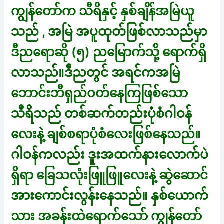
ကျွန်တော်က သီရိနှင့် နှစ်ချိန်အမြဲယူ
သည် , အမြဲ အပူထုတ်ဖြစ်လာသည်မှာ
ဒီညရောဆို (၅) ညမြောက်သို့ ရောက်ရှိ
လာသည်။ဒီညတွင် အရင်ကအမြဲ
ဘောင်းဘီရှည်ဝတ်နေကြဖြစ်သော
သီရိသည် တစ်ဆက်တည်းပုံစံဂါဝန်
လေးနဲ့ ချစ်စရာပုံစံလေးဖြစ်နေသည်။
ဂါဝန်ကလည်း ဒူးအထက်နားလောက်ပဲ
ရှိရာ ခြေသလုံးဖြူဖြူလေးနဲ့ ဆွဲဆောင်
အားကောင်းလွန်းနေသည်။ နှစ်ယောက်
သား အခန်းထဲရောက်သော် ကျွန်တော်