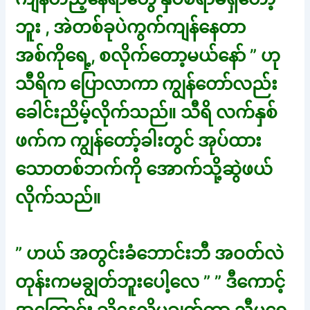
ဘူး , အဲတစ်ခုပဲကွက်ကျန်နေတာ
အစ်ကိုရေ့, စလိုက်တော့မယ်နော် ” ဟု
သီရိက ပြောလာကာ ကျွန်တော်လည်း
ခေါင်းညိမ့်လိုက်သည်။ သီရိ လက်နှစ်
ဖက်က ကျွန်တော့်ခါးတွင် အုပ်ထား
သောတစ်ဘက်ကို အောက်သို့ဆွဲဖယ်
လိုက်သည်။
” ဟယ် အတွင်းခံဘောင်းဘီ အဝတ်လဲ
တုန်းကမချွတ်ဘူးပေါ့လေ ” ” ဒီကောင့်