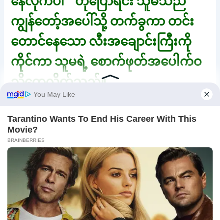
နေလိုက်ပါ ” ဟုပြောရင်း သူမသည်
ကျွန်တော့်အပေါ်သို့ တက်ခွကာ တင်း
တောင်နေသော လီးအချောင်းကြီးကို
ကိုင်ကာ သူမရဲ့ စောက်ဖုတ်အပေါက်ဝ
သို့တေ့လိုက်သည်။
ပြီးလျှင် အပေါ်ကဖိချလိုက်ရာ လီး
အချောင်းကြီးရဲ့ အဆုံးနီးနီးမြုပ်ဝင်
သွားသည်။ ” အင်း … အစ်ကို့လီးက
တင်းနေတာပဲနော် ” ဟု သူမပြောလာ
သည်။ ” ညီမ ရရဲ့လား , အစ်ကို