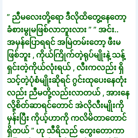
” ညီမလေးတို့ရော ဒီလိုထိတွေ့နေတော့
ခံစားမွုမဖြစ်လာဘူးလား ” ” အင်း..
အမှန်ပြောရရင် အမြဲတမ်းတော့ ဖီးမ
ဖြစ်ဘူး , ကိုယ်ကြိုက်တဲ့ရုပ်မျိုးနဲ့ သန့်
ရှင်းတဲ့ကိုယ်လုံးရယ် , လီးကလည်း ရှိ
သင့်တဲ့ပုံစံမျိုးဆိုရင် ဂွင်းထုပေးနေတုံး
လည်း ညီမတို့လည်းလာတယ် , အားနေ
လို့စိတ်ဆာရင်တောင် အဲလိုလီးမျိုးကို
မှန်းပြီး ကိုယ့်ဟာကို ကလိမိတာတောင်
ရှိတယ် ” ဟု သီရိသည် တွေးတောကာ