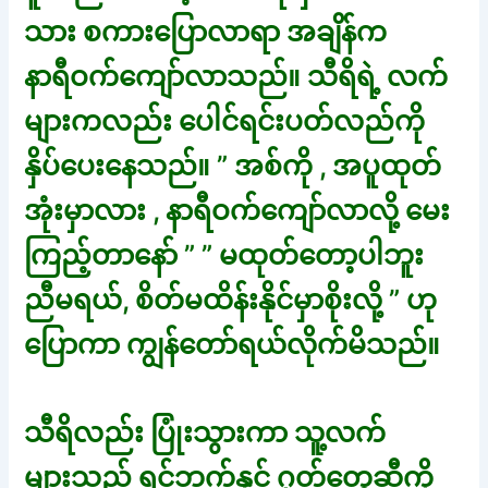
သား စကားပြောလာရာ အချိန်က
နာရီဝက်ကျော်လာသည်။ သီရိရဲ့ လက်
များကလည်း ပေါင်ရင်းပတ်လည်ကို
နှိပ်ပေးနေသည်။ ” အစ်ကို , အပူထုတ်
အုံးမှာလား , နာရီဝက်ကျော်လာလို့ မေး
ကြည့်တာနော် ” ” မထုတ်တော့ပါဘူး
ညီမရယ်, စိတ်မထိန်းနိုင်မှာစိုးလို့ ” ဟု
ပြောကာ ကျွန်တော်ရယ်လိုက်မိသည်။
သီရိလည်း ပြုံးသွားကာ သူ့လက်
များသည် ရင်ဘက်နှင့် ဂုတ်တွေဆီကို