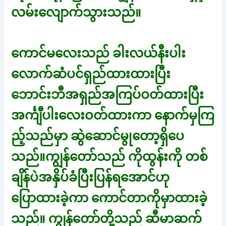
လမ်းလျောက်သွားသည်။
ကောင်မလေးသည် ခါးလယ်နီးပါး
လောက်ဆံပင်ရှည်ထားထားပြီး
ဘောင်းဘီအရှည်အကြပ်ဝတ်ထားပြီး
အင်္ကျီပါးလေးဝတ်ထားကာ နောက်မှကြ
ည့်သည်မှာ ဆွဲဆောင်မွုတော့ရှိပေ
သည်။ကျွန်တော်သည် ကိုထွန်းကို တစ်
ချိန်ပဲအနှိပ်ခံပြီးပြန်ရအောင်ဟု
ပြောထားခဲ့ကာ ကောင်တာကိုမှာထားခဲ့
သည်။ ကျွန်တော်တို့သည် ဆီမာဆက်