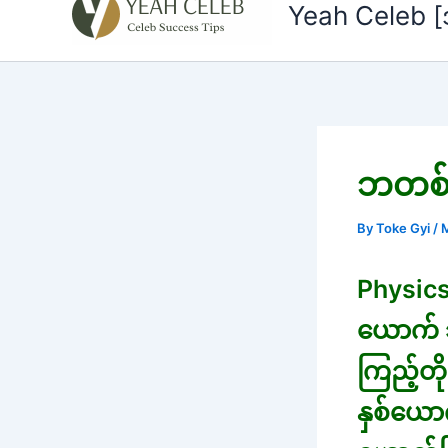
to
Yeah Celeb 
content
ဘတစ်ပ
By
Toke Gyi
/
M
Physics
ယောက် သ
ကြည့်တိ
နှစ်ယော