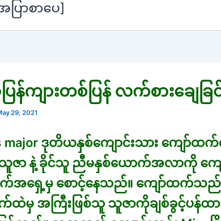
[အပြာစာပေ]
ြန်ကျားတစ်ပြန် လက်စားချေခြင်
ay 29, 2021
 major ဒုတိယနှစ်ကျောင်းသား ကျော်ထက
ူဇာ နဲ့ ခိုင်သူ ညီမနှစ်ယောက်အလာကို ကျေ
ုက်အရှေ့မှ စောင့်နေသည်။ ကျော်ထက်သည်
က်ထဲမှ အကြီးဖြစ်သူ သူဇာကိုချစ်ခွင့်ပန်ထ