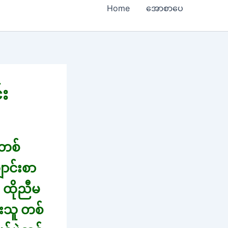
Home
အောစာပေ
း
်တစ်
ာင်းစာ
 ထိုညီမ
ားသူ တစ်