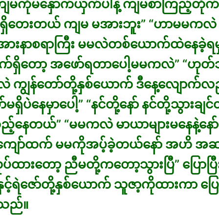
်ကျမကိုမနှောက်ယှက်ပါနဲ့ ကျမစာကြည့်တိုက်
ရှိတေးတယ် ကျမ မအားဘူး” “ဟာမမကလဲ က
ားနာစရာကြီး မမလဲတစ်ယောက်ထဲနေခဲ့ရမှာ
က်ရှိတော့ အဖော်ရတာပေါ့မမကလဲ” “ဟုတ်
 ကျွန်တော်တို့နှစ်ယောက် ဒီနေ့လျောက်
ှိပဲနေမှာပေါ့” “နင်တို့နော် နင်တို့သွားချင်တိ
ထည့်နေတယ်” “မမကလဲ မာယာများမနေနဲ့နော် 
ကျော်ထက် မမကိုအပ့်ခဲ့တယ်နော် အဟိ အဆ
ပ်ထားတော့ ညီမတို့ကတော့သွားပြီ” ပြောပြ
်သူနှင့်ရဲဇော်တို့နှစ်ယောက် သူဇာ့ကိုထားကာ ပ
သည်။