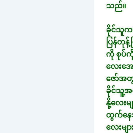
သည်။
ခိုင်သူ
ပြန်တုန
ကို စုပ
လေးအော
ဇော်အတွ
ခိုင်သူ့
နို့လေး
ထွက်နေသ
လေးများ