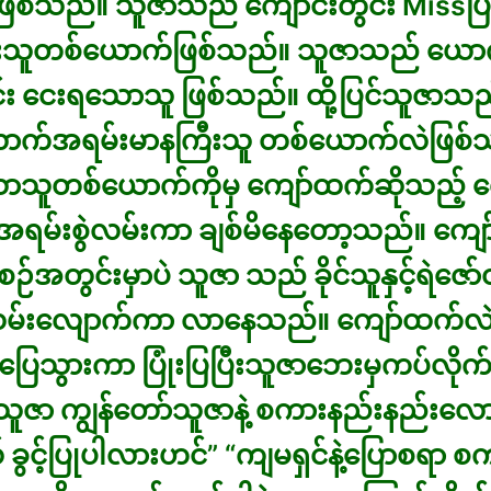
စ်သည်။ သူဇာသည် ကျောင်းတွင်း Missပြိုင
သူတစ်ယောက်ဖြစ်သည်။ သူဇာသည် ယောက
်း ငေးရသောသူ ဖြစ်သည်။ ထို့ပြင်သူဇာသ
က်အရမ်းမာနကြီးသူ တစ်ယောက်လဲဖြစ်
သောသူတစ်ယောက်ကိုမှ ကျော်ထက်ဆိုသည့် 
ရမ်းစွဲလမ်းကာ ချစ်မိနေတော့သည်။ ကျေ
စဉ်အတွင်းမှာပဲ သူဇာ သည် ခိုင်သူနှင့်ရဲဇော်တ
မ်းလျောက်ကာ လာနေသည်။ ကျော်ထက်လဲ
အပြေသွားကာ ပြုံးပြပြီးသူဇာဘေးမှကပ်လို
ူဇာ ကျွန်တော်သူဇာနဲ့ စကားနည်းနည်းလေ
 ခွင့်ပြုပါလားဟင်” “ကျမရှင်နဲ့ပြောစရာ စက