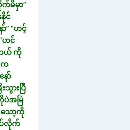
ုက်မိမှာ”
ိုင်
်” “ဟင့်
“ဟင်
ယ် ကို
မက
နော်
ုးသွားပြီ
ုပဲအမြဲ
သော့ကို
ပ်လိုက်