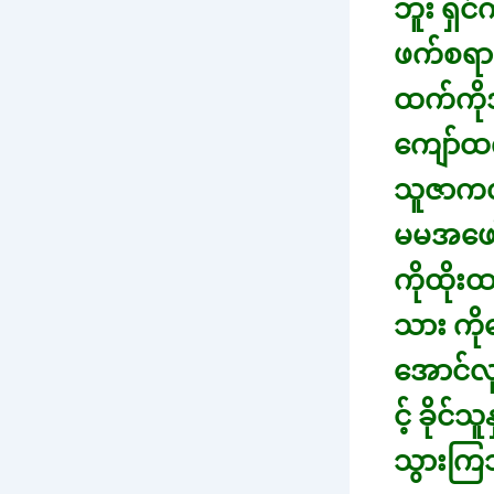
ဘူး ရှင
ဖက်စရာ
ထက်ကိုအ
ကျော်ထ
သူဇာကလဲ
မမအဖော်မရ
ကိုထိုး
သား ကို
အောင်လု
င့် ခိုင
သွားကြ