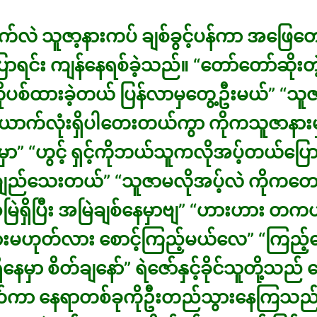
်လဲ သူဇာ့နားကပ် ချစ်ခွင့်ပန်ကာ အဖြေတော
ာရင်း ကျန်နေရစ်ခဲ့သည်။ “တော်တော်ဆိုးတ
ိုပစ်ထားခဲ့တယ် ပြန်လာမှတွေ့ဦးမယ်” “သ
ောက်လုံးရှိပါတေးတယ်ကွာ ကိုကသူဇာနားမ
မှာ” “ဟွင့် ရှင့်ကိုဘယ်သူကလိုအပ့်တယ်ပြော
ည်သေးတယ်” “သူဇာမလိုအပ့်လဲ ကိုကတော
အမြဲရှိပြီး အမြဲချစ်နေမှာဗျ” “ဟားဟား တက
မဟုတ်လား စောင့်ကြည့်မယ်လေ” “ကြည့်စေ
နေမှာ စိတ်ချနော်” ရဲဇော်နှင့်ခိုင်သူတို့သည် 
က်ကာ နေရာတစ်ခုကိုဦးတည်သွားနေကြသည်။