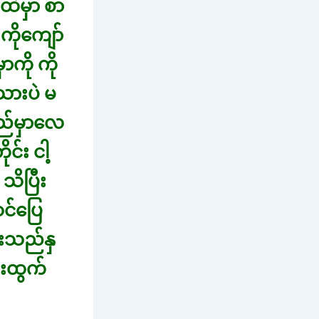
ထဲမှာ စာ
ိုကျော်
ကို ကို
သားပဲ မ
လည်မှာလေ
ုင်း ငါ့
သိပြီး
င်ပြေ
ီးသည်နှ
ြေးထွက်