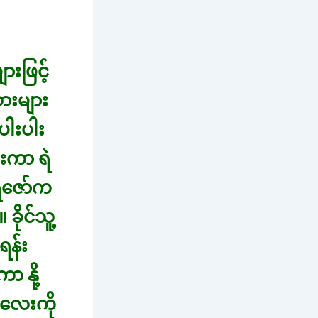
းဖြင့်
ားများ
ါးပါး
းကာ ရဲ
ဲဇော်က
ခိုင်သူ့
ရန်း
 နို့
းလေးကို