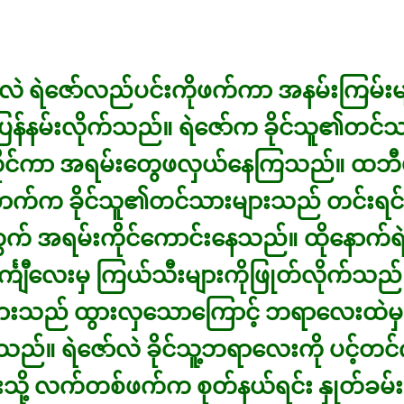
ကလဲ ရဲဇော်လည်ပင်းကိုဖက်ကာ အနမ်းကြမ်းမျာ
့်ပြန်နမ်းလိုက်သည်။ ရဲဇော်က ခိုင်သူ၏တင်သ
်ကိုင်ကာ အရမ်းတွေဖလှယ်နေကြသည်။ ထဘီပ
က်က ခိုင်သူ၏တင်သားများသည် တင်းရင်
က် အရမ်းကိုင်ကောင်းနေသည်။ ထိုနောက်ရ
အင်္ကျီလေးမှ ကြယ်သီးများကိုဖြုတ်လိုက်သည်။ 
များသည် ထွားလှသောကြောင့် ဘရာလေးထဲမှ
ည်။ ရဲဇော်လဲ ခိုင်သူ့ဘရာလေးကို ပင့်တင်ကာ
သို့ လက်တစ်ဖက်က စုတ်နယ်ရင်း နှုတ်ခမ်