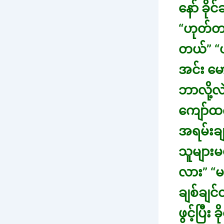
နော် ခို
“ဟုတ်တယ
တယ်” “ဟ
အင်း မ
ဘာလို့
ကျော်ထ
အရမ်းချ
သူများမမ
လား” “မ
ချစ်ချင
ဖွင့်ပြီ