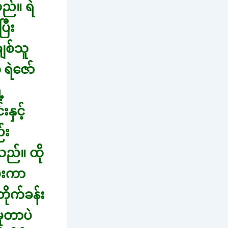
ည်။ ရဲ
ြီး
ျစ်သူ
 ရဲဇော်
့
နှင့်
်း
သည်။ ထို
ပေးကာ
တိုက်ခန်း
ူတာပဲ