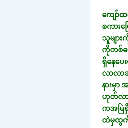
ကျော်ထက
စကားပြေ
သူများက
ကိုတစ်ယ
ရှိနေပေး
လာလာချ
နားမှာ 
ဟုတ်လား
ကအမြဲရှိ
ထဲမှထွ