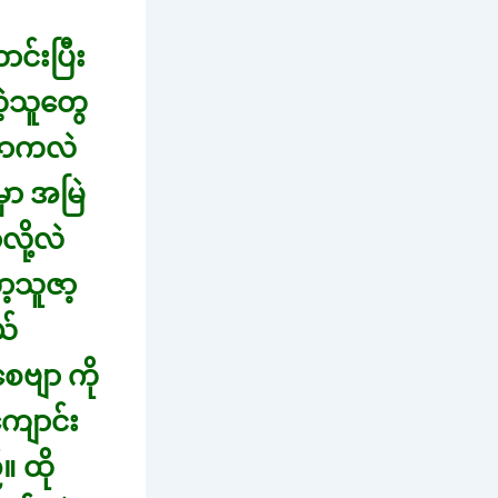
င်းပြီး
ဲ့သူတွေ
ူဇာကလဲ
ှာ အမြဲ
လို့လဲ
့သူဇာ့
ယ်
ဗျာ ကို
ကျောင်း
 ထို