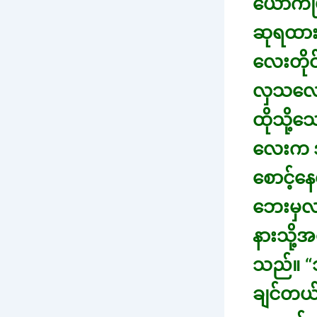
ယောက်ဖြ
ဆုရထား
လေးတိုင
လှသလော
ထိုသို့
လေးက အ
စောင့်နေ
ဘေးမှလ
နားသို့
သည်။ “သ
ချင်တယ်