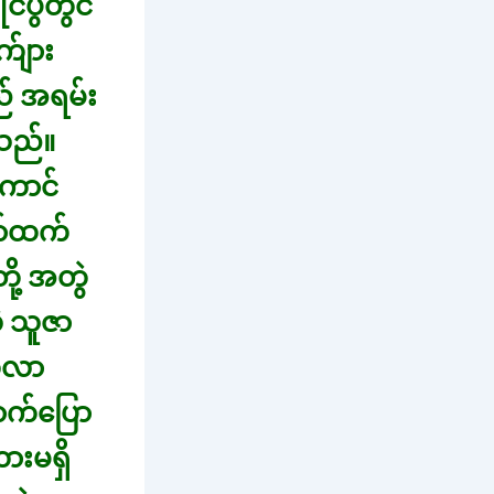
်ပွဲတွင်
်ျား
ည် အရမ်း
သည်။
ကောင်
ာ်ထက်
ို့ အတွဲ
 သူဇာ
က်လာ
ာက်ပြော
ားမရှိ