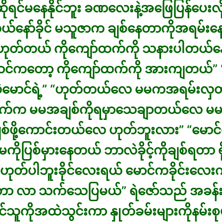
င်ဆိုရင်မနေနိုင်ဘူး ခဏလေးနဲ့အဖြေပြန်ပေးလိ
်နော်ခိုင် မသူဇာက ချစ်နေတာကိုအရမ်းနေန
ုတ်တယ် ကိုကျော်ထက်ကို သနားပါတယ်နော
ောင်ကတော့ ကိုကျော်ထက်ကို အားကျတယ်” 
လဲမောင်ရဲ့” “ဟုတ်တယ်လေ မမကအရမ်းလှတ
က်က မမအချစ်ကိုရမှာသေချာတယ်လေ မ
စ်ဖို့ကောင်းတယ်လေ ဟုတ်ဘူးလား” “မောင်
ကိုပြစ်မှားနေတယ် ဘာလဲခိုင့်ကိုချစ်ရတာ ရိ
ဟုတ်ပါဘူးခိုင်လေးရယ် မောင်ကခိုင်းလေးကိ
်တာ လာ သက်သေပြမယ်” ရဲဇော်သည် အခန်း
း ခိုင်သူကိုအထဲသွင်းကာ နှုတ်ခမ်းများကိုနမ်းစု