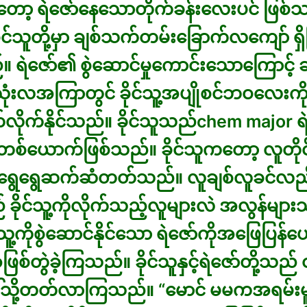
ာ့ ရဲဇော်နေသောတိုက်ခန်းလေးပင် ဖြစ်သ
့ခိုင်သူတို့မှာ ချစ်သက်တမ်းခြောက်လကျော် ရှိပ
။ ရဲဇော်၏ စွဲဆောင်မှုကောင်းသောကြောင့် ခ
 သုံးလအကြာတွင် ခိုင်သူ့အပျိုစင်ဘဝလေးကို
က်လိုက်နိုင်သည်။ ခိုင်သူသည်chem major ရဲ
စ်ယောက်ဖြစ်သည်။ ခိုင်သူကတော့ လူတိုင်း
ာ်ရွေရွေဆက်ဆံတတ်သည်။ လူချစ်လူခင်လည
 ခိုင်သူ့ကိုလိုက်သည့်လူများလဲ အလွန်များ
င်သူ့ကိုစွဲဆောင်နိုင်သော ရဲဇော်ကိုအဖြေပြန်
ြစ်တွဲခဲ့ကြသည်။ ခိုင်သူနှင့်ရဲဇော်တို့သည် 
်သို့တတ်လာကြသည်။ “မောင် မမကအရမ်းမ