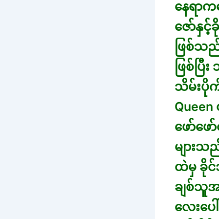
နေရာကတေ
ဇော်နှင်
ဖြစ်သည်
ဖြစ်ပြီး
သိမ်းပို
Queen တ
ဖော်ဖေ
များသည်
ထဲမှ ခို
ချစ်သူအဖ
လေးပေါ