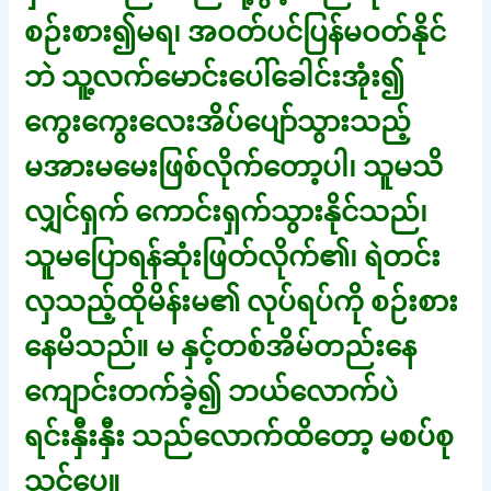
စဉ်းစား၍မရ၊ အဝတ်ပင်ပြန်မဝတ်နိုင်
ဘဲ သူ့လက်မောင်းပေါ်ခေါင်းအုံး၍
ကွေးကွေးလေးအိပ်ပျော်သွားသည့်
မအားမမေးဖြစ်လိုက်တော့ပါ၊ သူမသိ
လျှင်ရှက် ကောင်းရှက်သွားနိုင်သည်၊
သူမပြောရန်ဆုံးဖြတ်လိုက်၏၊ ရဲတင်း
လှသည့်ထိုမိန်းမ၏ လုပ်ရပ်ကို စဉ်းစား
နေမိသည်။ မ နှင့်တစ်အိမ်တည်းနေ
ကျောင်းတက်ခဲ့၍ ဘယ်လောက်ပဲ
ရင်းနှီးနှီး သည်လောက်ထိတော့ မစပ်စု
သင့်ပေ။