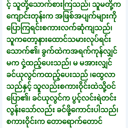
င့် သူတို့သောက်စားကြသည်၊ သူမတို့က
ကျောင်းတုန်းက အဖြစ်အပျက်များကို
ပြောကြရင်းစကားလက်ဆုံကျသည်၊
သူကတော့နားထောင်သမားလုပ်ရင်း
သောက်၏၊ ခွက်ထဲကအရက်ကုန်လျှင်
မက ငှဲ့ထည့်ပေးသည်၊ မ မအားလျှင်
ခင်ယုလွင်ကထည့်ပေးသည် ၊ထွေလာ
သည်နှင့် သူလည်းစကားဝိုင်းထဲသို့ဝင်
ပြော၏၊ ခင်ယုလွင်က ပွင့်လင်းရဲတင်း
လွန်းသော်လည်း ခင်ဖို့ကောင်းပါသည်၊
စကားဝိုင်းက တောရောက်တောင်