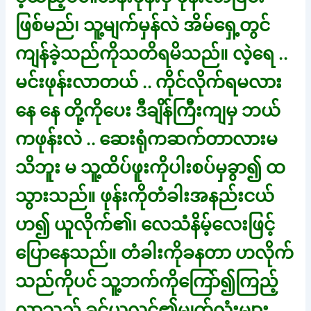
ဖြစ်မည်၊ သူ့မျက်မှန်လဲ အိမ်ရှေ့တွင်
ကျန်ခဲ့သည်ကိုသတိရမိသည်။ လဲ့ရေ ..
မင်းဖုန်းလာတယ် .. ကိုင်လိုက်ရမလား
နေ နေ တို့ကိုပေး ဒီချိန်ကြီးကျမှ ဘယ်
ကဖုန်းလဲ .. ဆေးရုံကဆက်တာလားမ
သိဘူး မ သူ့ထိပ်ဖူးကိုပါးစပ်မှခွာ၍ ထ
သွားသည်။ ဖုန်းကိုတံခါးအနည်းငယ်
ဟ၍ ယူလိုက်၏၊ လေသံနိမ့်လေးဖြင့်
ပြောနေသည်။ တံခါးကိုခနတာ ဟလိုက်
သည်ကိုပင် သူ့ဘက်ကိုကြော်၍ကြည့်
လာသည့် ခင်ယုလွင်၏မျက်လုံးများ