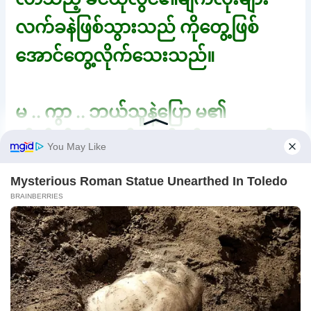
လက်ခနဲဖြစ်သွားသည် ကိုတွေ့ဖြစ်
အောင်တွေ့လိုက်သေးသည်။
မ .. ကွာ .. ဘယ်သူနဲ့ပြော မ၏
တိတ်တိတ်နေရန် လက်ညှိုးလေးနုတ်
ခမ်းတွင်ကပ်၍ ပြလိုက်သည့်အပြုအမူ
ကြောင့်သူ့စကားတန့်သွားသည်။
ထို့နောက် မက ဖုန်းကိုချ၍သူ့နှဖူးကို
နမ်းကာတိုးတိုးလေးပြောသည်။ ဆေးရုံ
ကဆက်တာမောင် .. မွေးလူနာ