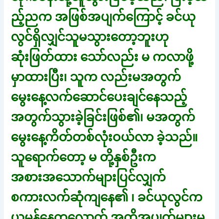
ည့်ညက အဖြစ်အပျက်ကြောင့် ခင်ယု
လွင်ရှိလျှင်သူမသွားတော့ဘူးဟု
ဆုံးဖြတ်ထား သော်လည်း မ ကလာဖို့
မှာထားပြီး၊ သူက လည်းမအတွက်
မွေးနေ့လက်ဆောင်ပေးချင်နေသည့်
အတွက်သွားခဲ့ခြင်းဖြစ်၏၊ မအတွက်
မွေးနေ့ကိတ်တစ်လုံးဝယ်လာ ခဲ့သည်။
သူရောက်တော့ မ တို့နှစ်ဦးက
အစားအသောက်များပြင်လျှက်
စကားလက်ဆုံကျနေ၏ ၊ ခင်ယုလွင်က
ယမန်နေ့ကလောက် အတိုအပျက်များမ