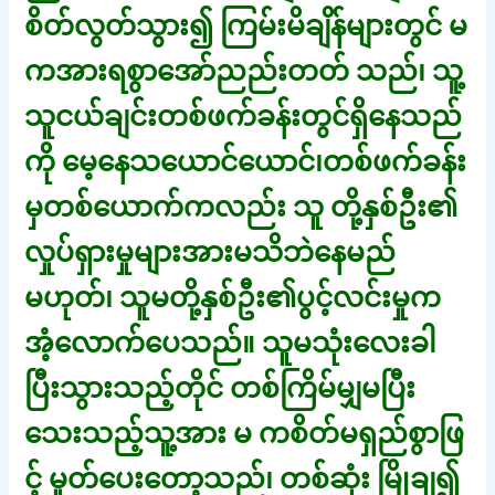
စိတ်လွတ်သွား၍ ကြမ်းမိချိန်များတွင် မ
ကအားရစွာအော်ညည်းတတ် သည်၊ သူ့
သူငယ်ချင်းတစ်ဖက်ခန်းတွင်ရှိနေသည်
ကို မေ့နေသယောင်ယောင်၊တစ်ဖက်ခန်း
မှတစ်ယောက်ကလည်း သူ တို့နှစ်ဦး၏
လှုပ်ရှားမှုများအားမသိဘဲနေမည်
မဟုတ်၊ သူမတို့နှစ်ဦး၏ပွင့်လင်းမှုက
အံ့လောက်ပေသည်။ သူမသုံးလေးခါ
ပြီးသွားသည့်တိုင် တစ်ကြိမ်မျှမပြီး
သေးသည့်သူ့အား မ ကစိတ်မရှည်စွာဖြ
င့် မှုတ်ပေးတော့သည်၊ တစ်ဆုံး မြိုချ၍