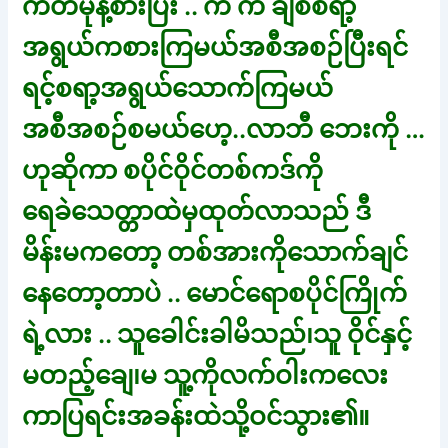
ကိတ်မုန့်စားပြီး .. ကဲ ကဲ ချစ်စရာ့
အရွယ်ကစားကြမယ်အစီအစဉ်ပြီးရင်
ရင့်စရာ့အရွယ်သောက်ကြမယ်
အစီအစဉ်စမယ်ဟေ့..လာဘီ ဘေးကို …
ဟုဆိုကာ စပိုင်ဝိုင်တစ်ကဒ်ကို
ရေခဲသေတ္တာထဲမှထုတ်လာသည် ဒီ
မိန်းမကတော့ တစ်အားကိုသောက်ချင်
နေတော့တာပဲ .. မောင်ရောစပိုင်ကြိုက်
ရဲ့လား .. သူခေါင်းခါမိသည်၊သူ ဝိုင်နှင့်
မတည့်ချေ၊မ သူ့ကိုလက်ဝါးကလေး
ကာပြရင်းအခန်းထဲသို့ဝင်သွား၏။