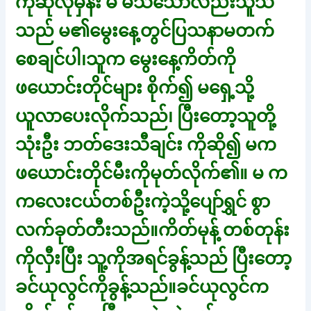
ကိုဆိုလိုမှန်း မ မသိသော်လည်းသူသိ
သည် မ၏မွေးနေ့တွင်ပြသနာမတက်
စေချင်ပါ၊သူက မွေးနေ့ကိတ်ကို
ဖယောင်းတိုင်များ စိုက်၍ မရှေ့သို့
ယူလာပေးလိုက်သည်၊ ပြီးတော့သူတို့
သုံးဦး ဘတ်ဒေးသီချင်း ကိုဆို၍ မက
ဖယောင်းတိုင်မီးကိုမုတ်လိုက်၏။ မ က
ကလေးငယ်တစ်ဦးကဲ့သို့ပျော်ရွှင် စွာ
လက်ခုတ်တီးသည်။ကိတ်မုန့် တစ်တုန်း
ကိုလှီးပြီး သူ့ကိုအရင်ခွန့်သည် ပြီးတော့
ခင်ယုလွင်ကိုခွန့်သည်။ခင်ယုလွင်က