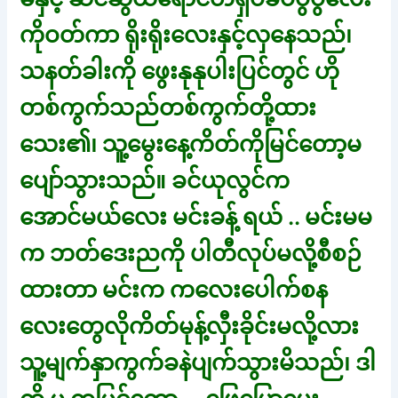
ကိုဝတ်ကာ ရိုးရိုးလေးနှင့်လှနေသည်၊
သနတ်ခါးကို ဖွေးနုနုပါးပြင်တွင် ဟို
တစ်ကွက်သည်တစ်ကွက်တို့ထား
သေး၏၊ သူ့မွေးနေ့ကိတ်ကိုမြင်တော့မ
ပျော်သွားသည်။ ခင်ယုလွင်က
အောင်မယ်လေး မင်းခန့် ရယ် .. မင်းမမ
က ဘတ်ဒေးညကို ပါတီလုပ်မလို့စီစဉ်
ထားတာ မင်းက ကလေးပေါက်စန
လေးတွေလိုကိတ်မုန့်လှီးခိုင်းမလို့လား
သူ့မျက်နှာကွက်ခနဲပျက်သွားမိသည်၊ ဒါ