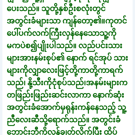
ပေးသည်။ သူတို့နှစ်ဦးစလုံးတွင်
အတွင်းခံများသာ ကျန်တော့၏။ကုတင်
ပေါ်ပက်လက်ကြီးလှန်နေသောသူ့ကို
မကပဲစ၍ပျိုးပါသည်။ လည်ပင်းသား
များအားနမ်းစုပ်၏ နောက် ရင်အုပ် သား
များကိုလျှာလေးဖြင့်တို့ကာတို့ကာရက်
သည်၊ နို့သီးကိုငုံစုပ်သည်၊အနမ်းများက
တဖြည်းဖြည်းဆင်းလာကာ နောက်ဆုံး
အတွင်းခံအောက်မှရုန်းကန်နေသည့် သူ့
ညီလေးဆီသို့ရောက်သည်။ အတွင်းခံ
ဘောင်းဘီကိုလှန်ချွတ်လိုက်ပြီး ထိပ်