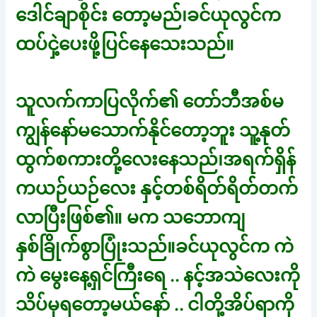
ဒေါင်ချာစိုင်း တော့မည်၊ခင်ယုလွင်က
ထပ်ငှဲ့ပေးဖို့ပြင်နေသေးသည်။
သူလက်ကာပြလိုက်၏ တော်ဘီအစ်မ
ကျွန်နော်မသောက်နိုင်တော့ဘူး သူ့နုတ်
ထွက်စကားတို့လေးနေသည်၊အရက်ရှိန်
ကယဉ်ယဉ်လေး နှင့်တစ်ရိတ်ရိတ်တက်
လာပြီးဖြစ်၏။ မက သဘောကျ
နှစ်ခြိုက်စွာပြုံးသည်။ခင်ယုလွင်က ကဲ
ကဲ မွေးနေ့ရှင်ကြီးရေ .. နင့်အသဲလေးကို
သိပ်မှရတော့မယ်နော် .. ငါတို့အိပ်ရာကို