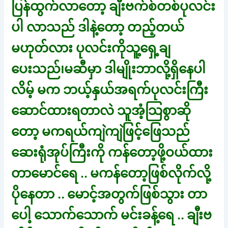
ပြန်ထွက်လာတော့ ချီးဗက်စ်တစ်ပုလင်း
ပါ လာသည် ဒါနဲ့တော့ တည့်တယ်
မဟုတ်လား ပုလင်းကိုသူ့ရှေ့ချ
ပေးသည်၊မဆီမှာ ဒါမျိုးဘာလို့ရှိနေပါ
လိမ့် မက ဘယ့်နှယ်အရက်ပုလင်းကြီး
ဆောင်ထားရတာလဲ သူအံ့သြစွာဆို
တော့ မကရယ်ကျဲကျဲဖြင့်ဖြေသည်
ဆေးရုံအုပ်ကြီးကို ကန်တော့ဖို့ဝယ်ထား
တာမောင်ရေ .. မကန်တော့ဖြစ်လိုက်လို့
ပိုနေတာ .. မောင့်အတွက်ဖြစ်သွား တာ
ပေါ့ သောက်သောက် မင်းခန့်ရေ .. ချီးဗ