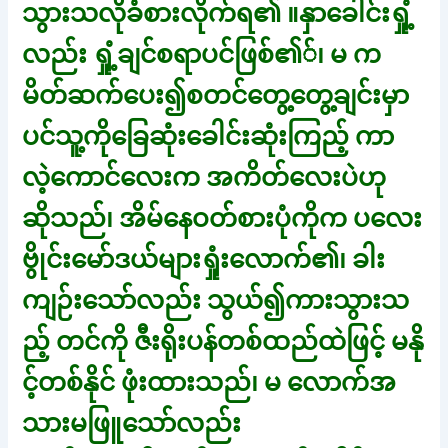
သွားသလိုခံစားလိုက်ရ၏ ။နှာခေါင်းရှုံ့
လည်း ရှုံ့ချင်စရာပင်ဖြစ်၏်၊ မ က
မိတ်ဆက်ပေး၍စတင်တွေ့တွေ့ချင်းမှာ
ပင်သူ့ကိုခြေဆုံးခေါင်းဆုံးကြည့် ကာ
လဲ့ကောင်လေးက အကိတ်လေးပဲဟု
ဆိုသည်၊ အိမ်နေဝတ်စားပုံကိုက ပလေး
ဗွိုင်းမော်ဒယ်များရှုံးလောက်၏၊ ခါး
ကျဉ်းသော်လည်း သွယ်၍ကားသွားသ
ည့် တင်ကို ဇီးရိုးပန်တစ်ထည်ထဲဖြင့် မနို
င့်တစ်နိုင် ဖုံးထားသည်၊ မ လောက်အ
သားမဖြူသော်လည်း