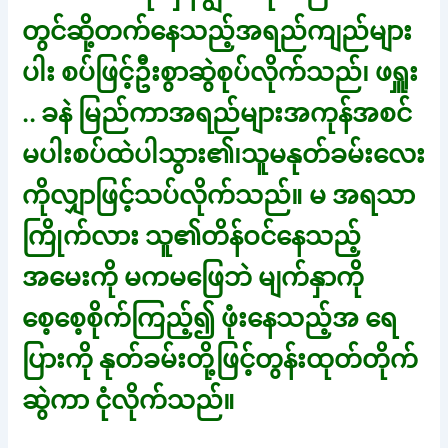
တွင်ဆို့တက်နေသည့်အရည်ကျည်များ
ပါး စပ်ဖြင့်ဦးစွာဆွဲစုပ်လိုက်သည်၊ ဖရှူး
.. ခနဲ မြည်ကာအရည်များအကုန်အစင်
မပါးစပ်ထဲပါသွား၏၊သူမနုတ်ခမ်းလေး
ကိုလျှာဖြင့်သပ်လိုက်သည်။ မ အရသာ
ကြိုက်လား သူ၏တိန်ဝင်နေသည့်
အမေးကို မကမဖြေဘဲ မျက်နှာကို
စေ့စေ့စိုက်ကြည့်၍ ဖုံးနေသည့်အ ရေ
ပြားကို နုတ်ခမ်းတို့ဖြင့်တွန်းထုတ်တိုက်
ဆွဲကာ ငုံလိုက်သည်။