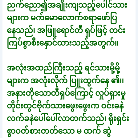
ညက်ညော၍အချိုးကျသည့်ပေါင်သား
များက မက်မောလောက်စရာဖော်ပြ
နေသည်၊ အဖြူရောင်တီ ရှပ်ဖြင့် တင်း
ကြပ်စွာစီးနှောင်ထားသည့်အတွက်။
အလုံးအထည်ကြီးသည့် ရင်သားမို့မို့
များက အလုံးလိုက် ပြူးထွက်နေ ၏၊၊
အနားတိုသောတီရှပ်ကြောင့် လှုပ်ရှားမှု
တိုင်းတွင်ဗိုက်သားဖွေးဖွေးက ဝင်းခနဲ
လက်ခနဲပေါ်ပေါ်လာတက်သည်၊ ရိုးရှင်း
စွာဝတ်စားတတ်သော မ ထက် ဆွဲ