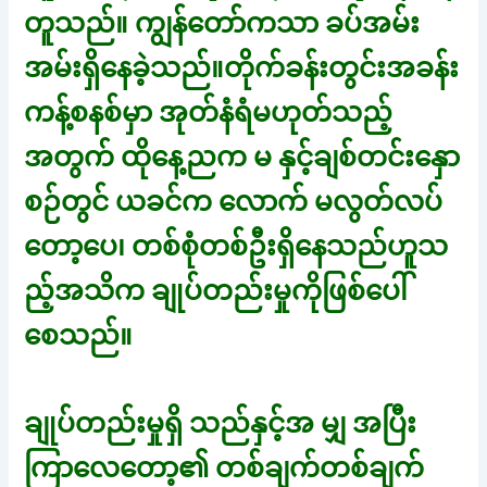
တူသည်။ ကျွန်တော်ကသာ ခပ်အမ်း
အမ်းရှိနေခဲ့သည်။တိုက်ခန်းတွင်းအခန်း
ကန့်စနစ်မှာ အုတ်နံရံမဟုတ်သည့်
အတွက် ထိုနေ့ညက မ နှင့်ချစ်တင်းနှော
စဉ်တွင် ယခင်က လောက် မလွတ်လပ်
တော့ပေ၊ တစ်စုံတစ်ဦးရှိနေသည်ဟူသ
ည့်အသိက ချုပ်တည်းမှုကိုဖြစ်ပေါ်
စေသည်။
ချုပ်တည်းမှုရှိ သည်နှင့်အ မျှ အပြီး
ကြာလေတော့၏ တစ်ချက်တစ်ချက်