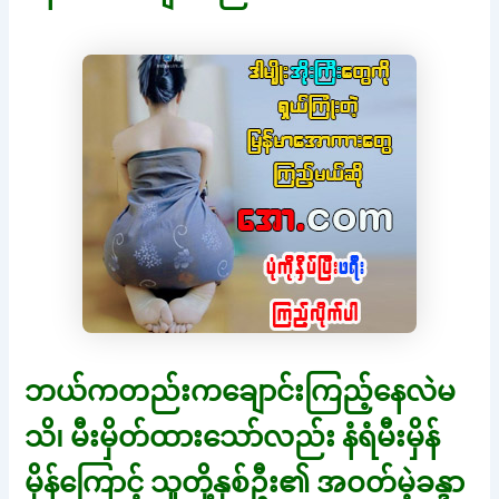
ဘယ်ကတည်းကချောင်းကြည့်နေလဲမ
သိ၊ မီးမှိတ်ထားသော်လည်း နံရံမီးမှိန်
မှိန်ကြောင့် သူတို့နှစ်ဦး၏ အဝတ်မဲ့ခန္ဒာ