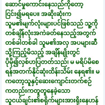
ဆောင်မှုကောင်းနေသည်ကိုတော့
ငြင်း၍မရပေ။ အဆိုးဆုံးက
သူမ၏မျက်လုံးများပင်ဖြစ်သည် သူ့ကို
တစ်ချိန်လုံးအကဲခတ်နေသည့်အတွက်
တစ်ခါတစ်ခါ သူမ၏အလှ အပများဆီ
သို့ကြည့်မိသည့် အချိန်မျိုးတွင်
ပိုမို၍လှစ်ဟပြတတ်သည်၊ မ မရိပ်မိစေ
ရန်အတက်နိုင်ဆုံးထိန်းသိမ်း နေရ၏။ မ
ကတော့သူနှင့်ဆေးကျောင်းတက်စဉ်
ကတည်းကတူတူနေခဲ့သော
သူငယ်ချင်း၏စရိုက်များအားရိုးနေဟန်