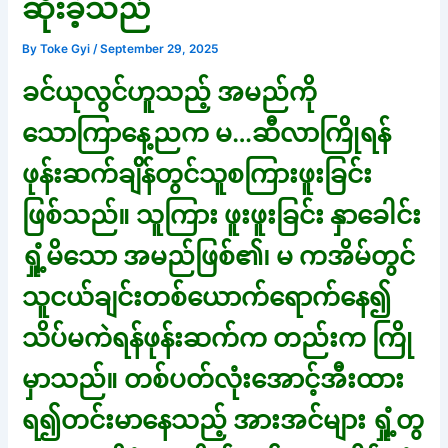
ဆိုးခဲ့သည်
By
Toke Gyi
/
September 29, 2025
ခင်ယုလွင်ဟူသည့် အမည်ကို
သောကြာနေ့ညက မ…ဆီလာကြိုရန်
ဖုန်းဆက်ချ်ိန်တွင်သူစကြားဖူးခြင်း
ဖြစ်သည်။ သူကြား ဖူးဖူးခြင်း နှာခေါင်း
ရှုံ့မိသော အမည်ဖြစ်၏၊ မ ကအိမ်တွင်
သူငယ်ချင်းတစ်ယောက်ရောက်နေ၍
သိပ်မကဲရန်ဖုန်းဆက်က တည်းက ကြို
မှာသည်။ တစ်ပတ်လုံးအောင့်အီးထား
ရ၍တင်းမာနေသည့် အားအင်များ ရှုံ့တွ