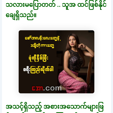
သလားမပြောတတ် .. သူအ ထင်ဖြစ်နိုင်
ချေရှိသည်။
အသင့်ရှိသည့် အစားအသောက်များဖြ