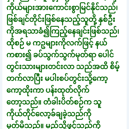
ကိုယ်များအားကောင်းစွာမြင်နိုင်သည်၊
ဖြစ်ချင်တိုင်းဖြစ်နေသည့်သူတို့ နှစ်ဦး
ကိုအရသာခံ၍ကြည့်နေချင်းဖြစ်သည်၊
ထိုစဉ် မ ကဥများကိုလက်ဖြင့် နယ်
ကစား၍ ခပ်သွက်သွက်မုတ်ရာ ပေါင်
တွင်းသားများတင်းလာ သည်အထိ စိမ့်
တက်လာပြီး မပါးစပ်တွင်းသို့ကော့
ကော့ထိုးကာ ပန်းထုတ်လိုက်
တော့သည်။ တံခါးပိတ်စဉ်က သူ
ကိုယ်တိုင်လော့ခ်ချခဲ့သည်ကို
မှတ်မိသည်။ မည်သို့ဖွင့်သည်ကို