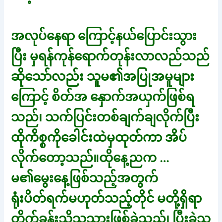
အလုပ်နေရာ ကြောင့်နယ်ပြောင်းသွား
ပြီး မှရန်ကုန်ရောက်တုန်းလာလည်သည်
ဆိုသော်လည်း သူမ၏အပြုအမူများ
ကြောင့် စိတ်အ နှောက်အယှက်ဖြစ်ရ
သည်၊ သက်ပြင်းတစ်ချက်ချလိုက်ပြီး
ထိုကိစ္စကိုခေါင်းထဲမှထုတ်ကာ အိပ်
လိုက်တော့သည်။ထိုနေ့ညက …
မ၏မွေးနေ့ဖြစ်သည့်အတွက်
ရုံးပိတ်ရက်မဟုတ်သည့်တိုင် မတို့ရှိရာ
တိုက်ခန်းသို့သူသွားဖြစ်ခဲ့သည်၊ ပြီးခဲ့သ