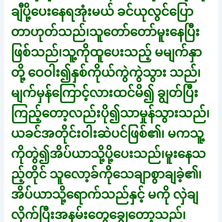
ချီပို့ပေးနေရအုံးမယ် ခင်ယုလွင်ပြော
တာဟုတ်သည်၊သူတော်တော်မူးနေပြီး
ဖြစ်သည်၊သူ့ကိုထူပေးသည့် မမျက်နှာ
တို့ ဝေဝါး၍နှစ်ကိုယ်ကွဲကွဲသွား သည်၊
မျက်မှန်ကြောင့်လားထင်မိ၍ ချွတ်ပြီး
ကြည့်တော့လည်းပို၍သာမှုန်သွားသည်၊
ယခင်အတိုင်းဝါးဆဲပင်ဖြစ်၏၊ မကသူ့
ကိုတွဲ၍အိပ်ယာသို့ပို့ပေးသည်၊မူးနေသ
ည့်တိုင် သူလော့ခ်ကိုသေချာစွာချခဲ့၏၊
အိပ်ယာသို့ရောက်သည်နှင့် မကို လှဲချ
လိုက်ပြီးအနမ်းတွေချွေတော့သည်၊