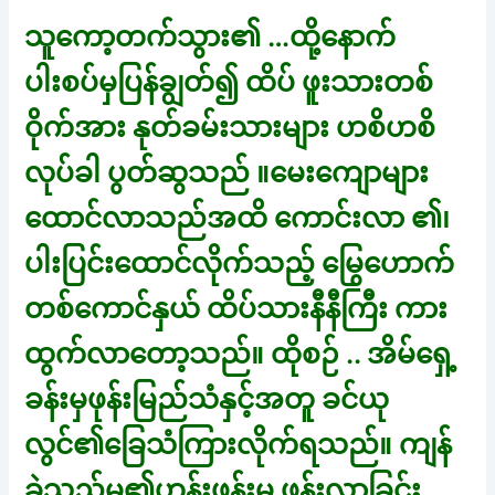
သူကော့တက်သွား၏ …ထို့နောက်
ပါးစပ်မှပြန်ချွတ်၍ ထိပ် ဖူးသားတစ်
ဝိုက်အား နုတ်ခမ်းသားများ ဟစိဟစိ
လုပ်ခါ ပွတ်ဆွသည် ။မေးကျောများ
ထောင်လာသည်အထိ ကောင်းလာ ၏၊
ပါးပြင်းထောင်လိုက်သည့် မြွေဟောက်
တစ်ကောင်နှယ် ထိပ်သားနီနီကြီး ကား
ထွက်လာတော့သည်။ ထိုစဉ် .. အိမ်ရှေ့
ခန်းမှဖုန်းမြည်သံနှင့်အတူ ခင်ယု
လွင်၏ခြေသံကြားလိုက်ရသည်။ ကျန်
ခဲ့သည့်မ၏ဟန်းဖုန်းမှ ဖုန်းလာခြင်း