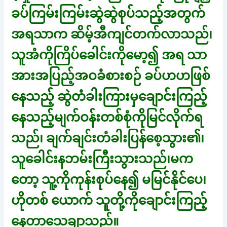
ခပ်ကြမ်းကြမ်းဆွဲဆွဲစုပ်သည့်အတွက်
အရသာက ဆိမ့်အီကျင်တက်လာသည်၊
သူအံကိုကြိပ်ခေါင်းကိုမော့၍ အရ သာ
အားအပြည့်အဝခံစားစဉ် ခပ်ဟဟဖြစ်
နေသည့် ဆွဲတံခါးကြားမှချောင်းကြည့်
နေသည့်မျက်ဝန်းတစ်စုံကိုမြင်လိုက်ရ
သည်၊ ချက်ချင်းတံခါးပြန်စေ့သွား၏၊
သူခေါင်းနဘမ်းကြီးသွားသည်၊မက
တော့ သူ့ကိုကုန်းစုပ်နေ၍ မမြင်နိုင်ပေ၊
ဟိုတစ် ယောက် သူတို့ကိုချောင်းကြည့်
နေတာသေချာသည်။