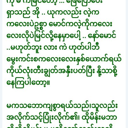
ကို မ ကမြင်တော့ … ဖြေပြောပေး
ရှာသည် အို .. ယုကလည်း လဲ့က
ကလေးပဲဥစ္စာ မောင်ကလဲ့ကိုကလေး
လေးလိုပဲမြင်လို့နေမှာပေါ့ .. နော်မောင်
..မဟုတ်ဘူး လား ကဲ ဟုတ်ပါဘီ
မွေးကင်းစကလေးလေးနှစ်ယောက်ရယ်
ကိုယ်လုံးတီးချွတ်အနှီးပတ်ပြီး နို့သာစို့
နေကြပါတော့။
မကသဘောကျစွာရယ်သည်၊သူလည်း
အလိုက်သင့်ပြုံးလိုက်၏၊ ထိုမိန်းမဘာ