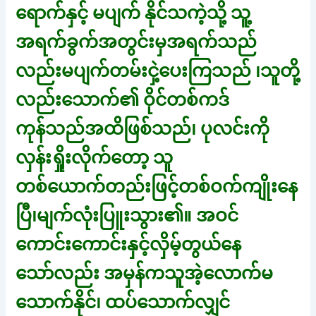
ရောက်နှင့် မပျက် နိုင်သကဲ့သို့ သူ့
အရက်ခွက်အတွင်းမှအရက်သည်
လည်းမပျက်တမ်းငှဲ့ပေးကြသည် ၊သူတို့
လည်းသောက်၏ ဝိုင်တစ်ကဒ်
ကုန်သည်အထိဖြစ်သည်၊ ပုလင်းကို
လှန်းရှိုးလိုက်တော့ သူ
တစ်ယောက်တည်းဖြင့်တစ်ဝက်ကျိုးနေ
ပြီ၊မျက်လုံးပြူးသွား၏။ အဝင်
ကောင်းကောင်းနှင့်လှိမ့်တွယ်နေ
သော်လည်း အမှန်ကသူအဲ့လောက်မ
သောက်နိုင်၊ ထပ်သောက်လျှင်