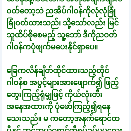
ဝတ်တော့ဘဲ ညအိပ်ဂါဝန်ကိုလုံလုံခြုံ
ခြုံဝတ်ထားသည်၊ သို့သော်လည်း မြင်
သူထိပ်စိုစေမည့် သူ့ဘော် ဒီကိုညဝတ်
ဂါဝန်ကပုံဖျက်မပေးနိုင်ရှာပေ။
ခြေကလိန်ချိတ်ထိုင်ထားသည့်တိုင်
ဂါဝန်စ အပွင့်များအားဖျောက်၍ ဖြည့်
တွေးကြည့်ရုံမျှဖြင့် ကိုယ်လုံးတီး
အနေအထားကို ပုံဖော်ကြည့်၍ရနေ
သေးသည်။ မ ကတော့အနက်ရောင်ထ
မီနှင့် ဆင်ဆွယ်ရောင်တီရှပ်ခပ်ပွပွလေး