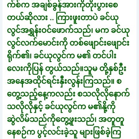
က်စ်က အချစ်ခွန်အားကိုတိုးပွားစေ
တယ်ဆိုလား .. ကြားဖူးတာပဲ ခင်ယု
လွင်အရွှန်းဝင်ဖောက်သည်၊ မက ခင်ယု
လွင်လက်မောင်းကို တစ်ဖျောင်းဖျောင်း
ရိုက်၏၊ ခင်ယုလွင်က မ၏ တင်ပါး
လေးကိုပြန် တွယ်သည်။သူမ တို့နှစ်ဦး
အနေအထိုင်ရင်းနှီးလွန်းကြသည်။ စ
တွေ့သည့်နေ့ကလည်း စသလိုလိုနောက်
သလိုလိုနှင့် ခင်ယုလွင်က မ၏နို့ကို
ဆွဲလိမ်သည်ကိုတွေ့ဖူးသည်၊ အတူတူ
နေစဉ်က ပွင့်လင်းခဲ့သူ များဖြစ်ခဲ့ကြ