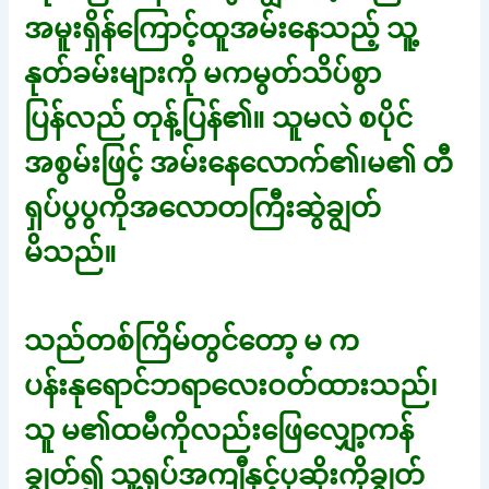
အမူးရှိန်ကြောင့်ထူအမ်းနေသည့် သူ့
နုတ်ခမ်းများကို မကမွတ်သိပ်စွာ
ပြန်လည် တုန့်ပြန်၏။ သူမလဲ စပိုင်
အစွမ်းဖြင့် အမ်းနေလောက်၏၊မ၏ တီ
ရှပ်ပွပွကိုအလောတကြီးဆွဲချွတ်
မိသည်။
သည်တစ်ကြိမ်တွင်တော့ မ က
ပန်းနုရောင်ဘရာလေးဝတ်ထားသည်၊
သူ မ၏ထမီကိုလည်းဖြေလျှော့ကန်
ချွတ်၍ သူ့ရှပ်အကျီနှင့်ပုဆိုးကိုချွတ်