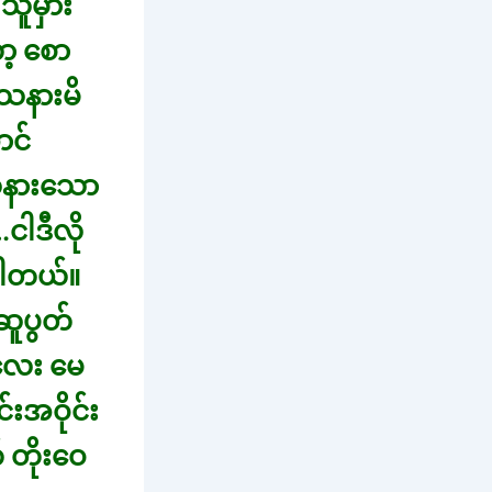
သူမှား
ာ့ စော
 သနားမိ
ာင်
 သနားသော
ါဒီလို
ိပါတယ်။
ဆူပွတ်
လေး မေ
းအဝိုင်း
 တိုးဝေ