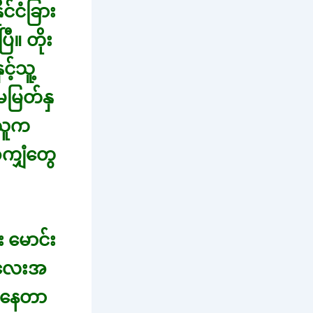
်ငံခြား
ီ။ တိုး
့်သူ့
ေမြတ်နှ
့သူက
ကျှံတွေ
း မောင်း
တလေးအ
မိနေတာ