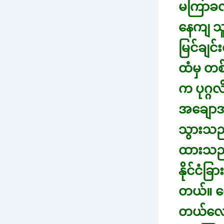
မကြာခဏ
နေကျ သူ့
မြင်ချင
ထံမှ တစ
က ပုဂ္ဂ
အချောအ
သွားသည
ထားသည်
နိုင်ငံ
တယ်။ မ
တယ်လေ။