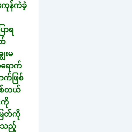
ုန်ကဲခဲ့
ြောရ
တ်
ွေးမ
ာရောက်
ာက်ဖြစ်
ဖြစ်တယ်
ကို
ြတ်ကို
ဲ့သည့်