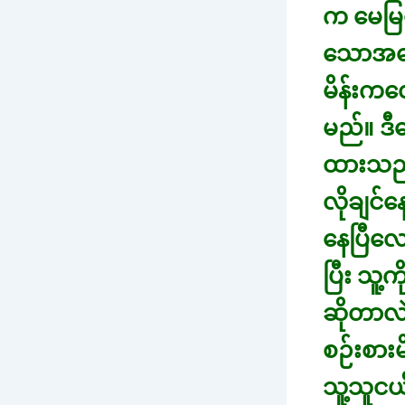
က မေမြတ
သောအကြ
မိန်းက
မည်။ ဒ
ထားသည်
လိုချင
နေပြီလ
ပြီး သူ့
ဆိုတာလ
စဉ်းစား
သူ့သူငယ်