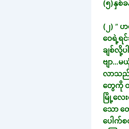
(၅)နှစ်
(၂) ” ဟ
ဝေရဲ့ရင်
ချစ်လို
ဗျာ…မယုံ
လာသည်။သ
တွေကို 
မြို့လေ
သော တော
ပေါက်စတ