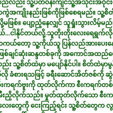
်လည်း သူ့ပတ်ဝန်းကျင်သူ့အသိုင်းအဝိုင်း
ွဲအကျိုးနည်းဖြစ်ကိုဖြစ်စေရမည်။ သူ့စိ
ို့မဖြစ်။ ပျော့ညံ့နေလျှင် သူရှုံးသွားလိမ့်မည်။ 
ယ်…ငါနိုင်တယ်လို့.သူတိုးတိုးလေးရေရွက်လိ
ကယ်တော့ သူ့ကိုယ်သူ ပြန်လည်အားပေးနေ
စ်ချင်ဆုံးဆန္ဒတစ်ခုကို အကောင်အထည်ဖေ
း သူ့စိတ်ထဲမှာ မပျော်နိုင်ပါ။ စိတ်ထဲမှာမွ
ု ခံစားရသဖြင့် ခရီးဆောင်အိတ်ဇစ်ကို ဆွဲလ
ီးကရက်ဗူးကို ထုတ်လိုက်ကာ စီးကရက်တစ်လ
မီးညှိလိုက်သည်။ မှုတ်ထုတ်လိုက်သော စီး
ွေ့လေးတွေကို ငေးကြည့်ရင်း သူ့စိတ်တွေက လွ