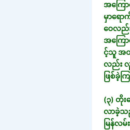
အကြောင်
မှာရောက
ဝေလည်း 
အကြောင်
င့်သူ အ
လည်း လူ
ဖြစ်ခဲ့
(၃) တိုး
လာခဲ့သ
မြန်လမ်း