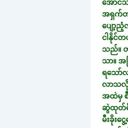
အောင်သည
အရှက်တက
ပျော့ညံ့လ
ငါနိုင်တ
သည်။ တ
သာ။ အဖြ
ရသော်လည်
လာသလိုလိ
အထဲမှ စ
ဆွဲထုတ်
မီးခိုးင