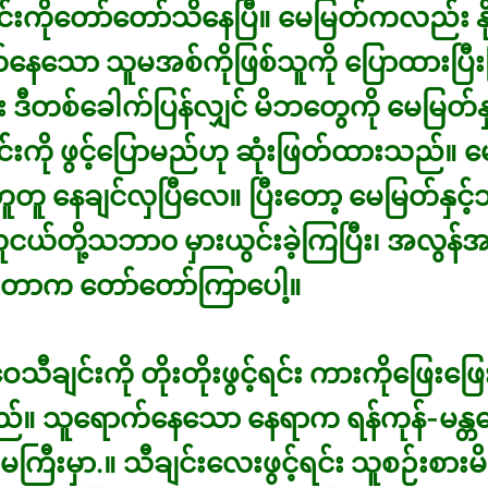
းကိုတော်တော်သိနေပြီ။ မေမြတ်ကလည်း နိုင
်နေသော သူမအစ်ကိုဖြစ်သူကို ပြောထားပြီးပြ
ဒီတစ်ခေါက်ပြန်လျှင် မိဘတွေကို မေမြတ်နှင
းကို ဖွင့်ပြောမည်ဟု ဆုံးဖြတ်ထားသည်။ မ
တူတူ နေချင်လှပြီလေ။ ပြီးတော့ မေမြတ်နှင်
ငယ်တို့သဘာ၀ မှားယွင်းခဲ့ကြပြီး၊ အလွန်အ
ကြတာက တော်တော်ကြာပေါ့။
ဝေသီချင်းကို တိုးတိုးဖွင့်ရင်း ကားကိုဖြေးဖြေ
ည်။ သူရောက်နေသော နေရာက ရန်ကုန်-မန္
မကြီးမှာ.။ သီချင်းလေးဖွင့်ရင်း သူစဉ်းစား