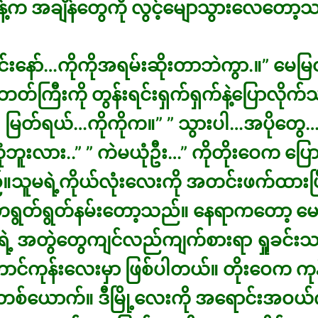
ခန့်က အချိန်တွေကို လွင့်မျောသွားလေတော့
င်းနော်…ကိုကိုအရမ်းဆိုးတာဘဲကွာ.။” မေမြတ်
ဘတ်ကြီးကို တွန်းရင်းရှက်ရှက်နဲ့ပြောလိုက်
့ပါ မြတ်ရယ်…ကိုကိုက။” ” သွားပါ…အပိုတွေ…
ဘူးလား..” ” ကဲမယုံဦး…” ကိုတိုးဝေက ပြောမှ
ူမရဲ့ကိုယ်လုံးလေးကို အတင်းဖက်ထားပြီ
တရွတ်ရွတ်နမ်းတော့သည်။ နေရာကတော့ မေမ
းရဲ့ အတွဲတွေကျင်လည်ကျက်စားရာ ရှုခင်းသ
င်ကုန်းလေးမှာ ဖြစ်ပါတယ်။ တိုးဝေက က
စ်ယောက်။ ဒီမြို့လေးကို အရောင်းအဝယ်ကိစ