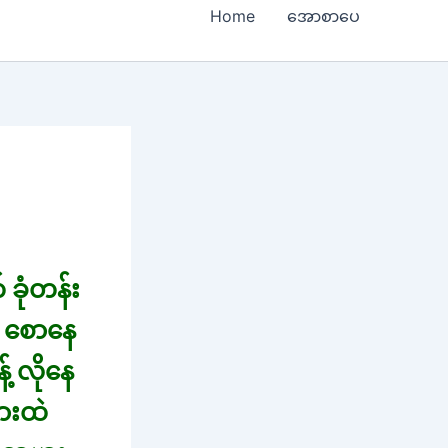
Home
အောစာပေ
ခုံတန်း
က စောနေ
့ လိုနေ
ားထဲ