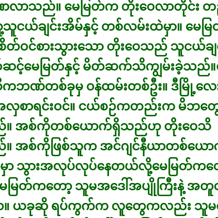
လာသည်။ မေမြတ်က တိုးဝေလာတိုင်း တ
သူငယ်ချင်းအိမ်နှင့် တစ်လမ်းထဲမှာ။ မေမြတ်
်းစိတ်ဝင်စားသွားသော တိုးဝေသည် သူငယ်ချင
်ဆင့်မေမြတ်နှင့် မိတ်ဆက်သိကျွမ်းခဲ့သည်
လိကဘဏ်တစ်ခုမှ ဝန်ထမ်းတစ်ဦး။ ဒီမြို့လေ
လှစာရင်းဝင်။ ငယ်စဉ်ကတည်းက မိဘတွေ 
်။ အစ်ကိုတစ်ယောက်ရှိသည်ဟု တိုးဝေသိ
။ အစ်ကိုဖြစ်သူက အင်ဂျင်နီယာတစ်ယော
ခြားမှာ သွားအလုပ်လုပ်နေတယ်လို့မေမြတ်ကတ
ေမြတ်ကတော့ သူမအဒေါ်အပျိုကြီးနဲ့ အတူ
 ယခုဆို ရပ်ကွက်က လူတွေကလည်း သူမတိ