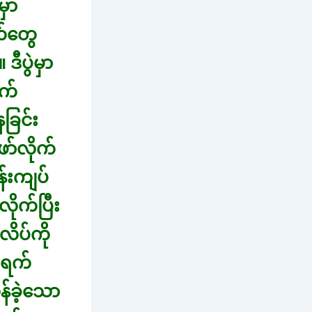
မှာ
တ်တွေ
ဒီပွဲမှာ
ုက်
ခြင်း
ာ်လိုက်
န်းကျပ်
ိုက်ပြီး
ိပ်ကို
ကရက်
န်ခဲ့သော