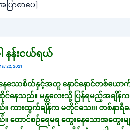
[အပြာစာပေ]
ါ နန်းငယ်ရယ်
ay 22, 2021
ေသောစိတ်နှင့်အတူ နောင်နောင်တစ်ယောက် 
ိုင်နေသည်။ မန္တလေးသို့ ပြန်ရမည့်အချိန်
 ကားထွက်ချိန်က မတိုင်သေး။ တစ်နာရီခန်
။ တောင်စဉ်ရေမရ တွေးနေသောအတွေးမျ