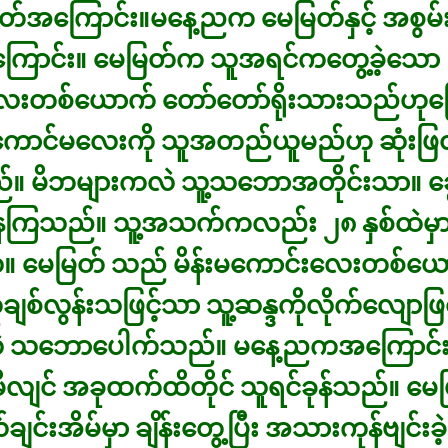
်အကြောင်း။မနေ့ညက မေမြတ်နှင့် အစွမ်းက
ောင်း။ မေမြတ်က သူအရင်ကတွေ့ခဲ့သော
လေးတစ်ယောက် တော်တော်ရိုးသားသည်ဟုပ
ီကောင်မလေးကို သူအတည်ယူမည်ဟု ဆုံးဖြ
။ မိဘများကလဲ သူ့သဘောအတိုင်းသာ။ ချ
်နေကြသည်။ သူ့အသက်ကလည်း ၂၈ နှစ်ထဲမှ
ေ။ မေမြတ် သည် မိန်းမကောင်းလေးတစ်ယေ
ကိုချစ်လွန်းသဖြင့်သာ သူ့ဆန္ဒကိုလိုက်လျော
ဲ သဘောပေါက်သည်။ မနေ့ညကအကြောင်း
မိလျင် အခုထက်ထိတိုင် သူရင်ခုန်သည်။ မေမ
ချင်းအိမ်မှာ ချိန်းတွေ့ပြီး အသားကုန်ဗျင်းခ