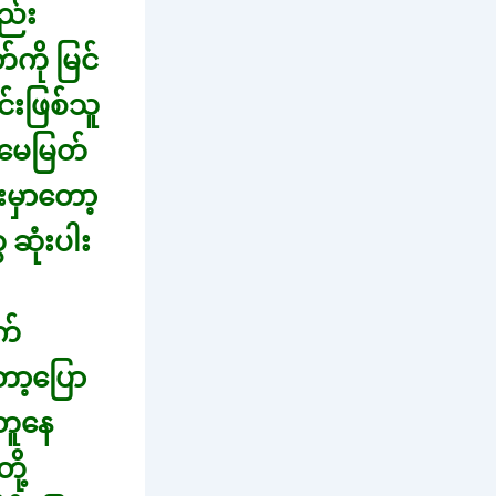
ည်း
ကို မြင်
်းဖြစ်သူ
။မေမြတ်
းမှာတော့
ဆုံးပါး
က်
ော့ပြော
တူနေ
ု့