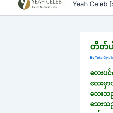
to
Yeah Celeb 
content
တိတ်ပ
By
Toke Gyi
/
M
လေးပင်န
လေးမှာထ
သေးသည်။
သေးသည်