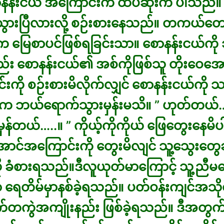
ာနန်းငယ် အကြောင်းက ထိပ်ဆုံးက ပါသည်။ 
းသွားပြီလားလို့ စဉ်းစားနေသည်။ တကယ်တေ
က မြေစာပင်ဖြစ်ရခြင်းသာ။ စောနန်းငယ်ကို
း စောနန်းငယ်၏ အစ်ကိုဖြစ်သူ တိုးဝေအေ
းကို စဉ်းစားမိလိုက်လျှင် စောနန်းငယ်ကို
က ဘယ်ရောက်သွားမှန်းမသိ။ ” ဟုတ်တယ်…င
ှန်တယ်…..။ ” ကိုယ့်ကိုကိုယ် ဖြေတွေးနေမ
ောင်အကြောင်းကို တွေးမိလျင် သူ့သွေးတွေ
 ခံစားရသည်။ဒီလူယုတ်မာကြောင့် သူ့ညီမ
ရေတိမ်မှာနစ်ခဲ့ရသည်။ ပတ်ဝန်းကျင်အသိုင်
က်တကွဲအကျိုးနည်း ဖြစ်ခဲ့ရသည်။ ဒီအတွက်