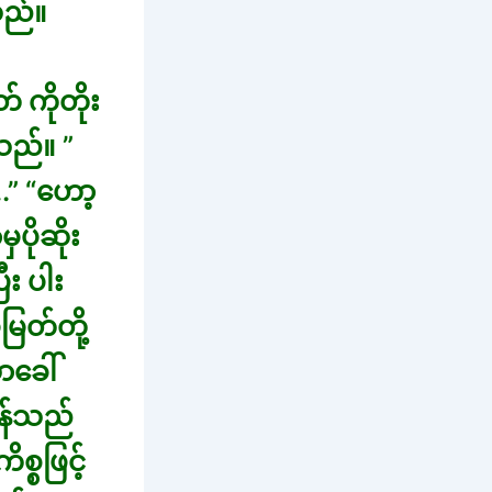
သည်။
 ကိုတိုး
သည်။ ”
.” “ဟော့
ပိုဆိုး
း ပါး
ြတ်တို့
ာခေါ်
ုန်သည်
္စဖြင့်