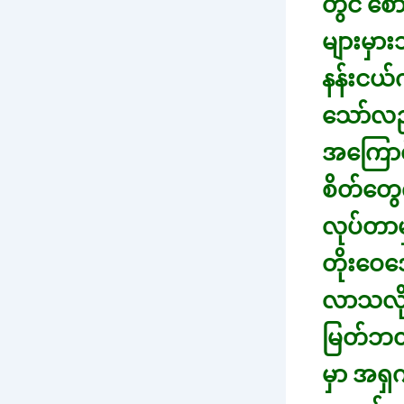
တွင် စေ
များမှာ
နန်းငယ်
သော်လည်
အကြောင်
စိတ်တွေ
လုပ်တာမ
တိုးဝေအ
လာသလို
မြတ်ဘ၀ 
မှာ အရှ