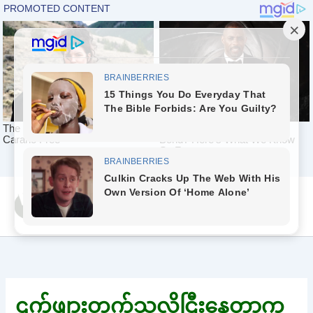
Skip
Yeah Celeb [အပြာ
to
စာပေ]
content
ဌက်ဖျားတက်သလိုငြီးနေတာက