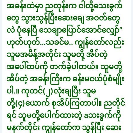
အခန်းထဲမှာ ညတုန်းက ငါတို့သေးခွက်
တွေ သွားသွန်ပြီးဆေးချေ အဝတ်တွေ
လဲ ပုံနေပြီ သေချာပြောင်အောင်လျှော်”
ဟုတ်ဟုတ်…သခင်မ.. ကျွန်တော်လည်း
သူမအမိန့်အတိုင်း သူမတို့ အိပ်တဲ့
အပေါ်ထပ်ကို တက်ခဲ့ပါတယ်။ သူမတို့
အိပ်တဲ့ အခန်းကြီးက ခန်းမငယ်ပုံစံမျိုး
ပါ.။ ကုတင်(၂)လုံးချပြီး သူမ
တို့(၄)ယောက် စုအိပ်ကြတာပါ။ ညတိုင်
ရင် သူမတို့ပေါက်ထားတဲ့ aသးခွက်ကို
မနက်တိုင်း ကျွန်တော်က သွန်ပြီး ဆေး