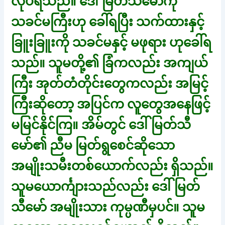
လုပ်ရသည်။ ဒေါ်မြတ်သီမော်ကို
သခင်မကြီးဟု ခေါ်ရပြီး သက်ထားနှင့်
ခြူးခြူးကို သခင်မနှင့် မဖုရား ဟုခေါ်ရ
သည်။ သူမတို့၏ ခြံကလည်း အကျယ်
ကြီး အုတ်တံတိုင်းတွေကလည်း အမြင့်
ကြီးဆိုတော့ အပြင်က လူတွေအနေဖြင့်
မမြင်နိုင်ကြ။ အိမ်တွင် ဒေါ်မြတ်သီ
မော်၏ ညီမ မြတ်ရွစေင်ဆိုသော
အမျိုးသမီးတစ်ယောက်လည်း ရှိသည်။
သူမယောင်္ကျားသည်လည်း ဒေါ်မြတ်
သီမော် အမျိုးသား ကုမ္ပဏီမှပင်။ သူမ