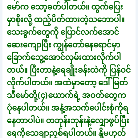
မော်က သော့ခတ်ပါတယ်။ ထွက်ပြေး
မှာစိုးလို့ ထည့်ပိတ်ထားတဲ့သဘောပါ။
သေးခွက်တွေကို ပြောင်လက်အောင်
ဆေးကျောပြီး ကျွန်တော်နေရောင်မှာ
ခြောက်သွေ့အောင်လှမ်းထားလိုက်ပါ
တယ်။ ပြီးတာနဲ့ရေချိုးခန်းထဲကို ပြန်ဝင်
လိုက်ပါတယ်။ အထဲမှာတော့ ဒေါ်မြတ်
သီမော်တို့(၄)ယောက်ရဲ့ အဝတ်တွေက
ပုံနေပါတယ်။ အနံ့အသက်ပေါင်းစုံကိုရ
နေတာပါပဲ။ တဘုန်းဘုန်းနဲ့လျှောဖွပ်ပြီး
ရေကိုသေချာညှစ်ရပါတယ်။ နို့မဟုတ်