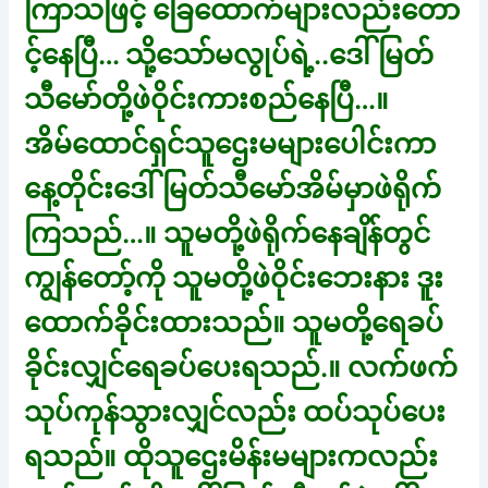
ကြာသဖြင့် ခြေထောက်များလည်းတော
င့်နေပြီ… သို့သော်မလွုပ်ရဲ့..ဒေါ်မြတ်
သီမော်တို့ဖဲဝိုင်းကားစည်နေပြီ…။
အိမ်ထောင်ရှင်သူဌေးမများပေါင်းကာ
နေ့တိုင်းဒေါ်မြတ်သီမော်အိမ်မှာဖဲရိုက်
ကြသည်…။ သူမတို့ဖဲရိုက်နေချိန်တွင်
ကျွန်တော့်ကို သူမတို့ဖဲဝိုင်းဘေးနား ဒူး
ထောက်ခိုင်းထားသည်။ သူမတို့ရေခပ်
ခိုင်းလျှင်ရေခပ်ပေးရသည်.။ လက်ဖက်
သုပ်ကုန်သွားလျှင်လည်း ထပ်သုပ်ပေး
ရသည်။ ထိုသူဌေးမိန်းမများကလည်း