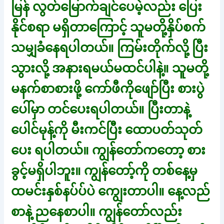
မြန် လွတ်မြောက်ချင်ပေမဲ့လည်း ပြေး
နိုင်စရာ မရှိတာကြောင့် သူမတို့နှိပ်စက်
သမျှခံနေရပါတယ်။ ကြမ်းတိုက်လို့ ပြီး
သွားလို့ အနားရမယ်မထင်ပါနဲ့။ သူမတို့
မနက်စာစားဖို့ ကော်ဖီကိုဖျော်ပြီး စားပွဲ
ပေါ်မှာ တင်ပေးရပါတယ်။ ပြီးတာနဲ့
ပေါင်မုန့်ကို မီးကင်ပြီး ထောပတ်သုတ်
ပေး ရပါတယ်။ ကျွန်တော်ကတော့ စား
ခွင့်မရှိပါဘူး။ ကျွန်တော့်ကို တစ်နေ့မှ
ထမင်းနှစ်နပ်ပ်ပဲ ကျွေးတာပါ။ နေ့လည်
စာနဲ့ ညနေစာပါ။ ကျွန်တော်လည်း