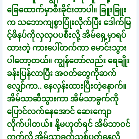
ခြေထောက်မှာစီးခိုင်းတာပါ။ ခြူးခြူး
က သဘောကျစွာပြုံးလိုက်ပြီး ဒေါက်မြ
င့်ဖိနပ်ကိုလှလှပပစီးလို့ အိမ်ရှေ့မှာရပ်
ထားတဲ့ ကားပေါ်တက်ကာ မောင်းသွား
ပါတော့တယ်။ ကျွန်တော်လည်း ရေချိုး
ခန်းပြန်လာပြီး အဝတ်တွေကိုဆက်
လျှော်ကာ.. နေလှန်းထားပြီးတဲ့နောက်။
အိမ်သာဆီသွားကာ အိမ်သာခွက်ကို
ပြောင်လက်နေအောင် ဆေးကျော
လိုက်ပါတယ်။ နို့မဟုတ်ရင် အိမ်သာဝင်
တက်လို့ အိမ်သာခွက်ညစ်ပတ်နေလို့