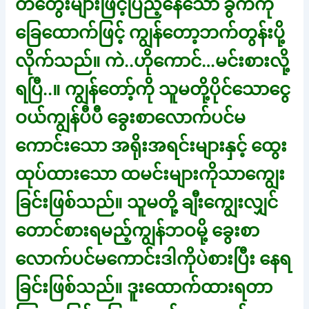
တံတွေးများဖြင့်ပြည့်နေသော ခွက်ကို
ခြေထောက်ဖြင့် ကျွန်တော့ဘက်တွန်းပို့
လိုက်သည်။ ကဲ..ဟိုကောင်…မင်းစားလို့
ရပြီ..။ ကျွန်တော့်ကို သူမတို့ပိုင်သောငွေ
ဝယ်ကျွန်ပီပီ ခွေးစာလောက်ပင်မ
ကောင်းသော အရိုးအရင်းများနှင့် ထွေး
ထုပ်ထားသော ထမင်းများကိုသာကျွေး
ခြင်းဖြစ်သည်။ သူမတို့ ချီးကျွေးလျှင်
တောင်စားရမည့်ကျွန်ဘဝမို့ ခွေးစာ
လောက်ပင်မကောင်းဒါကိုပဲစားပြီး နေရ
ခြင်းဖြစ်သည်။ ဒူးထောက်ထားရတာ