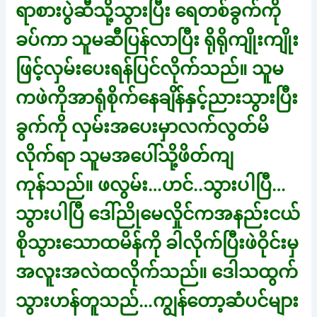
ရာစားပွဲဆီသို့သွားပြီး ရေတစ်ခွက်ကို
ခပ်ကာ သူမဆီပြန်လာပြီး ရိုရိုကျိုးကျိုး
ဖြင့်လှမ်းပေးရန်ပြင်လိုက်သည်။ သူမ
ကဖဲကိုအာရုံစိုက်နေချိန်နှင့်ညားသွားပြီး
ခွက်ကို လှမ်းအပေးမှာလက်လွတ်မိ
လိုက်ရာ သူမအပေါ်သို့ဖိတ်ကျ
ကုန်သည်။ ဖလွမ်း…ဟင်..သွားပါပြီ…
သွားပါပြီ ဒေါ်ညိုမေလှိုင်ကအနည်းငယ်
စိုသွားသောထမိန်ကို ခါလိုက်ပြီးဖဲဝိုင်းမှ
အလူးအလဲထလိုက်သည်။ ဒေါသထွက်
သွားဟန်တူသည်…ကျွန်တော့ဆံပင်များ