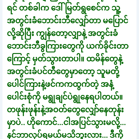
ရင် တစ်ခါက ဒေါ်မြတ်ရွစေင်က သူ့
အတွင်းခံဘောင်းဘီလျှော်တာ မပြောင်
လို့ဆိုပြီး ကျွန်တော့လျှာနဲ့ အတွင်းခံ
ဘောင်းဘီခွကြားတွေကို ယက်ခိုင်းတာ
ကြောင့် မှတ်သွားတာပါ။ ထမိန်တွေနဲ့
အတွင်းခံပင်တီတွေမှာတော့ သူမတို့
ပေါင်ကြားနဲ့ဖင်ကကထွက်တဲ့ အနံ့
ပေါင်းစုံကို မရွုချင်ပဲရွုနေရပါတယ်။
တဖုန်းဖုန်းနဲ့အဝတ်တွေလျှော်နေတုန်း
မှာပဲ.. ဟိုကောင်…ငါအပြင်သွားမလို့…
နင်ဘာလုပ်ရမယ်မသိဘူးလား… ဒီကို