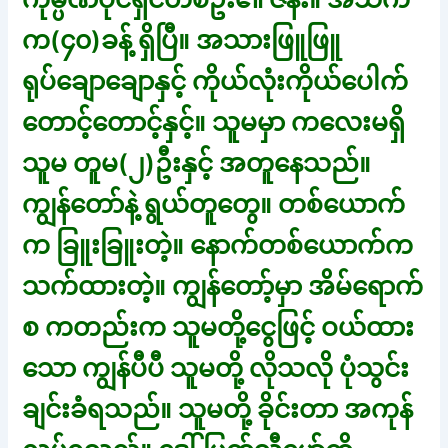
က(၄၀)ခန့် ရှိပြီ။ အသားဖြူဖြူ
ရုပ်ချောချောနှင့် ကိုယ်လုံးကိုယ်ပေါက်
တောင့်တောင့်နှင့်။ သူမမှာ ကလေးမရှိ
သူမ တူမ(၂)ဦးနှင့် အတူနေသည်။
ကျွန်တော်နဲ့ ရွယ်တူတွေ။ တစ်ယောက်
က ခြူးခြူးတဲ့။ နောက်တစ်ယောက်က
သက်ထားတဲ့။ ကျွန်တော့်မှာ အိမ်ရောက်
စ ကတည်းက သူမတို့ငွေဖြင့် ဝယ်ထား
သော ကျွန်ပီပီ သူမတို့ လိုသလို ပုံသွင်း
ချင်းခံရသည်။ သူမတို့ ခိုင်းတာ အကုန်