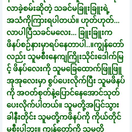
လာခဲ့စမ်းဆိုတဲ့ သခင်မခြူးခြူးရဲ့
အသံကိုကြားရပါတယ်။ ဟုတ်ဟုတ်…
လာပါပြီသခင်မလေး… ခြူးခြူးက
ဖိနပ်စဉ်နားမှာရပ်နေတာပါ..။ကျွန်တော်
လည်း သူမစီးနေကျကြိုးသိုင်းဒေါက်မြ
င့် ဖိနပ်လေးကို သူမခြေထောက်ဖြူဖြူ
အုအုလေးမှာ စွပ်ပေးလိုက်ပြီး သူမဖိနပ်
ကို အဝတ်စုတ်နဲ့ပြောင်နေအောင်သုတ်
ပေးလိုက်ပါတယ်။ သူမတို့အပြင်သွား
ခါနီးတိုင်း သူမတို့ကဖိနပ်ကို ကိုယ်တိုင်
မစီးပါဘူး။ ကျွန်တော့်ကို သူမတို့