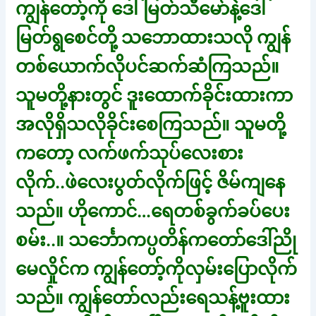
ကျွန်တော့်ကို ဒေါ်မြတ်သီမော်နဲ့ဒေါ်
မြတ်ရွစေင်တို့ သဘောထားသလို ကျွန်
တစ်ယောက်လိုပင်ဆက်ဆံကြသည်။
သူမတို့နားတွင် ဒူးထောက်ခိုင်းထားကာ
အလိုရှိသလိုခိုင်းစေကြသည်။ သူမတို့
ကတော့ လက်ဖက်သုပ်လေးစား
လိုက်..ဖဲလေးပွတ်လိုက်ဖြင့် ဇိမ်ကျနေ
သည်။ ဟိုကောင်…ရေတစ်ခွက်ခပ်ပေး
စမ်း..။ သင်္ဘောကပ္ပတိန်ကတော်ဒေါ်ညို
မေလှိုင်က ကျွန်တော့်ကိုလှမ်းပြောလိုက်
သည်။ ကျွန်တော်လည်းရေသန့်ဗူးထား