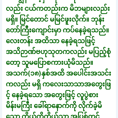
လည်း ငယ်ကတည်းက မိဘများလည်း
မရှိ။ မြင်တောင် မမြင်ဖူးလိုက်။ ဘုန်း
တော်ကြီးကျောင်းမှာ ကပ်နေခဲ့ရသည်။
လေးတန်း အထိသာ နေခဲ့ရသဖြင့်
အသိဉာဏ်ဗဟုသုတကလည်း မပြည့်စုံ
တော့ သူမပြောစကားယုံမိသည်။
အသက်(၁၈)နှစ်အထိ အပေါင်းအသင်း
ကလည်း မရှိ ကလေးသာသာအတွေးဖြ
င့် နေခဲ့ရသော အတွေးဖြင့် လူပွဲစား
မိန်းမကြီး ခေါ်ရာနောက်ကို လိုက်ခဲ့မိ
သော ကိုယ့်ကိုကိုယ်သာ အပြစ်တင်