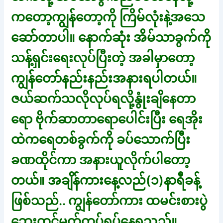
ကတော့ကျွန်တော့ကို ကြိမ်လုံးနဲ့အသေ
ဆော်တာပါ။ နောက်ဆုံး အိမ်သာခွက်ကို
သန့်ရှင်းရေးလုပ်ပြီးတဲ့ အခါမှာတော့
ကျွန်တော်နည်းနည်းအနားရပါတယ်။
ဇယ်ဆက်သလိုလုပ်ရလို့နွုံးချိနေတာ
ရော ဗိုက်ဆာတာရောပေါင်းပြီး ရေအိုး
ထဲကရေတစ်ခွက်ကို ခပ်သောက်ပြီး
ခဏထိုင်ကာ အနားယူလိုက်ပါတော့
တယ်။ အချိန်ကားနေ့လည်(၁)နာရီခန့်
ဖြစ်သည်.. ကျွန်တော်ကား ထမင်းစားပွဲ
ဘေးတွင်မတ်တပ်ရပ်နေရသည်။