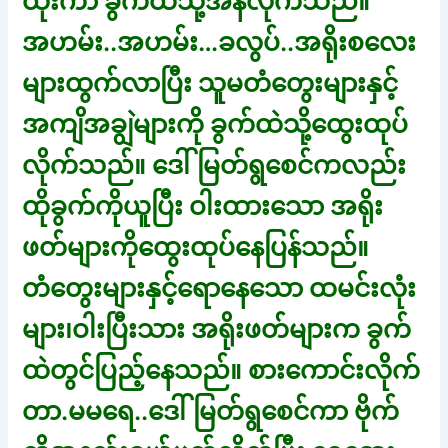
ထိုးကာ ခွက်ထဲသို့အန်လိုက်သည်။
အဟမ်း..အဟမ်း…ခလွပ်..အရိုးစလေး
များထွက်လာပြီး သူမတံတွေးများနှင့်
အကျိအချွဲများကို ခွက်ထဲသို့ထွေးထုပ်
လိုက်သည်။ ဒေါ်မြတ်ရွစေင်ကလည်း
ထိုခွက်ကိုယူပြီး ဝါးထားသော အရိုး
ဖတ်များကိုထွေးထုပ်နေပြန်သည်။
တံတွေးများနှင့်ရောနေသော ထမင်းလုံး
များ၊ဝါးပြီးသား အရိုးဖတ်များက ခွက်
ထဲတွင်ပြည့်နေသည်။ စားကောင်းလိုက်
တာ.မမရေ..ဒေါ်မြတ်ရွစေင်ကာ ဗိုက်