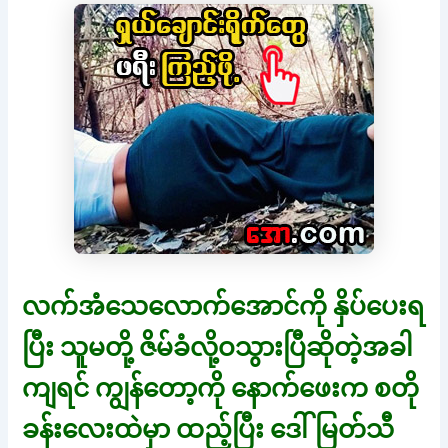
လက်အံသေလောက်အောင်ကို နှိပ်ပေးရ
ပြီး သူမတို့ ဇိမ်ခံလို့ဝသွားပြီဆိုတဲ့အခါ
ကျရင် ကျွန်တော့ကို နောက်ဖေးက စတို
ခန်းလေးထဲမှာ ထည့်ပြီး ဒေါ်မြတ်သီ