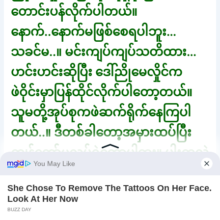
တောင်းပန်လိုက်ပါတယ်။
နောက်..နောက်မဖြစ်စေရပါဘူး…
သခင်မ..။ မင်းကျပ်ကျပ်သတိထား…
ဟင်းဟင်းဆိုပြီး ဒေါ်ညိုမေလှိုင်က
ဖဲဝိုင်းမှာပြန်ထိုင်လိုက်ပါတော့တယ်။
သူမတို့အုပ်စုကဖဲဆက်ရိုက်နေကြပါ
တယ်..။ ဒီတစ်ခါတော့အမှားထပ်ပြီး
ကျွန်တော်မလုပ်ရဲတော့ပါဘူး။ ပါးကလဲ
ဒေါ်ညိုမေလှိုင်ရိုက်ထားလို့ရောင်ကိုင်း
နေပါပြီ.။ ကျွန်တော်ကတော့ သူမတို့
သခင်မတွေရဲ့ဖဲဝိုင်းနားမှာ ဒူးထောက်