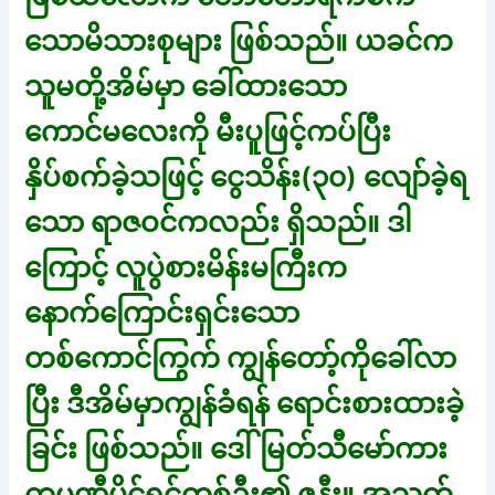
သောမိသားစုများ ဖြစ်သည်။ ယခင်က
သူမတို့အိမ်မှာ ခေါ်ထားသော
ကောင်မလေးကို မီးပူဖြင့်ကပ်ပြီး
နှိပ်စက်ခဲ့သဖြင့် ငွေသိန်း(၃၀) လျော်ခဲ့ရ
သော ရာဇဝင်ကလည်း ရှိသည်။ ဒါ
ကြောင့် လူပွဲစားမိန်းမကြီးက
နောက်ကြောင်းရှင်းသော
တစ်ကောင်ကြွက် ကျွန်တော့်ကိုခေါ်လာ
ပြီး ဒီအိမ်မှာကျွန်ခံရန် ရောင်းစားထားခဲ့
ခြင်း ဖြစ်သည်။ ဒေါ်မြတ်သီမော်ကား
ကုမ္ပဏီပိုင်ရှင်တစ်ဦး၏ ဇနီး။ အသက်