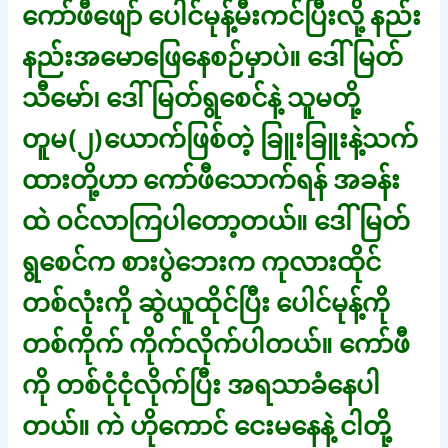
ကော်ဖီဖျော် ပေါင်မုန့်မီးကင်ပြီးလို့ နည်း
နည်းအမောဖြေနေစဉ်မှာပဲ။ ဒေါ်မြတ်
သီမော်၊ ဒေါ်မြတ်ရွစေင်နဲ့ သူမတို့
တူမ(၂)ယောက်ဖြစ်တဲ့ ခြူးခြူးနဲ့သက်
ထားတို့ဟာ ကော်ဖီသောက်ရန် အခန်း
ထဲ ဝင်လာကြပါတော့တယ်။ ဒေါ်မြတ်
ရွစေင်က စားပွဲဘေးက ကုလားထိုင်
တစ်လုံးကို ဆွဲယူထိုင်ပြီး ပေါင်မုန့်ကို
တစ်ကိုက် ကိုက်လိုက်ပါတယ်။ ကော်ဖီ
ကို တစ်ငုံငုံလိုက်ပြီး အရသာခံနေပါ
တယ်။ ကဲ ဟိုကောင် ငေးမနေနဲ့ ငါတို့