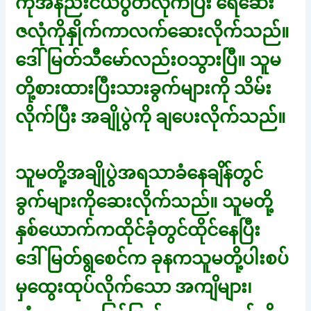
ကိုအနည်းငယ်ပွတ်လိုက်ပြီး ရေဆေး
ဇလုံကိုနှိုက်ကာလက်ဆေးလိုက်သည်။
ဒေါ်မြတ်သီမော်လည်းဝသွားပြီ။ သူမ
တို့စားထားပြီးသားခွက်များကို သိမ်း
လိုက်ပြီး အချိုပွဲကို ချပေးလိုက်သည်။
သူမတို့အချိုပွဲအရသာခံနေချိန်တွင်
ခွက်များကိုဆေးလိုက်သည်။ သူမတို့
နှစ်ယောက်ကထိုင်ခုံတွင်ထိုင်နေပြီး
ဒေါ်မြတ်ရွစေင်က ခုနကသူမတို့ပါးစပ်
မှထွေးထုပ်လိုက်သော အကျိများ၊