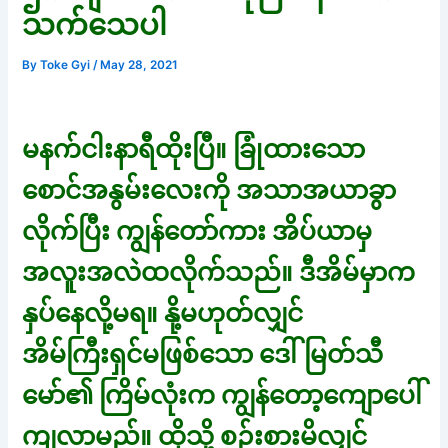
သက်သေပါ
By
Toke Gyi
/
May 28, 2021
မနက်ငါးနာရီထိုးပြီ။ ခြုံထားသော
စောင်အနွမ်းလေးကို အသာအယာခွာ
လိုက်ပြီး ကျွန်တော်ကား အိပ်ယာမှ
အလူးအလဲထလိုက်သည်။ ဒီအိမ်မှာက
နှပ်နေလို့မရ။ နို့မဟုတ်လျှင်
အိမ်ကြီးရှင်မဖြစ်သော ဒေါ်မြတ်သီ
မော်၏ ကြိမ်လုံးက ကျွန်တော့ကျောပေါ်
ကျလာမည်။ ထိုသို့ စဉ်းစားမိလျှင်