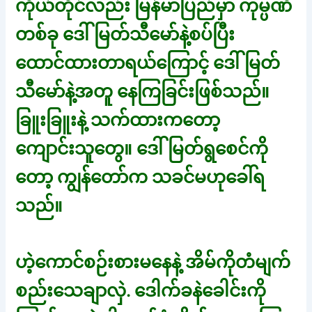
ကိုယ်တိုင်လည်း မြန်မာပြည်မှာ ကုမ္ပဏီ
တစ်ခု ဒေါ်မြတ်သီမော်နဲ့စပ်ပြီး
ထောင်ထားတာရယ်ကြောင့် ဒေါ်မြတ်
သီမော်နဲ့အတူ နေကြခြင်းဖြစ်သည်။
ခြူးခြူးနဲ့ သက်ထားကတော့
ကျောင်းသူတွေ။ ဒေါ်မြတ်ရွစေင်ကို
တော့ ကျွန်တော်က သခင်မဟုခေါ်ရ
သည်။
ဟဲ့ကောင်စဉ်းစားမနေနဲ့ အိမ်ကိုတံမျက်
စည်းသေချာလှဲ. ဒေါက်ခနဲခေါင်းကို