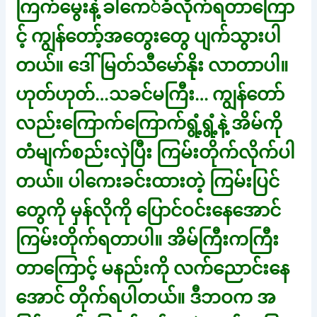
ကြက်မွေးနဲ့ ခါကေ်ခံလိုက်ရတာကြော
င့် ကျွန်တော့်အတွေးတွေ ပျက်သွားပါ
တယ်။ ဒေါ်မြတ်သီမော်နိုး လာတာပါ။
ဟုတ်ဟုတ်…သခင်မကြီး… ကျွန်တော်
လည်းကြောက်ကြောက်ရွံ့ရွံ့နဲ့ အိမ်ကို
တံမျက်စည်းလှဲပြီး ကြမ်းတိုက်လိုက်ပါ
တယ်။ ပါကေးခင်းထားတဲ့ ကြမ်းပြင်
တွေကို မှန်လိုကို ပြောင်ဝင်းနေအောင်
ကြမ်းတိုက်ရတာပါ။ အိမ်ကြီးကကြီး
တာကြောင့် မနည်းကို လက်ညောင်းနေ
အောင် တိုက်ရပါတယ်။ ဒီဘဝက အ