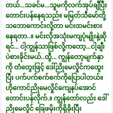
တယ်…သခင်မ…သူမကိုလက်အုပ်ချီပြီး
တောင်းပန်နေရသည်။ မမြတ်သီမော်တို့
သဘောကောင်းလို့တာ မင်းထမင်းစား
နေရတာ..။ မင်းလိုအသုံးမကျပုံမျိုးနဲ့ဆို
ရင်… ငါ့ကျွန်သာဖြစ်လို့ကတော့…ငါ့ချီး
ပဲစားခိုင်းမယ်..ထွီ… ကျွန်တော့မျက်နှာ
ကို တံတွေးဖြင့် ဒေါ်ညိုမေလှိုင်ကထွေး
ပြီး ပက်ပက်စက်စက်ကိုပြောပါတယ်။
ဟိုကောင်ညိုမေလှိုင်ကျေနပ်အောင်
တောင်းပန်လိုက်.။ ကျွန်တော်လည်း ဒေါ်
ညိုမေလှိုင် ခြေဖမိုးကိုရှိခိုးပြီး