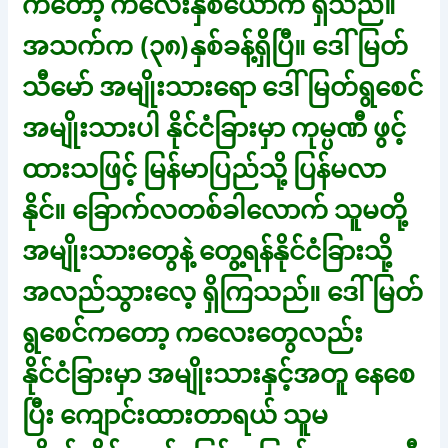
ကတော့ ကလေးနှစ်ယောက် ရှိသည်။
အသက်က (၃၈)နှစ်ခန့်ရှိပြီ။ ဒေါ်မြတ်
သီမော် အမျိုးသားရော ဒေါ်မြတ်ရွစေင်
အမျိုးသားပါ နိုင်ငံခြားမှာ ကုမ္ပဏီ ဖွင့်
ထားသဖြင့် မြန်မာပြည်သို့ ပြန်မလာ
နိုင်။ ခြောက်လတစ်ခါလောက် သူမတို့
အမျိုးသားတွေနဲ့ တွေ့ရန်နိုင်ငံခြားသို့
အလည်သွားလေ့ ရှိကြသည်။ ဒေါ်မြတ်
ရွစေင်ကတော့ ကလေးတွေလည်း
နိုင်ငံခြားမှာ အမျိုးသားနှင့်အတူ နေစေ
ပြီး ကျောင်းထားတာရယ် သူမ