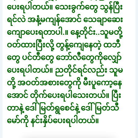
ပေးရပါတယ်။ သေးခွက်တွေ သွန်ပြီး
ရင်လဲ အနံ့မကျန်အောင် သေချာဆေး
ကျောပေးရတာပါ.။ နေ့တိုင်း..သူမတို့
ဝတ်ထားပြီးလို့ တွန့်ကျေနေတဲ့ ထဘီ
တွေ ပင်တီတွေ ဘော်လီတွေကိုလျှော်
ပေးရပါတယ်။ ညတိုင်ရင်လည်း သူမ
တို့ အဝတ်အစားတွေကို မီးပူကော့နေ
အောင် တိုက်ပေးရပါသေးတယ်။ ပြီး
တာနဲ့ ဒေါ်မြတ်ရွစေင်နဲ့ ဒေါ်မြတ်သီ
မော်ကို နင်းနှိပ်ပေးရပါတယ်။