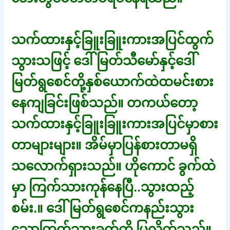
သက်ထားနှင့်ခြူးခြူးကားအပြင်ထွက်
သွားသဖြင့် ဒေါ်မြတ်သီမော်နှင့်ဒေါ်
မြတ်ရွစေင်တို့နှစ်ယောက်ထဲထမင်းစား
နေကျခြင်းဖြစ်သည်။ တကယ်တော့
သက်ထားနှင့်ခြူးခြူးကားအပြင်မှာစား
တာများများ။ အိမ်မှာပြန်စားတာမရှိ
သလောက်ရှားသည်။ ဟိုကောင် ခွက်ထဲ
မှာ ကြက်သားကုန်နေပြီ..သွားထည့်
စမ်း.။ ဒေါ်မြတ်ရွစေင်ကနည်းသွား
သောကြက်သားခွက်ကို ပြလိုက်သည်။