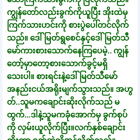
ကျွန်တော်လည်းခွက်ကိုယူပြီး အိုးထဲမှ
ကြက်သားဟင်းကို စားပွဲပေါ်တင်လိုက်
သည်။ ဒေါ်မြတ်ရွစေင်နှင့်ဒေါ်မြတ်သီ
မော်ကားစားသောက်နေကြပေမဲ့.. ကျွန်
တော့်မှာတော့စားသောက်ခွင့်မရှိ
သေးပါ။ စားရင်းနဲ့ဒေါ်မြတ်သီမော်
အနည်းငယ်အရိုးမျက်သွားသည်။ အဟွ
တ်..သူမကချောင်းဆိုးလိုက်သည် မ
ထွက်…ဒါနဲ့သူမကခုံအောက်မှ ခွက်စုပ်
ကို လှမ်းယူလိုက်ပြီး။လက်နှစ်ချောင်း