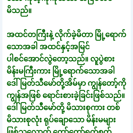
မိသည်။
အထင်တကြီးနဲ့ လိုက်ခဲ့မိတာ မြို့ရောက်
သောအခါ အထင်နှင့်အမြင်
ပါစင်အောင်လွဲတော့သည်။ လူပွဲစား
မိန်းမကြီးကား မြို့ရောက်သောအခါ
ဒေါ်မြတ်သီမော်တို့အိမ်မှာ ကျွန်တော့်ကို
ကျွန်အဖြစ် ရောင်းစားခဲ့ခြင်းဖြစ်သည်။
ဒေါ်မြတ်သီမော်တို့ မိသားစုကား တစ်
မိသားစုလုံး ရုပ်ချောသော မိန်းမများ
ဖြစ်သလောက် တော်တော်ရက်စက်