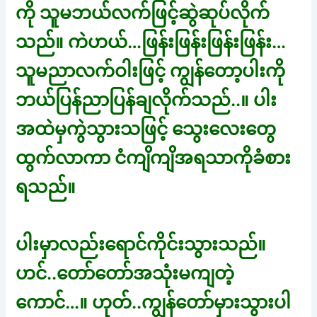
ကို သူမဘယ်လက်ဖြင့်ဆွဲဆုပ်လိုက်
သည်။ ကဲဟယ်…ဖြန်းဖြန်းဖြန်းဖြန်း…
သူမညာလက်ဝါးဖြင့် ကျွန်တော့ပါးကို
ဘယ်ပြန်ညာပြန်ချလိုက်သည်..။ ပါး
အထဲမှကွဲသွားသဖြင့် သွေးလေးတွေ
ထွက်လာကာ ငံကျိကျိအရသာကိုခံစား
ရသည်။
ပါးမှာလည်းရောင်ကိုင်းသွားသည်။
ဟင်..တော်တော်အသုံးမကျတဲ့
ကောင်…။ ဟုတ်..ကျွန်တော်မှားသွားပါ