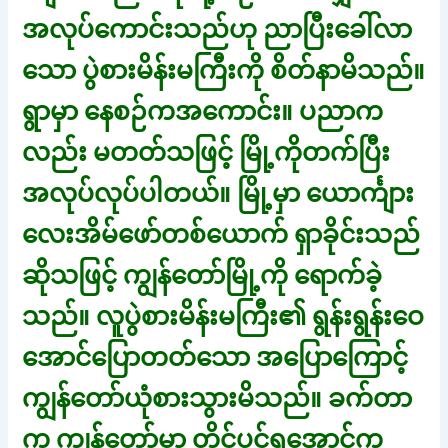
အလုပ်ကောင်းသည်ဟု ညာပြီးခေါ်လာ
သော ပွဲစားမိန်းမကြီးကို စိတ်နာမိသည်။
ရွာမှာ နေစဉ်ကအကောင်း။ ပညာက
လည်း မတတ်သဖြင့် မြို့ကိုတက်ပြီး
အလုပ်လုပ်ပါတယ်။ မြို့မှာ ယောင်္ကျား
လေးအိမ်ဖော်တစ်ယောက် ရှာခိုင်းသည်
ဆိုသဖြင့် ကျွန်တော်မြို့ကို ရောက်ခဲ့
သည်။ လူပွဲစားမိန်းမကြီး၏ ရွန်းရွန်းဝေ
အောင်ပြောတတ်သော အပြောကြောင့်
ကျွန်တော်ယုံစားသွားမိသည်။ ခက်တာ
က ကျွန်တော့်မှာ တိုင်ပင်ရအောင်က