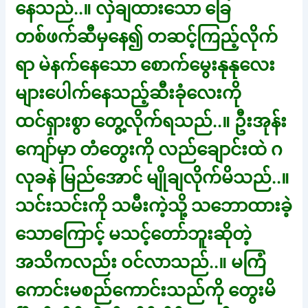
နေသည်..။ လှဲချထားသော ခြေ
တစ်ဖက်ဆီမှနေ၍ တဆင့်ကြည့်လိုက်
ရာ မဲနက်နေသော စောက်မွေးနုနုလေး
များပေါက်နေသည့်ဆီးခုံလေးကို
ထင်ရှားစွာ တွေ့လိုက်ရသည်..။ ဦးအုန်း
ကျော်မှာ တံတွေးကို လည်ချောင်းထဲ ဂ
လုခနဲ မြည်အောင် မျိုချလိုက်မိသည်..။
သင်းသင်းကို သမီးကဲ့သို့ သဘောထားခဲ့
သောကြောင့် မသင့်တော်ဘူးဆိုတဲ့
အသိကလည်း ဝင်လာသည်..။ မကြံ
ကောင်းမစည်ကောင်းသည်ကို တွေးမိ