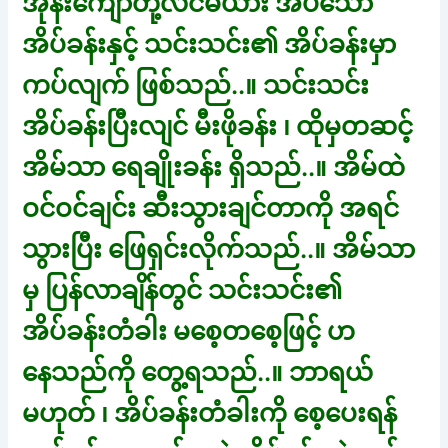
အုန်းကျော်တို့လင်မယား အိပ်သော
အိပ်ခန်းနှင့် သင်းသင်း၏ အိပ်ခန်းမှာ
ကပ်လျက် ဖြစ်သည်..။ သင်းသင်း
အိပ်ခန်းပြီးလျင် မီးဖိုခန်း ၊ ထိုမှတဆင့်
အိမ်သာ ရေချိုးခန်း ရှိသည်..။ အိမ်ထဲ
ဝင်ဝင်ချင်း ဆီးသွားချင်တာကို အရင်
သွားပြီး ဖြေရှင်းလိုက်သည်..။ အိမ်သာ
မှ ပြန်လာချိန်တွင် သင်းသင်း၏
အိပ်ခန်းတံခါး မစေ့တစေ့ဖြင့် ဟ
နေသည်ကို တွေ့ရသည်..။ ဘာရယ်
မဟုတ် ၊ အိပ်ခန်းတံခါးကို စေ့ပေးရန်