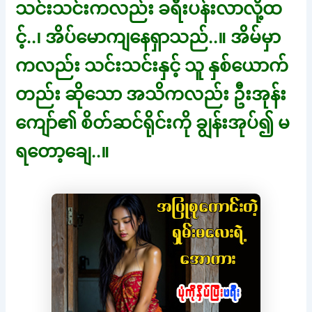
သင်းသင်းကလည်း ခရီးပန်းလာလို့ထ
င့်..၊ အိပ်မောကျနေရှာသည်..။ အိမ်မှာ
ကလည်း သင်းသင်းနှင့် သူ နှစ်ယောက်
တည်း ဆိုသော အသိကလည်း ဦးအုန်း
ကျော်၏ စိတ်ဆင်ရိုင်းကို ချွန်းအုပ်၍ မ
ရတော့ချေ..။