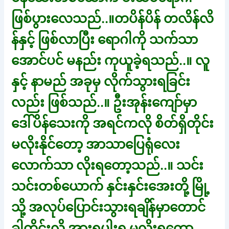
ဖြစ်ပွားလေသည်..။တပိန်ပိန် တလိန်လိ
န်နှင့် ဖြစ်လာပြီး ရောဂါကို သက်သာ
အောင်ပင် မနည်း ကုယူခဲ့ရသည်..။ လူ
နှင့် နာမည် အခုမှ လိုက်သွားရခြင်း
လည်း ဖြစ်သည်..။ ဦးအုန်းကျော်မှာ
ဒေါ်ပိန်သေးကို အရင်ကလို စိတ်ရှိတိုင်း
မလိုးနိုင်တော့ အာသာပြေရုံလေး
လောက်သာ လိုးရတော့သည်..။ သင်း
သင်းတစ်ယောက် နှင်းနှင်းအေးတို့ မြို့
သို့ အလုပ်ပြောင်းသွားရချိန်မှာတောင်
ခါတိုင်းလို အားရပါးရ မလိုးရတော့