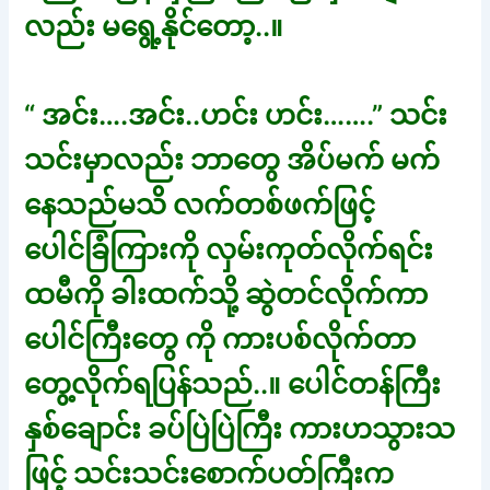
လည်း မရွေ့နိုင်တော့..။
“ အင်း….အင်း..ဟင်း ဟင်း…….” သင်း
သင်းမှာလည်း ဘာတွေ အိပ်မက် မက်
နေသည်မသိ လက်တစ်ဖက်ဖြင့်
ပေါင်ခြံကြားကို လှမ်းကုတ်လိုက်ရင်း
ထမီကို ခါးထက်သို့ ဆွဲတင်လိုက်ကာ
ပေါင်ကြီးတွေ ကို ကားပစ်လိုက်တာ
တွေ့လိုက်ရပြန်သည်..။ ပေါင်တန်ကြီး
နှစ်ချောင်း ခပ်ပြဲပြဲကြီး ကားဟသွားသ
ဖြင့် သင်းသင်းစောက်ပတ်ကြီးက