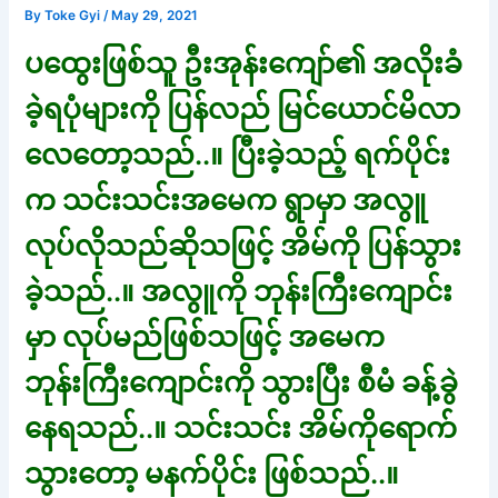
By
Toke Gyi
/
May 29, 2021
ပထွေးဖြစ်သူ ဦးအုန်းကျော်၏ အလိုးခံ
ခဲ့ရပုံများကို ပြန်လည် မြင်ယောင်မိလာ
လေတော့သည်..။ ပြီးခဲ့သည့် ရက်ပိုင်း
က သင်းသင်းအမေက ရွာမှာ အလွူ
လုပ်လိုသည်ဆိုသဖြင့် အိမ်ကို ပြန်သွား
ခဲ့သည်..။ အလွူကို ဘုန်းကြီးကျောင်း
မှာ လုပ်မည်ဖြစ်သဖြင့် အမေက
ဘုန်းကြီးကျောင်းကို သွားပြီး စီမံ ခန့်ခွဲ
နေရသည်..။ သင်းသင်း အိမ်ကိုရောက်
သွားတော့ မနက်ပိုင်း ဖြစ်သည်..။