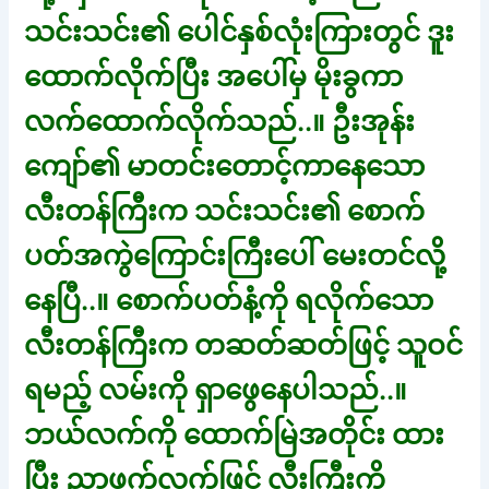
သင်းသင်း၏ ပေါင်နှစ်လုံးကြားတွင် ဒူး
ထောက်လိုက်ပြီး အပေါ်မှ မိုးခွကာ
လက်ထောက်လိုက်သည်..။ ဦးအုန်း
ကျော်၏ မာတင်းတောင့်ကာနေသော
လီးတန်ကြီးက သင်းသင်း၏ စောက်
ပတ်အကွဲကြောင်းကြီးပေါ် မေးတင်လို့
နေပြီ..။ စောက်ပတ်နံ့ကို ရလိုက်သော
လီးတန်ကြီးက တဆတ်ဆတ်ဖြင့် သူဝင်
ရမည့် လမ်းကို ရှာဖွေနေပါသည်..။
ဘယ်လက်ကို ထောက်မြဲအတိုင်း ထား
ပြီး ညာဖက်လက်ဖြင့် လီးကြီးကို