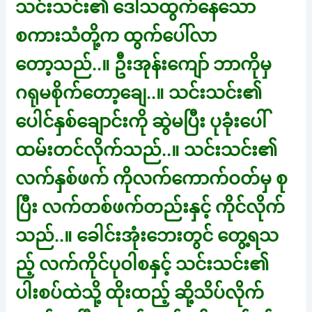
သင်းသင်း၏ ဒေါသထွက်နေသော
စကားသံတို့က ထွက်ပေါ်လာ
တော့သည်..။ ဦးအုန်းကျော် ဘာကိုမှ
ဂရုမစိုက်တော့ချေ..။ သင်းသင်း၏
ပေါင်နှစ်ချောင်းကို ဆွဲမပြီး ပုခုံးပေါ်
ထမ်းတင်လိုက်သည်..။ သင်းသင်း၏
လက်နှစ်ဖက် ကိုလက်ကောက်ဝတ်မှ စု
ပြီး လက်တစ်ဖက်တည်းနှင့် ကိုင်လိုက်
သည်..။ ခေါင်းအုံးဘေးတွင် တွေ့ရသ
ည့် လက်ကိုင်ပုဝါစနှင့် သင်းသင်း၏
ပါးစပ်ထဲသို့ ထိုးထည့် ဆို့သိပ်လိုက်