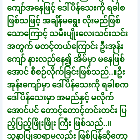
ကျော်အနေဖြင့် ဒေါ်ပိန်သေးကို ရခါစ
ဖြစ်သဖြင့် အချိန်မရွေး လိုးမည်ဖြစ်
သောကြောင့် သမီးပျိုးလေးသင်းသင်း
အတွက် မတင့်တယ်ကြောင်း ဦးအုန်း
ကျော် နားလည်နေ၍ အိမ်မှာ မနေဖြစ်
အောင် စီစဉ်လိုက်ခြင်းဖြစ်သည်..။ဦး
အုန်းကျော်မှာ ဒေါ်ပိန်သေးကို ရခါစက
ဒေါ်ပိန်သေးမှာ အမည်နှင့် မလိုက်
အောင်ပင် တောင့်တောင့်တင်းတင်း ပြ
ည့်ပြည့်ဖြိုးဖြိုး ကြီး ဖြစ်သည်..။
သူနာပြုဆရာမလည်း ဖြစ်ပြန်ဆိုတော့