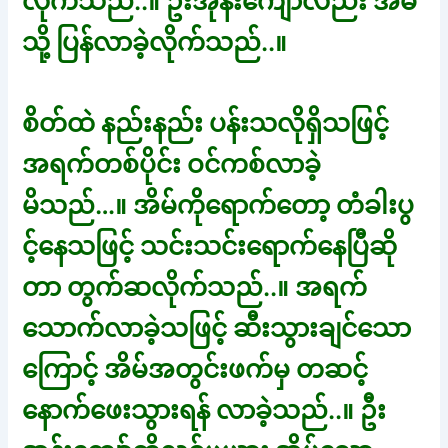
လိုက်သည်..။ ဦးအုန်းကျော်လည်း အိမ်
သို့ ပြန်လာခဲ့လိုက်သည်..။
စိတ်ထဲ နည်းနည်း ပန်းသလိုရှိသဖြင့်
အရက်တစ်ပိုင်း ဝင်ကစ်လာခဲ့
မိသည်…။ အိမ်ကိုရောက်တော့ တံခါးပွ
င့်နေသဖြင့် သင်းသင်းရောက်နေပြီဆို
တာ တွက်ဆလိုက်သည်..။ အရက်
သောက်လာခဲ့သဖြင့် ဆီးသွားချင်သော
ကြောင့် အိမ်အတွင်းဖက်မှ တဆင့်
နောက်ဖေးသွားရန် လာခဲ့သည်..။ ဦး