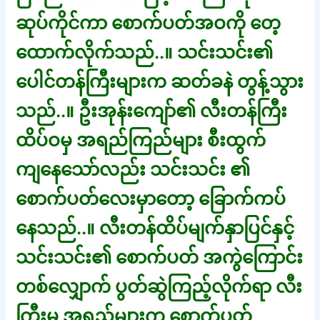
ဆုပ်ကိုင်ကာ စောက်ပတ်အဝကို တေ့
ထောက်လိုက်သည်..။ သင်းသင်း၏
ပေါင်တန်ကြီးများက ဆတ်ခနဲ တွန့်သွား
သည်..။ ဦးအုန်းကျော်၏ လီးတန်ကြီး
ထိပ်ဝမှ အရည်ကြည်များ စီးထွက်
ကျနေသော်လည်း သင်းသင်း ၏
စောက်ပတ်လေးမှာတော့ ခြောက်ကပ်
နေသည်..။ လီးတန်ထိပ်မျက်နှာပြင်နှင့်
သင်းသင်း၏ စောက်ပတ် အကွဲကြောင်း
တစ်လျှောက် ပွတ်ဆွဲကြည့်လိုက်ရာ လီး
ကြီးမှ အရည်များက စောက်ပတ်