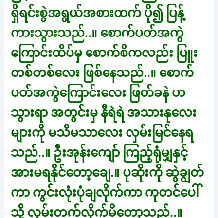
ရှိရင်းစွဲအရွယ်အစားထက် ပို၍ ပြန့်
ကားသွားသည်..။ စောက်ပတ်အကွဲ
ကြောင်းထိပ်မှ စောက်စိကလည်း ပြူး
တစ်တစ်လေး ဖြစ်နေသည်..။ စောက်
ပတ်အကွဲကြောင်းလေး ဖြတ်ခနဲ ဟ
သွားရာ အတွင်းမှ နီရဲရဲ အသားနုလေး
များကို မသိမသာလေး လှမ်းမြင်နေရ
သည်..။ ဦးအုန်းကျော် ကြည့်ရုံမျှနှင့်
အားမရနိုင်တော့ချေ.။ ပုဆိုးကို ဆွဲချွတ်
ကာ ကွင်းလုံးပုံချလိုက်ကာ ကုတင်ပေါ်
သို့ လှမ်းတက်လိုက်မိတော့သည်..။