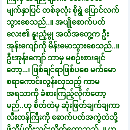
မျက်နှာပြင် တစ်ခုလုံး စိုရွဲ ပြောင်လက်
သွားစေသည်..။ အပျိုစောက်ပတ်
လေး၏ နူးညံ့မွု အထိအတွေ့က ဦး
အုန်းကျော်ကို မိန်းမောသွားစေသည်..။
ဦးအုန်းကျော် ဘာမှ မစဉ်းစားချင်
တော့…၊ ဖြစ်ချင်ရာဖြစ်ပစေ မက်မော
စရာကောင်းလွန်းလှသည့် ကာမ
အရသာကို ခံစားကြည့်လိုက်တော့
မည်..ဟု စိတ်ထဲမှ ဆုံးဖြတ်ချက်ချကာ
လီးတန်ကြီးကို စောက်ပတ်အကွဲထဲသို့
ဖိသိပ်ထိုးသွင်းလိုက်တော့သည်..။ ဟ