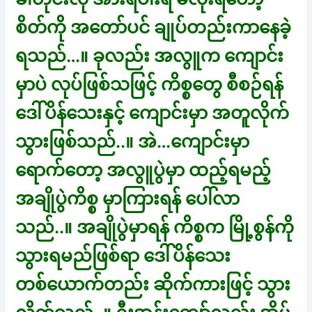
စိတ်ကို အတော်ပင် ချုပ်တည်းကာနေခဲ့
ရသည်…။ ခုလည်း အလွူက ကျောင်း
မှာပဲ လုပ်ဖြစ်သဖြင့် ကိစ္စတွေ စီစဉ်ရန်
ဒေါ်ပိန်သေးနှင့် ကျောင်းမှာ အတူလိုက်
သွားဖြစ်သည်..။ အဲ…ကျောင်းမှာ
ရောက်တော့ အလွူပွဲမှာ ထည့်ရမည့်
အချိုပွဲကိစ္စ မှာကြားရန် ပေါ်လာ
သည်..။ အချိုပွဲမှာရန် ကိစ္စက မြို့စွန်ကို
သွားရမည်ဖြစ်ရာ ဒေါ်ပိန်သေး
တစ်ယောက်တည်း ဆိုက်ကားဖြင့် သွား