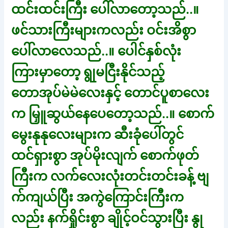
ထင်းထင်းကြီး ပေါ်လာတော့သည်..။
ဖင်သားကြီးများကလည်း ဝင်းအိစွာ
ပေါ်လာလေသည်..။ ပေါင်နှစ်လုံး
ကြားမှာတော့ ရွုမငြီးနိုင်သည့်
တောအုပ်မဲမဲလေးနှင့် တောင်ပူစာလေး
က မြှူဆွယ်နေပေတော့သည်..။ စောက်
မွေးနုနုလေးများက ဆီးခုံပေါ်တွင်
ထင်ရှားစွာ အုပ်မိုးလျက် စောက်ဖုတ်
ကြီးက လက်လေးလုံးတင်းတင်းခန့် ဗျ
က်ကျယ်ပြီး အကွဲကြောင်းကြီးက
လည်း နက်ရှိုင်းစွာ ချိုင့်ဝင်သွားပြီး နွု