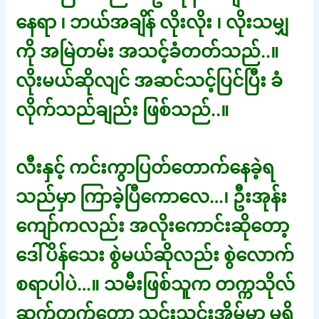
နေရာ ၊ ဘယ်အချိန် လိုးလိုး ၊ လိုးသမျှ
ကို အမြဲတမ်း အသင့်ခံတတ်သည်..။
လိုးမယ်ဆိုလျင် အဆင်သင့်ပြင်ပြီး ခံ
လိုက်သည်ချည်း ဖြစ်သည်..။
လီးနှင့် ကင်းကွာပြတ်တောက်နေခဲ့ရ
သည်မှာ ကြာခဲ့ပြီကောလေ…၊ ဦးအုန်း
ကျော်ကလည်း အလိုးကောင်းဆိုတော့
ဒေါ်ပိန်သေး စွဲမယ်ဆိုလည်း စွဲလောက်
စရာပါပဲ…။ သမီးဖြစ်သူက တက္ကသိုလ်
ဆက်တက်တော့ သင်းသင်းအိမ်မှာ မရှိ