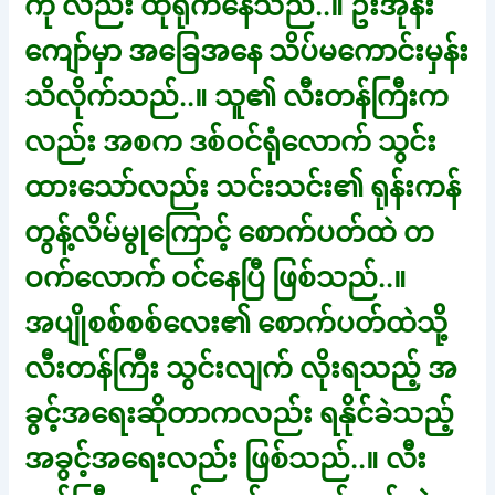
ကို လည်း ထုရိုက်နေသည်..။ ဦးအုန်း
ကျော်မှာ အခြေအနေ သိပ်မကောင်းမှန်း
သိလိုက်သည်..။ သူ၏ လီးတန်ကြီးက
လည်း အစက ဒစ်ဝင်ရုံလောက် သွင်း
ထားသော်လည်း သင်းသင်း၏ ရုန်းကန်
တွန့်လိမ်မွုကြောင့် စောက်ပတ်ထဲ တ
ဝက်လောက် ဝင်နေပြီ ဖြစ်သည်..။
အပျိုစစ်စစ်လေး၏ စောက်ပတ်ထဲသို့
လီးတန်ကြီး သွင်းလျက် လိုးရသည့် အ
ခွင့်အရေးဆိုတာကလည်း ရနိုင်ခဲသည့်
အခွင့်အရေးလည်း ဖြစ်သည်..။ လီး