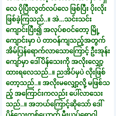
လေ ပိုပြီးလွတ်လပ်လေ ဖြစ်ပြီး ပိုးလိုး
ဖြစ်ခဲ့ကြသည်..။ အဲ…သင်းသင်း
ကျောင်းပြီး၍ အလုပ်စဝင်တော့ မြို့
ကျောင်းမှာ ပဲ တာဝန်ကျသည့်အတွက်
အိမ်ပြန်ရောက်လာသောကြောင့် ဦးအုန်း
ကျော်မှာ ဒေါ်ပိန်သေးကို အလိုးလျှော့
ထားရလေသည်..။ ညအိပ်မှပဲ လိုးဖြစ်
တော့သည်..။ အလိုးမလျှော့လို့ မဖြစ်သ
ည့် အကြောင်းကလည်း ပေါ်လာသေး
သည်..။ အဘယ်ကြောင့်ဆိုသော် ဒေါ်
ပိန်သေးတစ်ယောက် မီးယပ်ရောဂါ