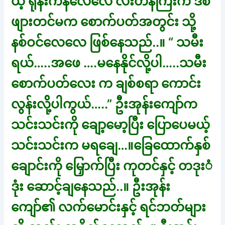
ယ့် ရုန်းကန်လေလေ လီးတန်ကြီးက ဒစ်
ဖျားတင်မက စောက်ပတ်အတွင်း သို့
နစ်ဝင်လေလေ ဖြစ်နေသည်..။ “ သမီး
ရယ်…..အဖေ ….မနေနိုင်လို့ပါ…..သမီး
စောက်ပတ်လေး က ချစ်စရာ ကောင်း
လွန်းလ်ို့ပါကွယ်…..” ဦးအုန်းကျော်က
သင်းသင်းကို ချော့မော့ပြီး ပြောပေမယ့်
သင်းသင်းက မရချေ…။ခြေထောက်နှစ်
ချောင်းကို မြှောက်ပြီး ကုတင်နှင့် တဒုးံ
ဒုံး ဆောင့်ချနေသည်..။ ဦးအုန်း
ကျော်၏ လက်မောင်းနှင့် ရင်ဘတ်များ