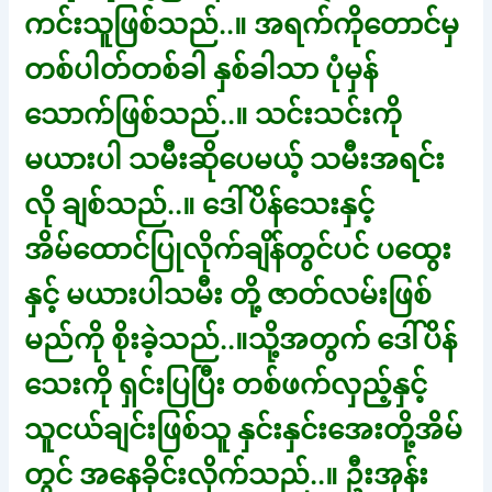
ကင်းသူဖြစ်သည်..။ အရက်ကိုတောင်မှ
တစ်ပါတ်တစ်ခါ နှစ်ခါသာ ပုံမှန်
သောက်ဖြစ်သည်..။ သင်းသင်းကို
မယားပါ သမီးဆိုပေမယ့် သမီးအရင်း
လို ချစ်သည်..။ ဒေါ်ပိန်သေးနှင့်
အိမ်ထောင်ပြုလိုက်ချိန်တွင်ပင် ပထွေး
နှင့် မယားပါသမီး တို့ ဇာတ်လမ်းဖြစ်
မည်ကို စိုးခဲ့သည်..။သို့အတွက် ဒေါ်ပိန်
သေးကို ရှင်းပြပြီး တစ်ဖက်လှည့်နှင့်
သူငယ်ချင်းဖြစ်သူ နှင်းနှင်းအေးတို့အိမ်
တွင် အနေခိုင်းလိုက်သည်..။ ဦးအုန်း