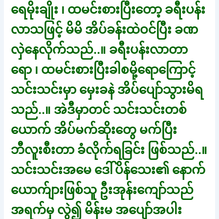
ရေမိုးချိုး ၊ ထမင်းစားပြီးတော့ ခရီးပန်း
လာသဖြင့် မိမိ အိပ်ခန်းထဲဝင်ပြီး ခဏ
လှဲနေလိုက်သည်..။ ခရီးပန်းလာတာ
ရော ၊ ထမင်းစားပြီးခါစမို့ရောကြောင့်
သင်းသင်းမှာ မှေးခနဲ အိပ်ပျော်သွားမိရ
သည်..။ အဲဒီမှာတင် သင်းသင်းတစ်
ယောက် အိပ်မက်ဆိုးတွေ မက်ပြီး
ဘီလူးစီးတာ ခံလိုက်ရခြင်း ဖြစ်သည်..။
သင်းသင်းအမေ ဒေါ်ပိန်သေး၏ နောက်
ယောက်ျားဖြစ်သူ ဦးအုန်းကျော်သည်
အရက်မှ လွဲ၍ မိန်းမ အပျော်အပါး