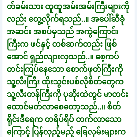
တ်ခမ်းသား ထူထူအမ်းအမ်းကြီးများကို
လည်း တွေ့လိုက်ရသည်..။ အပေါ်ဆီခုံ
အဆင်း အစပ်မှသည် အကွဲကြောင်း
ကြီးက ဖင်နှင့် တစ်ဆက်တည်း ဖြစ်
အောင် ရှည်လျားလှသည်..။ စေ့ကပ်
တင်းကြပ်နေသော စောက်ဖုတ်ကြီးကို
သူ့လီးကြီး ထိုးသွင်းပစ်လိုစိတ်တွေက
သူ့လီးတန်ကြီးကို ပုဆိုးထဲတွင် မာတင်း
ထောင်မတ်လာစေတော့သည်..။ စိတ်
ရိုင်းဒီရေက တရိပ်ရိပ် တက်လာသော
ကြောင့် ပြန်လှည့်မည့် ခြေလှမ်းများက