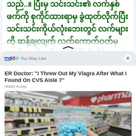
သည်..။ ပြီးမှ သင်းသင်း၏ လက်နှစ်
ဖက်ကို စုကိုင်ထားရာမှ ခွဲထုတ်လိုက်ပြီး
သင်းသင်းကိုယ်လုံးဘေးတွင် လက်များ
ကို ဆန့်ချလျက် လက်ကောက်ဝတ်မှ
နေ၍ လက်တစ်ဖက်စီဖြင့် ဖိကိုင်ထား
လိုက်သည်..။ သင်းသင်းမှာ သူမ၏
ကိုယ်လုံးကိုသာ လွုပ်ရှားနိုင်
တော့သည်..။ ကိုယ်လုံးကို လွုပ်တိုင်း
လည်း လီးတန်ကြီးက မိမိစောက်ပတ်
ထဲမှ ကျွတ်ထွက်မသွားသည့်အပြင် ပို
ပြီး နစ်နစ်ဝင်သွားနေသဖြင့် မလွုပ်