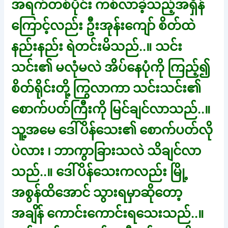
အရက်တစ်ပိုင်း ကစ်လာခဲ့သည့်အရှိန်
ကြောင့်လည်း ဦးအုန်းကျော် စိတ်ထဲ
နည်းနည်း ရဲတင်းမိသည်..။ သင်း
သင်း၏ မလုံမလဲ အိပ်နေပုံကို ကြည့်၍
စိတ်ရိုင်းတို့ ကြွလာကာ သင်းသင်း၏
စောက်ပတ်ကြီးကို မြင်ချင်လာသည်..။
သူ့အမေ ဒေါ်ပိန်သေး၏ စောက်ပတ်လို
ပဲလား ၊ ဘာကွာခြားသလဲ သိချင်လာ
သည်..။ ဒေါ်ပိန်သေးကလည်း မြို့
အစွန်ထိအောင် သွားရမှာဆိုတော့
အချိန် ကောင်းကောင်းရသေးသည်..။