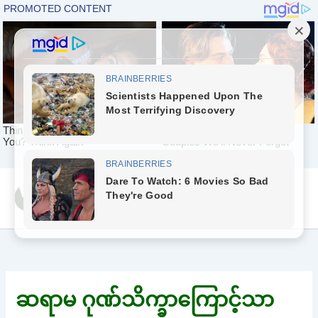
Skip
Yeah Celeb [အပြာ
to
စာပေ]
content
ဆရာမ ဂုဏ်သိက္ခာကြောင့်သာ