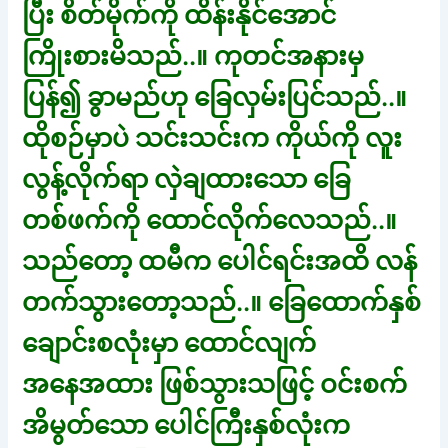
ပြီး စိတ်မိုက်ကို ထိန်းနိုင်အောင်
ကြိုးစားမိသည်..။ ကုတင်အနားမှ
ပြန်၍ ခွာမည်ဟု ခြေလှမ်းပြင်သည်..။
ထိုစဉ်မှာပဲ သင်းသင်းက ကိုယ်ကို လူး
လွန့်လိုက်ရာ လှဲချထားသော ခြေ
တစ်ဖက်ကို ထောင်လိုက်လေသည်..။
သည်တော့ ထမီက ပေါင်ရင်းအထိ လန်
တက်သွားတော့သည်..။ ခြေထောက်နှစ်
ချောင်းစလုံးမှာ ထောင်လျက်
အနေအထား ဖြစ်သွားသဖြင့် ဝင်းစက်
အိမွတ်သော ပေါင်ကြီးနှစ်လုံးက