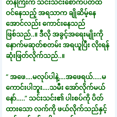
တန်ကြီးက သင်းသင်းစောက်ပတ်ထဲ
ဝင်နေသည့် အရသာက ချိုဆိမ့်နေ
အောင်လည်း ကောင်းနေသည်
ဖြစ်သည်..။ ဒီလို အခွင့်အရေးမျိုးကို
နောက်မဆုတ်စတမ်း အရယူပြီး လိုးရန်
ဆုံးဖြတ်လိုက်သည်..။
“ အဖေ….မလုပ်ပါနဲ့….အဖေရယ်…..မ
ကောင်းပါဘူး….သမီး အော်လိုက်မယ်
နော်…..” သင်းသင်း၏ ပါးစပ်ကို ပိတ်
ထားသော လက်ကို ဖယ်လိုက်သည်နှင့်