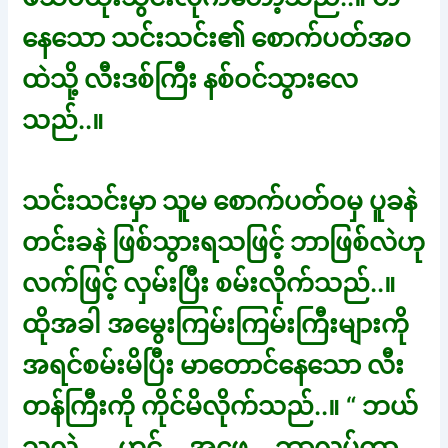
နေသော သင်းသင်း၏ စောက်ပတ်အဝ
ထဲသို့ လီးဒစ်ကြီး နစ်ဝင်သွားလေ
သည်..။
သင်းသင်းမှာ သူမ စောက်ပတ်ဝမှ ပူခနဲ
တင်းခနဲ ဖြစ်သွားရသဖြင့် ဘာဖြစ်လဲဟု
လက်ဖြင့် လှမ်းပြီး စမ်းလိုက်သည်..။
ထိုအခါ အမွေးကြမ်းကြမ်းကြီးများကို
အရင်စမ်းမိပြီး မာတောင်နေသော လီး
တန်ကြီးကို ကိုင်မိလိုက်သည်..။ “ ဘယ်
သူလဲ……ဟင်….အဖေ….ဘာလုပ်တာ