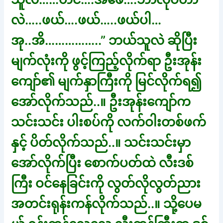
လဲ…..ဖယ်….ဖယ်…..ဖယ်ပါ…
အု..အိ……………..” ဘယ်သူလဲ ဆိုပြီး
မျက်လုံးကို ဖွင့်ကြည့်လိုက်ရာ ဦးအုန်း
ကျော်၏ မျက်နှာကြီးကို မြင်လိုက်ရ၍
အော်လိုက်သည်..။ ဦးအုန်းကျော်က
သင်းသင်း ပါးစပ်ကို လက်ဝါးတစ်ဖက်
နှင့် ပိတ်လိုက်သည်..။ သင်းသင်းမှာ
အော်လိုက်ပြီး စောက်ပတ်ထဲ လီးဒစ်
ကြီး ဝင်နေခြင်းကို လွတ်လိုလွတ်ညား
အတင်းရုန်းကန်လိုက်သည်..။ သို့ပေမ