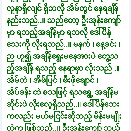
လူနာရှိလျင် ရှိသလို အိမ်တွင် နေရချိန်
နည်းသည်..။ သည်တော့ ဦးအုန်းကျော်
မှာ ရသည့်အချိန်မှာ ရသလို ဒေါ်ပိန်
သေးကို လိုးရသည်..။ မနက် ၊ နေ့ခင်း ၊
ည ဟူ၍ အချိန်ရွေးမနေအားပဲ တွေ့သ
ည့်အချိန် ရသည့် နေရာမှာ လိုးသည်..။
အိမ်ထဲ ၊ အိမ်ပြင် ၊ မီးဖိုချောင် ၊
အိပ်ခန်း ထဲ စသဖြင့် ရသရွေ့ အချိန်မ
ဆိုင်းပဲ လိုးလေ့ရှိသည်..။ ဒေါ်ပိန်သေး
ကလည်း မယ်မငြင်းဆိုသည့် မိန်းမမျိုး
ထဲက ဖြစ်သည်..။ ဦးအုန်းကျော် ဘယ်