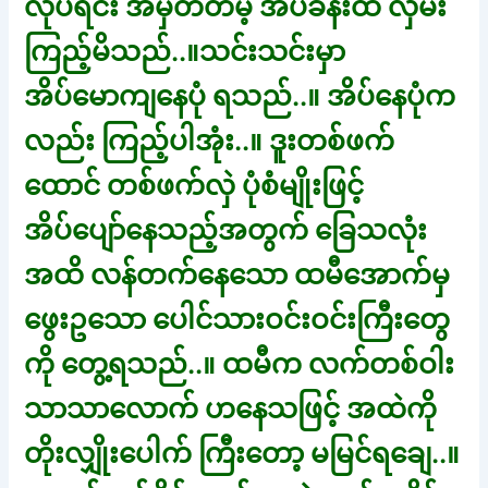
လုပ်ရင်း အမှတ်တမဲ့ အိပ်ခန်းထဲ လှမ်း
ကြည့်မိသည်..။သင်းသင်းမှာ
အိပ်မောကျနေပုံ ရသည်..။ အိပ်နေပုံက
လည်း ကြည့်ပါအုံး..။ ဒူးတစ်ဖက်
ထောင် တစ်ဖက်လှဲ ပုံစံမျိုးဖြင့်
အိပ်ပျော်နေသည့်အတွက် ခြေသလုံး
အထိ လန်တက်နေသော ထမီအောက်မှ
ဖွေးဥသော ပေါင်သားဝင်းဝင်းကြီးတွေ
ကို တွေ့ရသည်..။ ထမီက လက်တစ်ဝါး
သာသာလောက် ဟနေသဖြင့် အထဲကို
တိုးလျှိုးပေါက် ကြီးတော့ မမြင်ရချေ..။