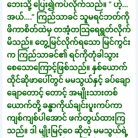
ဘေးသို့ ပြေး၍ကပ်လိုက်သည်။ “ ဟဲ့…
အယ်….” ကြည်သာခင် သူမရင်ဘတ်ကို
ဖိကာစိတ်ထဲမှ တအံ့တသြရေရွတ်လိုက်
မိသည်။ တွေ့မြင်လိုက်ရသော မြင်ကွင်း
က ကြည်သာခင်၏ ရင်ကိုတုံခါသွား
စေသောကြောင့်ဖြစ်သည်။ နှစ်ယောက်
ထိုင်ဆိုဖာပေါ်တွင် မမသွယ်နှင့် ခပ်ချော
ချောတောင့် တောင့် အမျိုးသားတစ်
ယောက်တို့ ခန္ဓာကိုယ်ချင်းပူးကပ်ကာ
ကျစ်ကျစ်ပါအောင် ဖက်တွယ်ထားကြ
သည်။ ဒါ မျိုးမြင့်ဝေ ဆိုတဲ့ မမသွယ်ရဲ့