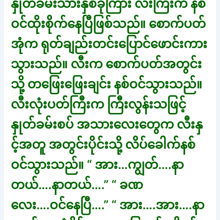
နှုတ်ခမ်းသားနှစ်ခုကြား လီးကြီးက နစ်
ဝင်ထိုးစိုက်နေပြီဖြစ်သည်။ စောက်ပတ်
အုံက ရုတ်ချည်းတင်းပြောင်ဖောင်းကား
သွားသည်။ လီးက စောက်ပတ်အတွင်း
သို့ တဖြေးဖြေးချင်း နစ်ဝင်သွားသည်။
လီးလုံးပတ်ကြီးက ကြီးလွန်းသဖြင့်
နှုတ်ခမ်းစပ် အသားလေးတွေက လီးနှ
င့်အတူ အတွင်းပိုင်းသို့ လိပ်ခေါက်နစ်
ဝင်သွားသည်။ “ အား…ကျွတ်….နာ
တယ်….နာတယ်….” “ ခဏ
လေး….ဝင်နေပြီ….” “ အား….အား….နာ