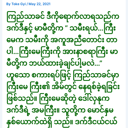
By
Toke Gyi
/
May 22, 2021
ကြည်သာခင် ဒီကိုရောက်လာရသည်က
ဒက်ဒီနှင့် မာမီတို့က “ သမီးရယ်…ကြီး
မေက သမီးကို အကူအညီတောင်း တာ
ပါ…ကြီးမေကြီးကို အားနာစရာကြီး မာ
မီတို့က ဘယ်ထားခဲ့ချင်ပါ့မလဲ…”
ဟူသော စကားရပ်ဖြင့် ကြည်သာခင်မှာ
ကြီးမေ ကြီး၏ အိမ်တွင် နေရစ်ခဲ့ရခြင်း
ဖြစ်သည်။ ကြီးမေဆိုတဲ့ ဒေါ်လှနုက
ဒက်ဒီရဲ့ အမကြီး။ သူတို့က မောင်နှမ
နှစ်ယောက်ထဲရှိ သည်။ ဒက်ဒီငယ်ငယ်