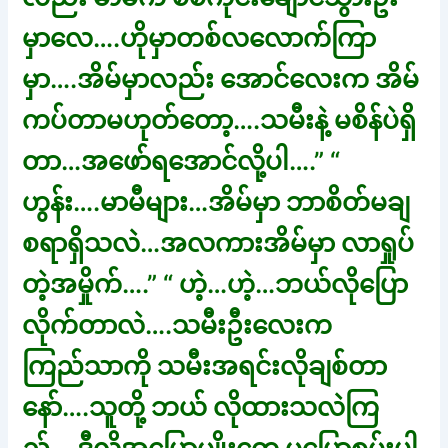
မှာလေ….ဟိုမှာတစ်လလောက်ကြာ
မှာ….အိမ်မှာလည်း အောင်လေးက အိမ်
ကပ်တာမဟုတ်တော့….သမီးနဲ့ မစိန်ပဲရှိ
တာ…အဖော်ရအောင်လို့ပါ….” “
ဟွန်း….မာမီများ…အိမ်မှာ ဘာစိတ်မချ
စရာရှိသလဲ…အလကားအိမ်မှာ လာရှုပ်
တဲ့အမှိုက်….” “ ဟဲ့…ဟဲ့…ဘယ်လိုပြော
လိုက်တာလဲ….သမီးဦးလေးက
ကြည်သာကို သမီးအရင်းလိုချစ်တာ
နော်….သူတို့ ဘယ် လိုထားသလဲကြ