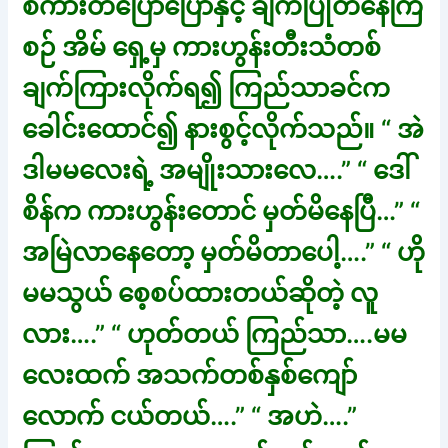
စကားတပြောပြောနှင့် ချက်ပြုတ်နေကြ
စဉ် အိမ် ရှေ့မှ ကားဟွန်းတီးသံတစ်
ချက်ကြားလိုက်ရ၍ ကြည်သာခင်က
ခေါင်းထောင်၍ နားစွင့်လိုက်သည်။ “ အဲ
ဒါမမလေးရဲ့ အမျိုးသားလေ….” “ ဒေါ်
စိန်က ကားဟွန်းတောင် မှတ်မိနေပြီ…” “
အမြဲလာနေတော့ မှတ်မိတာပေါ့….” “ ဟို
မမသွယ် စေ့စပ်ထားတယ်ဆိုတဲ့ လူ
လား….” “ ဟုတ်တယ် ကြည်သာ….မမ
လေးထက် အသက်တစ်နှစ်ကျော်
လောက် ငယ်တယ်….” “ အဟဲ….”