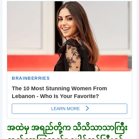
အထဲမှ အရည်တို့က သိသိသာသာကြီး