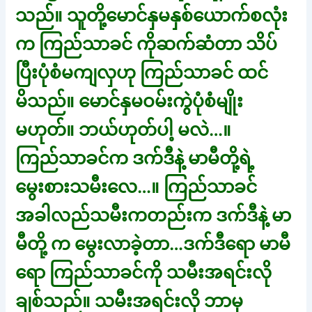
သည်။ သူတို့မောင်နှမနှစ်ယောက်စလုံး
က ကြည်သာခင် ကိုဆက်ဆံတာ သိပ်
ပြီးပုံစံမကျလှဟု ကြည်သာခင် ထင်
မိသည်။ မောင်နှမဝမ်းကွဲပုံစံမျိုး
မဟုတ်။ ဘယ်ဟုတ်ပါ့ မလဲ…။
ကြည်သာခင်က ဒက်ဒီနဲ့ မာမီတို့ရဲ့
မွေးစားသမီးလေ…။ ကြည်သာခင်
အခါလည်သမီးကတည်းက ဒက်ဒီနဲ့ မာ
မီတို့ က မွေးလာခဲ့တာ…ဒက်ဒီရော မာမီ
ရော ကြည်သာခင်ကို သမီးအရင်းလို
ချစ်သည်။ သမီးအရင်းလို ဘာမှ