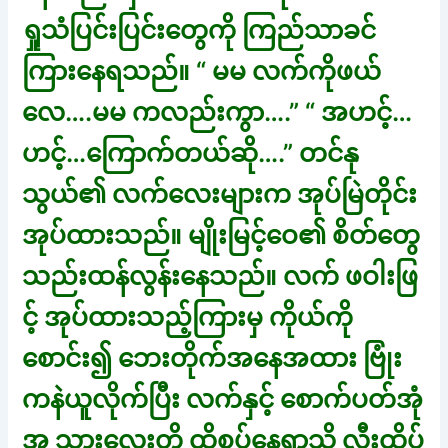
ရှုသံပြင်းပြင်းတွေကို ကြည်သာခင်
ကြားနေရသည်။ “ မမ လက်ကိုဖယ်
လေ….မမ ကလည်းကွာ….” “ အဟင့်…
ဟင့်…ကြောက်တယ်ဆို….” တင်နု
သွယ်၏ လက်လေးများက အုပ်မြဲတိုင်း
အုပ်ထားသည်။ မျိုးမြင့်ဝေ၏ စိတ်တွေ
သည်းထန်လွန်းနေသည်။ လက် ဖဝါးဖြ
င့် အုပ်ထားသည့်ကြားမှ ကိုယ်ကို
စောင်း၍ ဘေးတိုက်အနေအထား ဗြုံး
ကနဲယူလိုက်ပြီး လက်နှင့် စောက်ပတ်အုံ
အ သားလေးတို့ ထိစပ်နေရာသို့ လီးထိပ်