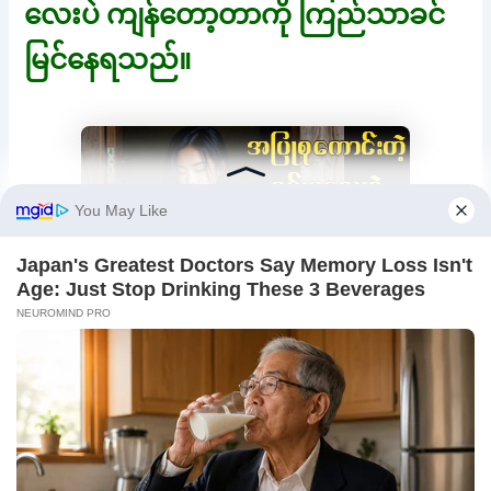
လေးပဲ ကျန်တော့တာကို ကြည်သာခင်
မြင်နေရသည်။
“ ဗြစ်…ဘွတ်…ပြွတ်…ဖွတ်….” “ အမ