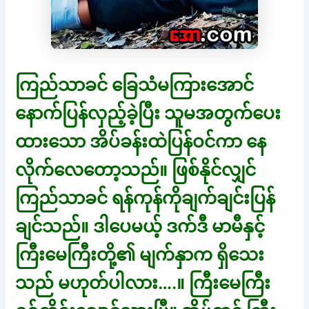
ကြည်သာခင် ခြေသံမကြားအောင်
နောက်ပြန်လှည့်ခဲ့ပြီး သူမအတွက်ပေး
ထားသော အိပ်ခန်းထဲပြန်ဝင်ကာ နေ
လိုက်လေတော့သည်။ ဖြစ်နိုင်လျှင်
ကြည်သာခင် ရန်ကုန်ကိုချက်ချင်းပြန်
ချင်သည်။ ဒါပေမယ့် ဒက်ဒီ မာမီနှင့်
ကြီးမေကြီးတို့၏ မျက်နှာက ရှိသေး
သည် မဟုတ်ပါလား….။ ကြီးမေကြီး