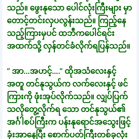
သည်။ ဖွေးနုသော ပေါင်လုံးကြီးများ မှာ
တောင့်တင်းလှပလွန်းသည်။ ကြည့်နေ
သည့်ကြားမှပင် ထဘီကပေါင်ရင်း
အထက်သို့ လှန်တင်ခံလိုက်ရပြန်သည်။
“ အာ…အဟင့်….” ထိုအသံလေးနှင့်
အတူ တင်နုသွယ်က လက်လေးနှင့် ဖင်
ကြားကို ဖုံးအုပ်လိုက်သည်။ လျှပ်ပြက်
သလိုတွေ့လိုက်ရ သော တင်နုသွယ်၏
အင်္ဂါစပ်ကြီးက ပန်းနုရောင်အသွေးဖြင့်
ခုံးအာနေပြီး စောက်ပတ်ကြီးတစ်ခုလုံး