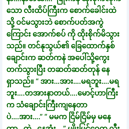
သော လီးထိပ်ကြီးက စောက်ခေါင်းထဲ
သို့ ဝင်မသွားဘဲ စောက်ပတ်အကွဲ
ကြောင်း အောက်စပ် ကို ထိုးစိုက်မိသွား
သည်။ တင်နုသွယ်၏ ခြေထောက်နှစ်
ချောင်းက ဆတ်ကနဲ အပေါ်သို့ကွေး
တက်သွားပြီး တဆတ်ဆတ်တုန် နေ
ရှာသည်။ “ အား…အား….မရဘူး….မရ
ဘူး….တအားနာတယ်….မောင့်ဟာကြီး
က သံချောင်းကြီးကျနေတာ
ပဲ….အား….” “ မမက ငြိမ်ငြိမ်မှ မနေ
တာ…ကဲ…နေအုံး….” မျိုးမြင့်ဝေက လီး