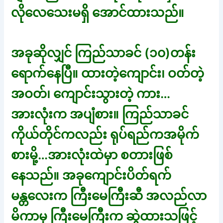
လိုလေသေးမရှိ အောင်ထားသည်။
အခုဆိုလျှင် ကြည်သာခင် (၁၀)တန်း
ရောက်နေပြီ။ ထားတဲ့ကျောင်း၊ ဝတ်တဲ့
အဝတ်၊ ကျောင်းသွားတဲ့ ကား…
အားလုံးက အပျံစား။ ကြည်သာခင်
ကိုယ်တိုင်ကလည်း ရုပ်ရည်ကအမိုက်
စားမို့…အားလုံးထဲမှာ စတားဖြစ်
နေသည်။ အခုကျောင်းပိတ်ရက်
မန္တလေးက ကြီးမေကြီးဆီ အလည်လာ
မိကာမှ ကြီးမေကြီးက ဆွဲထားသဖြင့်