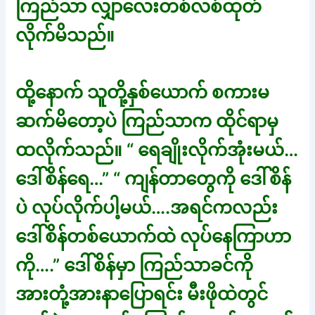
ကြည်သာ လျှာလေးတစ်လစ်ထုတ်
လိုက်မိသည်။
ထို့နောက် သူတို့နှစ်ယောက် စကားမ
ဆက်မိတော့ပဲ ကြည်သာက ထိုင်ရာမှ
ထလိုက်သည်။ “ ရေချိုးလိုက်အုံးမယ်…
ဒေါ်စိန်ရေ…” “ ကျန်တာတွေကို ဒေါ်စိန်
ပဲ လုပ်လိုက်ပါ့မယ်….အရင်ကလည်း
ဒေါ်စိန်တစ်ယောက်ထဲ လုပ်နေကြာဟာ
ကို….” ဒေါ်စိန်မှာ ကြည်သာခင်ကို
အားတုံ့အားနာပြောရင်း မီးဖိုထဲတွင်