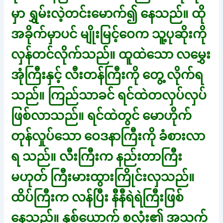
မှာ ရွှမ်းလဲ့တင်းမောက်၍ နေသည်။ ထို
အခိုက်မှာပင် မျိုးမြင့်ဝေက သူ့ပုဆိုးကို
လှန်တင်လိုက်သည်။ ထူထဲသော လမွှေး
အုံကြီးနှင့် လီးတန်ကြီးကို တွေ့ လိုက်ရ
သည်။ ကြည်သာခင် ရင်ထဲတလှပ်လှပ်
ဖြစ်လာသည်။ ရင်ထဲတွင် မောဟိုက်
တုန်လှုပ်သော ဝေဒနာကြီးကို ခံစားလာ
ရ သည်။ လီးကြီးက နည်းတာကြီး
မဟုတ် ကြီးမားထွားကြိုင်းလှသည်။
ထိပ်ကြီးက လန်ပြီး နီနီရဲရဲကြီးဖြစ်
နေသည်။ နှစ်ယောက် စလုံး၏ အသက်