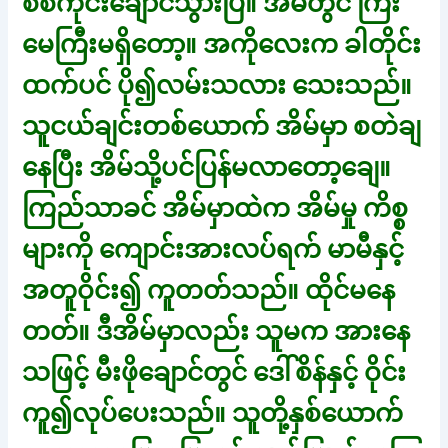
စစ်ကိုင်းချောင်သွားပြီ။ အိမ်တွင် ကြီး
မေကြီးမရှိတော့။ အကိုလေးက ခါတိုင်း
ထက်ပင် ပို၍လမ်းသလား သေးသည်။
သူငယ်ချင်းတစ်ယောက် အိမ်မှာ စတဲချ
နေပြီး အိမ်သို့ပင်ပြန်မလာတော့ချေ။
ကြည်သာခင် အိမ်မှာထဲက အိမ်မှု ကိစ္စ
များကို ကျောင်းအားလပ်ရက် မာမီနှင့်
အတူဝိုင်း၍ ကူတတ်သည်။ ထိုင်မနေ
တတ်။ ဒီအိမ်မှာလည်း သူမက အားနေ
သဖြင့် မီးဖိုချောင်တွင် ဒေါ်စိန်နှင့် ဝိုင်း
ကူ၍လုပ်ပေးသည်။ သူတို့နှစ်ယောက်