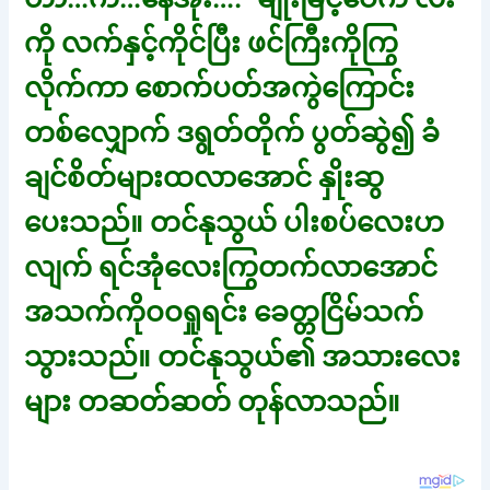
ကို လက်နှင့်ကိုင်ပြီး ဖင်ကြီးကိုကြွ
လိုက်ကာ စောက်ပတ်အကွဲကြောင်း
တစ်လျှောက် ဒရွတ်တိုက် ပွတ်ဆွဲ၍ ခံ
ချင်စိတ်များထလာအောင် နှိုးဆွ
ပေးသည်။ တင်နုသွယ် ပါးစပ်လေးဟ
လျက် ရင်အုံလေးကြွတက်လာအောင်
အသက်ကိုဝဝရှုရင်း ခေတ္တငြိမ်သက်
သွားသည်။ တင်နုသွယ်၏ အသားလေး
များ တဆတ်ဆတ် တုန်လာသည်။