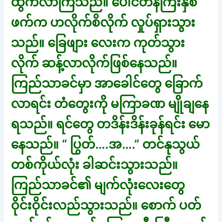
ထွက်လာကြသည်။ ပေါင်တန်ကြီးနှစ်
ဖက်က ဟလိုက်စိလိုက် လှုပ်ရှားသွား
သည်။ ခြေဖျား လေးက ကုတ်သွား
လိုက် ဆန့်လာလိုက်ဖြစ်နေသည်။
ကြည်သာခင်မှာ အာခေါင်တွေ ခြောက်
လာရင်း တံတွေးကို မကြာခဏ မျိုချနေ
ရသည်။ ရင်တွေ တဒိန်းဒိန်းခုန်ရင်း မော
နေသည်။ “ ပြွတ်….အ….” တင်နုသွယ်
တစ်ကိုယ်လုံး ခါဆင်းသွားသည်။
ကြည်သာခင်၏ မျက်လုံးလေးတွေ
ဝိုင်းဝိုင်းလည်သွားသည်။ စောက် ပတ်