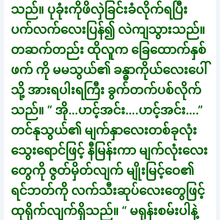
သည်။ ပုခုံးကိုဖိလှဲခြင်းခံလိုက်ရပြီး
ပက်လက်လေးပြန်၍ လဲကျသွားသည်။
တဆက်တည်း ထိုလူက ခြေထောက်နှစ်
ဖက် ကို မမသွယ်၏ ခန္ဓာကိုယ်လေးပေါ်
သို့ အားရပါးရကြီး ခွက်တက်ပစ်လိုက်
သည်။ “ အို…ဟင့်အင်း….ဟင့်အင်း….”
တင်နုသွယ်၏ မျက်နှာလေးတစ်ခုလုံး
သွေးရောင်ဖြင့် နီမြန်းကာ မျက်လုံးလေး
တွေကို ဇွတ်မှိတ်လျက် မျိုးမြင့်ဝေ၏
ရင်ဘတ်ကို လက်သီးဆုပ်လေးတွေဖြင့်
ထုရိုက်လျက်ရှိသည်။ “ မရုန်းစမ်းပါနဲ့