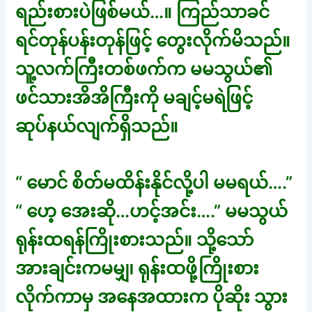
ရည်းစားပဲဖြစ်မယ်…။ ကြည်သာခင်
ရင်တုန်ပန်းတုန်ဖြင့် တွေးလိုက်မိသည်။
သူ့လက်ကြီးတစ်ဖက်က မမသွယ်၏
ဖင်သားအိအိကြီးကို မချင့်မရဲဖြင့်
ဆုပ်နယ်လျက်ရှိသည်။
“ မောင် စိတ်မထိန်းနိုင်လို့ပါ မမရယ်….”
“ ဟေ့ အေးဆို…ဟင့်အင်း….” မမသွယ်
ရုန်းထရန်ကြိုးစားသည်။ သို့သော်
အားချင်းကမမျှ၊ ရုန်းထဖို့ကြိုးစား
လိုက်ကာမှ အနေအထားက ပိုဆိုး သွား