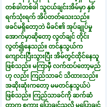
တစ်ခါတစ်ခါ သူငယ်ချင်းအိမ်မှာ နှစ်
ရက်သုံးရက် အိပ်တတ်သေးသည်။
ဖခင်မရှိတော့ဘဲ မိခင်၏ အုပ်ချုပ်မှု
အောက်မှာဆိုတော့ လွတ်ချင် တိုင်း
လွတ်၍နေသည်။ တင်နုသွယ်က
ကျောင်းပြီးသွားပြီး အိမ်တွင်ထိုင်နေသူ
ဖြစ်သည်။ မကြာမှီ လက်ထပ်တော့မည်
ဟု လည်း ကြည်သာခင် သိထားသည်။
အဆိုးဆုံးကတော့ မမတင်နုသွယ်ပဲ
ဖြစ်သည်။ ကြည်သာခင်ကို ဆက်ဆံ
တာက စကား ပြောချင်သလို မပြောချင်