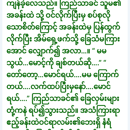
ကျန်ခဲ့လေသည်။ ကြည်သာခင် သူမ၏
အခန်းထဲ သို့ ဝင်လိုက်ပြီးမှ စပ်စုလို
သောစိတ်ကြောင့် အခန်းထဲမှ ပြန်ထွက်
လိုက်ပြီး အိမ်ရှေ့ဖက်သို့ ခြေသံမကြား
အောင် လျှောက်၍ အလာ…။ “ မမ
သွယ်…မောင့်ကို ချစ်တယ်ဆို….” “
တော်တော့…မောင်ရယ်….မမ ကြောက်
တယ်….လက်ထပ်ပြီးမှနော်….မောင်
ရယ်….” ကြည်သာခင်၏ ခြေလှမ်းများ
တုံ့ကနဲ ရပ်၍သွားသည်။ အသံကြားရာ
ဧည့်ခန်းထဲဝင်ရာလမ်း၏ဘေးရှိ နံရံ