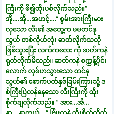
ကြီးကို ဖိ၍ထိုးပစ်လိုက်သည်။“
အို….အို…အဟင့်….” စွမ်းအားကြီးမား
လှသော လီး၏ အတွေ့က မမတင်နု
သွယ် တစ်ကိုယ်လုံး ဓာတ်လိုက်သလို
ဖြစ်သွားပြီး လက်ကလေး ကို ဆတ်ကနဲ
ရုတ်လိုက်မိသည်။ ဆတ်ကနဲ စက္ကန့်ပိုင်း
လောက် လှစ်ဟသွားသော တင်နု
သွယ်၏ စောက်ပတ်နှစ်ခြမ်းကြားသို့ ဒ
စ်ကြီးပြဲလန်နေသော လီးကြီးကို ထိုး
စိုက်ချလိုက်သည်။ “ အား…အိ…
နာ….နာတယ်….” ဗြုံးကနဲ ထိုးစိုက်လိုက်