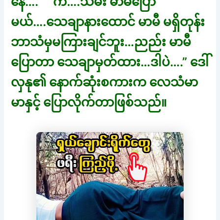
နေ….” “ ကဲ….သမီး မာမီပြော
မယ်….သေချာနားထောင် မာမီ မရှိတုန်း
ဘာသံမှမကြားချင်ဘူး…ညည်း မာမီ
ပြောတာ သေချာမှတ်ထား…ဒါပဲ….” ဒေါ်
လှနု၏ နောက်ဆုံးစကားက လေသံမာ
မာနှင့် ပြောလိုက်တာဖြစ်သည်။