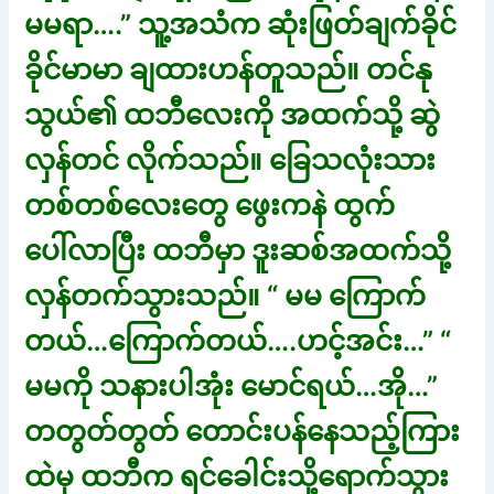
မမရာ….” သူ့အသံက ဆုံးဖြတ်ချက်ခိုင်
ခိုင်မာမာ ချထားဟန်တူသည်။ တင်နု
သွယ်၏ ထဘီလေးကို အထက်သို့ ဆွဲ
လှန်တင် လိုက်သည်။ ခြေသလုံးသား
တစ်တစ်လေးတွေ ဖွေးကနဲ ထွက်
ပေါ်လာပြီး ထဘီမှာ ဒူးဆစ်အထက်သို့
လှန်တက်သွားသည်။ “ မမ ကြောက်
တယ်…ကြောက်တယ်….ဟင့်အင်း…” “
မမကို သနားပါအုံး မောင်ရယ်…အို…”
တတွတ်တွတ် တောင်းပန်နေသည့်ကြား
ထဲမှ ထဘီက ရင်ခေါင်းသို့ရောက်သွား