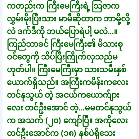
ကတည်းက ကြီးမေကြီးရဲ့ သြဇာက
လွှမ်းမိုးပြီးသား မာမီဆိုတာက ဘာမို့လို့
လဲ ဒက်ဒီကို ဘယ်ပြောရဲပါ့ မလဲ…။
ကြည်သာခင် ကြီးမေကြီး၏ မိသားစု
ဝင်တွေကို သိပ်ပြီးကြိုက်လှသည်မ
ဟုတ်ပါ။ ကြီးမေကြီးမှာ သားသမီးနှစ်
ယောက်ရှိသည်။ အကြီးကမိန်းကလေး
တင်နုသွယ် တဲ့ အငယ်ကယောက်ျား
လေး တင်ဦးအောင် တဲ့…မမတင်နုသွယ်
က အသက် (၂၀) ကျော်ပြီ။ အကိုလေး
တင်ဦးအောင်က (၁၈) နှစ်ပဲရှိသေး