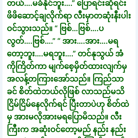
တယ်….မခံနိုင်ဘူး….” ပြောရင်းဆိုရင်း
ဖိဖိဆောင့်ချလိုက်ရာ လီးမှာတဆုံးနီးပါး
ဝင်သွားသည်။ “ ဗြစ်…ဗြစ်….ပ
လွတ်….ဗြစ်….” “ အား….အား….မရ
တော့ဘူး….မရဘူး….” တင်နုသွယ် အံ
ကိုကြိတ်ကာ မျက်စေ့မှိတ်ထားလျက်မှ
အလန့်တကြားအော်သည်။ ကြည်သာ
ခင် စိတ်ထဲဘယ်လိုဖြစ် လာသည်မသိ
ငြိမ်ငြိမ်နေလိုက်ရင် ပြီးတာပဲဟု စိတ်ထဲ
မှ အားမလိုအားမရပြောမိသည်။ လီး
ကြီးက အဆုံးဝင်တော့မည် နည်း နည်း