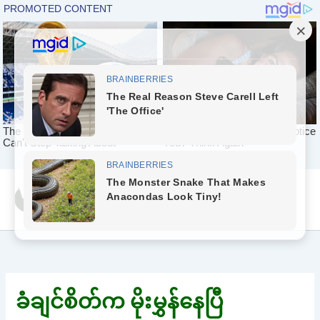
Skip
Yeah Celeb [အပြာ
to
စာပေ]
content
ခံချင်စိတ်က မိုးမွှန်နေပြီ