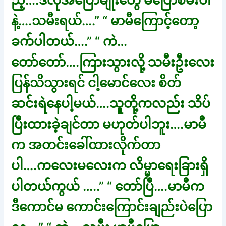
ည့်….ဒီလိုအပြောမျိုးတွေ မပြောစမ်းပါ
နဲ့….သမီးရယ်….” “ မာမီကြောင့်တော့
ခက်ပါတယ်….” “ ကဲ…
တော်တော်….ကြားသွားလို့ သမီးဦးလေး
ပြန်သိသွားရင် ငါ့မောင်လေး စိတ်
ဆင်းရဲနေပါ့မယ်….သူတို့ကလည်း သိပ်
ပြီးထားခဲ့ချင်တာ မဟုတ်ပါဘူး….မာမီ
က အတင်းခေါ်ထားလိုက်တာ
ပါ….ကလေးမလေးက လိမ္မာရေးခြားရှိ
ပါတယ်ကွယ် …..” “ တော်ပြီ….မာမီက
ဒီကောင်မ ကောင်းကြောင်းချည်းပဲပြော