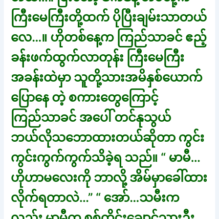
ကြီးမေကြီးတို့ထက် ပိုပြီးချမ်းသာတယ်
လေ…။ ဟိုတစ်နေ့က ကြည်သာခင် ဧည့်
ခန်းဖက်ထွက်လာတုန်း ကြီးမေကြီး
အခန်းထဲမှာ သူတို့သားအမိနှစ်ယောက်
ပြောနေ တဲ့ စကားတွေကြောင့်
ကြည်သာခင် အပေါ် တင်နုသွယ်
ဘယ်လိုသဘောထားတယ်ဆိုတာ ကွင်း
ကွင်းကွက်ကွက်သိခဲ့ရ သည်။ “ မာမီ…
ဟိုဟာမလေးကို ဘာလို့ အိမ်မှာခေါ်ထား
လိုက်ရတာလဲ…” “ အော်…သမီးက
လည်း မာမီက စစ်ကိုင်းချောင်သွားဦး