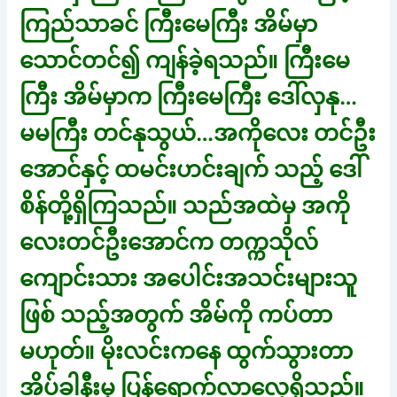
ကြည်သာခင် ကြီးမေကြီး အိမ်မှာ
သောင်တင်၍ ကျန်ခဲ့ရသည်။ ကြီးမေ
ကြီး အိမ်မှာက ကြီးမေကြီး ဒေါ်လှနု…
မမကြီး တင်နုသွယ်…အကိုလေး တင်ဦး
အောင်နှင့် ထမင်းဟင်းချက် သည့် ဒေါ်
စိန်တို့ရှိကြသည်။ သည်အထဲမှ အကို
လေးတင်ဦးအောင်က တက္ကသိုလ်
ကျောင်းသား အပေါင်းအသင်းများသူ
ဖြစ် သည့်အတွက် အိမ်ကို ကပ်တာ
မဟုတ်။ မိုးလင်းကနေ ထွက်သွားတာ
အိပ်ခါနီးမှ ပြန်ရောက်လာလေ့ရှိသည်။