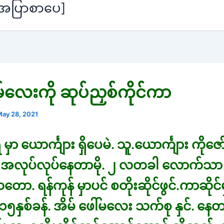
[အပြာစာပေ]
်လေးကို ဆုပ်ညှစ်ကိုင်ကာ
ay 28, 2021
ှာ ယောင်္ကျား ရှိပေမဲ. သူ.ယောင်္ကျား ကိုဇေ
် အလုပ်လုပ်နေတာမို. ၂ လတခါ လောက်သာ
ကတော. ရန်ကုန် မှာပင် စတိုးဆိုင်ဖွင်.ကာဆိုင်
နှစ်ခန်. အိမ် ဖေါ်မလေး သက်စု နှင်. နေ