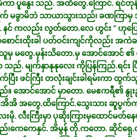
ကာ ပူနွေး သည်. အထိတွေ.ကြောင်. ရင်တု
က် မခွာမိဘဲ သာယာသွားသည်၊ ခဏကြာမှ
. နင် ကလည်း လွတ်တော.လေ ဟွင်း ” ဟုပြေ
စောင်းထိုးခါ ပတ်ဝင်းကျင်ကိုလည်း အကဲခ
သူမှ မတွေ.မှန်းသိတော.မှ အောင်အောင် ၏ 
 သည်. မျက်နှာနုနုလေး ကိုပြန်ကြည်.ရင်း ပ
ိုက်ပြီး ဖင်ကြီး တလုံးချင်းခါရမ်းကာ ထွက်သ
်။ အောင်အောင် မှာတော. မေဧကရီ၏ နွုး
ံးအိအိ အတွေ.ထိကြောင်.သွေးသား ဆူပွက်
လေးမို. လီးကြီးမှာ ပုဆိုးကြားမှထောင်မတ်နေ
၊ကေကေနှင်. အိမွန် တို.ကတော. ဆိုင်ရှေ.တွ