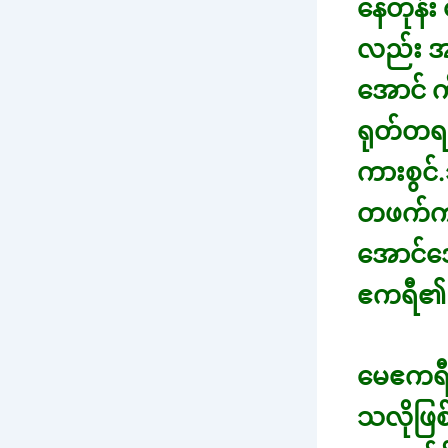
နေတုန်း
လည်း အန
အောင် က
ရုတ်တရ
ကားစွင်.
တဖက်ကခါ
အောင်အေ
ဧကရီ၏ ဖ
မေဧကရီ 
သလိုဖြစ