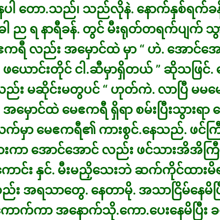
ပါ တော.သည်၊ သည်လိုနဲ. နောက်နှစ်ရက်ခန
 ည ရ နာရီခန်. တွင် မီးရုတ်တရက်ပျက် သ
ေဧကရီ လည်း အမှောင်ထဲ မှာ “ ဟဲ. အောင်အော
. ဖယောင်းတိုင် ငါ.ဆီမှာရှိတယ် ” ဆိုသဖြင်.
ည်း မဆိုင်းမတွပင် “ ဟုတ်ကဲ. လာပြီ မမမေ
း အမှောင်ထဲ မေဧကရီ ရှိရာ စမ်းပြီးသွားရာ 
က်မှာ မေဧကရီ၏ ကားစွင်.နေသည်. ဖင်ကြီ
သွားကာ အောင်အောင် လည်း ဖင်သားအိအိကြီး 
ောင်း နှင်. မီးမညှိသေးဘဲ ဆက်ကိုင်ထားမိ
်း အရသာတွေ. နေတာမို. အသာငြိမ်နေမိပြီ
 ကောက်ကာ အနောက်သို.ကော.ပေးနေမိပြီး