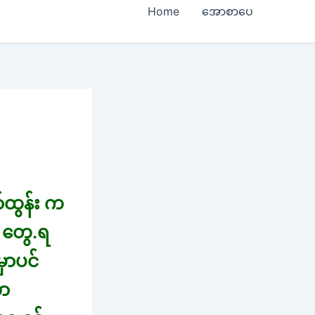
Home
အောစာပေ
ာ်ထွန်း က
 တွေ.ရ
မှာပင်
တာ