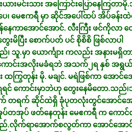
ီးယားမင်းသား အကြောင်းပြောနေကြတာမို.
ပေ၊ မေဧကရီ မှာ ဆိုင်အပေါ်ထပ် အိပ်ခန်းထဲ
်ခုန်နေကာအောင်အောင်. လီးကြီး ဖင်ကိုလာ 
ွေးမိပြီး စောက်ပတ် ပင် စိုစိစိ ဖြစ်လာပါ
၊ သူ.မှာ ယောင်္ကျား ကလည်း အနားမရှိတာမ
ကောင်းအလိုးမခံရဘဲ အသက်၂ရ နှစ် အရွယ
 ထကြွတုန်း မို. မချင်. မရဲဖြစ်ကာ အောင်အ
ရရင် ကောင်းမှာဘဲဟု တွေးနေမိတော.သည်၊
ာက် တရက် ဆိုင်ထဲရှိ ခုံပုတလုံးတွင်အောင်အေ
ပ်တအုပ် ဖတ်နေတုန်း မေဧကရီ က ကောင်တာ
ြည်.လိုက်ရာအောက်စလွတ်ကာ အောင်အော