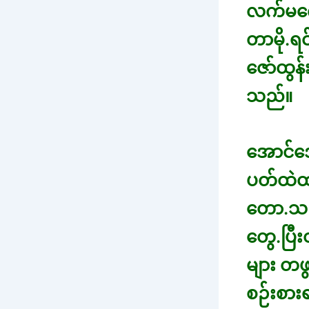
လက်မကျေ
တာမို.ရင
ဇော်ထွန
သည်။
အောင်အ
ပတ်ထဲထည
တော.သည
တွေ.ပြီး
များ တဖ
စဉ်းစား