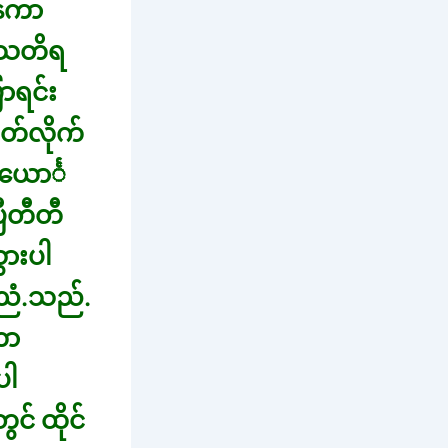
န်ကာ
 သတိရ
ာရင်း
တ်လိုက်
ယောင်္
ြီတီတီ
ွားပါ
ညံ.သည်.
ကာ
ပါ
င် ထိုင်