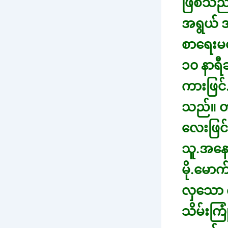
ဖြစ်သည်၊
အရွယ် 
စာရေးမလ
၁၀ နာရီခ
ကားဖြင်.
သည်။ တန
လေးဖြင်.
သူ.အနေ
မို.မော
လှသော က
သိမ်းကြ