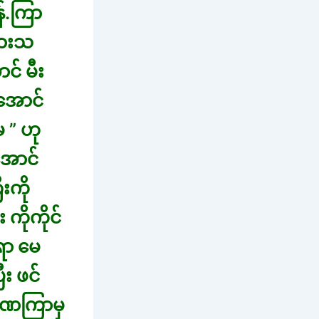
်.ကြာ
ွားသ
င် မီး
 အောင်
 ” ဟု
အောင်
းကို
ကိုကိုင်
ရာ မေ
း ဖင်
 ခဏကြာမှ