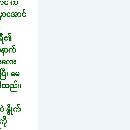
ောင် က
မှာအောင်
း
ရီ၏
နောက်
်းလေး
ြီး မေ
ပါသည်။
နွိုက်
ို