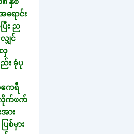
၈ နှစ်
အရောင်း
ပြီး ည
လျှင်
ေလှ
း ခုံပု
ေဧကရီ
လိုက်ဖက်
ီးအား
ြစ်မှား