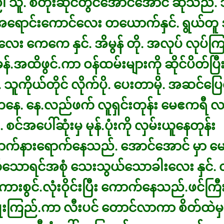
 သူ. စတိုးဆိုင်တွင်အောင်အောင် ဆိုသည်. ၁
အရောင်းကောင်လေး တယောက်နှင်. ရွယ်တူ 
ေး ကေကေ နှင်. အိမွန် တို. အလုပ် လုပ်ကြ
န်.အထိဖွင်.ကာ ဝန်ထမ်းများကို ဆိုင်ပိတ်ပြီး
 သူကိုယ်တိုင် လိုက်ပို. ပေးတာမို. အဆင်ပြ
ေ. နေ.လည်ဖက် လူရှင်းတုန်း မေဧကရီ လည်
 စင်အပေါ်ဆုံးမှ မုန်.ပုံးကို လှမ်းယူနေတုန်း
ာက်နားရောက်နေသည်. အောင်အောင် မှာ မ
က်သောရင်အစုံ သေးသွယ်သောခါးလေး နှင်. 
ားစွင်.လုံးဝိုင်းပြီး ကောက်နေသည်.ဖင်ကြ
ုံးကြည်.ကာ လီးပင် တောင်လာကာ စိတ်ထဲမှ ပ