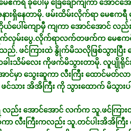
 မေဧကရီ ခုံပေါ်မှ ခြေချော်ကျကာ အောင်အ
ားရှိနေတာမို. ဖမ်းထိမ်းလိုက်ရာ မေဧကရီ 
ိုယ်ပေါ်ကျောမှီ ကျကာ အောင်အောင် လည်
က်လှမ်းပွေ.လိုက်ရာလက်တဖက်က မေဧက
သည်. ဖင်ကြားထဲ နွိုက်မိသလိုဖြစ်သွားပြီး 
းသိမ်လေး ကိုဖက်မိသွားတာမို. လူပျိုရိုင
ာင်မှာ သွေးဆူကာ လီးကြီး ထောင်မတ်လာပ
င်သား အိအိကြီး ကို သွားထောက် မိသွား
လည်း အောင်အောင် လက်က သူ.ဖင်ကြားထဲ 
်ကာ လီးကြီးကလည်း သူ.တင်ပါးအိအိကြီး က