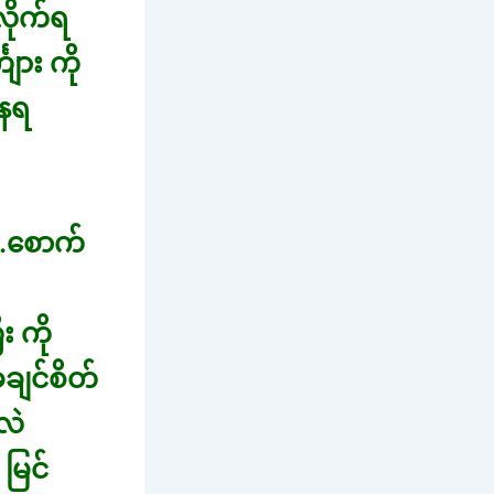
လိုက်ရ
ကျား ကို
နေရ
.စောက်
 ကို
ချင်စိတ်
လဲ
မြင်