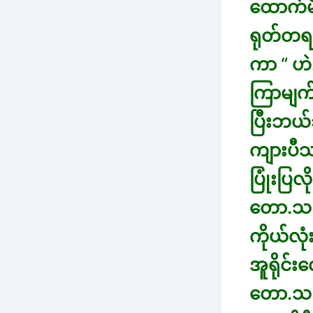
ထောက်မိ
ရုတ်တရ
ကာ “ ဟဲ
ကြာမျက်
ပြီးဘယ်
ကျားပီသ
ပြုံးပြလ
တော.သည
ကိုယ်လု
အူရိုင်း
တော.သည်