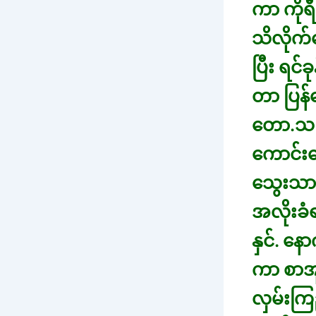
ကာ ကိုရ
သိလိုက်
ပြီး ရင
တာ ပြန်တ
တော.သည်
ကောင်း
သွေးသား
အလိုးခံ
နှင်. နေ
ကာ စာအု
လှမ်းက