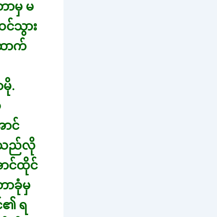
ဘာမှ မ
ဝင်သွား
ထောက်
ို.
်
ောင်
သည်လို
ာင်ထိုင်
ခုံမှ
င်၏ ရ