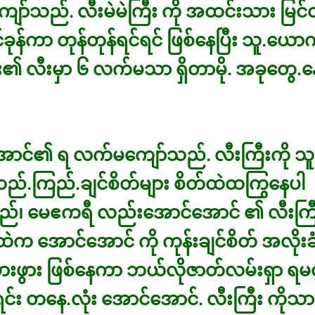
ာ်သည်. လီးမဲမဲကြီး ကို အထင်းသား မြင်
်ခုန်ကာ တုန်တုန်ရင်ရင် ဖြစ်နေပြီး သူ.ယောင်္
်း၏ လီးမှာ ၆ လက်မသာ ရှိတာမို. အခုတွေ.
ောင်၏ ရ လက်မကျော်သည်. လီးကြီးကို သူ
်.ကြည်.ချင်စိတ်များ စိတ်ထဲထကြွနေပါ
်၊ မေဧကရီ လည်းအောင်အောင် ၏ လီးကြီး
ထဲက အောင်အောင် ကို ကုန်းချင်စိတ် အလိုးခံ
ွားဖွား ဖြစ်နေကာ ဘယ်လိုဇာတ်လမ်းရှာ ရမ
ရင်း တနေ.လုံး အောင်အောင်. လီးကြီး ကိုသာ 