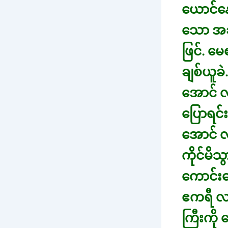
ယောင်နေ
သော အခါ
ဖြင်. မ
ချစ်ယူခဲ
အောင် လ
ပြောရင်
အောင် လ
ကိုင်မိ
ကောင်းက
ဧကရီ လည
ကြီးကို