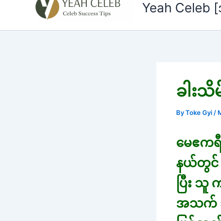
to
Yeah Celeb 
content
ခါးသိမ
By
Toke Gyi
/
M
မေဧကရီ မ
နယ်တွင
ပြီး သူ 
အသက် ၁၅