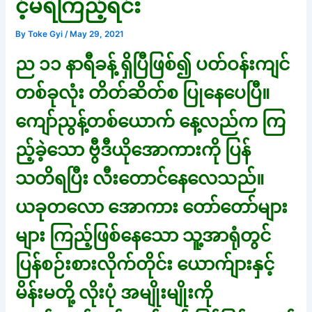
င့်မရဲကြည့်ရင်း
By
Toke Gyi
/
May 29, 2021
ည ၁၁ နာရီခန့် ရှိပြီဖြစ်၍ ပတ်ဝန်းကျင်
တစ်ခုလုံး တိတ်ဆိတ်စ ပြုနေပေပြီ။
ကျော်ညွန့်တစ်ယောက် နေ့လည်က ကြ
ည့်ခဲ့သော ဗွီဒီယိုအောကားကို ပြန်
သတိရပြီး လီးတောင်နေလေသည်။
ယခုတလော အောကား တော်တော်များ
များ ကြည့်ဖြစ်နေသော သူ့အာရုံတွင်
ပြန်စဉ်းစားလိုက်တိုင်း ယောက်ျားနှင့်
မိန်းမတို့ လိုးပုံ အမျိုးမျိုးကို