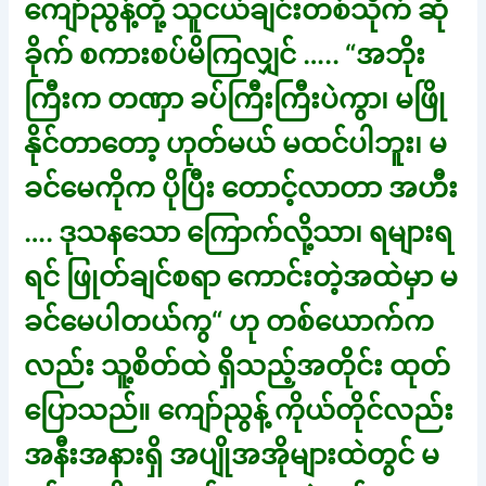
ကျော်ညွန့်တို့ သူငယ်ချင်းတစ်သိုက် ဆုံ
ခိုက် စကားစပ်မိကြလျှင် ….. “အဘိုး
ကြီးက တဏှာ ခပ်ကြီးကြီးပဲကွာ၊ မဖြို
နိုင်တာတော့ ဟုတ်မယ် မထင်ပါဘူး၊ မ
ခင်မေကိုက ပိုပြီး တောင့်လာတာ အဟီး
…. ဒုသနသော ကြောက်လို့သာ၊ ရများရ
ရင် ဖြုတ်ချင်စရာ ကောင်းတဲ့အထဲမှာ မ
ခင်မေပါတယ်ကွ“ ဟု တစ်ယောက်က
လည်း သူ့စိတ်ထဲ ရှိသည့်အတိုင်း ထုတ်
ပြောသည်။ ကျော်ညွန့် ကိုယ်တိုင်လည်း
အနီးအနားရှိ အပျိုအအိုများထဲတွင် မ