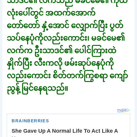
သာဒင်၏ လက်သည် မခင်မေ၏ ကိုယ်
လုံးပေါ်တွင် အထက်အောက်
တော်တော် နှံ့အောင် လျှောက်ပြီး ပွတ်
သပ်နေပုံကိုလည်းကောင်း၊ မခင်မေ၏
လက်က ဦးသာဒင်၏ ပေါင်ကြားထဲ
နှိုက်ပြီး လီးကလို ဖမ်းဆုပ်နေပုံကို
လည်းကောင်း စိတ်တက်ကြွစရာ ကျော်
ညွန့် မြင်နေရသည်။