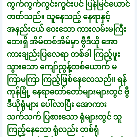
ကွက်ကွက်ကွင်းကွင်းပင် ပြန်မြင်ယောင်
တတ်သည်။ သူနေသည့် နေရာနှင့်
အနည်းငယ် ဝေးသော ကားလမ်းမကြီး
ဘေးရှိ အိမ်တစ်အိမ်မှာ ဗွီဒီယို အော
ကားချည်းပြလေရာ တစ်ခါ ကြည့်ဖူး
သွားသော ကျော်ညွန့်တစ်ယောက် မ
ကြာမကြာ ကြည့်ဖြစ်နေလေသည်။ ရန်
ကုန်မြို့ နေရာတော်တော်များများတွင် ဗွီ
ဒီယိုရုံများ ပေါ်လာပြီး အောကား
သက်သက် ပြစားသော ရုံများတွင် သူ
ကြည့်နေသော ရုံလည်း တစ်ရုံ