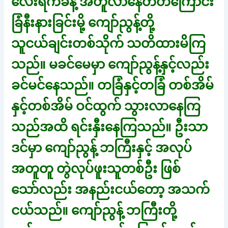
လေးရက်ခန့် အတူလာနေတတ်ကြောင်း
ခြံနီးနားခြင်းမို့ ကျော်ညွန့်တို့
သူငယ်ချင်းတစ်သိုက် သတိထားမိကြ
သည်။ မခင်မေမှာ ကျော်ညွန့်နှင့်လည်း
ခင်မင်နေသည်။ တခြံနှင့်တခြံ တစ်အိမ်
နှင့်တစ်အိမ် ဝင်ထွက် သွားလာနေကြ
သည်အထိ ရင်းနှီးနေကြသည်။ ဦးသာ
ဒင်မှာ ကျော်ညွန့် ဘကြီးနှင့် အလုပ်
အတူတူ တွဲလုပ်ဖူးသူတစ်ဦး ဖြစ်
သော်လည်း အနည်းငယ်တော့ အသက်
ငယ်သည်။ ကျော်ညွန့် ဘကြီးတို့