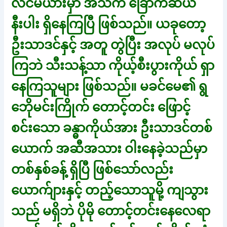
လင်မယားမှာ အသက် ခြောက်ဆယ်
နီးပါး ရှိနေကြပြီ ဖြစ်သည်။ ယခုတော့
ဦးသာဒင်နှင့် အတူ တွဲပြီး အလုပ် မလုပ်
ကြဘဲ သီးသန့်သာ ကိုယ့်စီးပွားကိုယ် ရှာ
နေကြသူများ ဖြစ်သည်။ မခင်မေ၏ ရွ
ဘေိုမင်းကြိုက် တောင့်တင်း ဖြောင့်
စင်းသော ခန္ဓာကိုယ်အား ဦးသာဒင်တစ်
ယောက် အဆီအသား ဝါးနေခဲ့သည်မှာ
တစ်နှစ်ခန့် ရှိပြီ ဖြစ်သော်လည်း
ယောက်ျားနှင့် တည့်သောသူမို့ ကျသွား
သည် မရှိဘဲ ပိုမို တောင့်တင်းနေလေရာ