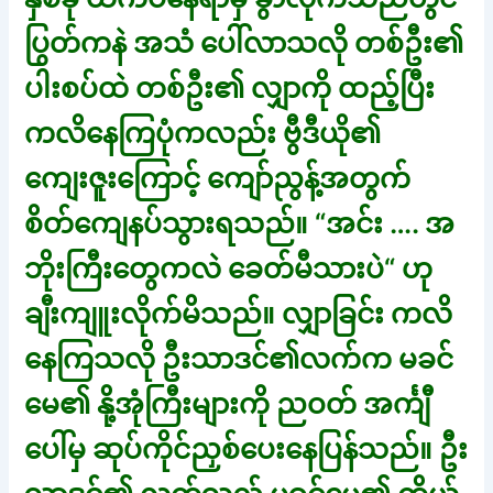
ပြွတ်ကနဲ အသံ ပေါ်လာသလို တစ်ဦး၏
ပါးစပ်ထဲ တစ်ဦး၏ လျှာကို ထည့်ပြီး
ကလိနေကြပုံကလည်း ဗွီဒီယို၏
ကျေးဇူးကြောင့် ကျော်ညွန့်အတွက်
စိတ်ကျေနပ်သွားရသည်။ “အင်း …. အ
ဘိုးကြီးတွေကလဲ ခေတ်မီသားပဲ“ ဟု
ချီးကျူးလိုက်မိသည်။ လျှာခြင်း ကလိ
နေကြသလို ဦးသာဒင်၏လက်က မခင်
မေ၏ နို့အုံကြီးများကို ညဝတ် အင်္ကျီ
ပေါ်မှ ဆုပ်ကိုင်ညှစ်ပေးနေပြန်သည်။ ဦး