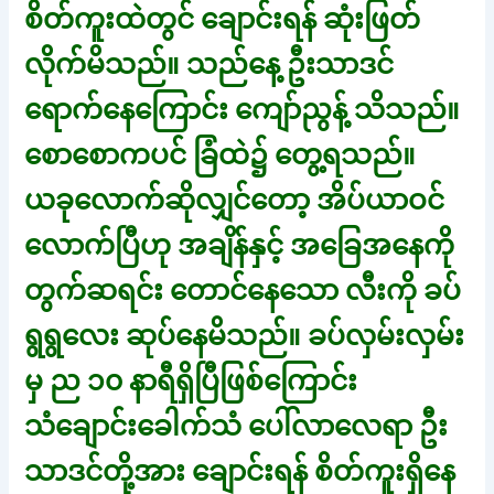
စိတ်ကူးထဲတွင် ချောင်းရန် ဆုံးဖြတ်
လိုက်မိသည်။ သည်နေ့ ဦးသာဒင်
ရောက်နေကြောင်း ကျော်ညွန့် သိသည်။
စောစောကပင် ခြံထဲ၌ တွေ့ရသည်။
ယခုလောက်ဆိုလျှင်တော့ အိပ်ယာဝင်
လောက်ပြီဟု အချိန်နှင့် အခြေအနေကို
တွက်ဆရင်း တောင်နေသော လီးကို ခပ်
ရွရွလေး ဆုပ်နေမိသည်။ ခပ်လှမ်းလှမ်း
မှ ည ၁၀ နာရီရှိပြီဖြစ်ကြောင်း
သံချောင်းခေါက်သံ ပေါ်လာလေရာ ဦး
သာဒင်တို့အား ချောင်းရန် စိတ်ကူးရှိနေ