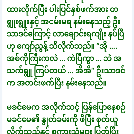
ထားလိုက်ပြီး ပါးပြင်နှစ်ဖက်အား တ
ရွူးရွူးနှင့် အငမ်းမရ နမ်းနေသည့် ဦး
သာဒင်ကြောင့် လာချောင်းရကျိုး နပ်ပြီ
ဟု ကျော်ညွန့် သိလိုက်သည်။ “အို ….
အစ်ကိုကြီးကလဲ … ကဲပြီကွာ … သဲ အ
သက်ရွူ ကြပ်တယ် … အိအိ“ ဦးသာဒင်
က အတင်းဖက်ပြီး နမ်းနေသည်။
မခင်မေက အလိုက်သင့် ပြန်ပြောနေစဉ်
မခင်မေ၏ နွုတ်ခမ်းကို ဖိပြီး စုတ်ယူ
လိုက်သည်နှင့် စကားသံများ ပြတ်ပြီး