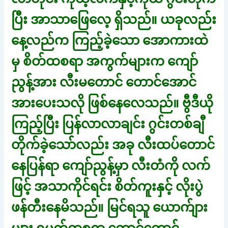
ပြီး အာသာဖြေလေ့ ရှိသည်။ ယခုလည်း
နေ့လည်က ကြည့်ခဲ့သော အောကားထဲ
မှ စိတ်ထစရာ အကွက်များက ကျော်
ညွန့်အား လီးမတောင် တောင်အောင်
အားပေးသလို ဖြစ်နေလေသည်။ ဗွီဒီယို
ကြည့်ပြီး ပြန်လာလာချင်း ဂွင်းတစ်ချီ
တိုက်ခဲ့သော်လည်း အခု လီးထပ်တောင်
နေပြန်ရာ ကျော်ညွန့်မှာ လီးတံကို လက်
ဖြင့် အသာကိုင်ရင်း စိတ်ကူးနှင့် လိုးပွဲ
ဖန်တီးနေမိသည်။ မြင်ရသူ ယောက်ျား