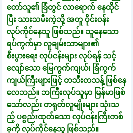
တော်သူ၏ ခြံတွင် လာရောက် နေထိုင်
ပြီး သားသမီးကဲ့သို့ အတူ ဝိုင်းဝန်း
လုပ်ကိုင်နေသူ ဖြစ်သည်။ သူနေသော
ရပ်ကွက်မှာ လူချမ်းသာများ၏
စီးပွားရေး လုပ်ငန်းများ လုပ်ရန် သင့်
လျော်သော မြေကွက်ကျယ်၊ ခြံကွက်
ကျယ်ကြီးများဖြင့် တသီးတသန့် ဖြစ်နေ
လေသည်။ ဘကြီးလုပ်သူမှာ မြန်မာဖြစ်
သော်လည်း တရုတ်လူမျိုးများ သုံးသ
ည့် ပစ္စည်းထုတ်သော လုပ်ငန်းကြီးတစ်
ခုကို လုပ်ကိုင်နေသူ ဖြစ်သည်။