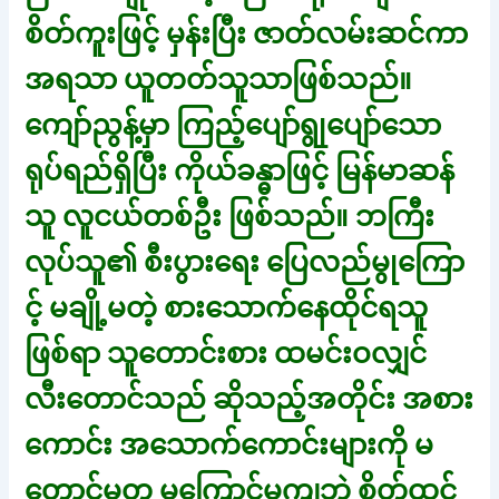
စိတ်ကူးဖြင့် မှန်းပြီး ဇာတ်လမ်းဆင်ကာ
အရသာ ယူတတ်သူသာဖြစ်သည်။
ကျော်ညွန့်မှာ ကြည့်ပျော်ရွုပျော်သော
ရုပ်ရည်ရှိပြီး ကိုယ်ခန္ဓာဖြင့် မြန်မာဆန်
သူ လူငယ်တစ်ဦး ဖြစ်သည်။ ဘကြီး
လုပ်သူ၏ စီးပွားရေး ပြေလည်မွုကြော
င့် မချို့မတဲ့ စားသောက်နေထိုင်ရသူ
ဖြစ်ရာ သူတောင်းစား ထမင်းဝလျှင်
လီးတောင်သည် ဆိုသည့်အတိုင်း အစား
ကောင်း အသောက်ကောင်းများကို မ
တောင့်မတ မကြောင့်မကျဘဲ စိတ်ထင်