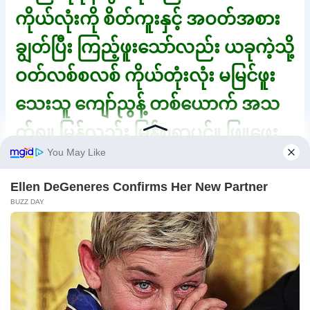
ကိုယ်လုံးကို စိတ်ကူးနှင့် အဝတ်အစား
ချွတ်ပြီး ကြည့်ဖူးသော်လည်း ယခုကဲ့သို့
ဝတ်လစ်စလစ် ကိုယ်တုံးလုံး မမြင်ဖူး
သေးသူ ကျော်ညွန့် တစ်ယောက် အသ
က်ရွူ မြန်လည်း မြန်စရာပင်။ ဖြူဖွေး
ဝင်းဝါနေသော အသားက မီးရောင်
အောက်တွင် ဝင်းပနေသည်။ တောင့်
တင်း ဖုထစ် ထွားအစ်နေသော အသား
ဆိုင်များက အားရစရာပင်။ တစ်ကိုယ်
လုံးတွင် သူ့နေရာသူ အဆင်ပြေစွာ
နေရာယူထားကြသည်မှာ ကျော်ညွန့်၏