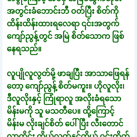
အတွင်းခံဘောင်းဘီ ဝတ်ပြီး စိတ်ကို
ထိန်းထိန်းထားရလေရာ ၎င်းအတွက်
ကျော်ညွန့်တွင် အမြဲ စိတ်သောက ဖြစ်
နေရသည်။
လူပျိုလူလွတ်မို့ ဖာချပြီး အာသာဖြေရန်
တော့ ကျော်ညွန့် စိတ်မကူး။ ဟိုလူလိုး၊
ဒီလူလိုးနှင့် ကြုံရာလူ အလိုးခံရသော
မိန်းမကို သူ မသတီပေ။ ထို့ကြောင့်
မိန်းမ လိုးချင်စိတ် ပေါ်ပြီး လီးတောင်
လာတိုင်း ကိုယ့်လက်နှင့်ကိုယ် ဂွင်းတိုက်