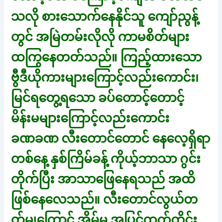
သလို စားသောက်နေနိုင်သူ ကျော်ညွန့်
တွင် အမြဲတမ်းလိုလို ကာမစိတ်များ
ထကြွနေတတ်သည်။ ကြည့်ထားသော
ဗွီဒီယိုကားများကြောင့်လည်းကောင်း၊
မြင်ရတွေ့ရသော ခပ်တောင့်တောင့်
မိန်းမများကြောင့်လည်းကောင်း
ခဏခဏ လီးတောင်တောင် နေလေ့ရှိရာ
တစ်နေ့ နှစ်ကြိမ်ခန့် ကိုယ့်ဘာသာ ဂွင်း
တိုက်ပြီး အာသာဖြေနေရသည် အထိ
ဖြစ်နေလေသည်။ လီးတောင်လွယ်တ
တ်မွုကြောင့် အိမ်မှ အပြင်ထွက်တိုင်း