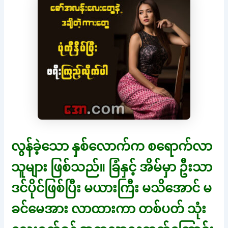
လွန်ခဲ့သော နှစ်လောက်က စရောက်လာ
သူများ ဖြစ်သည်။ ခြံနှင့် အိမ်မှာ ဦးသာ
ဒင်ပိုင်ဖြစ်ပြီး မယားကြီး မသိအောင် မ
ခင်မေအား လာထားကာ တစ်ပတ် သုံး