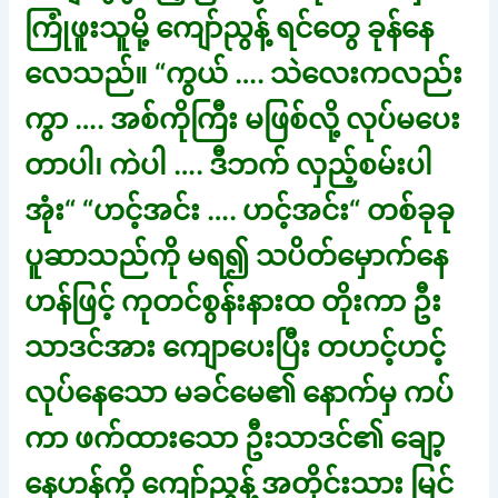
ကြုံဖူးသူမို့ ကျော်ညွန့် ရင်တွေ ခုန်နေ
လေသည်။ “ကွယ် …. သဲလေးကလည်း
ကွာ …. အစ်ကိုကြီး မဖြစ်လို့ လုပ်မပေး
တာပါ၊ ကဲပါ …. ဒီဘက် လှည့်စမ်းပါ
အုံး“ “ဟင့်အင်း …. ဟင့်အင်း“ တစ်ခုခု
ပူဆာသည်ကို မရ၍ သပိတ်မှောက်နေ
ဟန်ဖြင့် ကုတင်စွန်းနားထ တိုးကာ ဦး
သာဒင်အား ကျောပေးပြီး တဟင့်ဟင့်
လုပ်နေသော မခင်မေ၏ နောက်မှ ကပ်
ကာ ဖက်ထားသော ဦးသာဒင်၏ ချော့
နေဟန်ကို ကျော်ညွန့် အတိုင်းသား မြင်