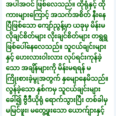
အပါအဝင် ဖြစ်လေသည်။ ထိုရုံနှင့် ထို
ကားများကြောင့် အသက်အစိတ် နီးနေ
ပြီဖြစ်သော ကျော်ညွန့်မှာ ယခုမှ မိန်းမ
လိုချင်စိတ်များ လိုးချင်စိတ်များ တရွရွ
ဖြစ်ပေါ်နေလေသည်။ သူငယ်ချင်းများ
နှင့် ဟေးလားဝါးလား လုပ်ရင်းကုန်ခဲ့
သော အချိန်များကို မိန်းမရရန် မ
ကြိုးစားခဲ့မွုအတွက် နှမျောနေမိသည်။
လွန်ခဲ့သော နှစ်ကမှ သူငယ်ချင်းများ
ခေါ်၍ ဗွီဒီယိုရုံ ရောက်သွားပြီး တစ်ခါမှ
မမြင်ဖူး၊ မတွေ့ဖူးသော ယောက်ျားနှင့်