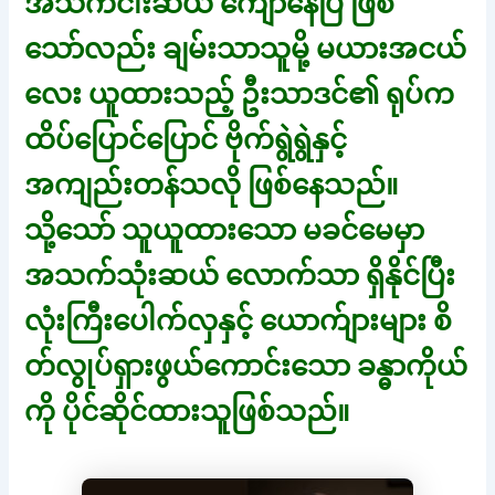
အသက်ငါးဆယ် ကျော်နေပြီ ဖြစ်
သော်လည်း ချမ်းသာသူမို့ မယားအငယ်
လေး ယူထားသည့် ဦးသာဒင်၏ ရုပ်က
ထိပ်ပြောင်ပြောင် ဗိုက်ရွဲရွဲနှင့်
အကျည်းတန်သလို ဖြစ်နေသည်။
သို့သော် သူယူထားသော မခင်မေမှာ
အသက်သုံးဆယ် လောက်သာ ရှိနိုင်ပြီး
လုံးကြီးပေါက်လှနှင့် ယောက်ျားများ စိ
တ်လွုပ်ရှားဖွယ်ကောင်းသော ခန္ဓာကိုယ်
ကို ပိုင်ဆိုင်ထားသူဖြစ်သည်။