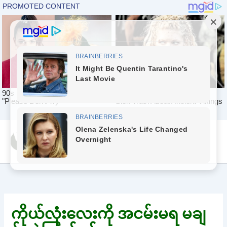
Skip
Yeah Celeb [အပြာ
to
စာပေ]
content
ကိုယ်လုံးလေးကို အငမ်းမရ မချ