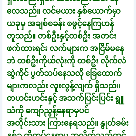
လေသည်။ လင်မယား နှစ်ယောက်မှာ
ယခုမှ အချစ်စခန်း စဖွင့်နေကြဟန်
တူသည်။ တစ်ဦးနှင့်တစ်ဦး အတင်း
ဖက်ထားရင်း လက်များက အငြိမ်မနေ
ဘဲ တစ်ဦးကိုယ်လုံးကို တစ်ဦး လိုက်လံ
ဆွဲကိုင် ပွတ်သပ်နေသလို ခြေထောက်
များကလည်း လူးလွန့်လျက် ရှိသည်။
တဟင်းဟင်းနှင့် အသက်ပြင်းပြင်း ရွူ
သံကို ကျော်ညွန့်နေရာမှပင်
အတိုင်းသား ကြားနေရသည်။ နွုတ်ခမ်း
နှစ်ခု ထိကပ်နေရာမှ ခွာလိုက်သည်တွင်