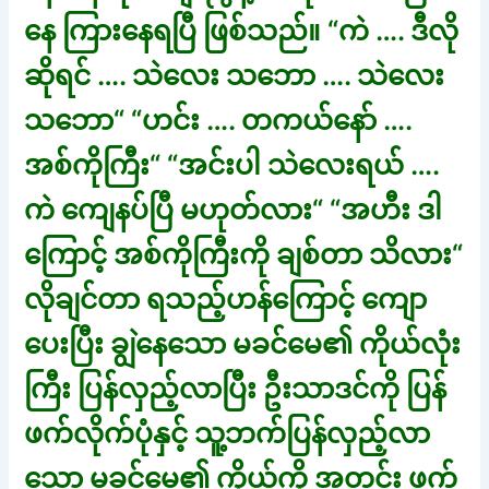
နေ ကြားနေရပြီ ဖြစ်သည်။ “ကဲ …. ဒီလို
ဆိုရင် …. သဲလေး သဘော …. သဲလေး
သဘော“ “ဟင်း …. တကယ်နော် ….
အစ်ကိုကြီး“ “အင်းပါ သဲလေးရယ် ….
ကဲ ကျေနပ်ပြီ မဟုတ်လား“ “အဟီး ဒါ
ကြောင့် အစ်ကိုကြီးကို ချစ်တာ သိလား“
လိုချင်တာ ရသည့်ဟန်ကြောင့် ကျော
ပေးပြီး ချွဲနေသော မခင်မေ၏ ကိုယ်လုံး
ကြီး ပြန်လှည့်လာပြီး ဦးသာဒင်ကို ပြန်
ဖက်လိုက်ပုံနှင့် သူ့ဘက်ပြန်လှည့်လာ
သော မခင်မေ၏ ကိုယ်ကို အတင်း ဖက်