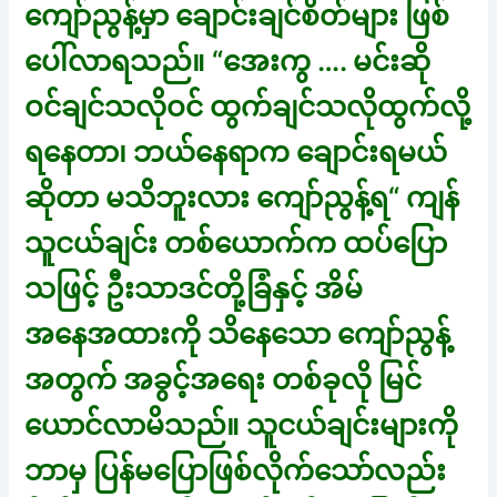
ကျော်ညွန့်မှာ ချောင်းချင်စိတ်များ ဖြစ်
ပေါ်လာရသည်။ “အေးကွ …. မင်းဆို
ဝင်ချင်သလိုဝင် ထွက်ချင်သလိုထွက်လို့
ရနေတာ၊ ဘယ်နေရာက ချောင်းရမယ်
ဆိုတာ မသိဘူးလား ကျော်ညွန့်ရ“ ကျန်
သူငယ်ချင်း တစ်ယောက်က ထပ်ပြော
သဖြင့် ဦးသာဒင်တို့ခြံနှင့် အိမ်
အနေအထားကို သိနေသော ကျော်ညွန့်
အတွက် အခွင့်အရေး တစ်ခုလို မြင်
ယောင်လာမိသည်။ သူငယ်ချင်းများကို
ဘာမှ ပြန်မပြောဖြစ်လိုက်သော်လည်း