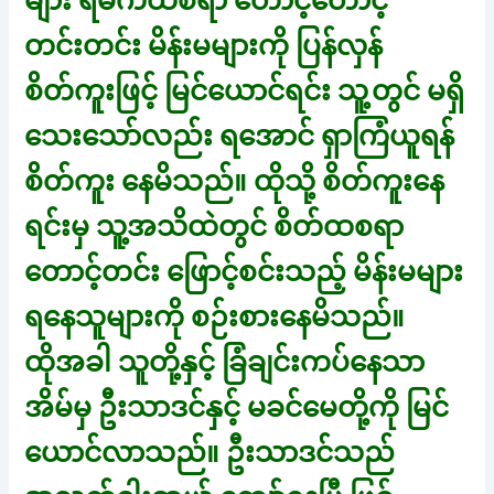
များ ရမက်ထစရာ တောင့်တောင့်
တင်းတင်း မိန်းမများကို ပြန်လှန်
စိတ်ကူးဖြင့် မြင်ယောင်ရင်း သူ့တွင် မရှိ
သေးသော်လည်း ရအောင် ရှာကြံယူရန်
စိတ်ကူး နေမိသည်။ ထိုသို့ စိတ်ကူးနေ
ရင်းမှ သူ့အသိထဲတွင် စိတ်ထစရာ
တောင့်တင်း ဖြောင့်စင်းသည့် မိန်းမများ
ရနေသူများကို စဉ်းစားနေမိသည်။
ထိုအခါ သူတို့နှင့် ခြံချင်းကပ်နေသာ
အိမ်မှ ဦးသာဒင်နှင့် မခင်မေတို့ကို မြင်
ယောင်လာသည်။ ဦးသာဒင်သည်