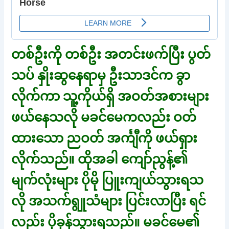
တစ်ဦးကို တစ်ဦး အတင်းဖက်ပြီး ပွတ်
သပ် နှိုးဆွနေရာမှ ဦးသာဒင်က ခွာ
လိုက်ကာ သူ့ကိုယ်ရှိ အဝတ်အစားများ
ဖယ်နေသလို မခင်မေကလည်း ဝတ်
ထားသော ညဝတ် အင်္ကျီကို ဖယ်ရှား
လိုက်သည်။ ထိုအခါ ကျော်ညွန့်၏
မျက်လုံးများ ပိုမို ပြူးကျယ်သွားရသ
လို အသက်ရွူသံများ ပြင်းလာပြီး ရင်
လည်း ပိုခုန်သွားရသည်။ မခင်မေ၏