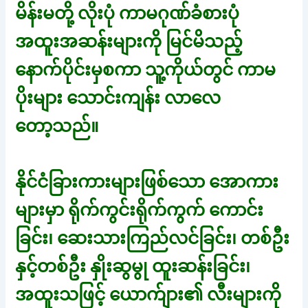
မိန်းမတို့ လိုးပုံ ကာမဂုဏ်ခံစားပုံ
အထူးအဆန်းများကို မြင်မိသည့်
နောက်ပိုင်းမှစကာ သူ့ကိုယ်တွင် ကာမ
ပိုးများ သောင်းကျန်း လာလေ
တော့သည်။
နိုင်ငံခြားကားများဖြစ်သော အောကား
များမှာ ရိုက်ကွင်းရိုက်ကွက် ကောင်း
ခြင်း၊ ဆေးသားကြည်လင်ခြင်း၊ တစ်ဦး
နှင့်တစ်ဦး နှိုးဆွမွု ထူးဆန်းခြင်း၊
အထူးသဖြင့် ယောက်ျား၏ လီးများကို