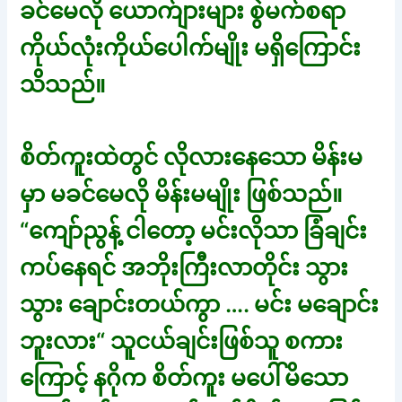
ခင်မေလို ယောက်ျားများ စွဲမက်စရာ
ကိုယ်လုံးကိုယ်ပေါက်မျိုး မရှိကြောင်း
သိသည်။
စိတ်ကူးထဲတွင် လိုလားနေသော မိန်းမ
မှာ မခင်မေလို မိန်းမမျိုး ဖြစ်သည်။
“ကျော်ညွန့် ငါတော့ မင်းလိုသာ ခြံချင်း
ကပ်နေရင် အဘိုးကြီးလာတိုင်း သွား
သွား ချောင်းတယ်ကွာ …. မင်း မချောင်း
ဘူးလား“ သူငယ်ချင်းဖြစ်သူ စကား
ကြောင့် နဂိုက စိတ်ကူး မပေါ်မိသော