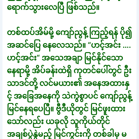
ရောက်သွားလေပြီ ဖြစ်သည်။
တစ်ထပ်အိမ်မို့ ကျော်ညွန့် ကြည့်ရန် ပို၍
အဆင်ပြေ နေလေသည်။ “ဟင့်အင်း ….
ဟင့်အင်း“ အသေအချာ မြင်နိုင်သော
နေရာမို့ အိပ်ခန်းထဲရှိ ကုတင်ပေါ်တွင် ဦး
သာဒင်တို့ လင်မယား၏ အနေအထားနှ
င့် အခြေအနေကို သဲကွဲစွာပင် ကျော်ညွန့်
မြင်နေရပေပြီ။ ဗွီဒီယိုတွင် မြင်ဖူးထား
သော်လည်း ယခုလို သူကိုယ်တိုင်
အချစ်ပွဲနွဲမည့် မြင်ကွင်းကို တစ်ခါမှ မ