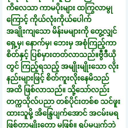
ကိလေသာ ကာမပိုးများ ထကြွလာမွု
ကြောင့် ကိုယ်လုံးကိုယ်ပေါက်
အချိုးကျသော မိန်းမများကို တွေ့လျှင်
ရှေ့မှ၊ နောက်မှ၊ ဘေးမှ အစုံကြည့်ကာ
စိတ်နှင့် ပြစ်မှားတတ်လာသည်။ဗွီဒီယို
တွင် ကြည့်ရသည့် အမျိုးမျိုးသော လိုး
နည်းများဖြင့် စိတ်ကူးလိုးနေမိသည်
အထိ ဖြစ်လာသည်။ သို့သော်လည်း
တက္ကသိုလ်ပညာ တစ်ပိုင်းတစ်စ သင်ဖူး
ထားသူမို့ အိန္ဒြေပျက်အောင် အငမ်းမရ
ဖြစ်တာမျိုးတော့ မဖြစ်။ ရုပ်မပျက်ဘဲ