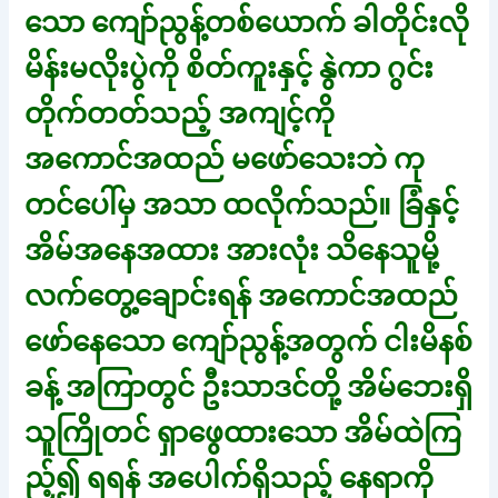
သော ကျော်ညွန့်တစ်ယောက် ခါတိုင်းလို
မိန်းမလိုးပွဲကို စိတ်ကူးနှင့် နွဲကာ ဂွင်း
တိုက်တတ်သည့် အကျင့်ကို
အကောင်အထည် မဖော်သေးဘဲ ကု
တင်ပေါ်မှ အသာ ထလိုက်သည်။ ခြံနှင့်
အိမ်အနေအထား အားလုံး သိနေသူမို့
လက်တွေ့ချောင်းရန် အကောင်အထည်
ဖော်နေသော ကျော်ညွန့်အတွက် ငါးမိနစ်
ခန့် အကြာတွင် ဦးသာဒင်တို့ အိမ်ဘေးရှိ
သူကြိုတင် ရှာဖွေထားသော အိမ်ထဲကြ
ည့်၍ ရရန် အပေါက်ရှိသည့် နေရာကို