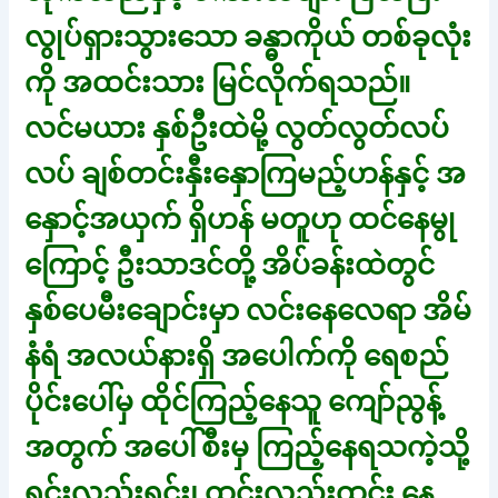
လွုပ်ရှားသွားသော ခန္ဓာကိုယ် တစ်ခုလုံး
ကို အထင်းသား မြင်လိုက်ရသည်။
လင်မယား နှစ်ဦးထဲမို့ လွတ်လွတ်လပ်
လပ် ချစ်တင်းနှီးနှောကြမည့်ဟန်နှင့် အ
နှောင့်အယှက် ရှိဟန် မတူဟု ထင်နေမွု
ကြောင့် ဦးသာဒင်တို့ အိပ်ခန်းထဲတွင်
နှစ်ပေမီးချောင်းမှာ လင်းနေလေရာ အိမ်
နံရံ အလယ်နားရှိ အပေါက်ကို ရေစည်
ပိုင်းပေါ်မှ ထိုင်ကြည့်နေသူ ကျော်ညွန့်
အတွက် အပေါ်စီးမှ ကြည့်နေရသကဲ့သို့
ရှင်းလည်းရှင်း၊ ထင်းလည်းထင်း နေ