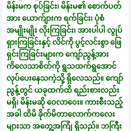
မိန်းမက စုပ်ခြင်း၊ မိန်းမ၏ စောက်ပတ်
အား ယောက်ျားက ရက်ခြင်း၊ ပုံစံ
အမျိုးမျိုး လိုးကြခြင်း၊ အားပါပါ လွုပ်
ရှားကြခြင်းနှင့် လိင်ကို ပွင့်လင်းစွာ ဖြေ
ရှင်းကြခြင်းများက ကျော်ညွန့်အား
ကိလေသာစိတ်ကို ရွသထက်ရွအောင်
လုပ်ပေးနေသကဲ့သို့ ရှိလေသည်။ ကျော်
ညွန့်တွင် ယခုထက်ထိ ရည်းစားလည်း
မရှိ၊ မိန်းမဆို ဝေလာဝေး။ ကားစီးသည့်
အခါ ထိမိ ခိုက်မိတာလောက်ကလေး
များသာ အတွေ့အကြုံ ရှိသည်။ ဘကြီး